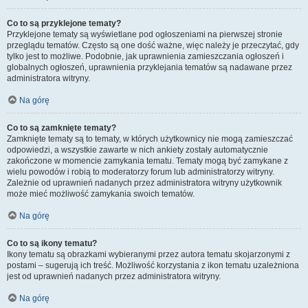
Co to są przyklejone tematy?
Przyklejone tematy są wyświetlane pod ogłoszeniami na pierwszej stronie
przeglądu tematów. Często są one dość ważne, więc należy je przeczytać, gdy
tylko jest to możliwe. Podobnie, jak uprawnienia zamieszczania ogłoszeń i
globalnych ogłoszeń, uprawnienia przyklejania tematów są nadawane przez
administratora witryny.
Na górę
Co to są zamknięte tematy?
Zamknięte tematy są to tematy, w których użytkownicy nie mogą zamieszczać
odpowiedzi, a wszystkie zawarte w nich ankiety zostały automatycznie
zakończone w momencie zamykania tematu. Tematy mogą być zamykane z
wielu powodów i robią to moderatorzy forum lub administratorzy witryny.
Zależnie od uprawnień nadanych przez administratora witryny użytkownik
może mieć możliwość zamykania swoich tematów.
Na górę
Co to są ikony tematu?
Ikony tematu są obrazkami wybieranymi przez autora tematu skojarzonymi z
postami – sugerują ich treść. Możliwość korzystania z ikon tematu uzależniona
jest od uprawnień nadanych przez administratora witryny.
Na górę