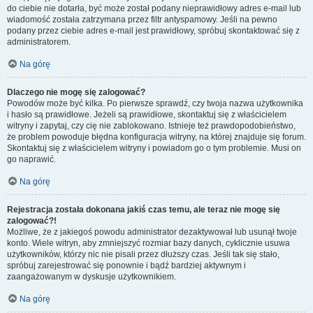
do ciebie nie dotarła, być może został podany nieprawidłowy adres e-mail lub
wiadomość została zatrzymana przez filtr antyspamowy. Jeśli na pewno
podany przez ciebie adres e-mail jest prawidłowy, spróbuj skontaktować się z
administratorem.
Na górę
Dlaczego nie mogę się zalogować?
Powodów może być kilka. Po pierwsze sprawdź, czy twoja nazwa użytkownika
i hasło są prawidłowe. Jeżeli są prawidłowe, skontaktuj się z właścicielem
witryny i zapytaj, czy cię nie zablokowano. Istnieje też prawdopodobieństwo,
że problem powoduje błędna konfiguracja witryny, na której znajduje się forum.
Skontaktuj się z właścicielem witryny i powiadom go o tym problemie. Musi on
go naprawić.
Na górę
Rejestracja została dokonana jakiś czas temu, ale teraz nie mogę się
zalogować?!
Możliwe, że z jakiegoś powodu administrator dezaktywował lub usunął twoje
konto. Wiele witryn, aby zmniejszyć rozmiar bazy danych, cyklicznie usuwa
użytkowników, którzy nic nie pisali przez dłuższy czas. Jeśli tak się stało,
spróbuj zarejestrować się ponownie i bądź bardziej aktywnym i
zaangażowanym w dyskusje użytkownikiem.
Na górę