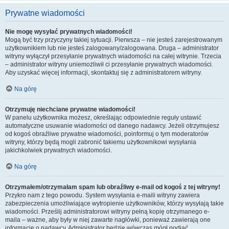
Prywatne wiadomości
Nie mogę wysyłać prywatnych wiadomości!
Mogą być trzy przyczyny takiej sytuacji. Pierwsza – nie jesteś zarejestrowanym
użytkownikiem lub nie jesteś zalogowany/zalogowana. Druga – administrator
witryny wyłączył przesyłanie prywatnych wiadomości na całej witrynie. Trzecia
– administrator witryny uniemożliwił ci przesyłanie prywatnych wiadomości.
Aby uzyskać więcej informacji, skontaktuj się z administratorem witryny.
Na górę
Otrzymuję niechciane prywatne wiadomości!
W panelu użytkownika możesz, określając odpowiednie reguły ustawić
automatyczne usuwanie wiadomości od danego nadawcy. Jeżeli otrzymujesz
od kogoś obraźliwe prywatne wiadomości, poinformuj o tym moderatorów
witryny, którzy będą mogli zabronić takiemu użytkownikowi wysyłania
jakichkolwiek prywatnych wiadomości.
Na górę
Otrzymałem/otrzymałam spam lub obraźliwy e-mail od kogoś z tej witryny!
Przykro nam z tego powodu. System wysyłania e-maili witryny zawiera
zabezpieczenia umożliwiające wytropienie użytkowników, którzy wysyłają takie
wiadomości. Prześlij administratorowi witryny pełną kopię otrzymanego e-
maila – ważne, aby były w niej zawarte nagłówki, ponieważ zawierają one
informacje o nadawcy. Administrator będzie wówczas mógł podjąć