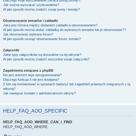
Dlaczego moje wyszukiwanie zwraca pustą stronę?!
Jak można wyszukać użytkowników?
W jaki sposób można znaleźć swoje posty i tematy?
Obserwowanie tematów i zakładki
Jaka jest różnica między dodaniem zakładki a obserwowaniem?
W jaki sposób można dodać zakładkę do wybranych tematów lub je obserwować??
Jak obserwować wybrane forum?
W jaki sposób usunąć obserwowanie forum, tematu?
Załączniki
Jakie typy załączników są dozwolone na tej witrynie?
W jaki sposób można znaleźć wszystkie swoje załączniki?
Zagadnienia związane z phpBB
Kto jest autorem tego oprogramowania?
Dlaczego funkcja X nie jest dostępna?
Z kim się kontaktować w sprawach nadużyć lub zagadnień prawnych związanych z tą
witryną?
Jak nawiązać kontakt z administratorem witryny?
HELP_FAQ_AOO_SPECIFIC
HELP_FAQ_AOO_WHERE_CAN_I_FIND
HELP_FAQ_AOO_WHERE