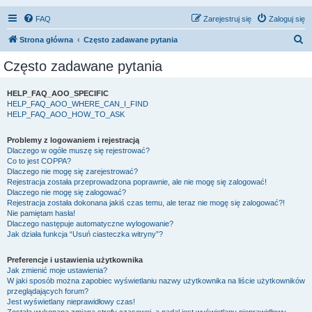
FAQ
Zarejestruj się
Zaloguj się
S
Strona główna
Często zadawane pytania
z
Często zadawane pytania
u
k
HELP_FAQ_AOO_SPECIFIC
HELP_FAQ_AOO_WHERE_CAN_I_FIND
a
HELP_FAQ_AOO_HOW_TO_ASK
j
Problemy z logowaniem i rejestracją
Dlaczego w ogóle muszę się rejestrować?
Co to jest COPPA?
Dlaczego nie mogę się zarejestrować?
Rejestracja została przeprowadzona poprawnie, ale nie mogę się zalogować!
Dlaczego nie mogę się zalogować?
Rejestracja została dokonana jakiś czas temu, ale teraz nie mogę się zalogować?!
Nie pamiętam hasła!
Dlaczego następuje automatyczne wylogowanie?
Jak działa funkcja “Usuń ciasteczka witryny”?
Preferencje i ustawienia użytkownika
Jak zmienić moje ustawienia?
W jaki sposób można zapobiec wyświetlaniu nazwy użytkownika na liście użytkowników
przeglądających forum?
Jest wyświetlany nieprawidłowy czas!