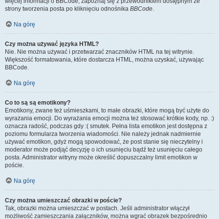
więcej informacji o BBCode, zapoznaj się z przewodnikiem dostępnym ze
strony tworzenia posta po kliknięciu odnośnika
BBCode
.
Na górę
Czy można używać języka HTML?
Nie. Nie można używać i przetwarzać znaczników HTML na tej witrynie.
Większość formatowania, które dostarcza HTML, można uzyskać, używając
BBCode.
Na górę
Co to są są emotikony?
Emotikony, zwane też uśmieszkami, to małe obrazki, które mogą być użyte do
wyrażania emocji. Do wyrażania emocji można też stosować krótkie kody, np. :)
oznacza radość, podczas gdy :( smutek. Pełna lista emotikon jest dostępna z
poziomu formularza tworzenia wiadomości. Nie należy jednak nadmiernie
używać emotikon, gdyż mogą spowodować, że post stanie się nieczytelny i
moderator może podjąć decyzję o ich usunięciu bądź też usunięciu całego
posta. Administrator witryny może określić dopuszczalny limit emotikon w
poście.
Na górę
Czy można umieszczać obrazki w poście?
Tak, obrazki można umieszczać w postach. Jeśli administrator włączył
możliwość zamieszczania załączników, można wgrać obrazek bezpośrednio