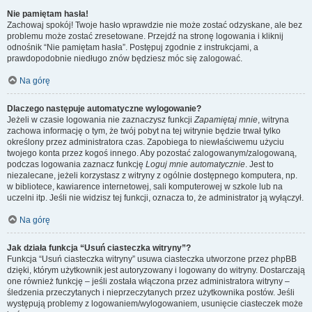
Nie pamiętam hasła!
Zachowaj spokój! Twoje hasło wprawdzie nie może zostać odzyskane, ale bez
problemu może zostać zresetowane. Przejdź na stronę logowania i kliknij
odnośnik “Nie pamiętam hasła”. Postępuj zgodnie z instrukcjami, a
prawdopodobnie niedługo znów będziesz móc się zalogować.
Na górę
Dlaczego następuje automatyczne wylogowanie?
Jeżeli w czasie logowania nie zaznaczysz funkcji
Zapamiętaj mnie
, witryna
zachowa informację o tym, że twój pobyt na tej witrynie będzie trwał tylko
określony przez administratora czas. Zapobiega to niewłaściwemu użyciu
twojego konta przez kogoś innego. Aby pozostać zalogowanym/zalogowaną,
podczas logowania zaznacz funkcję
Loguj mnie automatycznie
. Jest to
niezalecane, jeżeli korzystasz z witryny z ogólnie dostępnego komputera, np.
w bibliotece, kawiarence internetowej, sali komputerowej w szkole lub na
uczelni itp. Jeśli nie widzisz tej funkcji, oznacza to, że administrator ją wyłączył.
Na górę
Jak działa funkcja “Usuń ciasteczka witryny”?
Funkcja “Usuń ciasteczka witryny” usuwa ciasteczka utworzone przez phpBB
dzięki, którym użytkownik jest autoryzowany i logowany do witryny. Dostarczają
one również funkcję – jeśli została włączona przez administratora witryny –
śledzenia przeczytanych i nieprzeczytanych przez użytkownika postów. Jeśli
występują problemy z logowaniem/wylogowaniem, usunięcie ciasteczek może