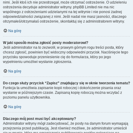
nimi. Jeśli ktoś ich nie przestrzegał, może otrzymać ostrzeżenie. O udzieleniu
ostrzeżenia decyduje administrator witryny. phpBB Limited nie ma nic
wspólnego z ostrzeżeniami udzielanymi na tej witrynie i nie ponosi żadnej
odpowiedzialności związanej z nimi. Jeśli nadal nie masz jasności, dlaczego
otrzymałeś/otrzymałaś ostrzeżenie, skontaktuj się z administratorem witryny.
Na górę
W jaki sposób można zgłosić posty moderatorowi?
Jeśli administrator na to zezwolił, w prawym górnym rogu treści posta, który
chcesz zgłosić, powinien być widoczny odpowiedni przycisk. Naciśnięcie tego
przycisku spowoduje przeniesienie cię do formularza, który po jego
wypełnieniu umożliwi wysłanie zgłoszenia.
Na górę
Do czego służy przycisk “Zapisz” znajdujący się w oknie tworzenia tematu?
Funkcja ta umożliwia zapisanie kopii roboczej i dokończenie pisania oraz
wysłanie w późniejszym czasie. Zapisaną kopię roboczą można wczytać z
poziomu panelu użytkownika.
Na górę
Dlaczego mój post musi być akceptowany?
Administrator witryny mógł zadecydować, że posty na danym forum wymagają
przejrzenia przed publikacją. Jest również możliwe, że administrator umieścił