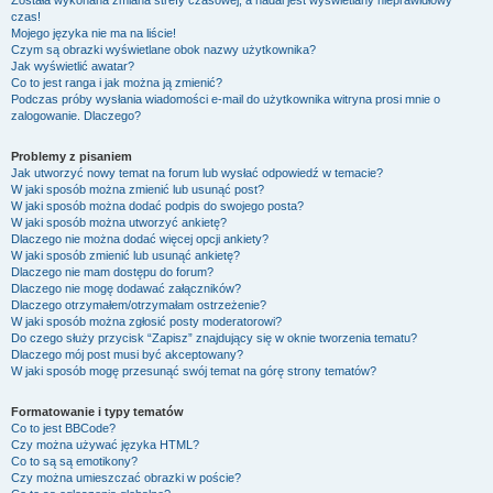
Została wykonana zmiana strefy czasowej, a nadal jest wyświetlany nieprawidłowy
czas!
Mojego języka nie ma na liście!
Czym są obrazki wyświetlane obok nazwy użytkownika?
Jak wyświetlić awatar?
Co to jest ranga i jak można ją zmienić?
Podczas próby wysłania wiadomości e-mail do użytkownika witryna prosi mnie o
zalogowanie. Dlaczego?
Problemy z pisaniem
Jak utworzyć nowy temat na forum lub wysłać odpowiedź w temacie?
W jaki sposób można zmienić lub usunąć post?
W jaki sposób można dodać podpis do swojego posta?
W jaki sposób można utworzyć ankietę?
Dlaczego nie można dodać więcej opcji ankiety?
W jaki sposób zmienić lub usunąć ankietę?
Dlaczego nie mam dostępu do forum?
Dlaczego nie mogę dodawać załączników?
Dlaczego otrzymałem/otrzymałam ostrzeżenie?
W jaki sposób można zgłosić posty moderatorowi?
Do czego służy przycisk “Zapisz” znajdujący się w oknie tworzenia tematu?
Dlaczego mój post musi być akceptowany?
W jaki sposób mogę przesunąć swój temat na górę strony tematów?
Formatowanie i typy tematów
Co to jest BBCode?
Czy można używać języka HTML?
Co to są są emotikony?
Czy można umieszczać obrazki w poście?