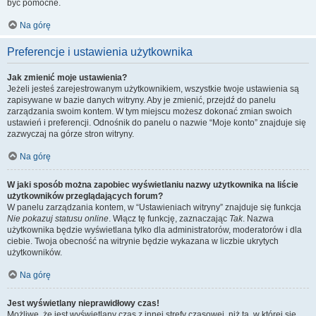
być pomocne.
Na górę
Preferencje i ustawienia użytkownika
Jak zmienić moje ustawienia?
Jeżeli jesteś zarejestrowanym użytkownikiem, wszystkie twoje ustawienia są
zapisywane w bazie danych witryny. Aby je zmienić, przejdź do panelu
zarządzania swoim kontem. W tym miejscu możesz dokonać zmian swoich
ustawień i preferencji. Odnośnik do panelu o nazwie “Moje konto” znajduje się
zazwyczaj na górze stron witryny.
Na górę
W jaki sposób można zapobiec wyświetlaniu nazwy użytkownika na liście
użytkowników przeglądających forum?
W panelu zarządzania kontem, w “Ustawieniach witryny” znajduje się funkcja
Nie pokazuj statusu online
. Włącz tę funkcję, zaznaczając
Tak
. Nazwa
użytkownika będzie wyświetlana tylko dla administratorów, moderatorów i dla
ciebie. Twoja obecność na witrynie będzie wykazana w liczbie ukrytych
użytkowników.
Na górę
Jest wyświetlany nieprawidłowy czas!
Możliwe, że jest wyświetlany czas z innej strefy czasowej, niż ta, w której się