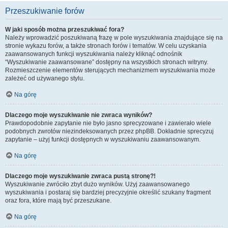
Przeszukiwanie forów
W jaki sposób można przeszukiwać fora?
Należy wprowadzić poszukiwaną frazę w pole wyszukiwania znajdujące się na
stronie wykazu forów, a także stronach forów i tematów. W celu uzyskania
zaawansowanych funkcji wyszukiwania należy kliknąć odnośnik
“Wyszukiwanie zaawansowane” dostępny na wszystkich stronach witryny.
Rozmieszczenie elementów sterujących mechanizmem wyszukiwania może
zależeć od używanego stylu.
Na górę
Dlaczego moje wyszukiwanie nie zwraca wyników?
Prawdopodobnie zapytanie nie było jasno sprecyzowane i zawierało wiele
podobnych zwrotów niezindeksowanych przez phpBB. Dokładnie sprecyzuj
zapytanie – użyj funkcji dostępnych w wyszukiwaniu zaawansowanym.
Na górę
Dlaczego moje wyszukiwanie zwraca pustą stronę?!
Wyszukiwanie zwróciło zbyt dużo wyników. Użyj zaawansowanego
wyszukiwania i postaraj się bardziej precyzyjnie określić szukany fragment
oraz fora, które mają być przeszukane.
Na górę