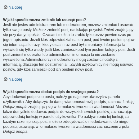
Na górę
W jaki sposób można zmienić lub usunąć post?
Jeśli nie jesteś administratorem lub moderatorem, możesz zmieniać i usuwać
tylko swoje posty. Możesz zmienić post, naciskając przycisk
Zmień
znajdujący
się przy danym poście. Czasami można to zrobić tylko przez pewien czas po
jego napisaniu. Jeżeli ktoś odpowiedział na ten post, pod twoim postem pojawi
się informacja ile razy i kiedy ostatni raz post był zmieniany. Informacja ta
wyświetli się tylko wtedy, jeśli ktoś zamieścił pod tym postem kolejny post. Jeśli
post zmienił moderator lub administrator, informacja ta nie zostanie
wyświetlona. Administratorzy i moderatorzy mogą zostawić notatkę z
informacją, dlaczego ten post zmieniali. Zwykli użytkownicy nie mogą usuwać
postów, gdy ktoś zamieścił pod ich postem nowy post.
Na górę
W jaki sposób można dodać podpis do swojego posta?
Aby dodawać podpis do posta, należy go najpierw utworzyć w panelu
użytkownika. Aby dołączyć do danej wiadomości swój podpis, zaznacz funkcję
Dołącz podpis
znajdującą się w formularzu tworzenia wiadomości. Możesz
także domyślnie dodawać podpis do wszystkich swoich postów, zaznaczając
odpowiednią funkcję w panelu użytkownika. Po uaktywnieniu tej funkcji, za
każdym razem pisząc post, możesz zdecydować o niedodawaniu do niego
podpisu, usuwając w formularzu tworzenia wiadomości zaznaczenie z pola
Dołącz podpis
.