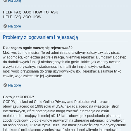
Na górę
HELP_FAQ_AOO_HOW_TO_ASK
HELP_FAQ_AOO_HOW
Na górę
Problemy z logowaniem i rejestracją
Dlaczego w ogóle muszę się rejestrować?
Możliwe, że nie musisz. To od administratora witryny zależy czy, aby pisać
wiadomości, konieczna jest rejestracja. Niemniej rejestracja umożliwia dostęp
do dodatkowych funkcji niedostępnych dla gości, takich jak własny awatar,
wysyłanie prywatnych wiadomości i e-maili do innych użytkowników,
możliwość przypisania do grup użytkowników itp. Rejestracja zajmuje tylko
chwilę, więc zaleca się jej wykonanie.
Na górę
Co to jest COPPA?
COPPA, to skrót od Child Online Privacy and Protection Act – prawa
obowiązującego od 1998 roku w USA, nakładającego na właścicieli stron
internetowych, które potencjalnie mogą zbierać informacje od osób
małoletnich – mających mniej niż 13 lat – obowiązek posiadania pisemnej
zgody rodziców lub opiekunów prawnych na zbieranie informacji prywatnych
od osób poniżej 13 roku życia. Jeżeli nie masz pewności czy to dotyczy ciebie
jako kogoś próbującego zarejestrować się na danej witrynie internetowej –