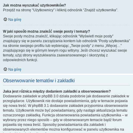
Jak można wyszukać użytkowników?
Przejdź na stronę “Użytkownicy” i kliknij odnośnik “Znajdź użytkownika”.
Na górę
W jaki sposób można znaleźć swoje posty i tematy?
Swoje posty można znaleźć, klikając odnośnik “Wyświetl moje posty”
znajdujący się w panelu zarządzania kontem lub odnośnik “Posty użytkownika”
na stronie swojego profilu lub wybierając „Twoje posty” z menu „Więcej…”
znajdującego się w górnym lewym rogu witryny. Jeśli chcesz wyszukać swoje
tematy, użyj strony wyszukiwania zaawansowanego i skorzystaj z
odpowiednich funkcji.
Na górę
Obserwowanie tematów i zakładki
Jaka jest różnica między dodaniem zakładki a obserwowaniem?
Dodawanie zakładek w phpBB 3.0 działa podobnie jak dodawanie zakładek w
przeglądarce. Użytkownik nie dostaje powiadomienia, gdy w temacie pojawia
się nowa treść. W phpBB 3.1 dodawanie zakładek przypomina obserwowanie
tematu. Użytkownik może być powiadamiany, gdy nastąpi aktualizacja tematu
oznaczonego zakładką. Funkcja obserwowania powiadamia użytkownika – w
wybrany przez niego sposób – gdy w obserwowanym temacie bądź forum
pojawiła się nowa treść. Sposoby powiadamiania dla zakładek i
obserwowanych elementów można konfigurować w panelu użytkownika na