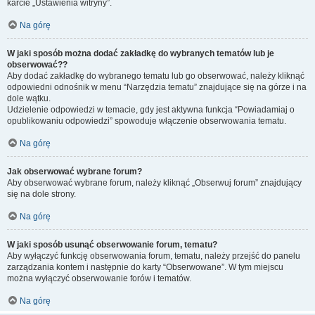
karcie „Ustawienia witryny”.
Na górę
W jaki sposób można dodać zakładkę do wybranych tematów lub je
obserwować??
Aby dodać zakładkę do wybranego tematu lub go obserwować, należy kliknąć
odpowiedni odnośnik w menu “Narzędzia tematu” znajdujące się na górze i na
dole wątku.
Udzielenie odpowiedzi w temacie, gdy jest aktywna funkcja “Powiadamiaj o
opublikowaniu odpowiedzi” spowoduje włączenie obserwowania tematu.
Na górę
Jak obserwować wybrane forum?
Aby obserwować wybrane forum, należy kliknąć „Obserwuj forum” znajdujący
się na dole strony.
Na górę
W jaki sposób usunąć obserwowanie forum, tematu?
Aby wyłączyć funkcję obserwowania forum, tematu, należy przejść do panelu
zarządzania kontem i następnie do karty “Obserwowane”. W tym miejscu
można wyłączyć obserwowanie forów i tematów.
Na górę