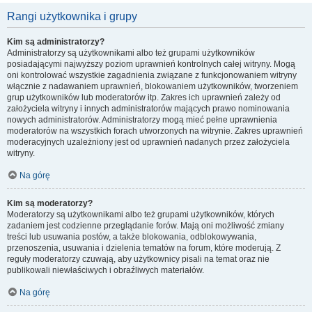
Rangi użytkownika i grupy
Kim są administratorzy?
Administratorzy są użytkownikami albo też grupami użytkowników
posiadającymi najwyższy poziom uprawnień kontrolnych całej witryny. Mogą
oni kontrolować wszystkie zagadnienia związane z funkcjonowaniem witryny
włącznie z nadawaniem uprawnień, blokowaniem użytkowników, tworzeniem
grup użytkowników lub moderatorów itp. Zakres ich uprawnień zależy od
założyciela witryny i innych administratorów mających prawo nominowania
nowych administratorów. Administratorzy mogą mieć pełne uprawnienia
moderatorów na wszystkich forach utworzonych na witrynie. Zakres uprawnień
moderacyjnych uzależniony jest od uprawnień nadanych przez założyciela
witryny.
Na górę
Kim są moderatorzy?
Moderatorzy są użytkownikami albo też grupami użytkowników, których
zadaniem jest codzienne przeglądanie forów. Mają oni możliwość zmiany
treści lub usuwania postów, a także blokowania, odblokowywania,
przenoszenia, usuwania i dzielenia tematów na forum, które moderują. Z
reguły moderatorzy czuwają, aby użytkownicy pisali na temat oraz nie
publikowali niewłaściwych i obraźliwych materiałów.
Na górę