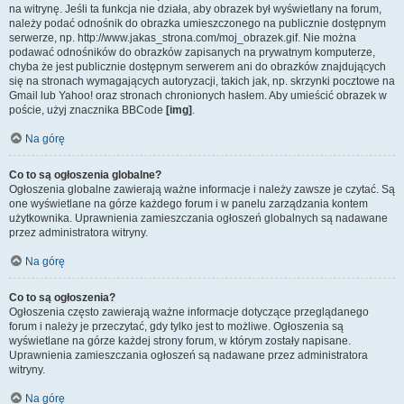
na witrynę. Jeśli ta funkcja nie działa, aby obrazek był wyświetlany na forum,
należy podać odnośnik do obrazka umieszczonego na publicznie dostępnym
serwerze, np. http://www.jakas_strona.com/moj_obrazek.gif. Nie można
podawać odnośników do obrazków zapisanych na prywatnym komputerze,
chyba że jest publicznie dostępnym serwerem ani do obrazków znajdujących
się na stronach wymagających autoryzacji, takich jak, np. skrzynki pocztowe na
Gmail lub Yahoo! oraz stronach chronionych hasłem. Aby umieścić obrazek w
poście, użyj znacznika BBCode
[img]
.
Na górę
Co to są ogłoszenia globalne?
Ogłoszenia globalne zawierają ważne informacje i należy zawsze je czytać. Są
one wyświetlane na górze każdego forum i w panelu zarządzania kontem
użytkownika. Uprawnienia zamieszczania ogłoszeń globalnych są nadawane
przez administratora witryny.
Na górę
Co to są ogłoszenia?
Ogłoszenia często zawierają ważne informacje dotyczące przeglądanego
forum i należy je przeczytać, gdy tylko jest to możliwe. Ogłoszenia są
wyświetlane na górze każdej strony forum, w którym zostały napisane.
Uprawnienia zamieszczania ogłoszeń są nadawane przez administratora
witryny.
Na górę