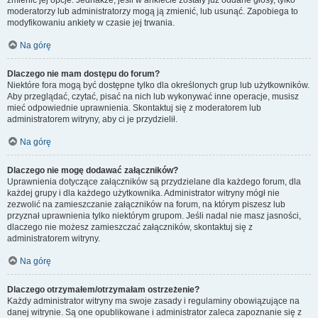
zmienić jej opcje. Jednakże, jeśli w ankiecie zostały już oddane głosy, tylko
moderatorzy lub administratorzy mogą ją zmienić, lub usunąć. Zapobiega to
modyfikowaniu ankiety w czasie jej trwania.
Na górę
Dlaczego nie mam dostępu do forum?
Niektóre fora mogą być dostępne tylko dla określonych grup lub użytkowników.
Aby przeglądać, czytać, pisać na nich lub wykonywać inne operacje, musisz
mieć odpowiednie uprawnienia. Skontaktuj się z moderatorem lub
administratorem witryny, aby ci je przydzielił.
Na górę
Dlaczego nie mogę dodawać załączników?
Uprawnienia dotyczące załączników są przydzielane dla każdego forum, dla
każdej grupy i dla każdego użytkownika. Administrator witryny mógł nie
zezwolić na zamieszczanie załączników na forum, na którym piszesz lub
przyznał uprawnienia tylko niektórym grupom. Jeśli nadal nie masz jasności,
dlaczego nie możesz zamieszczać załączników, skontaktuj się z
administratorem witryny.
Na górę
Dlaczego otrzymałem/otrzymałam ostrzeżenie?
Każdy administrator witryny ma swoje zasady i regulaminy obowiązujące na
danej witrynie. Są one opublikowane i administrator zaleca zapoznanie się z