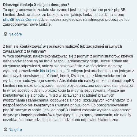
Dlaczego funkcja X nie jest dostępna?
To oprogramowanie zostało stworzone i jest licencjonowane przez phpBB
Limited. Jeśli uważasz, że brakuje w nim jakiejś funkcji, przejdź na stronę
phpBB Ideas Centre
, gdzie możesz zagłosować na istniejące propozycje lub
zaproponować nowe funkcje.
Na górę
Z kim się kontaktować w sprawach nadużyć lub zagadnień prawnych
związanych z tą witryną?
W tych sprawach, należy skontaktować się z jednym z administratorów, których
dane wyświetlone są na liście zespołu administracyjnego. Jeżeli jednak nie
otrzymasz odpowiedzi, należy skontaktować się z właścicielem domeny –
wykonaj sprawdzenie
kto to jest
lub, jeśli witryna jest uruchomiona na jednym z
darmowych serwisów, np. Yahoo!, free.fr, f2s.com, itp., z kierownictwem lub
wydziałem nadużyć tego serwisu. Absolutnie
nie należy
do kompetencji phpBB
Limited i nie może ona w żaden sposób być obarczana odpowiedzialnością za
to w jaki sposób, gdzie lub przez kogo ta witryna jest używana. Proszę nie
kontaktować się z phpBB Limited w sprawach zagadnień prawnych
(wstrzymania i zaniechania, odpowiedzialności, szkalujących komentarzy itp.)
bezpośrednio nie związanych
z witryną phpBB.com lub oprogramowaniem
phpBB samym w sobie. Jeśli do phpBB Limited zostanie wysłana wiadomość
dotycząca
innych podmiotów
używających tego oprogramowania, nie należy
oczekiwać odpowiedzi, lub zostanie udzielona odpowiedź lakoniczna.
Na górę