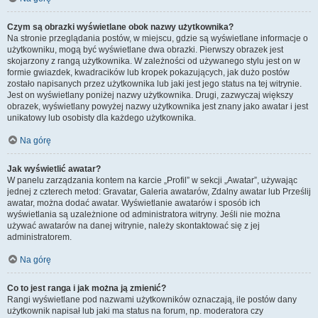
Czym są obrazki wyświetlane obok nazwy użytkownika?
Na stronie przeglądania postów, w miejscu, gdzie są wyświetlane informacje o
użytkowniku, mogą być wyświetlane dwa obrazki. Pierwszy obrazek jest
skojarzony z rangą użytkownika. W zależności od używanego stylu jest on w
formie gwiazdek, kwadracików lub kropek pokazujących, jak dużo postów
zostało napisanych przez użytkownika lub jaki jest jego status na tej witrynie.
Jest on wyświetlany poniżej nazwy użytkownika. Drugi, zazwyczaj większy
obrazek, wyświetlany powyżej nazwy użytkownika jest znany jako awatar i jest
unikatowy lub osobisty dla każdego użytkownika.
Na górę
Jak wyświetlić awatar?
W panelu zarządzania kontem na karcie „Profil” w sekcji „Awatar”, używając
jednej z czterech metod: Gravatar, Galeria awatarów, Zdalny awatar lub Prześlij
awatar, można dodać awatar. Wyświetlanie awatarów i sposób ich
wyświetlania są uzależnione od administratora witryny. Jeśli nie można
używać awatarów na danej witrynie, należy skontaktować się z jej
administratorem.
Na górę
Co to jest ranga i jak można ją zmienić?
Rangi wyświetlane pod nazwami użytkowników oznaczają, ile postów dany
użytkownik napisał lub jaki ma status na forum, np. moderatora czy