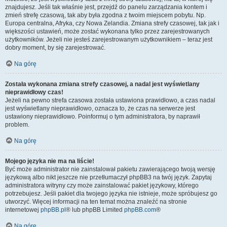
znajdujesz. Jeśli tak właśnie jest, przejdź do panelu zarządzania kontem i
zmień strefę czasową, tak aby była zgodna z twoim miejscem pobytu. Np.
Europa centralna, Afryka, czy Nowa Zelandia. Zmiana strefy czasowej, tak jak i
większości ustawień, może zostać wykonana tylko przez zarejestrowanych
użytkowników. Jeżeli nie jesteś zarejestrowanym użytkownikiem – teraz jest
dobry moment, by się zarejestrować.
Na górę
Została wykonana zmiana strefy czasowej, a nadal jest wyświetlany
nieprawidłowy czas!
Jeżeli na pewno strefa czasowa została ustawiona prawidłowo, a czas nadal
jest wyświetlany nieprawidłowo, oznacza to, że czas na serwerze jest
ustawiony nieprawidłowo. Poinformuj o tym administratora, by naprawił
problem.
Na górę
Mojego języka nie ma na liście!
Być może administrator nie zainstalował pakietu zawierającego twoją wersję
językową albo nikt jeszcze nie przetłumaczył phpBB3 na twój język. Zapytaj
administratora witryny czy może zainstalować pakiet językowy, którego
potrzebujesz. Jeśli pakiet dla twojego języka nie istnieje, może spróbujesz go
utworzyć. Więcej informacji na ten temat można znaleźć na stronie
internetowej
phpBB.pl
® lub phpBB Limited
phpBB.com
®
Na górę