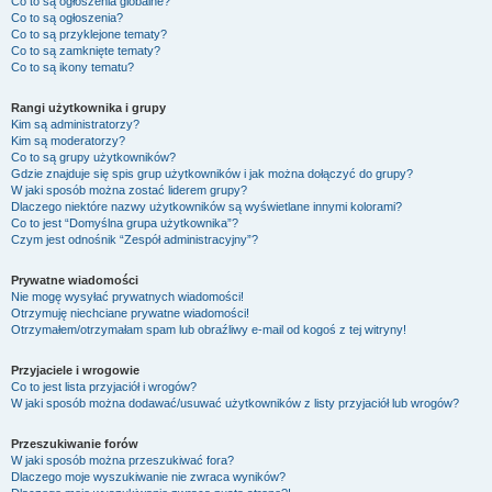
Co to są ogłoszenia globalne?
Co to są ogłoszenia?
Co to są przyklejone tematy?
Co to są zamknięte tematy?
Co to są ikony tematu?
Rangi użytkownika i grupy
Kim są administratorzy?
Kim są moderatorzy?
Co to są grupy użytkowników?
Gdzie znajduje się spis grup użytkowników i jak można dołączyć do grupy?
W jaki sposób można zostać liderem grupy?
Dlaczego niektóre nazwy użytkowników są wyświetlane innymi kolorami?
Co to jest “Domyślna grupa użytkownika”?
Czym jest odnośnik “Zespół administracyjny”?
Prywatne wiadomości
Nie mogę wysyłać prywatnych wiadomości!
Otrzymuję niechciane prywatne wiadomości!
Otrzymałem/otrzymałam spam lub obraźliwy e-mail od kogoś z tej witryny!
Przyjaciele i wrogowie
Co to jest lista przyjaciół i wrogów?
W jaki sposób można dodawać/usuwać użytkowników z listy przyjaciół lub wrogów?
Przeszukiwanie forów
W jaki sposób można przeszukiwać fora?
Dlaczego moje wyszukiwanie nie zwraca wyników?