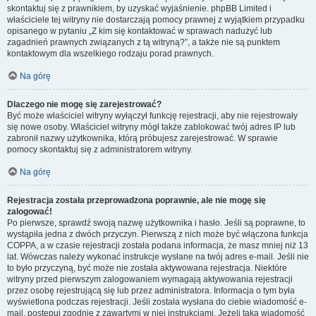
skontaktuj się z prawnikiem, by uzyskać wyjaśnienie. phpBB Limited i
właściciele tej witryny nie dostarczają pomocy prawnej z wyjątkiem przypadku
opisanego w pytaniu „Z kim się kontaktować w sprawach nadużyć lub
zagadnień prawnych związanych z tą witryną?”, a także nie są punktem
kontaktowym dla wszelkiego rodzaju porad prawnych.
Na górę
Dlaczego nie mogę się zarejestrować?
Być może właściciel witryny wyłączył funkcję rejestracji, aby nie rejestrowały
się nowe osoby. Właściciel witryny mógł także zablokować twój adres IP lub
zabronił nazwy użytkownika, którą próbujesz zarejestrować. W sprawie
pomocy skontaktuj się z administratorem witryny.
Na górę
Rejestracja została przeprowadzona poprawnie, ale nie mogę się
zalogować!
Po pierwsze, sprawdź swoją nazwę użytkownika i hasło. Jeśli są poprawne, to
wystąpiła jedna z dwóch przyczyn. Pierwszą z nich może być włączona funkcja
COPPA, a w czasie rejestracji została podana informacja, że masz mniej niż 13
lat. Wówczas należy wykonać instrukcje wysłane na twój adres e-mail. Jeśli nie
to było przyczyną, być może nie została aktywowana rejestracja. Niektóre
witryny przed pierwszym zalogowaniem wymagają aktywowania rejestracji
przez osobę rejestrującą się lub przez administratora. Informacja o tym była
wyświetlona podczas rejestracji. Jeśli została wysłana do ciebie wiadomość e-
mail, postępuj zgodnie z zawartymi w niej instrukcjami. Jeżeli taka wiadomość