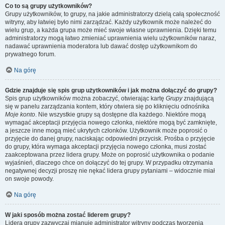
Co to są grupy użytkowników?
Grupy użytkowników, to grupy, na jakie administratorzy dzielą całą społeczność
witryny, aby łatwiej było nimi zarządzać. Każdy użytkownik może należeć do
wielu grup, a każda grupa może mieć swoje własne uprawnienia. Dzięki temu
administratorzy mogą łatwo zmieniać uprawnienia wielu użytkowników naraz,
nadawać uprawnienia moderatora lub dawać dostęp użytkownikom do
prywatnego forum.
Na górę
Gdzie znajduje się spis grup użytkowników i jak można dołączyć do grupy?
Spis grup użytkowników można zobaczyć, otwierając kartę
Grupy
znajdującą
się w panelu zarządzania kontem, który otwiera się po kliknięciu odnośnika
Moje konto
. Nie wszystkie grupy są dostępne dla każdego. Niektóre mogą
wymagać akceptacji przyjęcia nowego członka, niektóre mogą być zamknięte,
a jeszcze inne mogą mieć ukrytych członków. Użytkownik może poprosić o
przyjęcie do danej grupy, naciskając odpowiedni przycisk. Prośba o przyjęcie
do grupy, która wymaga akceptacji przyjęcia nowego członka, musi zostać
zaakceptowana przez lidera grupy. Może on poprosić użytkownika o podanie
wyjaśnień, dlaczego chce on dołączyć do tej grupy. W przypadku otrzymania
negatywnej decyzji proszę nie nękać lidera grupy pytaniami – widocznie miał
on swoje powody.
Na górę
W jaki sposób można zostać liderem grupy?
Lidera grupy zazwyczaj mianuje administrator witryny podczas tworzenia