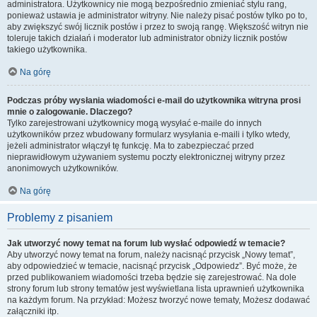
administratora. Użytkownicy nie mogą bezpośrednio zmieniać stylu rang,
ponieważ ustawia je administrator witryny. Nie należy pisać postów tylko po to,
aby zwiększyć swój licznik postów i przez to swoją rangę. Większość witryn nie
toleruje takich działań i moderator lub administrator obniży licznik postów
takiego użytkownika.
Na górę
Podczas próby wysłania wiadomości e-mail do użytkownika witryna prosi
mnie o zalogowanie. Dlaczego?
Tylko zarejestrowani użytkownicy mogą wysyłać e-maile do innych
użytkowników przez wbudowany formularz wysyłania e-maili i tylko wtedy,
jeżeli administrator włączył tę funkcję. Ma to zabezpieczać przed
nieprawidłowym używaniem systemu poczty elektronicznej witryny przez
anonimowych użytkowników.
Na górę
Problemy z pisaniem
Jak utworzyć nowy temat na forum lub wysłać odpowiedź w temacie?
Aby utworzyć nowy temat na forum, należy nacisnąć przycisk „Nowy temat”,
aby odpowiedzieć w temacie, nacisnąć przycisk „Odpowiedz”. Być może, że
przed publikowaniem wiadomości trzeba będzie się zarejestrować. Na dole
strony forum lub strony tematów jest wyświetlana lista uprawnień użytkownika
na każdym forum. Na przykład: Możesz tworzyć nowe tematy, Możesz dodawać
załączniki itp.