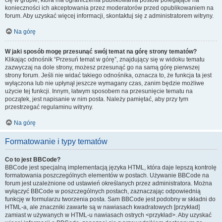
cię w grupie, która ma ograniczenia publikowania postów polegające na
konieczności ich akceptowania przez moderatorów przed opublikowaniem na
forum. Aby uzyskać więcej informacji, skontaktuj się z administratorem witryny.
Na górę
W jaki sposób mogę przesunąć swój temat na górę strony tematów?
Klikając odnośnik “Przesuń temat w górę”, znajdujący się w widoku tematu
zazwyczaj na dole strony, możesz przesunąć go na samą górę pierwszej
strony forum. Jeśli nie widać takiego odnośnika, oznacza to, że funkcja ta jest
wyłączona lub nie upłynął jeszcze wymagany czas, zanim będzie możliwe
użycie tej funkcji. Innym, łatwym sposobem na przesunięcie tematu na
początek, jest napisanie w nim posta. Należy pamiętać, aby przy tym
przestrzegać regulaminu witryny.
Na górę
Formatowanie i typy tematów
Co to jest BBCode?
BBCode jest specjalną implementacją języka HTML, która daje lepszą kontrolę
formatowania poszczególnych elementów w postach. Używanie BBCode na
forum jest uzależnione od ustawień określanych przez administratora. Można
wyłączyć BBCode w poszczególnych postach, zaznaczając odpowiednią
funkcję w formularzu tworzenia posta. Sam BBCode jest podobny w składni do
HTML-a, ale znaczniki zawarte są w nawiasach kwadratowych [przykład]
zamiast w używanych w HTML-u nawiasach ostrych <przykład>. Aby uzyskać