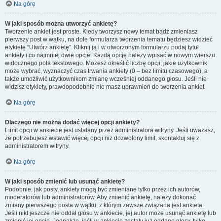
Na górę
W jaki sposób można utworzyć ankietę?
Tworzenie ankiet jest proste. Kiedy tworzysz nowy temat bądź zmieniasz
pierwszy post w wątku, na dole formularza tworzenia tematu będziesz widzieć
etykietę “Utwórz ankietę”. Kliknij ją i w otworzonym formularzu podaj tytuł
ankiety i co najmniej dwie opcje. Każdą opcję należy wpisać w nowym wierszu
widocznego pola tekstowego. Możesz określić liczbę opcji, jakie użytkownik
może wybrać, wyznaczyć czas trwania ankiety (0 – bez limitu czasowego), a
także umożliwić użytkownikom zmianę wcześniej oddanego głosu. Jeśli nie
widzisz etykiety, prawdopodobnie nie masz uprawnień do tworzenia ankiet.
Na górę
Dlaczego nie można dodać więcej opcji ankiety?
Limit opcji w ankiecie jest ustalany przez administratora witryny. Jeśli uważasz,
że potrzebujesz wstawić więcej opcji niż dozwolony limit, skontaktuj się z
administratorem witryny.
Na górę
W jaki sposób zmienić lub usunąć ankietę?
Podobnie, jak posty, ankiety mogą być zmieniane tylko przez ich autorów,
moderatorów lub administratorów. Aby zmienić ankietę, należy dokonać
zmiany pierwszego posta w wątku, z którym zawsze związana jest ankieta.
Jeśli nikt jeszcze nie oddał głosu w ankiecie, jej autor może usunąć ankietę lub