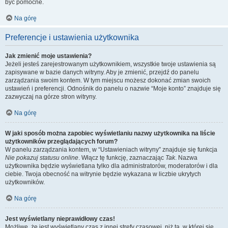
być pomocne.
Na górę
Preferencje i ustawienia użytkownika
Jak zmienić moje ustawienia?
Jeżeli jesteś zarejestrowanym użytkownikiem, wszystkie twoje ustawienia są
zapisywane w bazie danych witryny. Aby je zmienić, przejdź do panelu
zarządzania swoim kontem. W tym miejscu możesz dokonać zmian swoich
ustawień i preferencji. Odnośnik do panelu o nazwie “Moje konto” znajduje się
zazwyczaj na górze stron witryny.
Na górę
W jaki sposób można zapobiec wyświetlaniu nazwy użytkownika na liście
użytkowników przeglądających forum?
W panelu zarządzania kontem, w “Ustawieniach witryny” znajduje się funkcja
Nie pokazuj statusu online
. Włącz tę funkcję, zaznaczając
Tak
. Nazwa
użytkownika będzie wyświetlana tylko dla administratorów, moderatorów i dla
ciebie. Twoja obecność na witrynie będzie wykazana w liczbie ukrytych
użytkowników.
Na górę
Jest wyświetlany nieprawidłowy czas!
Możliwe, że jest wyświetlany czas z innej strefy czasowej, niż ta, w której się