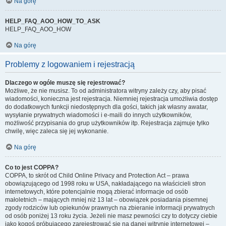
Na górę
HELP_FAQ_AOO_HOW_TO_ASK
HELP_FAQ_AOO_HOW
Na górę
Problemy z logowaniem i rejestracją
Dlaczego w ogóle muszę się rejestrować?
Możliwe, że nie musisz. To od administratora witryny zależy czy, aby pisać
wiadomości, konieczna jest rejestracja. Niemniej rejestracja umożliwia dostęp
do dodatkowych funkcji niedostępnych dla gości, takich jak własny awatar,
wysyłanie prywatnych wiadomości i e-maili do innych użytkowników,
możliwość przypisania do grup użytkowników itp. Rejestracja zajmuje tylko
chwilę, więc zaleca się jej wykonanie.
Na górę
Co to jest COPPA?
COPPA, to skrót od Child Online Privacy and Protection Act – prawa
obowiązującego od 1998 roku w USA, nakładającego na właścicieli stron
internetowych, które potencjalnie mogą zbierać informacje od osób
małoletnich – mających mniej niż 13 lat – obowiązek posiadania pisemnej
zgody rodziców lub opiekunów prawnych na zbieranie informacji prywatnych
od osób poniżej 13 roku życia. Jeżeli nie masz pewności czy to dotyczy ciebie
jako kogoś próbującego zarejestrować się na danej witrynie internetowej –