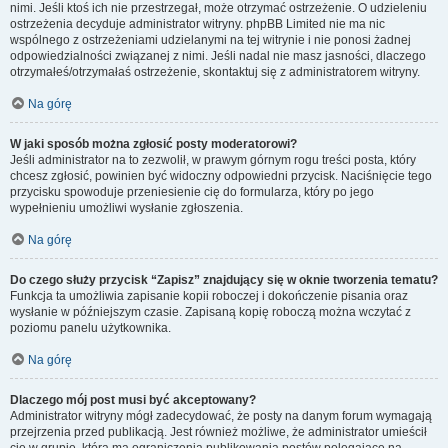
nimi. Jeśli ktoś ich nie przestrzegał, może otrzymać ostrzeżenie. O udzieleniu
ostrzeżenia decyduje administrator witryny. phpBB Limited nie ma nic
wspólnego z ostrzeżeniami udzielanymi na tej witrynie i nie ponosi żadnej
odpowiedzialności związanej z nimi. Jeśli nadal nie masz jasności, dlaczego
otrzymałeś/otrzymałaś ostrzeżenie, skontaktuj się z administratorem witryny.
Na górę
W jaki sposób można zgłosić posty moderatorowi?
Jeśli administrator na to zezwolił, w prawym górnym rogu treści posta, który
chcesz zgłosić, powinien być widoczny odpowiedni przycisk. Naciśnięcie tego
przycisku spowoduje przeniesienie cię do formularza, który po jego
wypełnieniu umożliwi wysłanie zgłoszenia.
Na górę
Do czego służy przycisk “Zapisz” znajdujący się w oknie tworzenia tematu?
Funkcja ta umożliwia zapisanie kopii roboczej i dokończenie pisania oraz
wysłanie w późniejszym czasie. Zapisaną kopię roboczą można wczytać z
poziomu panelu użytkownika.
Na górę
Dlaczego mój post musi być akceptowany?
Administrator witryny mógł zadecydować, że posty na danym forum wymagają
przejrzenia przed publikacją. Jest również możliwe, że administrator umieścił