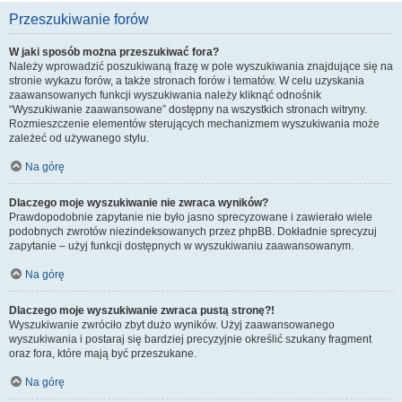
Przeszukiwanie forów
W jaki sposób można przeszukiwać fora?
Należy wprowadzić poszukiwaną frazę w pole wyszukiwania znajdujące się na
stronie wykazu forów, a także stronach forów i tematów. W celu uzyskania
zaawansowanych funkcji wyszukiwania należy kliknąć odnośnik
“Wyszukiwanie zaawansowane” dostępny na wszystkich stronach witryny.
Rozmieszczenie elementów sterujących mechanizmem wyszukiwania może
zależeć od używanego stylu.
Na górę
Dlaczego moje wyszukiwanie nie zwraca wyników?
Prawdopodobnie zapytanie nie było jasno sprecyzowane i zawierało wiele
podobnych zwrotów niezindeksowanych przez phpBB. Dokładnie sprecyzuj
zapytanie – użyj funkcji dostępnych w wyszukiwaniu zaawansowanym.
Na górę
Dlaczego moje wyszukiwanie zwraca pustą stronę?!
Wyszukiwanie zwróciło zbyt dużo wyników. Użyj zaawansowanego
wyszukiwania i postaraj się bardziej precyzyjnie określić szukany fragment
oraz fora, które mają być przeszukane.
Na górę