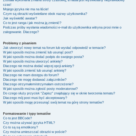
Została wykonana zmiana strefy czasowej, a nadal jest wyświetlany nieprawidłowy
czas!
Mojego języka nie ma na liście!
Czym są obrazki wyświetlane obok nazwy użytkownika?
Jak wyświetlić awatar?
Co to jest ranga i jak można ją zmienić?
Podczas próby wysłania wiadomości e-mail do użytkownika witryna prosi mnie o
zalogowanie. Dlaczego?
Problemy z pisaniem
Jak utworzyć nowy temat na forum lub wysłać odpowiedź w temacie?
W jaki sposób można zmienić lub usunąć post?
W jaki sposób można dodać podpis do swojego posta?
W jaki sposób można utworzyć ankietę?
Dlaczego nie można dodać więcej opcji ankiety?
W jaki sposób zmienić lub usunąć ankietę?
Dlaczego nie mam dostępu do forum?
Dlaczego nie mogę dodawać załączników?
Dlaczego otrzymałem/otrzymałam ostrzeżenie?
W jaki sposób można zgłosić posty moderatorowi?
Do czego służy przycisk “Zapisz” znajdujący się w oknie tworzenia tematu?
Dlaczego mój post musi być akceptowany?
W jaki sposób mogę przesunąć swój temat na górę strony tematów?
Formatowanie i typy tematów
Co to jest BBCode?
Czy można używać języka HTML?
Co to są są emotikony?
Czy można umieszczać obrazki w poście?