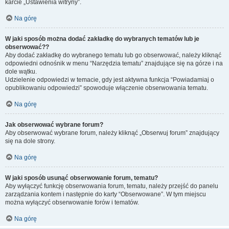
karcie „Ustawienia witryny”.
Na górę
W jaki sposób można dodać zakładkę do wybranych tematów lub je
obserwować??
Aby dodać zakładkę do wybranego tematu lub go obserwować, należy kliknąć
odpowiedni odnośnik w menu “Narzędzia tematu” znajdujące się na górze i na
dole wątku.
Udzielenie odpowiedzi w temacie, gdy jest aktywna funkcja “Powiadamiaj o
opublikowaniu odpowiedzi” spowoduje włączenie obserwowania tematu.
Na górę
Jak obserwować wybrane forum?
Aby obserwować wybrane forum, należy kliknąć „Obserwuj forum” znajdujący
się na dole strony.
Na górę
W jaki sposób usunąć obserwowanie forum, tematu?
Aby wyłączyć funkcję obserwowania forum, tematu, należy przejść do panelu
zarządzania kontem i następnie do karty “Obserwowane”. W tym miejscu
można wyłączyć obserwowanie forów i tematów.
Na górę