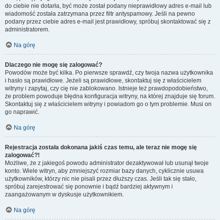
do ciebie nie dotarła, być może został podany nieprawidłowy adres e-mail lub
wiadomość została zatrzymana przez filtr antyspamowy. Jeśli na pewno
podany przez ciebie adres e-mail jest prawidłowy, spróbuj skontaktować się z
administratorem.
Na górę
Dlaczego nie mogę się zalogować?
Powodów może być kilka. Po pierwsze sprawdź, czy twoja nazwa użytkownika
i hasło są prawidłowe. Jeżeli są prawidłowe, skontaktuj się z właścicielem
witryny i zapytaj, czy cię nie zablokowano. Istnieje też prawdopodobieństwo,
że problem powoduje błędna konfiguracja witryny, na której znajduje się forum.
Skontaktuj się z właścicielem witryny i powiadom go o tym problemie. Musi on
go naprawić.
Na górę
Rejestracja została dokonana jakiś czas temu, ale teraz nie mogę się
zalogować?!
Możliwe, że z jakiegoś powodu administrator dezaktywował lub usunął twoje
konto. Wiele witryn, aby zmniejszyć rozmiar bazy danych, cyklicznie usuwa
użytkowników, którzy nic nie pisali przez dłuższy czas. Jeśli tak się stało,
spróbuj zarejestrować się ponownie i bądź bardziej aktywnym i
zaangażowanym w dyskusje użytkownikiem.
Na górę