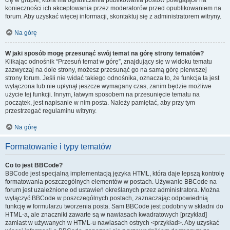
cię w grupie, która ma ograniczenia publikowania postów polegające na
konieczności ich akceptowania przez moderatorów przed opublikowaniem na
forum. Aby uzyskać więcej informacji, skontaktuj się z administratorem witryny.
Na górę
W jaki sposób mogę przesunąć swój temat na górę strony tematów?
Klikając odnośnik “Przesuń temat w górę”, znajdujący się w widoku tematu
zazwyczaj na dole strony, możesz przesunąć go na samą górę pierwszej
strony forum. Jeśli nie widać takiego odnośnika, oznacza to, że funkcja ta jest
wyłączona lub nie upłynął jeszcze wymagany czas, zanim będzie możliwe
użycie tej funkcji. Innym, łatwym sposobem na przesunięcie tematu na
początek, jest napisanie w nim posta. Należy pamiętać, aby przy tym
przestrzegać regulaminu witryny.
Na górę
Formatowanie i typy tematów
Co to jest BBCode?
BBCode jest specjalną implementacją języka HTML, która daje lepszą kontrolę
formatowania poszczególnych elementów w postach. Używanie BBCode na
forum jest uzależnione od ustawień określanych przez administratora. Można
wyłączyć BBCode w poszczególnych postach, zaznaczając odpowiednią
funkcję w formularzu tworzenia posta. Sam BBCode jest podobny w składni do
HTML-a, ale znaczniki zawarte są w nawiasach kwadratowych [przykład]
zamiast w używanych w HTML-u nawiasach ostrych <przykład>. Aby uzyskać