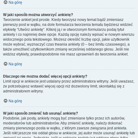
Na górę
W jaki sposób można utworzyć ankietę?
Tworzenie ankiet jest proste. Kiedy tworzysz nowy temat bądź zmieniasz
pierwszy post w wątku, na dole formularza tworzenia tematu będziesz widzieć
etykietę “Utwórz ankietę”. Kliknij ją i w otworzonym formularzu podaj tytuł
ankiety i co najmniej dwie opcje. Każdą opcję należy wpisać w nowym wierszu
widocznego pola tekstowego. Możesz określić liczbę opcji, jakie użytkownik
może wybrać, wyznaczyć czas trwania ankiety (0 – bez limitu czasowego), a
także umożliwić użytkownikom zmianę wcześniej oddanego głosu. Jeśli nie
widzisz etykiety, prawdopodobnie nie masz uprawnień do tworzenia ankiet.
Na górę
Dlaczego nie można dodać więcej opcji ankiety?
Limit opcji w ankiecie jest ustalany przez administratora witryny. Jeśli uważasz,
że potrzebujesz wstawić więcej opcji niż dozwolony limit, skontaktuj się z
administratorem witryny.
Na górę
W jaki sposób zmienić lub usunąć ankietę?
Podobnie, jak posty, ankiety mogą być zmieniane tylko przez ich autorów,
moderatorów lub administratorów. Aby zmienić ankietę, należy dokonać
zmiany pierwszego posta w wątku, z którym zawsze związana jest ankieta.
Jeśli nikt jeszcze nie oddał głosu w ankiecie, jej autor może usunąć ankietę lub