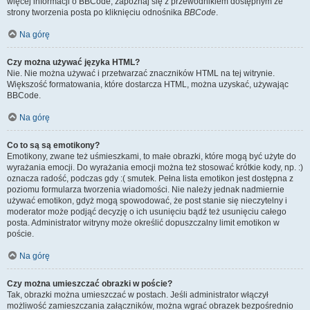
więcej informacji o BBCode, zapoznaj się z przewodnikiem dostępnym ze
strony tworzenia posta po kliknięciu odnośnika
BBCode
.
Na górę
Czy można używać języka HTML?
Nie. Nie można używać i przetwarzać znaczników HTML na tej witrynie.
Większość formatowania, które dostarcza HTML, można uzyskać, używając
BBCode.
Na górę
Co to są są emotikony?
Emotikony, zwane też uśmieszkami, to małe obrazki, które mogą być użyte do
wyrażania emocji. Do wyrażania emocji można też stosować krótkie kody, np. :)
oznacza radość, podczas gdy :( smutek. Pełna lista emotikon jest dostępna z
poziomu formularza tworzenia wiadomości. Nie należy jednak nadmiernie
używać emotikon, gdyż mogą spowodować, że post stanie się nieczytelny i
moderator może podjąć decyzję o ich usunięciu bądź też usunięciu całego
posta. Administrator witryny może określić dopuszczalny limit emotikon w
poście.
Na górę
Czy można umieszczać obrazki w poście?
Tak, obrazki można umieszczać w postach. Jeśli administrator włączył
możliwość zamieszczania załączników, można wgrać obrazek bezpośrednio