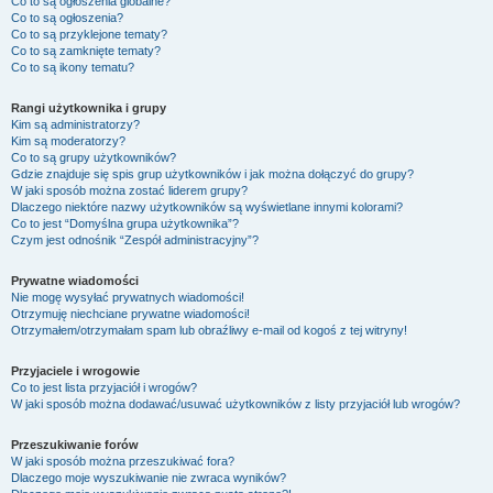
Co to są ogłoszenia globalne?
Co to są ogłoszenia?
Co to są przyklejone tematy?
Co to są zamknięte tematy?
Co to są ikony tematu?
Rangi użytkownika i grupy
Kim są administratorzy?
Kim są moderatorzy?
Co to są grupy użytkowników?
Gdzie znajduje się spis grup użytkowników i jak można dołączyć do grupy?
W jaki sposób można zostać liderem grupy?
Dlaczego niektóre nazwy użytkowników są wyświetlane innymi kolorami?
Co to jest “Domyślna grupa użytkownika”?
Czym jest odnośnik “Zespół administracyjny”?
Prywatne wiadomości
Nie mogę wysyłać prywatnych wiadomości!
Otrzymuję niechciane prywatne wiadomości!
Otrzymałem/otrzymałam spam lub obraźliwy e-mail od kogoś z tej witryny!
Przyjaciele i wrogowie
Co to jest lista przyjaciół i wrogów?
W jaki sposób można dodawać/usuwać użytkowników z listy przyjaciół lub wrogów?
Przeszukiwanie forów
W jaki sposób można przeszukiwać fora?
Dlaczego moje wyszukiwanie nie zwraca wyników?