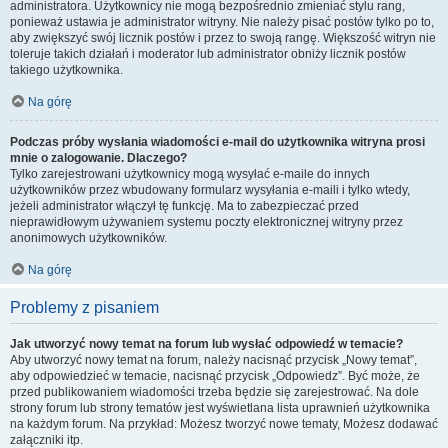
administratora. Użytkownicy nie mogą bezpośrednio zmieniać stylu rang,
ponieważ ustawia je administrator witryny. Nie należy pisać postów tylko po to,
aby zwiększyć swój licznik postów i przez to swoją rangę. Większość witryn nie
toleruje takich działań i moderator lub administrator obniży licznik postów
takiego użytkownika.
Na górę
Podczas próby wysłania wiadomości e-mail do użytkownika witryna prosi
mnie o zalogowanie. Dlaczego?
Tylko zarejestrowani użytkownicy mogą wysyłać e-maile do innych
użytkowników przez wbudowany formularz wysyłania e-maili i tylko wtedy,
jeżeli administrator włączył tę funkcję. Ma to zabezpieczać przed
nieprawidłowym używaniem systemu poczty elektronicznej witryny przez
anonimowych użytkowników.
Na górę
Problemy z pisaniem
Jak utworzyć nowy temat na forum lub wysłać odpowiedź w temacie?
Aby utworzyć nowy temat na forum, należy nacisnąć przycisk „Nowy temat”,
aby odpowiedzieć w temacie, nacisnąć przycisk „Odpowiedz”. Być może, że
przed publikowaniem wiadomości trzeba będzie się zarejestrować. Na dole
strony forum lub strony tematów jest wyświetlana lista uprawnień użytkownika
na każdym forum. Na przykład: Możesz tworzyć nowe tematy, Możesz dodawać
załączniki itp.