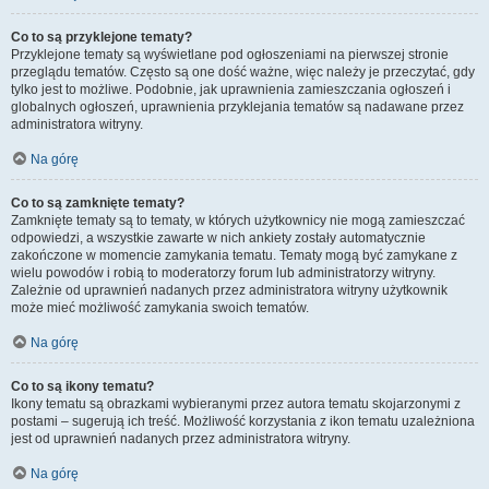
Co to są przyklejone tematy?
Przyklejone tematy są wyświetlane pod ogłoszeniami na pierwszej stronie
przeglądu tematów. Często są one dość ważne, więc należy je przeczytać, gdy
tylko jest to możliwe. Podobnie, jak uprawnienia zamieszczania ogłoszeń i
globalnych ogłoszeń, uprawnienia przyklejania tematów są nadawane przez
administratora witryny.
Na górę
Co to są zamknięte tematy?
Zamknięte tematy są to tematy, w których użytkownicy nie mogą zamieszczać
odpowiedzi, a wszystkie zawarte w nich ankiety zostały automatycznie
zakończone w momencie zamykania tematu. Tematy mogą być zamykane z
wielu powodów i robią to moderatorzy forum lub administratorzy witryny.
Zależnie od uprawnień nadanych przez administratora witryny użytkownik
może mieć możliwość zamykania swoich tematów.
Na górę
Co to są ikony tematu?
Ikony tematu są obrazkami wybieranymi przez autora tematu skojarzonymi z
postami – sugerują ich treść. Możliwość korzystania z ikon tematu uzależniona
jest od uprawnień nadanych przez administratora witryny.
Na górę