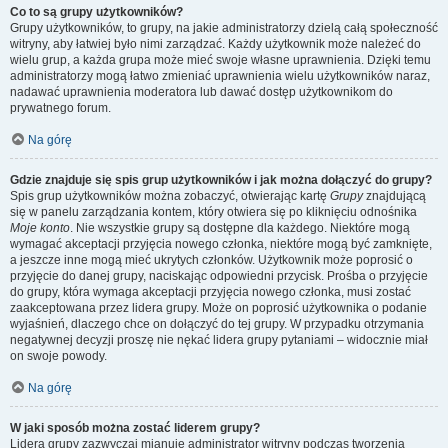
Co to są grupy użytkowników?
Grupy użytkowników, to grupy, na jakie administratorzy dzielą całą społeczność
witryny, aby łatwiej było nimi zarządzać. Każdy użytkownik może należeć do
wielu grup, a każda grupa może mieć swoje własne uprawnienia. Dzięki temu
administratorzy mogą łatwo zmieniać uprawnienia wielu użytkowników naraz,
nadawać uprawnienia moderatora lub dawać dostęp użytkownikom do
prywatnego forum.
Na górę
Gdzie znajduje się spis grup użytkowników i jak można dołączyć do grupy?
Spis grup użytkowników można zobaczyć, otwierając kartę
Grupy
znajdującą
się w panelu zarządzania kontem, który otwiera się po kliknięciu odnośnika
Moje konto
. Nie wszystkie grupy są dostępne dla każdego. Niektóre mogą
wymagać akceptacji przyjęcia nowego członka, niektóre mogą być zamknięte,
a jeszcze inne mogą mieć ukrytych członków. Użytkownik może poprosić o
przyjęcie do danej grupy, naciskając odpowiedni przycisk. Prośba o przyjęcie
do grupy, która wymaga akceptacji przyjęcia nowego członka, musi zostać
zaakceptowana przez lidera grupy. Może on poprosić użytkownika o podanie
wyjaśnień, dlaczego chce on dołączyć do tej grupy. W przypadku otrzymania
negatywnej decyzji proszę nie nękać lidera grupy pytaniami – widocznie miał
on swoje powody.
Na górę
W jaki sposób można zostać liderem grupy?
Lidera grupy zazwyczaj mianuje administrator witryny podczas tworzenia