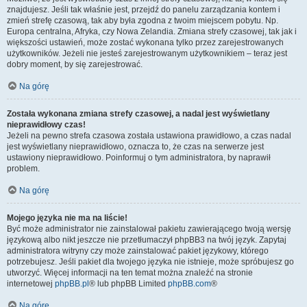
znajdujesz. Jeśli tak właśnie jest, przejdź do panelu zarządzania kontem i
zmień strefę czasową, tak aby była zgodna z twoim miejscem pobytu. Np.
Europa centralna, Afryka, czy Nowa Zelandia. Zmiana strefy czasowej, tak jak i
większości ustawień, może zostać wykonana tylko przez zarejestrowanych
użytkowników. Jeżeli nie jesteś zarejestrowanym użytkownikiem – teraz jest
dobry moment, by się zarejestrować.
Na górę
Została wykonana zmiana strefy czasowej, a nadal jest wyświetlany
nieprawidłowy czas!
Jeżeli na pewno strefa czasowa została ustawiona prawidłowo, a czas nadal
jest wyświetlany nieprawidłowo, oznacza to, że czas na serwerze jest
ustawiony nieprawidłowo. Poinformuj o tym administratora, by naprawił
problem.
Na górę
Mojego języka nie ma na liście!
Być może administrator nie zainstalował pakietu zawierającego twoją wersję
językową albo nikt jeszcze nie przetłumaczył phpBB3 na twój język. Zapytaj
administratora witryny czy może zainstalować pakiet językowy, którego
potrzebujesz. Jeśli pakiet dla twojego języka nie istnieje, może spróbujesz go
utworzyć. Więcej informacji na ten temat można znaleźć na stronie
internetowej
phpBB.pl
® lub phpBB Limited
phpBB.com
®
Na górę