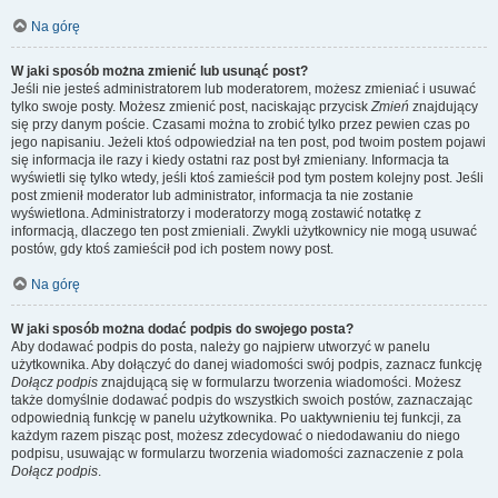
Na górę
W jaki sposób można zmienić lub usunąć post?
Jeśli nie jesteś administratorem lub moderatorem, możesz zmieniać i usuwać
tylko swoje posty. Możesz zmienić post, naciskając przycisk
Zmień
znajdujący
się przy danym poście. Czasami można to zrobić tylko przez pewien czas po
jego napisaniu. Jeżeli ktoś odpowiedział na ten post, pod twoim postem pojawi
się informacja ile razy i kiedy ostatni raz post był zmieniany. Informacja ta
wyświetli się tylko wtedy, jeśli ktoś zamieścił pod tym postem kolejny post. Jeśli
post zmienił moderator lub administrator, informacja ta nie zostanie
wyświetlona. Administratorzy i moderatorzy mogą zostawić notatkę z
informacją, dlaczego ten post zmieniali. Zwykli użytkownicy nie mogą usuwać
postów, gdy ktoś zamieścił pod ich postem nowy post.
Na górę
W jaki sposób można dodać podpis do swojego posta?
Aby dodawać podpis do posta, należy go najpierw utworzyć w panelu
użytkownika. Aby dołączyć do danej wiadomości swój podpis, zaznacz funkcję
Dołącz podpis
znajdującą się w formularzu tworzenia wiadomości. Możesz
także domyślnie dodawać podpis do wszystkich swoich postów, zaznaczając
odpowiednią funkcję w panelu użytkownika. Po uaktywnieniu tej funkcji, za
każdym razem pisząc post, możesz zdecydować o niedodawaniu do niego
podpisu, usuwając w formularzu tworzenia wiadomości zaznaczenie z pola
Dołącz podpis
.