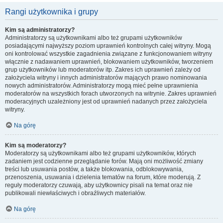
Rangi użytkownika i grupy
Kim są administratorzy?
Administratorzy są użytkownikami albo też grupami użytkowników
posiadającymi najwyższy poziom uprawnień kontrolnych całej witryny. Mogą
oni kontrolować wszystkie zagadnienia związane z funkcjonowaniem witryny
włącznie z nadawaniem uprawnień, blokowaniem użytkowników, tworzeniem
grup użytkowników lub moderatorów itp. Zakres ich uprawnień zależy od
założyciela witryny i innych administratorów mających prawo nominowania
nowych administratorów. Administratorzy mogą mieć pełne uprawnienia
moderatorów na wszystkich forach utworzonych na witrynie. Zakres uprawnień
moderacyjnych uzależniony jest od uprawnień nadanych przez założyciela
witryny.
Na górę
Kim są moderatorzy?
Moderatorzy są użytkownikami albo też grupami użytkowników, których
zadaniem jest codzienne przeglądanie forów. Mają oni możliwość zmiany
treści lub usuwania postów, a także blokowania, odblokowywania,
przenoszenia, usuwania i dzielenia tematów na forum, które moderują. Z
reguły moderatorzy czuwają, aby użytkownicy pisali na temat oraz nie
publikowali niewłaściwych i obraźliwych materiałów.
Na górę