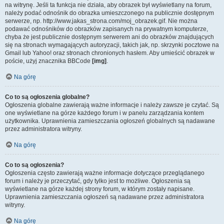
na witrynę. Jeśli ta funkcja nie działa, aby obrazek był wyświetlany na forum,
należy podać odnośnik do obrazka umieszczonego na publicznie dostępnym
serwerze, np. http://www.jakas_strona.com/moj_obrazek.gif. Nie można
podawać odnośników do obrazków zapisanych na prywatnym komputerze,
chyba że jest publicznie dostępnym serwerem ani do obrazków znajdujących
się na stronach wymagających autoryzacji, takich jak, np. skrzynki pocztowe na
Gmail lub Yahoo! oraz stronach chronionych hasłem. Aby umieścić obrazek w
poście, użyj znacznika BBCode
[img]
.
Na górę
Co to są ogłoszenia globalne?
Ogłoszenia globalne zawierają ważne informacje i należy zawsze je czytać. Są
one wyświetlane na górze każdego forum i w panelu zarządzania kontem
użytkownika. Uprawnienia zamieszczania ogłoszeń globalnych są nadawane
przez administratora witryny.
Na górę
Co to są ogłoszenia?
Ogłoszenia często zawierają ważne informacje dotyczące przeglądanego
forum i należy je przeczytać, gdy tylko jest to możliwe. Ogłoszenia są
wyświetlane na górze każdej strony forum, w którym zostały napisane.
Uprawnienia zamieszczania ogłoszeń są nadawane przez administratora
witryny.
Na górę