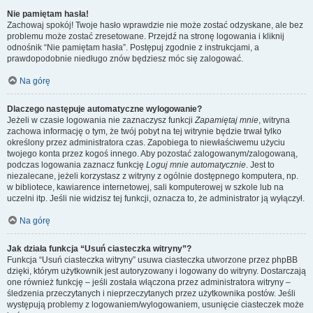
Nie pamiętam hasła!
Zachowaj spokój! Twoje hasło wprawdzie nie może zostać odzyskane, ale bez
problemu może zostać zresetowane. Przejdź na stronę logowania i kliknij
odnośnik “Nie pamiętam hasła”. Postępuj zgodnie z instrukcjami, a
prawdopodobnie niedługo znów będziesz móc się zalogować.
Na górę
Dlaczego następuje automatyczne wylogowanie?
Jeżeli w czasie logowania nie zaznaczysz funkcji
Zapamiętaj mnie
, witryna
zachowa informację o tym, że twój pobyt na tej witrynie będzie trwał tylko
określony przez administratora czas. Zapobiega to niewłaściwemu użyciu
twojego konta przez kogoś innego. Aby pozostać zalogowanym/zalogowaną,
podczas logowania zaznacz funkcję
Loguj mnie automatycznie
. Jest to
niezalecane, jeżeli korzystasz z witryny z ogólnie dostępnego komputera, np.
w bibliotece, kawiarence internetowej, sali komputerowej w szkole lub na
uczelni itp. Jeśli nie widzisz tej funkcji, oznacza to, że administrator ją wyłączył.
Na górę
Jak działa funkcja “Usuń ciasteczka witryny”?
Funkcja “Usuń ciasteczka witryny” usuwa ciasteczka utworzone przez phpBB
dzięki, którym użytkownik jest autoryzowany i logowany do witryny. Dostarczają
one również funkcję – jeśli została włączona przez administratora witryny –
śledzenia przeczytanych i nieprzeczytanych przez użytkownika postów. Jeśli
występują problemy z logowaniem/wylogowaniem, usunięcie ciasteczek może