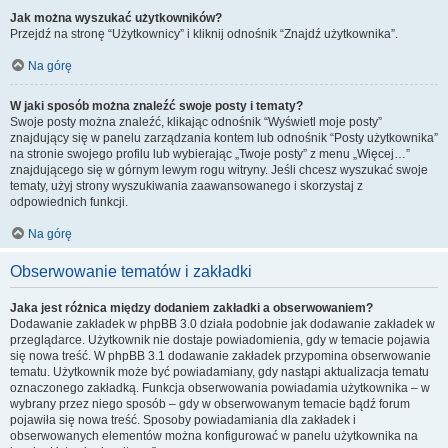
Jak można wyszukać użytkowników?
Przejdź na stronę “Użytkownicy” i kliknij odnośnik “Znajdź użytkownika”.
Na górę
W jaki sposób można znaleźć swoje posty i tematy?
Swoje posty można znaleźć, klikając odnośnik “Wyświetl moje posty”
znajdujący się w panelu zarządzania kontem lub odnośnik “Posty użytkownika”
na stronie swojego profilu lub wybierając „Twoje posty” z menu „Więcej…”
znajdującego się w górnym lewym rogu witryny. Jeśli chcesz wyszukać swoje
tematy, użyj strony wyszukiwania zaawansowanego i skorzystaj z
odpowiednich funkcji.
Na górę
Obserwowanie tematów i zakładki
Jaka jest różnica między dodaniem zakładki a obserwowaniem?
Dodawanie zakładek w phpBB 3.0 działa podobnie jak dodawanie zakładek w
przeglądarce. Użytkownik nie dostaje powiadomienia, gdy w temacie pojawia
się nowa treść. W phpBB 3.1 dodawanie zakładek przypomina obserwowanie
tematu. Użytkownik może być powiadamiany, gdy nastąpi aktualizacja tematu
oznaczonego zakładką. Funkcja obserwowania powiadamia użytkownika – w
wybrany przez niego sposób – gdy w obserwowanym temacie bądź forum
pojawiła się nowa treść. Sposoby powiadamiania dla zakładek i
obserwowanych elementów można konfigurować w panelu użytkownika na