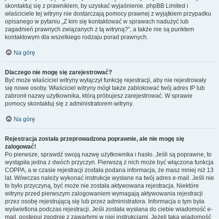
skontaktuj się z prawnikiem, by uzyskać wyjaśnienie. phpBB Limited i
właściciele tej witryny nie dostarczają pomocy prawnej z wyjątkiem przypadku
opisanego w pytaniu „Z kim się kontaktować w sprawach nadużyć lub
zagadnień prawnych związanych z tą witryną?”, a także nie są punktem
kontaktowym dla wszelkiego rodzaju porad prawnych.
Na górę
Dlaczego nie mogę się zarejestrować?
Być może właściciel witryny wyłączył funkcję rejestracji, aby nie rejestrowały
się nowe osoby. Właściciel witryny mógł także zablokować twój adres IP lub
zabronił nazwy użytkownika, którą próbujesz zarejestrować. W sprawie
pomocy skontaktuj się z administratorem witryny.
Na górę
Rejestracja została przeprowadzona poprawnie, ale nie mogę się
zalogować!
Po pierwsze, sprawdź swoją nazwę użytkownika i hasło. Jeśli są poprawne, to
wystąpiła jedna z dwóch przyczyn. Pierwszą z nich może być włączona funkcja
COPPA, a w czasie rejestracji została podana informacja, że masz mniej niż 13
lat. Wówczas należy wykonać instrukcje wysłane na twój adres e-mail. Jeśli nie
to było przyczyną, być może nie została aktywowana rejestracja. Niektóre
witryny przed pierwszym zalogowaniem wymagają aktywowania rejestracji
przez osobę rejestrującą się lub przez administratora. Informacja o tym była
wyświetlona podczas rejestracji. Jeśli została wysłana do ciebie wiadomość e-
mail, postępuj zgodnie z zawartymi w niej instrukcjami. Jeżeli taka wiadomość