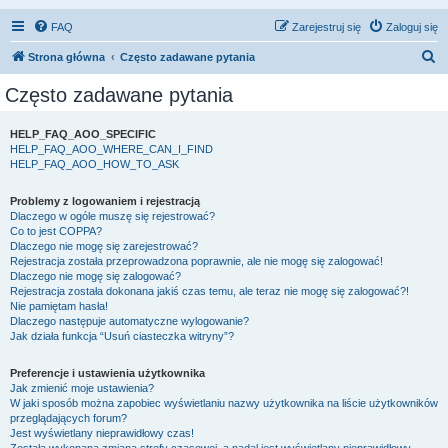
FAQ
Zarejestruj się
Zaloguj się
S
Strona główna
Często zadawane pytania
z
Często zadawane pytania
u
k
HELP_FAQ_AOO_SPECIFIC
HELP_FAQ_AOO_WHERE_CAN_I_FIND
a
HELP_FAQ_AOO_HOW_TO_ASK
j
Problemy z logowaniem i rejestracją
Dlaczego w ogóle muszę się rejestrować?
Co to jest COPPA?
Dlaczego nie mogę się zarejestrować?
Rejestracja została przeprowadzona poprawnie, ale nie mogę się zalogować!
Dlaczego nie mogę się zalogować?
Rejestracja została dokonana jakiś czas temu, ale teraz nie mogę się zalogować?!
Nie pamiętam hasła!
Dlaczego następuje automatyczne wylogowanie?
Jak działa funkcja “Usuń ciasteczka witryny”?
Preferencje i ustawienia użytkownika
Jak zmienić moje ustawienia?
W jaki sposób można zapobiec wyświetlaniu nazwy użytkownika na liście użytkowników
przeglądających forum?
Jest wyświetlany nieprawidłowy czas!