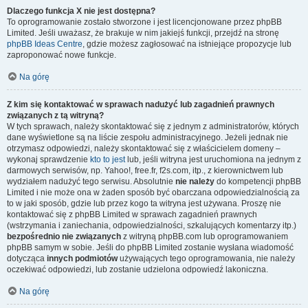
Dlaczego funkcja X nie jest dostępna?
To oprogramowanie zostało stworzone i jest licencjonowane przez phpBB
Limited. Jeśli uważasz, że brakuje w nim jakiejś funkcji, przejdź na stronę
phpBB Ideas Centre
, gdzie możesz zagłosować na istniejące propozycje lub
zaproponować nowe funkcje.
Na górę
Z kim się kontaktować w sprawach nadużyć lub zagadnień prawnych
związanych z tą witryną?
W tych sprawach, należy skontaktować się z jednym z administratorów, których
dane wyświetlone są na liście zespołu administracyjnego. Jeżeli jednak nie
otrzymasz odpowiedzi, należy skontaktować się z właścicielem domeny –
wykonaj sprawdzenie
kto to jest
lub, jeśli witryna jest uruchomiona na jednym z
darmowych serwisów, np. Yahoo!, free.fr, f2s.com, itp., z kierownictwem lub
wydziałem nadużyć tego serwisu. Absolutnie
nie należy
do kompetencji phpBB
Limited i nie może ona w żaden sposób być obarczana odpowiedzialnością za
to w jaki sposób, gdzie lub przez kogo ta witryna jest używana. Proszę nie
kontaktować się z phpBB Limited w sprawach zagadnień prawnych
(wstrzymania i zaniechania, odpowiedzialności, szkalujących komentarzy itp.)
bezpośrednio nie związanych
z witryną phpBB.com lub oprogramowaniem
phpBB samym w sobie. Jeśli do phpBB Limited zostanie wysłana wiadomość
dotycząca
innych podmiotów
używających tego oprogramowania, nie należy
oczekiwać odpowiedzi, lub zostanie udzielona odpowiedź lakoniczna.
Na górę