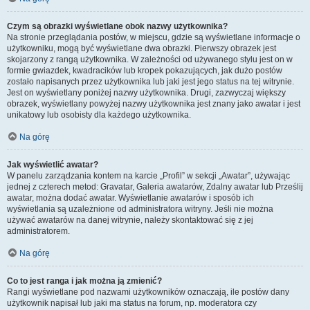
Czym są obrazki wyświetlane obok nazwy użytkownika?
Na stronie przeglądania postów, w miejscu, gdzie są wyświetlane informacje o
użytkowniku, mogą być wyświetlane dwa obrazki. Pierwszy obrazek jest
skojarzony z rangą użytkownika. W zależności od używanego stylu jest on w
formie gwiazdek, kwadracików lub kropek pokazujących, jak dużo postów
zostało napisanych przez użytkownika lub jaki jest jego status na tej witrynie.
Jest on wyświetlany poniżej nazwy użytkownika. Drugi, zazwyczaj większy
obrazek, wyświetlany powyżej nazwy użytkownika jest znany jako awatar i jest
unikatowy lub osobisty dla każdego użytkownika.
Na górę
Jak wyświetlić awatar?
W panelu zarządzania kontem na karcie „Profil” w sekcji „Awatar”, używając
jednej z czterech metod: Gravatar, Galeria awatarów, Zdalny awatar lub Prześlij
awatar, można dodać awatar. Wyświetlanie awatarów i sposób ich
wyświetlania są uzależnione od administratora witryny. Jeśli nie można
używać awatarów na danej witrynie, należy skontaktować się z jej
administratorem.
Na górę
Co to jest ranga i jak można ją zmienić?
Rangi wyświetlane pod nazwami użytkowników oznaczają, ile postów dany
użytkownik napisał lub jaki ma status na forum, np. moderatora czy