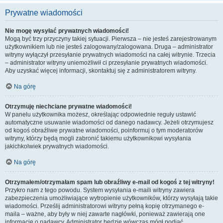
Prywatne wiadomości
Nie mogę wysyłać prywatnych wiadomości!
Mogą być trzy przyczyny takiej sytuacji. Pierwsza – nie jesteś zarejestrowanym
użytkownikiem lub nie jesteś zalogowany/zalogowana. Druga – administrator
witryny wyłączył przesyłanie prywatnych wiadomości na całej witrynie. Trzecia
– administrator witryny uniemożliwił ci przesyłanie prywatnych wiadomości.
Aby uzyskać więcej informacji, skontaktuj się z administratorem witryny.
Na górę
Otrzymuję niechciane prywatne wiadomości!
W panelu użytkownika możesz, określając odpowiednie reguły ustawić
automatyczne usuwanie wiadomości od danego nadawcy. Jeżeli otrzymujesz
od kogoś obraźliwe prywatne wiadomości, poinformuj o tym moderatorów
witryny, którzy będą mogli zabronić takiemu użytkownikowi wysyłania
jakichkolwiek prywatnych wiadomości.
Na górę
Otrzymałem/otrzymałam spam lub obraźliwy e-mail od kogoś z tej witryny!
Przykro nam z tego powodu. System wysyłania e-maili witryny zawiera
zabezpieczenia umożliwiające wytropienie użytkowników, którzy wysyłają takie
wiadomości. Prześlij administratorowi witryny pełną kopię otrzymanego e-
maila – ważne, aby były w niej zawarte nagłówki, ponieważ zawierają one
informacje o nadawcy. Administrator będzie wówczas mógł podjąć