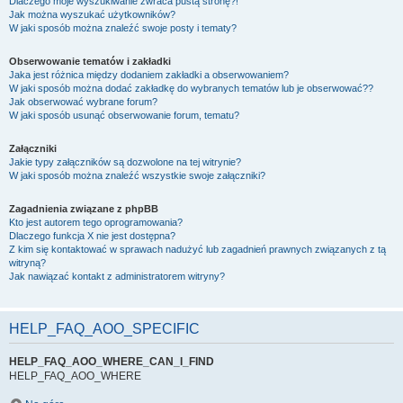
Dlaczego moje wyszukiwanie zwraca pustą stronę?!
Jak można wyszukać użytkowników?
W jaki sposób można znaleźć swoje posty i tematy?
Obserwowanie tematów i zakładki
Jaka jest różnica między dodaniem zakładki a obserwowaniem?
W jaki sposób można dodać zakładkę do wybranych tematów lub je obserwować??
Jak obserwować wybrane forum?
W jaki sposób usunąć obserwowanie forum, tematu?
Załączniki
Jakie typy załączników są dozwolone na tej witrynie?
W jaki sposób można znaleźć wszystkie swoje załączniki?
Zagadnienia związane z phpBB
Kto jest autorem tego oprogramowania?
Dlaczego funkcja X nie jest dostępna?
Z kim się kontaktować w sprawach nadużyć lub zagadnień prawnych związanych z tą
witryną?
Jak nawiązać kontakt z administratorem witryny?
HELP_FAQ_AOO_SPECIFIC
HELP_FAQ_AOO_WHERE_CAN_I_FIND
HELP_FAQ_AOO_WHERE