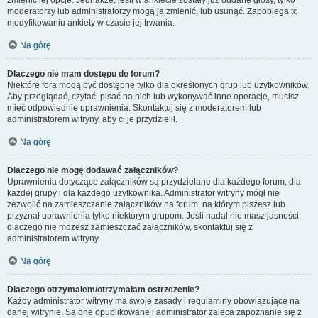
zmienić jej opcje. Jednakże, jeśli w ankiecie zostały już oddane głosy, tylko
moderatorzy lub administratorzy mogą ją zmienić, lub usunąć. Zapobiega to
modyfikowaniu ankiety w czasie jej trwania.
Na górę
Dlaczego nie mam dostępu do forum?
Niektóre fora mogą być dostępne tylko dla określonych grup lub użytkowników.
Aby przeglądać, czytać, pisać na nich lub wykonywać inne operacje, musisz
mieć odpowiednie uprawnienia. Skontaktuj się z moderatorem lub
administratorem witryny, aby ci je przydzielił.
Na górę
Dlaczego nie mogę dodawać załączników?
Uprawnienia dotyczące załączników są przydzielane dla każdego forum, dla
każdej grupy i dla każdego użytkownika. Administrator witryny mógł nie
zezwolić na zamieszczanie załączników na forum, na którym piszesz lub
przyznał uprawnienia tylko niektórym grupom. Jeśli nadal nie masz jasności,
dlaczego nie możesz zamieszczać załączników, skontaktuj się z
administratorem witryny.
Na górę
Dlaczego otrzymałem/otrzymałam ostrzeżenie?
Każdy administrator witryny ma swoje zasady i regulaminy obowiązujące na
danej witrynie. Są one opublikowane i administrator zaleca zapoznanie się z