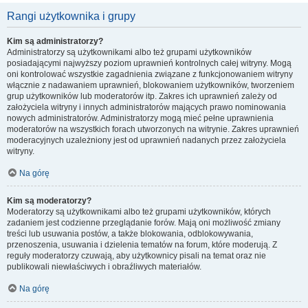
Rangi użytkownika i grupy
Kim są administratorzy?
Administratorzy są użytkownikami albo też grupami użytkowników
posiadającymi najwyższy poziom uprawnień kontrolnych całej witryny. Mogą
oni kontrolować wszystkie zagadnienia związane z funkcjonowaniem witryny
włącznie z nadawaniem uprawnień, blokowaniem użytkowników, tworzeniem
grup użytkowników lub moderatorów itp. Zakres ich uprawnień zależy od
założyciela witryny i innych administratorów mających prawo nominowania
nowych administratorów. Administratorzy mogą mieć pełne uprawnienia
moderatorów na wszystkich forach utworzonych na witrynie. Zakres uprawnień
moderacyjnych uzależniony jest od uprawnień nadanych przez założyciela
witryny.
Na górę
Kim są moderatorzy?
Moderatorzy są użytkownikami albo też grupami użytkowników, których
zadaniem jest codzienne przeglądanie forów. Mają oni możliwość zmiany
treści lub usuwania postów, a także blokowania, odblokowywania,
przenoszenia, usuwania i dzielenia tematów na forum, które moderują. Z
reguły moderatorzy czuwają, aby użytkownicy pisali na temat oraz nie
publikowali niewłaściwych i obraźliwych materiałów.
Na górę