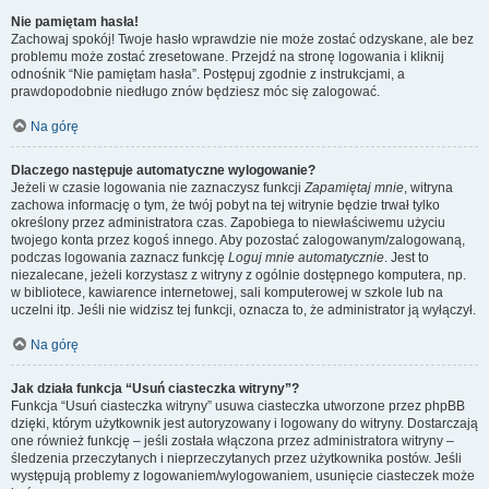
Nie pamiętam hasła!
Zachowaj spokój! Twoje hasło wprawdzie nie może zostać odzyskane, ale bez
problemu może zostać zresetowane. Przejdź na stronę logowania i kliknij
odnośnik “Nie pamiętam hasła”. Postępuj zgodnie z instrukcjami, a
prawdopodobnie niedługo znów będziesz móc się zalogować.
Na górę
Dlaczego następuje automatyczne wylogowanie?
Jeżeli w czasie logowania nie zaznaczysz funkcji
Zapamiętaj mnie
, witryna
zachowa informację o tym, że twój pobyt na tej witrynie będzie trwał tylko
określony przez administratora czas. Zapobiega to niewłaściwemu użyciu
twojego konta przez kogoś innego. Aby pozostać zalogowanym/zalogowaną,
podczas logowania zaznacz funkcję
Loguj mnie automatycznie
. Jest to
niezalecane, jeżeli korzystasz z witryny z ogólnie dostępnego komputera, np.
w bibliotece, kawiarence internetowej, sali komputerowej w szkole lub na
uczelni itp. Jeśli nie widzisz tej funkcji, oznacza to, że administrator ją wyłączył.
Na górę
Jak działa funkcja “Usuń ciasteczka witryny”?
Funkcja “Usuń ciasteczka witryny” usuwa ciasteczka utworzone przez phpBB
dzięki, którym użytkownik jest autoryzowany i logowany do witryny. Dostarczają
one również funkcję – jeśli została włączona przez administratora witryny –
śledzenia przeczytanych i nieprzeczytanych przez użytkownika postów. Jeśli
występują problemy z logowaniem/wylogowaniem, usunięcie ciasteczek może