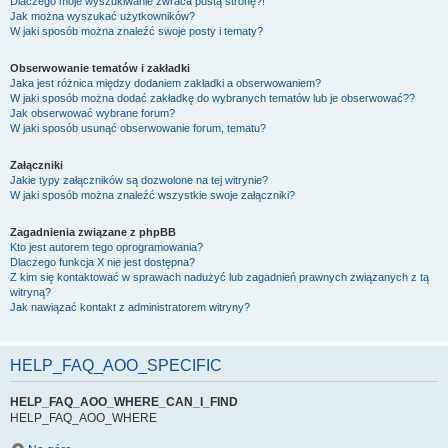
Dlaczego moje wyszukiwanie zwraca pustą stronę?!
Jak można wyszukać użytkowników?
W jaki sposób można znaleźć swoje posty i tematy?
Obserwowanie tematów i zakładki
Jaka jest różnica między dodaniem zakładki a obserwowaniem?
W jaki sposób można dodać zakładkę do wybranych tematów lub je obserwować??
Jak obserwować wybrane forum?
W jaki sposób usunąć obserwowanie forum, tematu?
Załączniki
Jakie typy załączników są dozwolone na tej witrynie?
W jaki sposób można znaleźć wszystkie swoje załączniki?
Zagadnienia związane z phpBB
Kto jest autorem tego oprogramowania?
Dlaczego funkcja X nie jest dostępna?
Z kim się kontaktować w sprawach nadużyć lub zagadnień prawnych związanych z tą
witryną?
Jak nawiązać kontakt z administratorem witryny?
HELP_FAQ_AOO_SPECIFIC
HELP_FAQ_AOO_WHERE_CAN_I_FIND
HELP_FAQ_AOO_WHERE