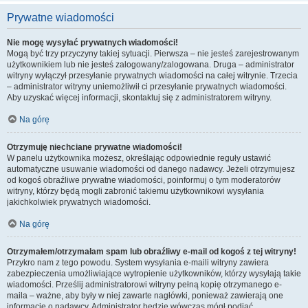
Prywatne wiadomości
Nie mogę wysyłać prywatnych wiadomości!
Mogą być trzy przyczyny takiej sytuacji. Pierwsza – nie jesteś zarejestrowanym
użytkownikiem lub nie jesteś zalogowany/zalogowana. Druga – administrator
witryny wyłączył przesyłanie prywatnych wiadomości na całej witrynie. Trzecia
– administrator witryny uniemożliwił ci przesyłanie prywatnych wiadomości.
Aby uzyskać więcej informacji, skontaktuj się z administratorem witryny.
Na górę
Otrzymuję niechciane prywatne wiadomości!
W panelu użytkownika możesz, określając odpowiednie reguły ustawić
automatyczne usuwanie wiadomości od danego nadawcy. Jeżeli otrzymujesz
od kogoś obraźliwe prywatne wiadomości, poinformuj o tym moderatorów
witryny, którzy będą mogli zabronić takiemu użytkownikowi wysyłania
jakichkolwiek prywatnych wiadomości.
Na górę
Otrzymałem/otrzymałam spam lub obraźliwy e-mail od kogoś z tej witryny!
Przykro nam z tego powodu. System wysyłania e-maili witryny zawiera
zabezpieczenia umożliwiające wytropienie użytkowników, którzy wysyłają takie
wiadomości. Prześlij administratorowi witryny pełną kopię otrzymanego e-
maila – ważne, aby były w niej zawarte nagłówki, ponieważ zawierają one
informacje o nadawcy. Administrator będzie wówczas mógł podjąć