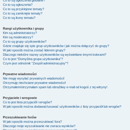
Co to są ogłoszenia globalne?
Co to są ogłoszenia?
Co to są przyklejone tematy?
Co to są zamknięte tematy?
Co to są ikony tematu?
Rangi użytkownika i grupy
Kim są administratorzy?
Kim są moderatorzy?
Co to są grupy użytkowników?
Gdzie znajduje się spis grup użytkowników i jak można dołączyć do grupy?
W jaki sposób można zostać liderem grupy?
Dlaczego niektóre nazwy użytkowników są wyświetlane innymi kolorami?
Co to jest “Domyślna grupa użytkownika”?
Czym jest odnośnik “Zespół administracyjny”?
Prywatne wiadomości
Nie mogę wysyłać prywatnych wiadomości!
Otrzymuję niechciane prywatne wiadomości!
Otrzymałem/otrzymałam spam lub obraźliwy e-mail od kogoś z tej witryny!
Przyjaciele i wrogowie
Co to jest lista przyjaciół i wrogów?
W jaki sposób można dodawać/usuwać użytkowników z listy przyjaciół lub wrogów?
Przeszukiwanie forów
W jaki sposób można przeszukiwać fora?
Dlaczego moje wyszukiwanie nie zwraca wyników?