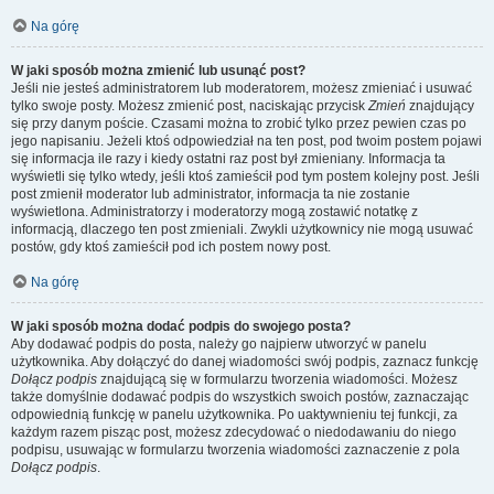
Na górę
W jaki sposób można zmienić lub usunąć post?
Jeśli nie jesteś administratorem lub moderatorem, możesz zmieniać i usuwać
tylko swoje posty. Możesz zmienić post, naciskając przycisk
Zmień
znajdujący
się przy danym poście. Czasami można to zrobić tylko przez pewien czas po
jego napisaniu. Jeżeli ktoś odpowiedział na ten post, pod twoim postem pojawi
się informacja ile razy i kiedy ostatni raz post był zmieniany. Informacja ta
wyświetli się tylko wtedy, jeśli ktoś zamieścił pod tym postem kolejny post. Jeśli
post zmienił moderator lub administrator, informacja ta nie zostanie
wyświetlona. Administratorzy i moderatorzy mogą zostawić notatkę z
informacją, dlaczego ten post zmieniali. Zwykli użytkownicy nie mogą usuwać
postów, gdy ktoś zamieścił pod ich postem nowy post.
Na górę
W jaki sposób można dodać podpis do swojego posta?
Aby dodawać podpis do posta, należy go najpierw utworzyć w panelu
użytkownika. Aby dołączyć do danej wiadomości swój podpis, zaznacz funkcję
Dołącz podpis
znajdującą się w formularzu tworzenia wiadomości. Możesz
także domyślnie dodawać podpis do wszystkich swoich postów, zaznaczając
odpowiednią funkcję w panelu użytkownika. Po uaktywnieniu tej funkcji, za
każdym razem pisząc post, możesz zdecydować o niedodawaniu do niego
podpisu, usuwając w formularzu tworzenia wiadomości zaznaczenie z pola
Dołącz podpis
.