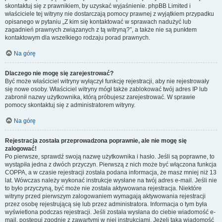
skontaktuj się z prawnikiem, by uzyskać wyjaśnienie. phpBB Limited i
właściciele tej witryny nie dostarczają pomocy prawnej z wyjątkiem przypadku
opisanego w pytaniu „Z kim się kontaktować w sprawach nadużyć lub
zagadnień prawnych związanych z tą witryną?”, a także nie są punktem
kontaktowym dla wszelkiego rodzaju porad prawnych.
Na górę
Dlaczego nie mogę się zarejestrować?
Być może właściciel witryny wyłączył funkcję rejestracji, aby nie rejestrowały
się nowe osoby. Właściciel witryny mógł także zablokować twój adres IP lub
zabronił nazwy użytkownika, którą próbujesz zarejestrować. W sprawie
pomocy skontaktuj się z administratorem witryny.
Na górę
Rejestracja została przeprowadzona poprawnie, ale nie mogę się
zalogować!
Po pierwsze, sprawdź swoją nazwę użytkownika i hasło. Jeśli są poprawne, to
wystąpiła jedna z dwóch przyczyn. Pierwszą z nich może być włączona funkcja
COPPA, a w czasie rejestracji została podana informacja, że masz mniej niż 13
lat. Wówczas należy wykonać instrukcje wysłane na twój adres e-mail. Jeśli nie
to było przyczyną, być może nie została aktywowana rejestracja. Niektóre
witryny przed pierwszym zalogowaniem wymagają aktywowania rejestracji
przez osobę rejestrującą się lub przez administratora. Informacja o tym była
wyświetlona podczas rejestracji. Jeśli została wysłana do ciebie wiadomość e-
mail, postępuj zgodnie z zawartymi w niej instrukcjami. Jeżeli taka wiadomość