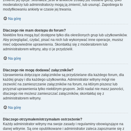
zmienić jej opcje. Jednakże, jeśli w ankiecie zostały już oddane głosy, tylko
moderatorzy lub administratorzy mogą ją zmienić, lub usunąć. Zapobiega to
modyfikowaniu ankiety w czasie jej trwania.
Na górę
Dlaczego nie mam dostępu do forum?
Niektóre fora mogą być dostępne tylko dla określonych grup lub użytkowników.
Aby przeglądać, czytać, pisać na nich lub wykonywać inne operacje, musisz
mieć odpowiednie uprawnienia. Skontaktuj się z moderatorem lub
administratorem witryny, aby ci je przydzielił.
Na górę
Dlaczego nie mogę dodawać załączników?
Uprawnienia dotyczące załączników są przydzielane dla każdego forum, dla
każdej grupy i dla każdego użytkownika. Administrator witryny mógł nie
zezwolić na zamieszczanie załączników na forum, na którym piszesz lub
przyznał uprawnienia tylko niektórym grupom. Jeśli nadal nie masz jasności,
dlaczego nie możesz zamieszczać załączników, skontaktuj się z
administratorem witryny.
Na górę
Dlaczego otrzymałem/otrzymałam ostrzeżenie?
Każdy administrator witryny ma swoje zasady i regulaminy obowiązujące na
danej witrynie. Są one opublikowane i administrator zaleca zapoznanie się z