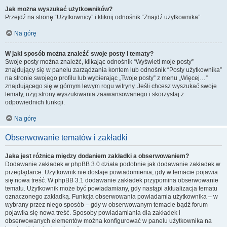
Jak można wyszukać użytkowników?
Przejdź na stronę “Użytkownicy” i kliknij odnośnik “Znajdź użytkownika”.
Na górę
W jaki sposób można znaleźć swoje posty i tematy?
Swoje posty można znaleźć, klikając odnośnik “Wyświetl moje posty”
znajdujący się w panelu zarządzania kontem lub odnośnik “Posty użytkownika”
na stronie swojego profilu lub wybierając „Twoje posty” z menu „Więcej…”
znajdującego się w górnym lewym rogu witryny. Jeśli chcesz wyszukać swoje
tematy, użyj strony wyszukiwania zaawansowanego i skorzystaj z
odpowiednich funkcji.
Na górę
Obserwowanie tematów i zakładki
Jaka jest różnica między dodaniem zakładki a obserwowaniem?
Dodawanie zakładek w phpBB 3.0 działa podobnie jak dodawanie zakładek w
przeglądarce. Użytkownik nie dostaje powiadomienia, gdy w temacie pojawia
się nowa treść. W phpBB 3.1 dodawanie zakładek przypomina obserwowanie
tematu. Użytkownik może być powiadamiany, gdy nastąpi aktualizacja tematu
oznaczonego zakładką. Funkcja obserwowania powiadamia użytkownika – w
wybrany przez niego sposób – gdy w obserwowanym temacie bądź forum
pojawiła się nowa treść. Sposoby powiadamiania dla zakładek i
obserwowanych elementów można konfigurować w panelu użytkownika na