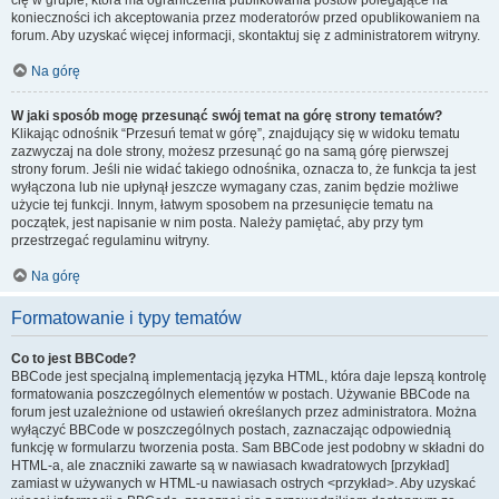
cię w grupie, która ma ograniczenia publikowania postów polegające na
konieczności ich akceptowania przez moderatorów przed opublikowaniem na
forum. Aby uzyskać więcej informacji, skontaktuj się z administratorem witryny.
Na górę
W jaki sposób mogę przesunąć swój temat na górę strony tematów?
Klikając odnośnik “Przesuń temat w górę”, znajdujący się w widoku tematu
zazwyczaj na dole strony, możesz przesunąć go na samą górę pierwszej
strony forum. Jeśli nie widać takiego odnośnika, oznacza to, że funkcja ta jest
wyłączona lub nie upłynął jeszcze wymagany czas, zanim będzie możliwe
użycie tej funkcji. Innym, łatwym sposobem na przesunięcie tematu na
początek, jest napisanie w nim posta. Należy pamiętać, aby przy tym
przestrzegać regulaminu witryny.
Na górę
Formatowanie i typy tematów
Co to jest BBCode?
BBCode jest specjalną implementacją języka HTML, która daje lepszą kontrolę
formatowania poszczególnych elementów w postach. Używanie BBCode na
forum jest uzależnione od ustawień określanych przez administratora. Można
wyłączyć BBCode w poszczególnych postach, zaznaczając odpowiednią
funkcję w formularzu tworzenia posta. Sam BBCode jest podobny w składni do
HTML-a, ale znaczniki zawarte są w nawiasach kwadratowych [przykład]
zamiast w używanych w HTML-u nawiasach ostrych <przykład>. Aby uzyskać