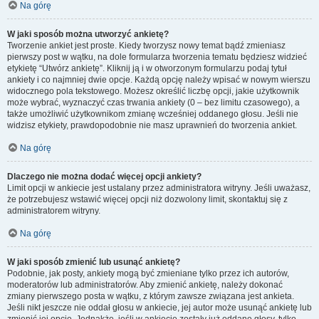
Na górę
W jaki sposób można utworzyć ankietę?
Tworzenie ankiet jest proste. Kiedy tworzysz nowy temat bądź zmieniasz
pierwszy post w wątku, na dole formularza tworzenia tematu będziesz widzieć
etykietę “Utwórz ankietę”. Kliknij ją i w otworzonym formularzu podaj tytuł
ankiety i co najmniej dwie opcje. Każdą opcję należy wpisać w nowym wierszu
widocznego pola tekstowego. Możesz określić liczbę opcji, jakie użytkownik
może wybrać, wyznaczyć czas trwania ankiety (0 – bez limitu czasowego), a
także umożliwić użytkownikom zmianę wcześniej oddanego głosu. Jeśli nie
widzisz etykiety, prawdopodobnie nie masz uprawnień do tworzenia ankiet.
Na górę
Dlaczego nie można dodać więcej opcji ankiety?
Limit opcji w ankiecie jest ustalany przez administratora witryny. Jeśli uważasz,
że potrzebujesz wstawić więcej opcji niż dozwolony limit, skontaktuj się z
administratorem witryny.
Na górę
W jaki sposób zmienić lub usunąć ankietę?
Podobnie, jak posty, ankiety mogą być zmieniane tylko przez ich autorów,
moderatorów lub administratorów. Aby zmienić ankietę, należy dokonać
zmiany pierwszego posta w wątku, z którym zawsze związana jest ankieta.
Jeśli nikt jeszcze nie oddał głosu w ankiecie, jej autor może usunąć ankietę lub