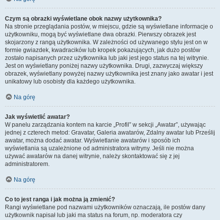
Czym są obrazki wyświetlane obok nazwy użytkownika?
Na stronie przeglądania postów, w miejscu, gdzie są wyświetlane informacje o
użytkowniku, mogą być wyświetlane dwa obrazki. Pierwszy obrazek jest
skojarzony z rangą użytkownika. W zależności od używanego stylu jest on w
formie gwiazdek, kwadracików lub kropek pokazujących, jak dużo postów
zostało napisanych przez użytkownika lub jaki jest jego status na tej witrynie.
Jest on wyświetlany poniżej nazwy użytkownika. Drugi, zazwyczaj większy
obrazek, wyświetlany powyżej nazwy użytkownika jest znany jako awatar i jest
unikatowy lub osobisty dla każdego użytkownika.
Na górę
Jak wyświetlić awatar?
W panelu zarządzania kontem na karcie „Profil” w sekcji „Awatar”, używając
jednej z czterech metod: Gravatar, Galeria awatarów, Zdalny awatar lub Prześlij
awatar, można dodać awatar. Wyświetlanie awatarów i sposób ich
wyświetlania są uzależnione od administratora witryny. Jeśli nie można
używać awatarów na danej witrynie, należy skontaktować się z jej
administratorem.
Na górę
Co to jest ranga i jak można ją zmienić?
Rangi wyświetlane pod nazwami użytkowników oznaczają, ile postów dany
użytkownik napisał lub jaki ma status na forum, np. moderatora czy