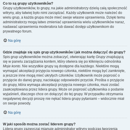
Co to są grupy użytkowników?
Grupy użytkowników, to grupy, na jakie administratorzy dzielą całą społeczność
witryny, aby łatwiej było nimi zarządzać. Każdy użytkownik może należeć do
wielu grup, a każda grupa może mieć swoje własne uprawnienia. Dzięki temu
administratorzy mogą łatwo zmieniać uprawnienia wielu użytkowników naraz,
nadawać uprawnienia moderatora lub dawać dostęp użytkownikom do
prywatnego forum.
Na górę
Gdzie znajduje się spis grup użytkowników i jak można dołączyć do grupy?
Spis grup użytkowników można zobaczyć, otwierając kartę
Grupy
znajdującą
się w panelu zarządzania kontem, który otwiera się po kliknięciu odnośnika
Moje konto
. Nie wszystkie grupy są dostępne dla każdego. Niektóre mogą
wymagać akceptacji przyjęcia nowego członka, niektóre mogą być zamknięte,
a jeszcze inne mogą mieć ukrytych członków. Użytkownik może poprosić o
przyjęcie do danej grupy, naciskając odpowiedni przycisk. Prośba o przyjęcie
do grupy, która wymaga akceptacji przyjęcia nowego członka, musi zostać
zaakceptowana przez lidera grupy. Może on poprosić użytkownika o podanie
wyjaśnień, dlaczego chce on dołączyć do tej grupy. W przypadku otrzymania
negatywnej decyzji proszę nie nękać lidera grupy pytaniami – widocznie miał
on swoje powody.
Na górę
W jaki sposób można zostać liderem grupy?
Lidera grupy zazwyczaj mianuje administrator witryny podczas tworzenia