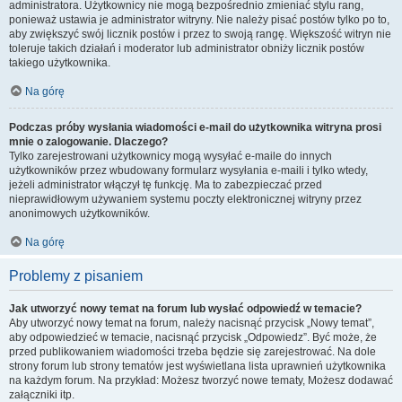
administratora. Użytkownicy nie mogą bezpośrednio zmieniać stylu rang,
ponieważ ustawia je administrator witryny. Nie należy pisać postów tylko po to,
aby zwiększyć swój licznik postów i przez to swoją rangę. Większość witryn nie
toleruje takich działań i moderator lub administrator obniży licznik postów
takiego użytkownika.
Na górę
Podczas próby wysłania wiadomości e-mail do użytkownika witryna prosi
mnie o zalogowanie. Dlaczego?
Tylko zarejestrowani użytkownicy mogą wysyłać e-maile do innych
użytkowników przez wbudowany formularz wysyłania e-maili i tylko wtedy,
jeżeli administrator włączył tę funkcję. Ma to zabezpieczać przed
nieprawidłowym używaniem systemu poczty elektronicznej witryny przez
anonimowych użytkowników.
Na górę
Problemy z pisaniem
Jak utworzyć nowy temat na forum lub wysłać odpowiedź w temacie?
Aby utworzyć nowy temat na forum, należy nacisnąć przycisk „Nowy temat”,
aby odpowiedzieć w temacie, nacisnąć przycisk „Odpowiedz”. Być może, że
przed publikowaniem wiadomości trzeba będzie się zarejestrować. Na dole
strony forum lub strony tematów jest wyświetlana lista uprawnień użytkownika
na każdym forum. Na przykład: Możesz tworzyć nowe tematy, Możesz dodawać
załączniki itp.