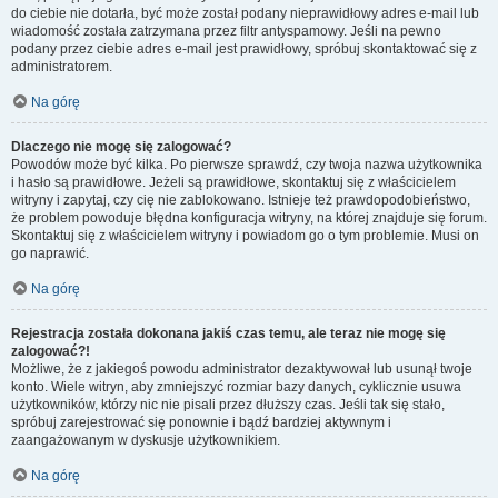
do ciebie nie dotarła, być może został podany nieprawidłowy adres e-mail lub
wiadomość została zatrzymana przez filtr antyspamowy. Jeśli na pewno
podany przez ciebie adres e-mail jest prawidłowy, spróbuj skontaktować się z
administratorem.
Na górę
Dlaczego nie mogę się zalogować?
Powodów może być kilka. Po pierwsze sprawdź, czy twoja nazwa użytkownika
i hasło są prawidłowe. Jeżeli są prawidłowe, skontaktuj się z właścicielem
witryny i zapytaj, czy cię nie zablokowano. Istnieje też prawdopodobieństwo,
że problem powoduje błędna konfiguracja witryny, na której znajduje się forum.
Skontaktuj się z właścicielem witryny i powiadom go o tym problemie. Musi on
go naprawić.
Na górę
Rejestracja została dokonana jakiś czas temu, ale teraz nie mogę się
zalogować?!
Możliwe, że z jakiegoś powodu administrator dezaktywował lub usunął twoje
konto. Wiele witryn, aby zmniejszyć rozmiar bazy danych, cyklicznie usuwa
użytkowników, którzy nic nie pisali przez dłuższy czas. Jeśli tak się stało,
spróbuj zarejestrować się ponownie i bądź bardziej aktywnym i
zaangażowanym w dyskusje użytkownikiem.
Na górę