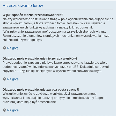
Przeszukiwanie forów
W jaki sposób można przeszukiwać fora?
Należy wprowadzić poszukiwaną frazę w pole wyszukiwania znajdujące się na
stronie wykazu forów, a także stronach forów i tematów. W celu uzyskania
zaawansowanych funkcji wyszukiwania należy kliknąć odnośnik
“Wyszukiwanie zaawansowane” dostępny na wszystkich stronach witryny.
Rozmieszczenie elementów sterujących mechanizmem wyszukiwania może
zależeć od używanego stylu.
Na górę
Dlaczego moje wyszukiwanie nie zwraca wyników?
Prawdopodobnie zapytanie nie było jasno sprecyzowane i zawierało wiele
podobnych zwrotów niezindeksowanych przez phpBB. Dokładnie sprecyzuj
zapytanie – użyj funkcji dostępnych w wyszukiwaniu zaawansowanym.
Na górę
Dlaczego moje wyszukiwanie zwraca pustą stronę?!
Wyszukiwanie zwróciło zbyt dużo wyników. Użyj zaawansowanego
wyszukiwania i postaraj się bardziej precyzyjnie określić szukany fragment
oraz fora, które mają być przeszukane.
Na górę