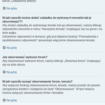
karcie „Ustawienia witryny”.
Na górę
W jaki sposób można dodać zakładkę do wybranych tematów lub je
obserwować??
Aby dodać zakładkę do wybranego tematu lub go obserwować, należy kliknąć
odpowiedni odnośnik w menu “Narzędzia tematu” znajdujące się na górze i na
dole wątku.
Udzielenie odpowiedzi w temacie, gdy jest aktywna funkcja “Powiadamiaj o
opublikowaniu odpowiedzi” spowoduje włączenie obserwowania tematu.
Na górę
Jak obserwować wybrane forum?
Aby obserwować wybrane forum, należy kliknąć „Obserwuj forum” znajdujący
się na dole strony.
Na górę
W jaki sposób usunąć obserwowanie forum, tematu?
Aby wyłączyć funkcję obserwowania forum, tematu, należy przejść do panelu
zarządzania kontem i następnie do karty “Obserwowane”. W tym miejscu
można wyłączyć obserwowanie forów i tematów.
Na górę