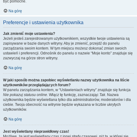
być pomocne.
Na górę
Preferencje i ustawienia użytkownika
Jak zmienić moje ustawienia?
Jeżeli jesteś zarejestrowanym użytkownikiem, wszystkie twoje ustawienia są
zapisywane w bazie danych witryny. Aby je zmienić, przejdź do panelu
zarządzania swoim kontem. W tym miejscu możesz dokonać zmian swoich
ustawień i preferencji. Odnośnik do panelu o nazwie “Moje konto” znajduje się
zazwyczaj na górze stron witryny.
Na górę
W jaki sposób można zapobiec wyświetlaniu nazwy użytkownika na liście
użytkowników przeglądających forum?
W panelu zarządzania kontem, w “Ustawieniach witryny” znajduje się funkcja
Nie pokazuj statusu online
. Włącz tę funkcję, zaznaczając
Tak
. Nazwa
użytkownika będzie wyświetlana tylko dla administratorów, moderatorów i dla
ciebie. Twoja obecność na witrynie będzie wykazana w liczbie ukrytych
użytkowników.
Na górę
Jest wyświetlany nieprawidłowy czas!
Możliwe, że jest wyświetlany czas z innej strefy czasowej, niż ta, w której się