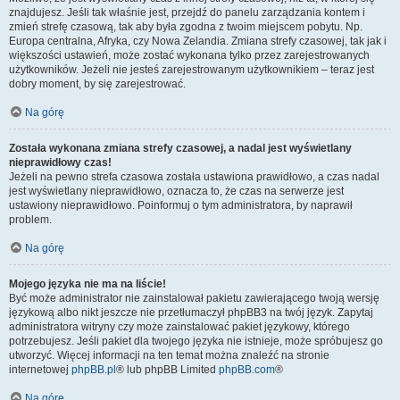
znajdujesz. Jeśli tak właśnie jest, przejdź do panelu zarządzania kontem i
zmień strefę czasową, tak aby była zgodna z twoim miejscem pobytu. Np.
Europa centralna, Afryka, czy Nowa Zelandia. Zmiana strefy czasowej, tak jak i
większości ustawień, może zostać wykonana tylko przez zarejestrowanych
użytkowników. Jeżeli nie jesteś zarejestrowanym użytkownikiem – teraz jest
dobry moment, by się zarejestrować.
Na górę
Została wykonana zmiana strefy czasowej, a nadal jest wyświetlany
nieprawidłowy czas!
Jeżeli na pewno strefa czasowa została ustawiona prawidłowo, a czas nadal
jest wyświetlany nieprawidłowo, oznacza to, że czas na serwerze jest
ustawiony nieprawidłowo. Poinformuj o tym administratora, by naprawił
problem.
Na górę
Mojego języka nie ma na liście!
Być może administrator nie zainstalował pakietu zawierającego twoją wersję
językową albo nikt jeszcze nie przetłumaczył phpBB3 na twój język. Zapytaj
administratora witryny czy może zainstalować pakiet językowy, którego
potrzebujesz. Jeśli pakiet dla twojego języka nie istnieje, może spróbujesz go
utworzyć. Więcej informacji na ten temat można znaleźć na stronie
internetowej
phpBB.pl
® lub phpBB Limited
phpBB.com
®
Na górę