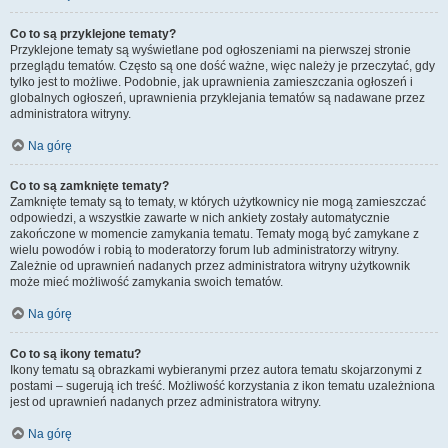
Co to są przyklejone tematy?
Przyklejone tematy są wyświetlane pod ogłoszeniami na pierwszej stronie
przeglądu tematów. Często są one dość ważne, więc należy je przeczytać, gdy
tylko jest to możliwe. Podobnie, jak uprawnienia zamieszczania ogłoszeń i
globalnych ogłoszeń, uprawnienia przyklejania tematów są nadawane przez
administratora witryny.
Na górę
Co to są zamknięte tematy?
Zamknięte tematy są to tematy, w których użytkownicy nie mogą zamieszczać
odpowiedzi, a wszystkie zawarte w nich ankiety zostały automatycznie
zakończone w momencie zamykania tematu. Tematy mogą być zamykane z
wielu powodów i robią to moderatorzy forum lub administratorzy witryny.
Zależnie od uprawnień nadanych przez administratora witryny użytkownik
może mieć możliwość zamykania swoich tematów.
Na górę
Co to są ikony tematu?
Ikony tematu są obrazkami wybieranymi przez autora tematu skojarzonymi z
postami – sugerują ich treść. Możliwość korzystania z ikon tematu uzależniona
jest od uprawnień nadanych przez administratora witryny.
Na górę