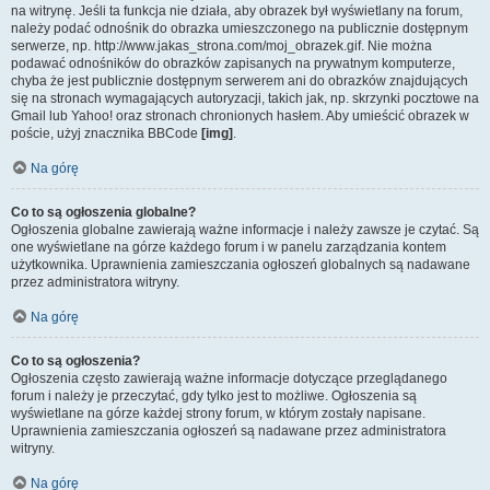
na witrynę. Jeśli ta funkcja nie działa, aby obrazek był wyświetlany na forum,
należy podać odnośnik do obrazka umieszczonego na publicznie dostępnym
serwerze, np. http://www.jakas_strona.com/moj_obrazek.gif. Nie można
podawać odnośników do obrazków zapisanych na prywatnym komputerze,
chyba że jest publicznie dostępnym serwerem ani do obrazków znajdujących
się na stronach wymagających autoryzacji, takich jak, np. skrzynki pocztowe na
Gmail lub Yahoo! oraz stronach chronionych hasłem. Aby umieścić obrazek w
poście, użyj znacznika BBCode
[img]
.
Na górę
Co to są ogłoszenia globalne?
Ogłoszenia globalne zawierają ważne informacje i należy zawsze je czytać. Są
one wyświetlane na górze każdego forum i w panelu zarządzania kontem
użytkownika. Uprawnienia zamieszczania ogłoszeń globalnych są nadawane
przez administratora witryny.
Na górę
Co to są ogłoszenia?
Ogłoszenia często zawierają ważne informacje dotyczące przeglądanego
forum i należy je przeczytać, gdy tylko jest to możliwe. Ogłoszenia są
wyświetlane na górze każdej strony forum, w którym zostały napisane.
Uprawnienia zamieszczania ogłoszeń są nadawane przez administratora
witryny.
Na górę