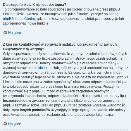
Dlaczego funkcja X nie jest dostępna?
To oprogramowanie zostało stworzone i jest licencjonowane przez phpBB
Limited. Jeśli uważasz, że brakuje w nim jakiejś funkcji, przejdź na stronę
phpBB Ideas Centre
, gdzie możesz zagłosować na istniejące propozycje lub
zaproponować nowe funkcje.
Na górę
Z kim się kontaktować w sprawach nadużyć lub zagadnień prawnych
związanych z tą witryną?
W tych sprawach, należy skontaktować się z jednym z administratorów, których
dane wyświetlone są na liście zespołu administracyjnego. Jeżeli jednak nie
otrzymasz odpowiedzi, należy skontaktować się z właścicielem domeny –
wykonaj sprawdzenie
kto to jest
lub, jeśli witryna jest uruchomiona na jednym z
darmowych serwisów, np. Yahoo!, free.fr, f2s.com, itp., z kierownictwem lub
wydziałem nadużyć tego serwisu. Absolutnie
nie należy
do kompetencji phpBB
Limited i nie może ona w żaden sposób być obarczana odpowiedzialnością za
to w jaki sposób, gdzie lub przez kogo ta witryna jest używana. Proszę nie
kontaktować się z phpBB Limited w sprawach zagadnień prawnych
(wstrzymania i zaniechania, odpowiedzialności, szkalujących komentarzy itp.)
bezpośrednio nie związanych
z witryną phpBB.com lub oprogramowaniem
phpBB samym w sobie. Jeśli do phpBB Limited zostanie wysłana wiadomość
dotycząca
innych podmiotów
używających tego oprogramowania, nie należy
oczekiwać odpowiedzi, lub zostanie udzielona odpowiedź lakoniczna.
Na górę