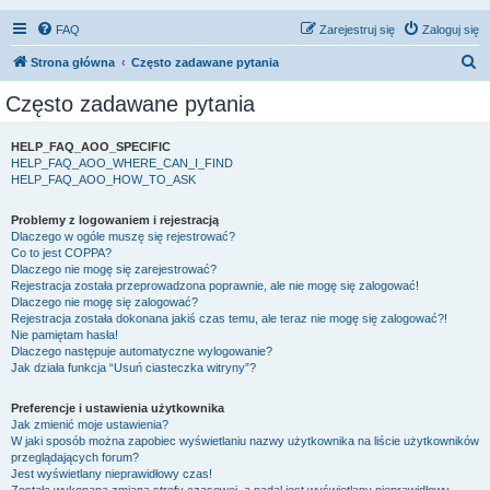
FAQ
Zarejestruj się
Zaloguj się
S
Strona główna
Często zadawane pytania
z
Często zadawane pytania
u
k
HELP_FAQ_AOO_SPECIFIC
HELP_FAQ_AOO_WHERE_CAN_I_FIND
a
HELP_FAQ_AOO_HOW_TO_ASK
j
Problemy z logowaniem i rejestracją
Dlaczego w ogóle muszę się rejestrować?
Co to jest COPPA?
Dlaczego nie mogę się zarejestrować?
Rejestracja została przeprowadzona poprawnie, ale nie mogę się zalogować!
Dlaczego nie mogę się zalogować?
Rejestracja została dokonana jakiś czas temu, ale teraz nie mogę się zalogować?!
Nie pamiętam hasła!
Dlaczego następuje automatyczne wylogowanie?
Jak działa funkcja “Usuń ciasteczka witryny”?
Preferencje i ustawienia użytkownika
Jak zmienić moje ustawienia?
W jaki sposób można zapobiec wyświetlaniu nazwy użytkownika na liście użytkowników
przeglądających forum?
Jest wyświetlany nieprawidłowy czas!