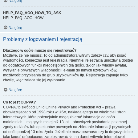
Na górę
HELP_FAQ_AOO_HOW_TO_ASK
HELP_FAQ_AOO_HOW
Na górę
Problemy z logowaniem i rejestracją
Dlaczego w ogóle muszę się rejestrować?
Możliwe, że nie musisz. To od administratora witryny zależy czy, aby pisać
wiadomości, konieczna jest rejestracja. Niemniej rejestracja umożliwia dostęp
do dodatkowych funkcji niedostępnych dla gości, takich jak własny awatar,
wysyłanie prywatnych wiadomości i e-maili do innych użytkowników,
możliwość przypisania do grup użytkowników itp. Rejestracja zajmuje tylko
chwilę, więc zaleca się jej wykonanie.
Na górę
Co to jest COPPA?
COPPA, to skrót od Child Online Privacy and Protection Act – prawa
obowiązującego od 1998 roku w USA, nakładającego na właścicieli stron
internetowych, które potencjalnie mogą zbierać informacje od osób
małoletnich – mających mniej niż 13 lat – obowiązek posiadania pisemnej
zgody rodziców lub opiekunów prawnych na zbieranie informacji prywatnych
od osób poniżej 13 roku życia. Jeżeli nie masz pewności czy to dotyczy ciebie
jako kogoś próbującego zarejestrować się na danej witrynie internetowej –