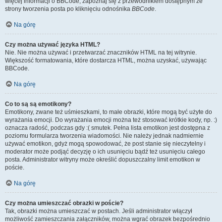
więcej informacji o BBCode, zapoznaj się z przewodnikiem dostępnym ze
strony tworzenia posta po kliknięciu odnośnika
BBCode
.
Na górę
Czy można używać języka HTML?
Nie. Nie można używać i przetwarzać znaczników HTML na tej witrynie.
Większość formatowania, które dostarcza HTML, można uzyskać, używając
BBCode.
Na górę
Co to są są emotikony?
Emotikony, zwane też uśmieszkami, to małe obrazki, które mogą być użyte do
wyrażania emocji. Do wyrażania emocji można też stosować krótkie kody, np. :)
oznacza radość, podczas gdy :( smutek. Pełna lista emotikon jest dostępna z
poziomu formularza tworzenia wiadomości. Nie należy jednak nadmiernie
używać emotikon, gdyż mogą spowodować, że post stanie się nieczytelny i
moderator może podjąć decyzję o ich usunięciu bądź też usunięciu całego
posta. Administrator witryny może określić dopuszczalny limit emotikon w
poście.
Na górę
Czy można umieszczać obrazki w poście?
Tak, obrazki można umieszczać w postach. Jeśli administrator włączył
możliwość zamieszczania załączników, można wgrać obrazek bezpośrednio