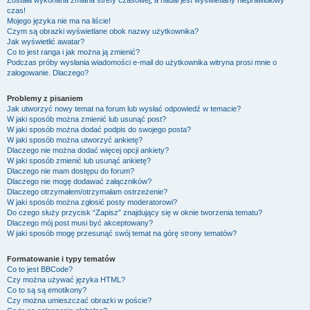
Została wykonana zmiana strefy czasowej, a nadal jest wyświetlany nieprawidłowy
czas!
Mojego języka nie ma na liście!
Czym są obrazki wyświetlane obok nazwy użytkownika?
Jak wyświetlić awatar?
Co to jest ranga i jak można ją zmienić?
Podczas próby wysłania wiadomości e-mail do użytkownika witryna prosi mnie o
zalogowanie. Dlaczego?
Problemy z pisaniem
Jak utworzyć nowy temat na forum lub wysłać odpowiedź w temacie?
W jaki sposób można zmienić lub usunąć post?
W jaki sposób można dodać podpis do swojego posta?
W jaki sposób można utworzyć ankietę?
Dlaczego nie można dodać więcej opcji ankiety?
W jaki sposób zmienić lub usunąć ankietę?
Dlaczego nie mam dostępu do forum?
Dlaczego nie mogę dodawać załączników?
Dlaczego otrzymałem/otrzymałam ostrzeżenie?
W jaki sposób można zgłosić posty moderatorowi?
Do czego służy przycisk “Zapisz” znajdujący się w oknie tworzenia tematu?
Dlaczego mój post musi być akceptowany?
W jaki sposób mogę przesunąć swój temat na górę strony tematów?
Formatowanie i typy tematów
Co to jest BBCode?
Czy można używać języka HTML?
Co to są są emotikony?
Czy można umieszczać obrazki w poście?