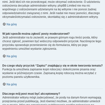
nimi. Jeśli ktoś ich nie przestrzegał, może otrzymać ostrzeżenie. O udzieleniu
ostrzeżenia decyduje administrator witryny. phpBB Limited nie ma nic
wspólnego z ostrzeżeniami udzielanymi na tej witrynie i nie ponosi żadnej
odpowiedzialności związanej z nimi. Jeśli nadal nie masz jasności, dlaczego
otrzymałeś/otrzymałaś ostrzeżenie, skontaktuj się z administratorem witryny.
Na górę
W jaki sposób można zgłosić posty moderatorowi?
Jeśli administrator na to zezwolił, w prawym górnym rogu treści posta, który
chcesz zgłosić, powinien być widoczny odpowiedni przycisk. Naciśnięcie tego
przycisku spowoduje przeniesienie cię do formularza, który po jego
wypełnieniu umożliwi wysłanie zgłoszenia.
Na górę
Do czego służy przycisk “Zapisz” znajdujący się w oknie tworzenia tematu?
Funkcja ta umożliwia zapisanie kopii roboczej i dokończenie pisania oraz
wysłanie w późniejszym czasie. Zapisaną kopię roboczą można wczytać z
poziomu panelu użytkownika.
Na górę
Dlaczego mój post musi być akceptowany?
Administrator witryny mógł zadecydować, że posty na danym forum wymagają
przejrzenia przed publikacją. Jest również możliwe, że administrator umieścił