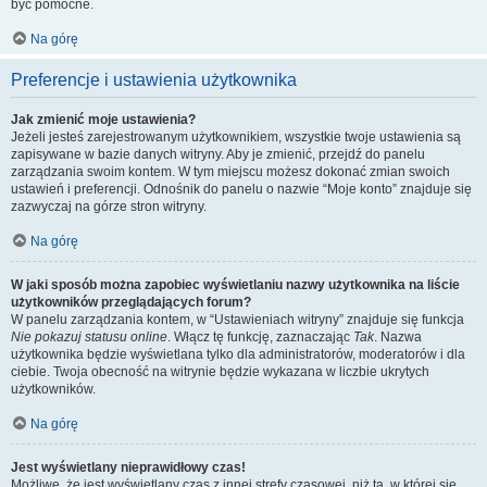
być pomocne.
Na górę
Preferencje i ustawienia użytkownika
Jak zmienić moje ustawienia?
Jeżeli jesteś zarejestrowanym użytkownikiem, wszystkie twoje ustawienia są
zapisywane w bazie danych witryny. Aby je zmienić, przejdź do panelu
zarządzania swoim kontem. W tym miejscu możesz dokonać zmian swoich
ustawień i preferencji. Odnośnik do panelu o nazwie “Moje konto” znajduje się
zazwyczaj na górze stron witryny.
Na górę
W jaki sposób można zapobiec wyświetlaniu nazwy użytkownika na liście
użytkowników przeglądających forum?
W panelu zarządzania kontem, w “Ustawieniach witryny” znajduje się funkcja
Nie pokazuj statusu online
. Włącz tę funkcję, zaznaczając
Tak
. Nazwa
użytkownika będzie wyświetlana tylko dla administratorów, moderatorów i dla
ciebie. Twoja obecność na witrynie będzie wykazana w liczbie ukrytych
użytkowników.
Na górę
Jest wyświetlany nieprawidłowy czas!
Możliwe, że jest wyświetlany czas z innej strefy czasowej, niż ta, w której się