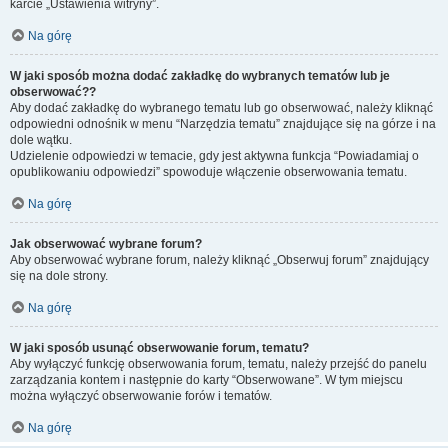
karcie „Ustawienia witryny”.
Na górę
W jaki sposób można dodać zakładkę do wybranych tematów lub je
obserwować??
Aby dodać zakładkę do wybranego tematu lub go obserwować, należy kliknąć
odpowiedni odnośnik w menu “Narzędzia tematu” znajdujące się na górze i na
dole wątku.
Udzielenie odpowiedzi w temacie, gdy jest aktywna funkcja “Powiadamiaj o
opublikowaniu odpowiedzi” spowoduje włączenie obserwowania tematu.
Na górę
Jak obserwować wybrane forum?
Aby obserwować wybrane forum, należy kliknąć „Obserwuj forum” znajdujący
się na dole strony.
Na górę
W jaki sposób usunąć obserwowanie forum, tematu?
Aby wyłączyć funkcję obserwowania forum, tematu, należy przejść do panelu
zarządzania kontem i następnie do karty “Obserwowane”. W tym miejscu
można wyłączyć obserwowanie forów i tematów.
Na górę