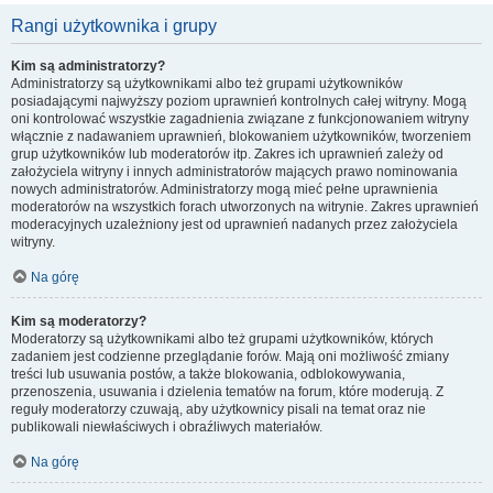
Rangi użytkownika i grupy
Kim są administratorzy?
Administratorzy są użytkownikami albo też grupami użytkowników
posiadającymi najwyższy poziom uprawnień kontrolnych całej witryny. Mogą
oni kontrolować wszystkie zagadnienia związane z funkcjonowaniem witryny
włącznie z nadawaniem uprawnień, blokowaniem użytkowników, tworzeniem
grup użytkowników lub moderatorów itp. Zakres ich uprawnień zależy od
założyciela witryny i innych administratorów mających prawo nominowania
nowych administratorów. Administratorzy mogą mieć pełne uprawnienia
moderatorów na wszystkich forach utworzonych na witrynie. Zakres uprawnień
moderacyjnych uzależniony jest od uprawnień nadanych przez założyciela
witryny.
Na górę
Kim są moderatorzy?
Moderatorzy są użytkownikami albo też grupami użytkowników, których
zadaniem jest codzienne przeglądanie forów. Mają oni możliwość zmiany
treści lub usuwania postów, a także blokowania, odblokowywania,
przenoszenia, usuwania i dzielenia tematów na forum, które moderują. Z
reguły moderatorzy czuwają, aby użytkownicy pisali na temat oraz nie
publikowali niewłaściwych i obraźliwych materiałów.
Na górę