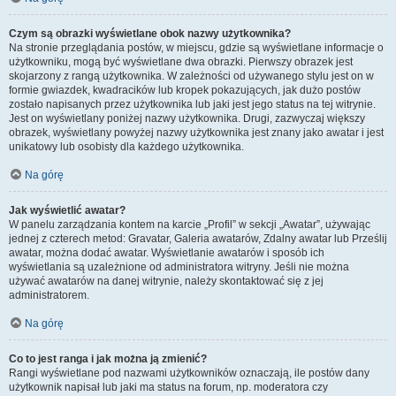
Czym są obrazki wyświetlane obok nazwy użytkownika?
Na stronie przeglądania postów, w miejscu, gdzie są wyświetlane informacje o
użytkowniku, mogą być wyświetlane dwa obrazki. Pierwszy obrazek jest
skojarzony z rangą użytkownika. W zależności od używanego stylu jest on w
formie gwiazdek, kwadracików lub kropek pokazujących, jak dużo postów
zostało napisanych przez użytkownika lub jaki jest jego status na tej witrynie.
Jest on wyświetlany poniżej nazwy użytkownika. Drugi, zazwyczaj większy
obrazek, wyświetlany powyżej nazwy użytkownika jest znany jako awatar i jest
unikatowy lub osobisty dla każdego użytkownika.
Na górę
Jak wyświetlić awatar?
W panelu zarządzania kontem na karcie „Profil” w sekcji „Awatar”, używając
jednej z czterech metod: Gravatar, Galeria awatarów, Zdalny awatar lub Prześlij
awatar, można dodać awatar. Wyświetlanie awatarów i sposób ich
wyświetlania są uzależnione od administratora witryny. Jeśli nie można
używać awatarów na danej witrynie, należy skontaktować się z jej
administratorem.
Na górę
Co to jest ranga i jak można ją zmienić?
Rangi wyświetlane pod nazwami użytkowników oznaczają, ile postów dany
użytkownik napisał lub jaki ma status na forum, np. moderatora czy