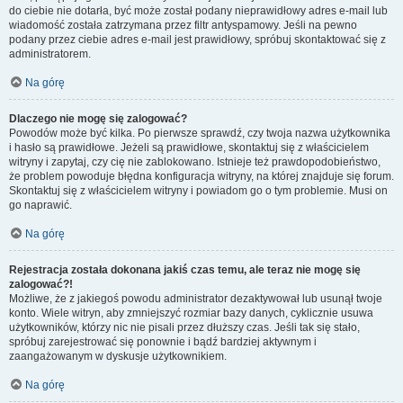
do ciebie nie dotarła, być może został podany nieprawidłowy adres e-mail lub
wiadomość została zatrzymana przez filtr antyspamowy. Jeśli na pewno
podany przez ciebie adres e-mail jest prawidłowy, spróbuj skontaktować się z
administratorem.
Na górę
Dlaczego nie mogę się zalogować?
Powodów może być kilka. Po pierwsze sprawdź, czy twoja nazwa użytkownika
i hasło są prawidłowe. Jeżeli są prawidłowe, skontaktuj się z właścicielem
witryny i zapytaj, czy cię nie zablokowano. Istnieje też prawdopodobieństwo,
że problem powoduje błędna konfiguracja witryny, na której znajduje się forum.
Skontaktuj się z właścicielem witryny i powiadom go o tym problemie. Musi on
go naprawić.
Na górę
Rejestracja została dokonana jakiś czas temu, ale teraz nie mogę się
zalogować?!
Możliwe, że z jakiegoś powodu administrator dezaktywował lub usunął twoje
konto. Wiele witryn, aby zmniejszyć rozmiar bazy danych, cyklicznie usuwa
użytkowników, którzy nic nie pisali przez dłuższy czas. Jeśli tak się stało,
spróbuj zarejestrować się ponownie i bądź bardziej aktywnym i
zaangażowanym w dyskusje użytkownikiem.
Na górę