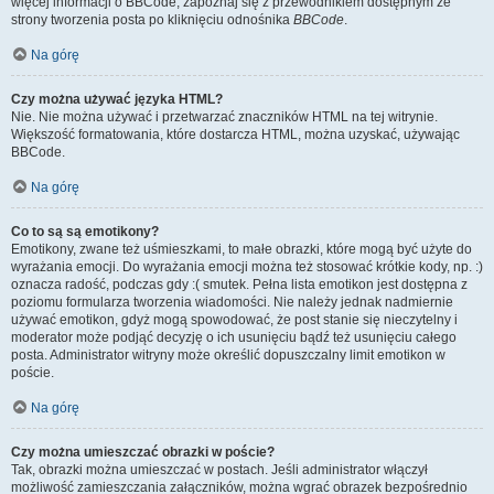
więcej informacji o BBCode, zapoznaj się z przewodnikiem dostępnym ze
strony tworzenia posta po kliknięciu odnośnika
BBCode
.
Na górę
Czy można używać języka HTML?
Nie. Nie można używać i przetwarzać znaczników HTML na tej witrynie.
Większość formatowania, które dostarcza HTML, można uzyskać, używając
BBCode.
Na górę
Co to są są emotikony?
Emotikony, zwane też uśmieszkami, to małe obrazki, które mogą być użyte do
wyrażania emocji. Do wyrażania emocji można też stosować krótkie kody, np. :)
oznacza radość, podczas gdy :( smutek. Pełna lista emotikon jest dostępna z
poziomu formularza tworzenia wiadomości. Nie należy jednak nadmiernie
używać emotikon, gdyż mogą spowodować, że post stanie się nieczytelny i
moderator może podjąć decyzję o ich usunięciu bądź też usunięciu całego
posta. Administrator witryny może określić dopuszczalny limit emotikon w
poście.
Na górę
Czy można umieszczać obrazki w poście?
Tak, obrazki można umieszczać w postach. Jeśli administrator włączył
możliwość zamieszczania załączników, można wgrać obrazek bezpośrednio