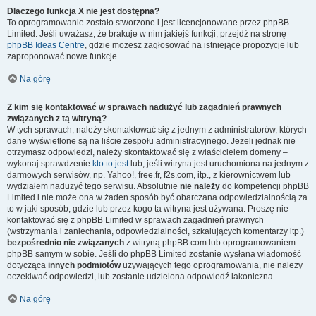
Dlaczego funkcja X nie jest dostępna?
To oprogramowanie zostało stworzone i jest licencjonowane przez phpBB
Limited. Jeśli uważasz, że brakuje w nim jakiejś funkcji, przejdź na stronę
phpBB Ideas Centre
, gdzie możesz zagłosować na istniejące propozycje lub
zaproponować nowe funkcje.
Na górę
Z kim się kontaktować w sprawach nadużyć lub zagadnień prawnych
związanych z tą witryną?
W tych sprawach, należy skontaktować się z jednym z administratorów, których
dane wyświetlone są na liście zespołu administracyjnego. Jeżeli jednak nie
otrzymasz odpowiedzi, należy skontaktować się z właścicielem domeny –
wykonaj sprawdzenie
kto to jest
lub, jeśli witryna jest uruchomiona na jednym z
darmowych serwisów, np. Yahoo!, free.fr, f2s.com, itp., z kierownictwem lub
wydziałem nadużyć tego serwisu. Absolutnie
nie należy
do kompetencji phpBB
Limited i nie może ona w żaden sposób być obarczana odpowiedzialnością za
to w jaki sposób, gdzie lub przez kogo ta witryna jest używana. Proszę nie
kontaktować się z phpBB Limited w sprawach zagadnień prawnych
(wstrzymania i zaniechania, odpowiedzialności, szkalujących komentarzy itp.)
bezpośrednio nie związanych
z witryną phpBB.com lub oprogramowaniem
phpBB samym w sobie. Jeśli do phpBB Limited zostanie wysłana wiadomość
dotycząca
innych podmiotów
używających tego oprogramowania, nie należy
oczekiwać odpowiedzi, lub zostanie udzielona odpowiedź lakoniczna.
Na górę