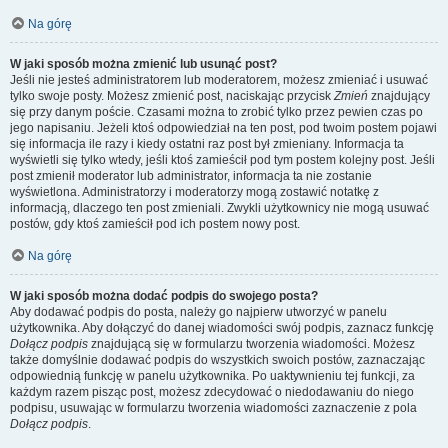
Na górę
W jaki sposób można zmienić lub usunąć post?
Jeśli nie jesteś administratorem lub moderatorem, możesz zmieniać i usuwać
tylko swoje posty. Możesz zmienić post, naciskając przycisk
Zmień
znajdujący
się przy danym poście. Czasami można to zrobić tylko przez pewien czas po
jego napisaniu. Jeżeli ktoś odpowiedział na ten post, pod twoim postem pojawi
się informacja ile razy i kiedy ostatni raz post był zmieniany. Informacja ta
wyświetli się tylko wtedy, jeśli ktoś zamieścił pod tym postem kolejny post. Jeśli
post zmienił moderator lub administrator, informacja ta nie zostanie
wyświetlona. Administratorzy i moderatorzy mogą zostawić notatkę z
informacją, dlaczego ten post zmieniali. Zwykli użytkownicy nie mogą usuwać
postów, gdy ktoś zamieścił pod ich postem nowy post.
Na górę
W jaki sposób można dodać podpis do swojego posta?
Aby dodawać podpis do posta, należy go najpierw utworzyć w panelu
użytkownika. Aby dołączyć do danej wiadomości swój podpis, zaznacz funkcję
Dołącz podpis
znajdującą się w formularzu tworzenia wiadomości. Możesz
także domyślnie dodawać podpis do wszystkich swoich postów, zaznaczając
odpowiednią funkcję w panelu użytkownika. Po uaktywnieniu tej funkcji, za
każdym razem pisząc post, możesz zdecydować o niedodawaniu do niego
podpisu, usuwając w formularzu tworzenia wiadomości zaznaczenie z pola
Dołącz podpis
.