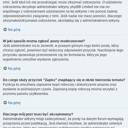
nimi. Jeśli ktoś ich nie przestrzegał, może otrzymać ostrzeżenie. O udzieleniu
ostrzeżenia decyduje administrator witryny. phpBB Limited nie ma nic
wspólnego z ostrzeżeniami udzielanymi na tej witrynie i nie ponosi żadnej
odpowiedzialności związanej z nimi. Jeśli nadal nie masz jasności, dlaczego
otrzymałeś/otrzymałaś ostrzeżenie, skontaktuj się z administratorem witryny.
Na górę
W jaki sposób można zgłosić posty moderatorowi?
Jeśli administrator na to zezwolił, w prawym górnym rogu treści posta, który
chcesz zgłosić, powinien być widoczny odpowiedni przycisk. Naciśnięcie tego
przycisku spowoduje przeniesienie cię do formularza, który po jego
wypełnieniu umożliwi wysłanie zgłoszenia.
Na górę
Do czego służy przycisk “Zapisz” znajdujący się w oknie tworzenia tematu?
Funkcja ta umożliwia zapisanie kopii roboczej i dokończenie pisania oraz
wysłanie w późniejszym czasie. Zapisaną kopię roboczą można wczytać z
poziomu panelu użytkownika.
Na górę
Dlaczego mój post musi być akceptowany?
Administrator witryny mógł zadecydować, że posty na danym forum wymagają
przejrzenia przed publikacją. Jest również możliwe, że administrator umieścił