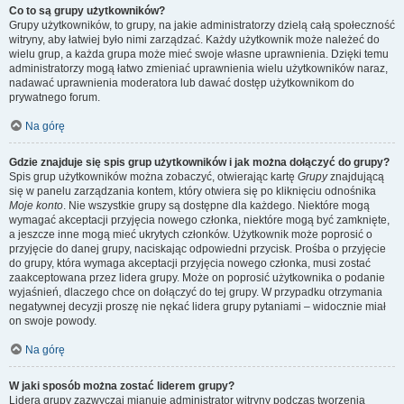
Co to są grupy użytkowników?
Grupy użytkowników, to grupy, na jakie administratorzy dzielą całą społeczność
witryny, aby łatwiej było nimi zarządzać. Każdy użytkownik może należeć do
wielu grup, a każda grupa może mieć swoje własne uprawnienia. Dzięki temu
administratorzy mogą łatwo zmieniać uprawnienia wielu użytkowników naraz,
nadawać uprawnienia moderatora lub dawać dostęp użytkownikom do
prywatnego forum.
Na górę
Gdzie znajduje się spis grup użytkowników i jak można dołączyć do grupy?
Spis grup użytkowników można zobaczyć, otwierając kartę
Grupy
znajdującą
się w panelu zarządzania kontem, który otwiera się po kliknięciu odnośnika
Moje konto
. Nie wszystkie grupy są dostępne dla każdego. Niektóre mogą
wymagać akceptacji przyjęcia nowego członka, niektóre mogą być zamknięte,
a jeszcze inne mogą mieć ukrytych członków. Użytkownik może poprosić o
przyjęcie do danej grupy, naciskając odpowiedni przycisk. Prośba o przyjęcie
do grupy, która wymaga akceptacji przyjęcia nowego członka, musi zostać
zaakceptowana przez lidera grupy. Może on poprosić użytkownika o podanie
wyjaśnień, dlaczego chce on dołączyć do tej grupy. W przypadku otrzymania
negatywnej decyzji proszę nie nękać lidera grupy pytaniami – widocznie miał
on swoje powody.
Na górę
W jaki sposób można zostać liderem grupy?
Lidera grupy zazwyczaj mianuje administrator witryny podczas tworzenia