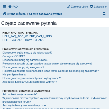
FAQ
Zarejestruj się
Zaloguj się
S
Strona główna
Często zadawane pytania
z
Często zadawane pytania
u
k
HELP_FAQ_AOO_SPECIFIC
HELP_FAQ_AOO_WHERE_CAN_I_FIND
a
HELP_FAQ_AOO_HOW_TO_ASK
j
Problemy z logowaniem i rejestracją
Dlaczego w ogóle muszę się rejestrować?
Co to jest COPPA?
Dlaczego nie mogę się zarejestrować?
Rejestracja została przeprowadzona poprawnie, ale nie mogę się zalogować!
Dlaczego nie mogę się zalogować?
Rejestracja została dokonana jakiś czas temu, ale teraz nie mogę się zalogować?!
Nie pamiętam hasła!
Dlaczego następuje automatyczne wylogowanie?
Jak działa funkcja “Usuń ciasteczka witryny”?
Preferencje i ustawienia użytkownika
Jak zmienić moje ustawienia?
W jaki sposób można zapobiec wyświetlaniu nazwy użytkownika na liście użytkowników
przeglądających forum?
Jest wyświetlany nieprawidłowy czas!