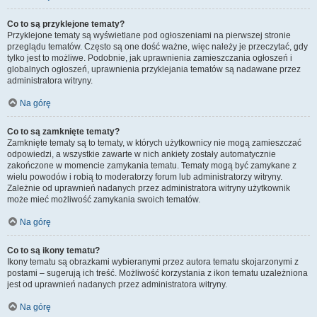
Co to są przyklejone tematy?
Przyklejone tematy są wyświetlane pod ogłoszeniami na pierwszej stronie
przeglądu tematów. Często są one dość ważne, więc należy je przeczytać, gdy
tylko jest to możliwe. Podobnie, jak uprawnienia zamieszczania ogłoszeń i
globalnych ogłoszeń, uprawnienia przyklejania tematów są nadawane przez
administratora witryny.
Na górę
Co to są zamknięte tematy?
Zamknięte tematy są to tematy, w których użytkownicy nie mogą zamieszczać
odpowiedzi, a wszystkie zawarte w nich ankiety zostały automatycznie
zakończone w momencie zamykania tematu. Tematy mogą być zamykane z
wielu powodów i robią to moderatorzy forum lub administratorzy witryny.
Zależnie od uprawnień nadanych przez administratora witryny użytkownik
może mieć możliwość zamykania swoich tematów.
Na górę
Co to są ikony tematu?
Ikony tematu są obrazkami wybieranymi przez autora tematu skojarzonymi z
postami – sugerują ich treść. Możliwość korzystania z ikon tematu uzależniona
jest od uprawnień nadanych przez administratora witryny.
Na górę