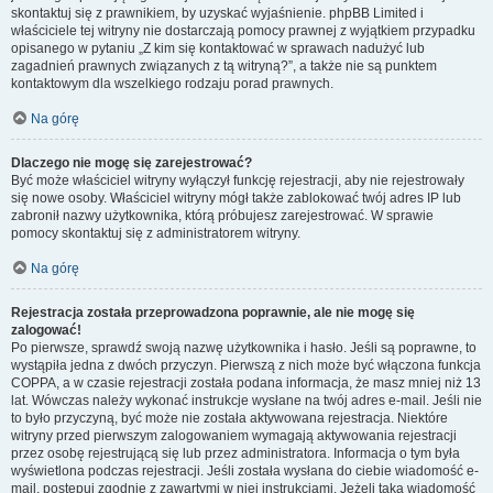
skontaktuj się z prawnikiem, by uzyskać wyjaśnienie. phpBB Limited i
właściciele tej witryny nie dostarczają pomocy prawnej z wyjątkiem przypadku
opisanego w pytaniu „Z kim się kontaktować w sprawach nadużyć lub
zagadnień prawnych związanych z tą witryną?”, a także nie są punktem
kontaktowym dla wszelkiego rodzaju porad prawnych.
Na górę
Dlaczego nie mogę się zarejestrować?
Być może właściciel witryny wyłączył funkcję rejestracji, aby nie rejestrowały
się nowe osoby. Właściciel witryny mógł także zablokować twój adres IP lub
zabronił nazwy użytkownika, którą próbujesz zarejestrować. W sprawie
pomocy skontaktuj się z administratorem witryny.
Na górę
Rejestracja została przeprowadzona poprawnie, ale nie mogę się
zalogować!
Po pierwsze, sprawdź swoją nazwę użytkownika i hasło. Jeśli są poprawne, to
wystąpiła jedna z dwóch przyczyn. Pierwszą z nich może być włączona funkcja
COPPA, a w czasie rejestracji została podana informacja, że masz mniej niż 13
lat. Wówczas należy wykonać instrukcje wysłane na twój adres e-mail. Jeśli nie
to było przyczyną, być może nie została aktywowana rejestracja. Niektóre
witryny przed pierwszym zalogowaniem wymagają aktywowania rejestracji
przez osobę rejestrującą się lub przez administratora. Informacja o tym była
wyświetlona podczas rejestracji. Jeśli została wysłana do ciebie wiadomość e-
mail, postępuj zgodnie z zawartymi w niej instrukcjami. Jeżeli taka wiadomość