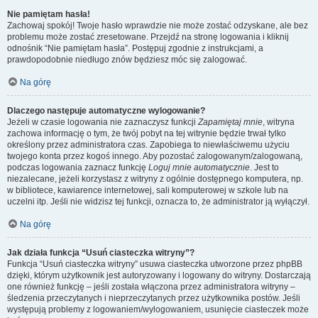
Nie pamiętam hasła!
Zachowaj spokój! Twoje hasło wprawdzie nie może zostać odzyskane, ale bez
problemu może zostać zresetowane. Przejdź na stronę logowania i kliknij
odnośnik “Nie pamiętam hasła”. Postępuj zgodnie z instrukcjami, a
prawdopodobnie niedługo znów będziesz móc się zalogować.
Na górę
Dlaczego następuje automatyczne wylogowanie?
Jeżeli w czasie logowania nie zaznaczysz funkcji
Zapamiętaj mnie
, witryna
zachowa informację o tym, że twój pobyt na tej witrynie będzie trwał tylko
określony przez administratora czas. Zapobiega to niewłaściwemu użyciu
twojego konta przez kogoś innego. Aby pozostać zalogowanym/zalogowaną,
podczas logowania zaznacz funkcję
Loguj mnie automatycznie
. Jest to
niezalecane, jeżeli korzystasz z witryny z ogólnie dostępnego komputera, np.
w bibliotece, kawiarence internetowej, sali komputerowej w szkole lub na
uczelni itp. Jeśli nie widzisz tej funkcji, oznacza to, że administrator ją wyłączył.
Na górę
Jak działa funkcja “Usuń ciasteczka witryny”?
Funkcja “Usuń ciasteczka witryny” usuwa ciasteczka utworzone przez phpBB
dzięki, którym użytkownik jest autoryzowany i logowany do witryny. Dostarczają
one również funkcję – jeśli została włączona przez administratora witryny –
śledzenia przeczytanych i nieprzeczytanych przez użytkownika postów. Jeśli
występują problemy z logowaniem/wylogowaniem, usunięcie ciasteczek może