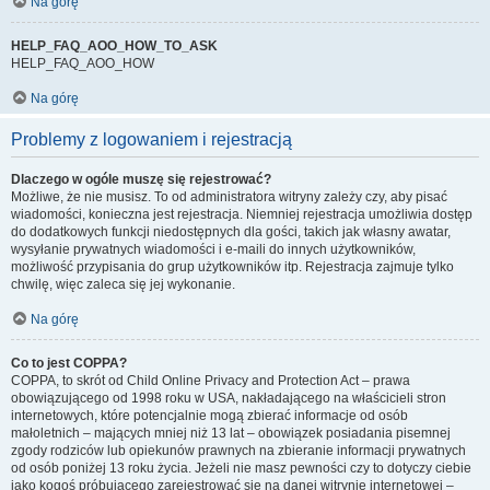
Na górę
HELP_FAQ_AOO_HOW_TO_ASK
HELP_FAQ_AOO_HOW
Na górę
Problemy z logowaniem i rejestracją
Dlaczego w ogóle muszę się rejestrować?
Możliwe, że nie musisz. To od administratora witryny zależy czy, aby pisać
wiadomości, konieczna jest rejestracja. Niemniej rejestracja umożliwia dostęp
do dodatkowych funkcji niedostępnych dla gości, takich jak własny awatar,
wysyłanie prywatnych wiadomości i e-maili do innych użytkowników,
możliwość przypisania do grup użytkowników itp. Rejestracja zajmuje tylko
chwilę, więc zaleca się jej wykonanie.
Na górę
Co to jest COPPA?
COPPA, to skrót od Child Online Privacy and Protection Act – prawa
obowiązującego od 1998 roku w USA, nakładającego na właścicieli stron
internetowych, które potencjalnie mogą zbierać informacje od osób
małoletnich – mających mniej niż 13 lat – obowiązek posiadania pisemnej
zgody rodziców lub opiekunów prawnych na zbieranie informacji prywatnych
od osób poniżej 13 roku życia. Jeżeli nie masz pewności czy to dotyczy ciebie
jako kogoś próbującego zarejestrować się na danej witrynie internetowej –