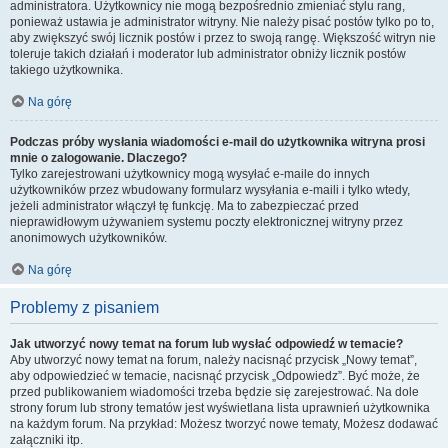
administratora. Użytkownicy nie mogą bezpośrednio zmieniać stylu rang,
ponieważ ustawia je administrator witryny. Nie należy pisać postów tylko po to,
aby zwiększyć swój licznik postów i przez to swoją rangę. Większość witryn nie
toleruje takich działań i moderator lub administrator obniży licznik postów
takiego użytkownika.
Na górę
Podczas próby wysłania wiadomości e-mail do użytkownika witryna prosi
mnie o zalogowanie. Dlaczego?
Tylko zarejestrowani użytkownicy mogą wysyłać e-maile do innych
użytkowników przez wbudowany formularz wysyłania e-maili i tylko wtedy,
jeżeli administrator włączył tę funkcję. Ma to zabezpieczać przed
nieprawidłowym używaniem systemu poczty elektronicznej witryny przez
anonimowych użytkowników.
Na górę
Problemy z pisaniem
Jak utworzyć nowy temat na forum lub wysłać odpowiedź w temacie?
Aby utworzyć nowy temat na forum, należy nacisnąć przycisk „Nowy temat”,
aby odpowiedzieć w temacie, nacisnąć przycisk „Odpowiedz”. Być może, że
przed publikowaniem wiadomości trzeba będzie się zarejestrować. Na dole
strony forum lub strony tematów jest wyświetlana lista uprawnień użytkownika
na każdym forum. Na przykład: Możesz tworzyć nowe tematy, Możesz dodawać
załączniki itp.