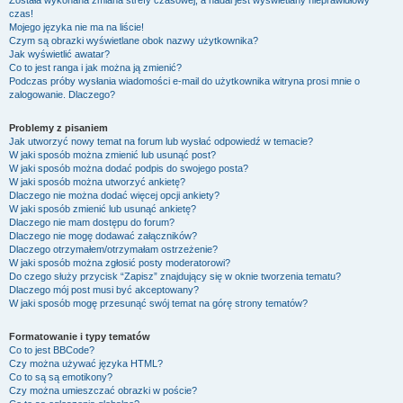
Została wykonana zmiana strefy czasowej, a nadal jest wyświetlany nieprawidłowy
czas!
Mojego języka nie ma na liście!
Czym są obrazki wyświetlane obok nazwy użytkownika?
Jak wyświetlić awatar?
Co to jest ranga i jak można ją zmienić?
Podczas próby wysłania wiadomości e-mail do użytkownika witryna prosi mnie o
zalogowanie. Dlaczego?
Problemy z pisaniem
Jak utworzyć nowy temat na forum lub wysłać odpowiedź w temacie?
W jaki sposób można zmienić lub usunąć post?
W jaki sposób można dodać podpis do swojego posta?
W jaki sposób można utworzyć ankietę?
Dlaczego nie można dodać więcej opcji ankiety?
W jaki sposób zmienić lub usunąć ankietę?
Dlaczego nie mam dostępu do forum?
Dlaczego nie mogę dodawać załączników?
Dlaczego otrzymałem/otrzymałam ostrzeżenie?
W jaki sposób można zgłosić posty moderatorowi?
Do czego służy przycisk “Zapisz” znajdujący się w oknie tworzenia tematu?
Dlaczego mój post musi być akceptowany?
W jaki sposób mogę przesunąć swój temat na górę strony tematów?
Formatowanie i typy tematów
Co to jest BBCode?
Czy można używać języka HTML?
Co to są są emotikony?
Czy można umieszczać obrazki w poście?