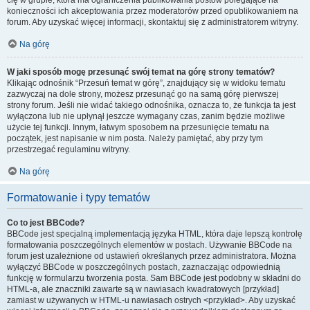
cię w grupie, która ma ograniczenia publikowania postów polegające na
konieczności ich akceptowania przez moderatorów przed opublikowaniem na
forum. Aby uzyskać więcej informacji, skontaktuj się z administratorem witryny.
Na górę
W jaki sposób mogę przesunąć swój temat na górę strony tematów?
Klikając odnośnik “Przesuń temat w górę”, znajdujący się w widoku tematu
zazwyczaj na dole strony, możesz przesunąć go na samą górę pierwszej
strony forum. Jeśli nie widać takiego odnośnika, oznacza to, że funkcja ta jest
wyłączona lub nie upłynął jeszcze wymagany czas, zanim będzie możliwe
użycie tej funkcji. Innym, łatwym sposobem na przesunięcie tematu na
początek, jest napisanie w nim posta. Należy pamiętać, aby przy tym
przestrzegać regulaminu witryny.
Na górę
Formatowanie i typy tematów
Co to jest BBCode?
BBCode jest specjalną implementacją języka HTML, która daje lepszą kontrolę
formatowania poszczególnych elementów w postach. Używanie BBCode na
forum jest uzależnione od ustawień określanych przez administratora. Można
wyłączyć BBCode w poszczególnych postach, zaznaczając odpowiednią
funkcję w formularzu tworzenia posta. Sam BBCode jest podobny w składni do
HTML-a, ale znaczniki zawarte są w nawiasach kwadratowych [przykład]
zamiast w używanych w HTML-u nawiasach ostrych <przykład>. Aby uzyskać