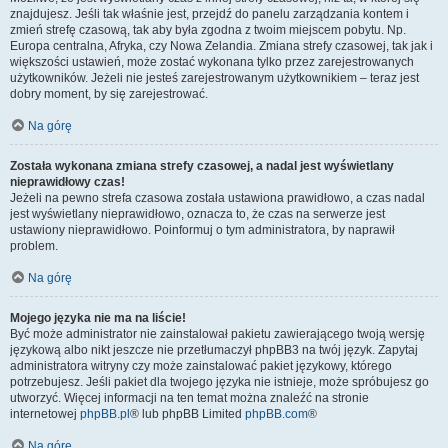
znajdujesz. Jeśli tak właśnie jest, przejdź do panelu zarządzania kontem i
zmień strefę czasową, tak aby była zgodna z twoim miejscem pobytu. Np.
Europa centralna, Afryka, czy Nowa Zelandia. Zmiana strefy czasowej, tak jak i
większości ustawień, może zostać wykonana tylko przez zarejestrowanych
użytkowników. Jeżeli nie jesteś zarejestrowanym użytkownikiem – teraz jest
dobry moment, by się zarejestrować.
Na górę
Została wykonana zmiana strefy czasowej, a nadal jest wyświetlany
nieprawidłowy czas!
Jeżeli na pewno strefa czasowa została ustawiona prawidłowo, a czas nadal
jest wyświetlany nieprawidłowo, oznacza to, że czas na serwerze jest
ustawiony nieprawidłowo. Poinformuj o tym administratora, by naprawił
problem.
Na górę
Mojego języka nie ma na liście!
Być może administrator nie zainstalował pakietu zawierającego twoją wersję
językową albo nikt jeszcze nie przetłumaczył phpBB3 na twój język. Zapytaj
administratora witryny czy może zainstalować pakiet językowy, którego
potrzebujesz. Jeśli pakiet dla twojego języka nie istnieje, może spróbujesz go
utworzyć. Więcej informacji na ten temat można znaleźć na stronie
internetowej
phpBB.pl
® lub phpBB Limited
phpBB.com
®
Na górę