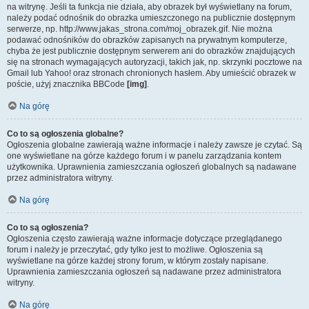
na witrynę. Jeśli ta funkcja nie działa, aby obrazek był wyświetlany na forum,
należy podać odnośnik do obrazka umieszczonego na publicznie dostępnym
serwerze, np. http://www.jakas_strona.com/moj_obrazek.gif. Nie można
podawać odnośników do obrazków zapisanych na prywatnym komputerze,
chyba że jest publicznie dostępnym serwerem ani do obrazków znajdujących
się na stronach wymagających autoryzacji, takich jak, np. skrzynki pocztowe na
Gmail lub Yahoo! oraz stronach chronionych hasłem. Aby umieścić obrazek w
poście, użyj znacznika BBCode
[img]
.
Na górę
Co to są ogłoszenia globalne?
Ogłoszenia globalne zawierają ważne informacje i należy zawsze je czytać. Są
one wyświetlane na górze każdego forum i w panelu zarządzania kontem
użytkownika. Uprawnienia zamieszczania ogłoszeń globalnych są nadawane
przez administratora witryny.
Na górę
Co to są ogłoszenia?
Ogłoszenia często zawierają ważne informacje dotyczące przeglądanego
forum i należy je przeczytać, gdy tylko jest to możliwe. Ogłoszenia są
wyświetlane na górze każdej strony forum, w którym zostały napisane.
Uprawnienia zamieszczania ogłoszeń są nadawane przez administratora
witryny.
Na górę