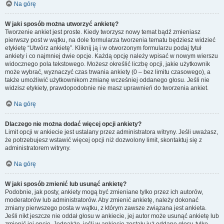
Na górę
W jaki sposób można utworzyć ankietę?
Tworzenie ankiet jest proste. Kiedy tworzysz nowy temat bądź zmieniasz
pierwszy post w wątku, na dole formularza tworzenia tematu będziesz widzieć
etykietę “Utwórz ankietę”. Kliknij ją i w otworzonym formularzu podaj tytuł
ankiety i co najmniej dwie opcje. Każdą opcję należy wpisać w nowym wierszu
widocznego pola tekstowego. Możesz określić liczbę opcji, jakie użytkownik
może wybrać, wyznaczyć czas trwania ankiety (0 – bez limitu czasowego), a
także umożliwić użytkownikom zmianę wcześniej oddanego głosu. Jeśli nie
widzisz etykiety, prawdopodobnie nie masz uprawnień do tworzenia ankiet.
Na górę
Dlaczego nie można dodać więcej opcji ankiety?
Limit opcji w ankiecie jest ustalany przez administratora witryny. Jeśli uważasz,
że potrzebujesz wstawić więcej opcji niż dozwolony limit, skontaktuj się z
administratorem witryny.
Na górę
W jaki sposób zmienić lub usunąć ankietę?
Podobnie, jak posty, ankiety mogą być zmieniane tylko przez ich autorów,
moderatorów lub administratorów. Aby zmienić ankietę, należy dokonać
zmiany pierwszego posta w wątku, z którym zawsze związana jest ankieta.
Jeśli nikt jeszcze nie oddał głosu w ankiecie, jej autor może usunąć ankietę lub