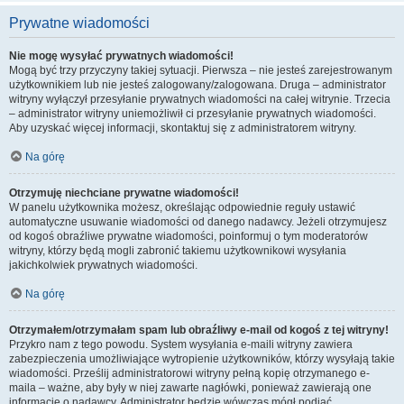
Prywatne wiadomości
Nie mogę wysyłać prywatnych wiadomości!
Mogą być trzy przyczyny takiej sytuacji. Pierwsza – nie jesteś zarejestrowanym
użytkownikiem lub nie jesteś zalogowany/zalogowana. Druga – administrator
witryny wyłączył przesyłanie prywatnych wiadomości na całej witrynie. Trzecia
– administrator witryny uniemożliwił ci przesyłanie prywatnych wiadomości.
Aby uzyskać więcej informacji, skontaktuj się z administratorem witryny.
Na górę
Otrzymuję niechciane prywatne wiadomości!
W panelu użytkownika możesz, określając odpowiednie reguły ustawić
automatyczne usuwanie wiadomości od danego nadawcy. Jeżeli otrzymujesz
od kogoś obraźliwe prywatne wiadomości, poinformuj o tym moderatorów
witryny, którzy będą mogli zabronić takiemu użytkownikowi wysyłania
jakichkolwiek prywatnych wiadomości.
Na górę
Otrzymałem/otrzymałam spam lub obraźliwy e-mail od kogoś z tej witryny!
Przykro nam z tego powodu. System wysyłania e-maili witryny zawiera
zabezpieczenia umożliwiające wytropienie użytkowników, którzy wysyłają takie
wiadomości. Prześlij administratorowi witryny pełną kopię otrzymanego e-
maila – ważne, aby były w niej zawarte nagłówki, ponieważ zawierają one
informacje o nadawcy. Administrator będzie wówczas mógł podjąć