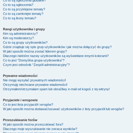
Co to są ogłoszenia globalne?
Co to są ogłoszenia?
Co to są przyklejone tematy?
Co to są zamknięte tematy?
Co to są ikony tematu?
Rangi użytkownika i grupy
Kim są administratorzy?
Kim są moderatorzy?
Co to są grupy użytkowników?
Gdzie znajduje się spis grup użytkowników i jak można dołączyć do grupy?
W jaki sposób można zostać liderem grupy?
Dlaczego niektóre nazwy użytkowników są wyświetlane innymi kolorami?
Co to jest “Domyślna grupa użytkownika”?
Czym jest odnośnik “Zespół administracyjny”?
Prywatne wiadomości
Nie mogę wysyłać prywatnych wiadomości!
Otrzymuję niechciane prywatne wiadomości!
Otrzymałem/otrzymałam spam lub obraźliwy e-mail od kogoś z tej witryny!
Przyjaciele i wrogowie
Co to jest lista przyjaciół i wrogów?
W jaki sposób można dodawać/usuwać użytkowników z listy przyjaciół lub wrogów?
Przeszukiwanie forów
W jaki sposób można przeszukiwać fora?
Dlaczego moje wyszukiwanie nie zwraca wyników?