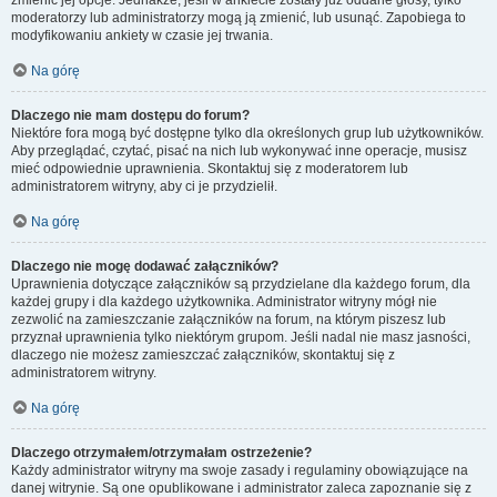
zmienić jej opcje. Jednakże, jeśli w ankiecie zostały już oddane głosy, tylko
moderatorzy lub administratorzy mogą ją zmienić, lub usunąć. Zapobiega to
modyfikowaniu ankiety w czasie jej trwania.
Na górę
Dlaczego nie mam dostępu do forum?
Niektóre fora mogą być dostępne tylko dla określonych grup lub użytkowników.
Aby przeglądać, czytać, pisać na nich lub wykonywać inne operacje, musisz
mieć odpowiednie uprawnienia. Skontaktuj się z moderatorem lub
administratorem witryny, aby ci je przydzielił.
Na górę
Dlaczego nie mogę dodawać załączników?
Uprawnienia dotyczące załączników są przydzielane dla każdego forum, dla
każdej grupy i dla każdego użytkownika. Administrator witryny mógł nie
zezwolić na zamieszczanie załączników na forum, na którym piszesz lub
przyznał uprawnienia tylko niektórym grupom. Jeśli nadal nie masz jasności,
dlaczego nie możesz zamieszczać załączników, skontaktuj się z
administratorem witryny.
Na górę
Dlaczego otrzymałem/otrzymałam ostrzeżenie?
Każdy administrator witryny ma swoje zasady i regulaminy obowiązujące na
danej witrynie. Są one opublikowane i administrator zaleca zapoznanie się z