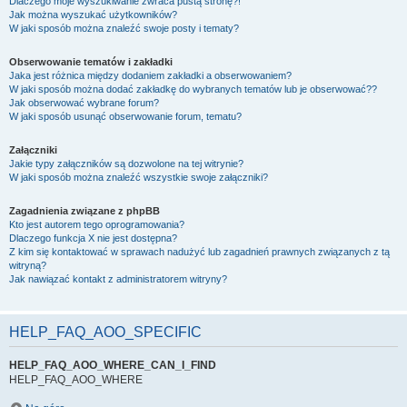
Dlaczego moje wyszukiwanie zwraca pustą stronę?!
Jak można wyszukać użytkowników?
W jaki sposób można znaleźć swoje posty i tematy?
Obserwowanie tematów i zakładki
Jaka jest różnica między dodaniem zakładki a obserwowaniem?
W jaki sposób można dodać zakładkę do wybranych tematów lub je obserwować??
Jak obserwować wybrane forum?
W jaki sposób usunąć obserwowanie forum, tematu?
Załączniki
Jakie typy załączników są dozwolone na tej witrynie?
W jaki sposób można znaleźć wszystkie swoje załączniki?
Zagadnienia związane z phpBB
Kto jest autorem tego oprogramowania?
Dlaczego funkcja X nie jest dostępna?
Z kim się kontaktować w sprawach nadużyć lub zagadnień prawnych związanych z tą
witryną?
Jak nawiązać kontakt z administratorem witryny?
HELP_FAQ_AOO_SPECIFIC
HELP_FAQ_AOO_WHERE_CAN_I_FIND
HELP_FAQ_AOO_WHERE