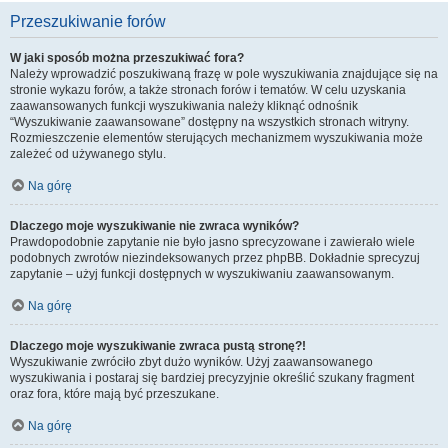
Przeszukiwanie forów
W jaki sposób można przeszukiwać fora?
Należy wprowadzić poszukiwaną frazę w pole wyszukiwania znajdujące się na
stronie wykazu forów, a także stronach forów i tematów. W celu uzyskania
zaawansowanych funkcji wyszukiwania należy kliknąć odnośnik
“Wyszukiwanie zaawansowane” dostępny na wszystkich stronach witryny.
Rozmieszczenie elementów sterujących mechanizmem wyszukiwania może
zależeć od używanego stylu.
Na górę
Dlaczego moje wyszukiwanie nie zwraca wyników?
Prawdopodobnie zapytanie nie było jasno sprecyzowane i zawierało wiele
podobnych zwrotów niezindeksowanych przez phpBB. Dokładnie sprecyzuj
zapytanie – użyj funkcji dostępnych w wyszukiwaniu zaawansowanym.
Na górę
Dlaczego moje wyszukiwanie zwraca pustą stronę?!
Wyszukiwanie zwróciło zbyt dużo wyników. Użyj zaawansowanego
wyszukiwania i postaraj się bardziej precyzyjnie określić szukany fragment
oraz fora, które mają być przeszukane.
Na górę