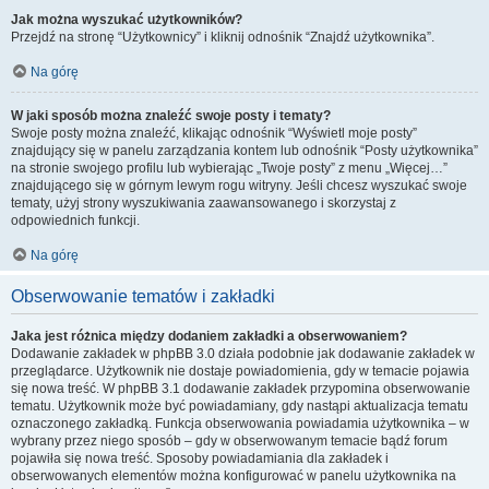
Jak można wyszukać użytkowników?
Przejdź na stronę “Użytkownicy” i kliknij odnośnik “Znajdź użytkownika”.
Na górę
W jaki sposób można znaleźć swoje posty i tematy?
Swoje posty można znaleźć, klikając odnośnik “Wyświetl moje posty”
znajdujący się w panelu zarządzania kontem lub odnośnik “Posty użytkownika”
na stronie swojego profilu lub wybierając „Twoje posty” z menu „Więcej…”
znajdującego się w górnym lewym rogu witryny. Jeśli chcesz wyszukać swoje
tematy, użyj strony wyszukiwania zaawansowanego i skorzystaj z
odpowiednich funkcji.
Na górę
Obserwowanie tematów i zakładki
Jaka jest różnica między dodaniem zakładki a obserwowaniem?
Dodawanie zakładek w phpBB 3.0 działa podobnie jak dodawanie zakładek w
przeglądarce. Użytkownik nie dostaje powiadomienia, gdy w temacie pojawia
się nowa treść. W phpBB 3.1 dodawanie zakładek przypomina obserwowanie
tematu. Użytkownik może być powiadamiany, gdy nastąpi aktualizacja tematu
oznaczonego zakładką. Funkcja obserwowania powiadamia użytkownika – w
wybrany przez niego sposób – gdy w obserwowanym temacie bądź forum
pojawiła się nowa treść. Sposoby powiadamiania dla zakładek i
obserwowanych elementów można konfigurować w panelu użytkownika na