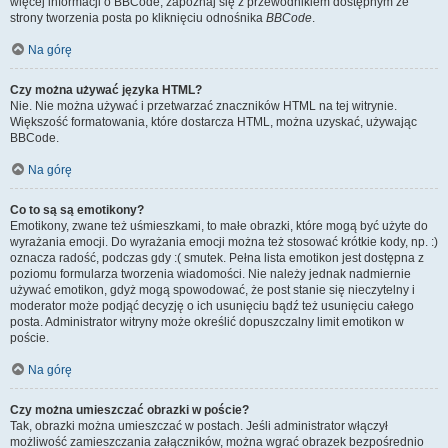
więcej informacji o BBCode, zapoznaj się z przewodnikiem dostępnym ze
strony tworzenia posta po kliknięciu odnośnika
BBCode
.
Na górę
Czy można używać języka HTML?
Nie. Nie można używać i przetwarzać znaczników HTML na tej witrynie.
Większość formatowania, które dostarcza HTML, można uzyskać, używając
BBCode.
Na górę
Co to są są emotikony?
Emotikony, zwane też uśmieszkami, to małe obrazki, które mogą być użyte do
wyrażania emocji. Do wyrażania emocji można też stosować krótkie kody, np. :)
oznacza radość, podczas gdy :( smutek. Pełna lista emotikon jest dostępna z
poziomu formularza tworzenia wiadomości. Nie należy jednak nadmiernie
używać emotikon, gdyż mogą spowodować, że post stanie się nieczytelny i
moderator może podjąć decyzję o ich usunięciu bądź też usunięciu całego
posta. Administrator witryny może określić dopuszczalny limit emotikon w
poście.
Na górę
Czy można umieszczać obrazki w poście?
Tak, obrazki można umieszczać w postach. Jeśli administrator włączył
możliwość zamieszczania załączników, można wgrać obrazek bezpośrednio