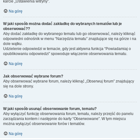
karcie „Ustawienia witryny”.
Na górę
W jaki sposób można dodać zakładkę do wybranych tematów lub je
obserwować??
Aby dodać zakładkę do wybranego tematu lub go obserwować, należy kliknąć
odpowiedni odnośnik w menu “Narzędzia tematu” znajdujące się na górze i na
dole wątku.
Udzielenie odpowiedzi w temacie, gdy jest aktywna funkcja “Powiadamiaj o
opublikowaniu odpowiedzi” spowoduje włączenie obserwowania tematu.
Na górę
Jak obserwować wybrane forum?
Aby obserwować wybrane forum, należy kliknąć „Obserwuj forum” znajdujący
się na dole strony.
Na górę
W jaki sposób usunąć obserwowanie forum, tematu?
Aby wyłączyć funkcję obserwowania forum, tematu, należy przejść do panelu
zarządzania kontem i następnie do karty “Obserwowane”. W tym miejscu
można wyłączyć obserwowanie forów i tematów.
Na górę