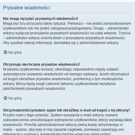
Prywatne wiadomości
Nie mogę wysyłać prywatnych wiadomości!
Mogą być trzy przyczyny takiej sytuacji. Pierwsza – nie jesteś zarejestrowanym
użytkownikiem lub nie jesteś zalogowany/zalogowana. Druga – administrator
witryny wyłączył przesyłanie prywatnych wiadomości na całej witrynie. Trzecia
– administrator witryny uniemożliwił ci przesyłanie prywatnych wiadomości.
Aby uzyskać więcej informacji, skontaktuj się z administratorem witryny.
Na górę
Otrzymuję niechciane prywatne wiadomości!
W panelu użytkownika możesz, określając odpowiednie reguły ustawić
automatyczne usuwanie wiadomości od danego nadawcy. Jeżeli otrzymujesz
od kogoś obraźliwe prywatne wiadomości, poinformuj o tym moderatorów
witryny, którzy będą mogli zabronić takiemu użytkownikowi wysyłania
jakichkolwiek prywatnych wiadomości.
Na górę
Otrzymałem/otrzymałam spam lub obraźliwy e-mail od kogoś z tej witryny!
Przykro nam z tego powodu. System wysyłania e-maili witryny zawiera
zabezpieczenia umożliwiające wytropienie użytkowników, którzy wysyłają takie
wiadomości. Prześlij administratorowi witryny pełną kopię otrzymanego e-
maila – ważne, aby były w niej zawarte nagłówki, ponieważ zawierają one
informacje o nadawcy. Administrator będzie wówczas mógł podjąć