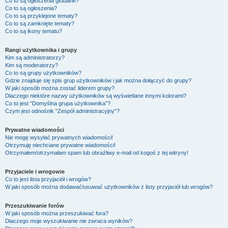
Co to są ogłoszenia globalne?
Co to są ogłoszenia?
Co to są przyklejone tematy?
Co to są zamknięte tematy?
Co to są ikony tematu?
Rangi użytkownika i grupy
Kim są administratorzy?
Kim są moderatorzy?
Co to są grupy użytkowników?
Gdzie znajduje się spis grup użytkowników i jak można dołączyć do grupy?
W jaki sposób można zostać liderem grupy?
Dlaczego niektóre nazwy użytkowników są wyświetlane innymi kolorami?
Co to jest “Domyślna grupa użytkownika”?
Czym jest odnośnik “Zespół administracyjny”?
Prywatne wiadomości
Nie mogę wysyłać prywatnych wiadomości!
Otrzymuję niechciane prywatne wiadomości!
Otrzymałem/otrzymałam spam lub obraźliwy e-mail od kogoś z tej witryny!
Przyjaciele i wrogowie
Co to jest lista przyjaciół i wrogów?
W jaki sposób można dodawać/usuwać użytkowników z listy przyjaciół lub wrogów?
Przeszukiwanie forów
W jaki sposób można przeszukiwać fora?
Dlaczego moje wyszukiwanie nie zwraca wyników?