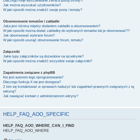
Dlaczego moje wyszukiwanie zwraca pustą stronę?!
Jak można wyszukać użytkowników?
W jaki sposób można znaleźć swoje posty i tematy?
Obserwowanie tematów i zakładki
Jaka jest różnica między dodaniem zakładki a obserwowaniem?
W jaki sposób można dodać zakładkę do wybranych tematów lub je obserwować??
Jak obserwować wybrane forum?
W jaki sposób usunąć obserwowanie forum, tematu?
Załączniki
Jakie typy załączników są dozwolone na tej witrynie?
W jaki sposób można znaleźć wszystkie swoje załączniki?
Zagadnienia związane z phpBB
Kto jest autorem tego oprogramowania?
Dlaczego funkcja X nie jest dostępna?
Z kim się kontaktować w sprawach nadużyć lub zagadnień prawnych związanych z tą
witryną?
Jak nawiązać kontakt z administratorem witryny?
HELP_FAQ_AOO_SPECIFIC
HELP_FAQ_AOO_WHERE_CAN_I_FIND
HELP_FAQ_AOO_WHERE