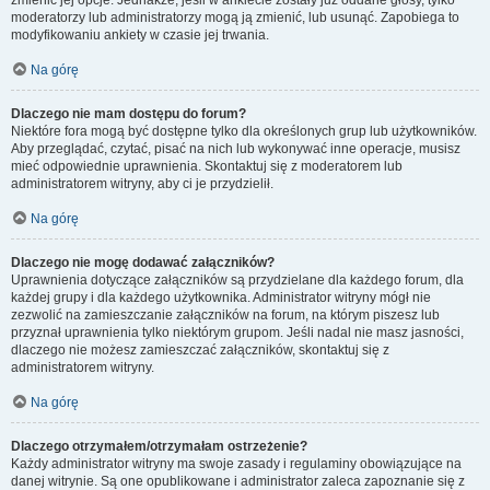
zmienić jej opcje. Jednakże, jeśli w ankiecie zostały już oddane głosy, tylko
moderatorzy lub administratorzy mogą ją zmienić, lub usunąć. Zapobiega to
modyfikowaniu ankiety w czasie jej trwania.
Na górę
Dlaczego nie mam dostępu do forum?
Niektóre fora mogą być dostępne tylko dla określonych grup lub użytkowników.
Aby przeglądać, czytać, pisać na nich lub wykonywać inne operacje, musisz
mieć odpowiednie uprawnienia. Skontaktuj się z moderatorem lub
administratorem witryny, aby ci je przydzielił.
Na górę
Dlaczego nie mogę dodawać załączników?
Uprawnienia dotyczące załączników są przydzielane dla każdego forum, dla
każdej grupy i dla każdego użytkownika. Administrator witryny mógł nie
zezwolić na zamieszczanie załączników na forum, na którym piszesz lub
przyznał uprawnienia tylko niektórym grupom. Jeśli nadal nie masz jasności,
dlaczego nie możesz zamieszczać załączników, skontaktuj się z
administratorem witryny.
Na górę
Dlaczego otrzymałem/otrzymałam ostrzeżenie?
Każdy administrator witryny ma swoje zasady i regulaminy obowiązujące na
danej witrynie. Są one opublikowane i administrator zaleca zapoznanie się z