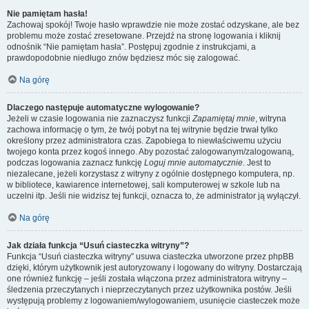
Nie pamiętam hasła!
Zachowaj spokój! Twoje hasło wprawdzie nie może zostać odzyskane, ale bez
problemu może zostać zresetowane. Przejdź na stronę logowania i kliknij
odnośnik “Nie pamiętam hasła”. Postępuj zgodnie z instrukcjami, a
prawdopodobnie niedługo znów będziesz móc się zalogować.
Na górę
Dlaczego następuje automatyczne wylogowanie?
Jeżeli w czasie logowania nie zaznaczysz funkcji
Zapamiętaj mnie
, witryna
zachowa informację o tym, że twój pobyt na tej witrynie będzie trwał tylko
określony przez administratora czas. Zapobiega to niewłaściwemu użyciu
twojego konta przez kogoś innego. Aby pozostać zalogowanym/zalogowaną,
podczas logowania zaznacz funkcję
Loguj mnie automatycznie
. Jest to
niezalecane, jeżeli korzystasz z witryny z ogólnie dostępnego komputera, np.
w bibliotece, kawiarence internetowej, sali komputerowej w szkole lub na
uczelni itp. Jeśli nie widzisz tej funkcji, oznacza to, że administrator ją wyłączył.
Na górę
Jak działa funkcja “Usuń ciasteczka witryny”?
Funkcja “Usuń ciasteczka witryny” usuwa ciasteczka utworzone przez phpBB
dzięki, którym użytkownik jest autoryzowany i logowany do witryny. Dostarczają
one również funkcję – jeśli została włączona przez administratora witryny –
śledzenia przeczytanych i nieprzeczytanych przez użytkownika postów. Jeśli
występują problemy z logowaniem/wylogowaniem, usunięcie ciasteczek może