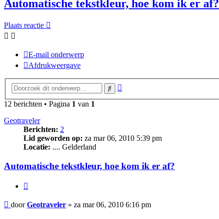
Automatische tekstkleur, hoe kom ik er af?
Plaats reactie
E-mail onderwerp
Afdrukweergave
Uitgebreid
Zoek
zoeken
12 berichten • Pagina
1
van
1
Geotraveler
Berichten:
2
Lid geworden op:
za mar 06, 2010 5:39 pm
Locatie:
.... Gelderland
Automatische tekstkleur, hoe kom ik er af?
Citeer
Bericht
door
Geotraveler
»
za mar 06, 2010 6:16 pm