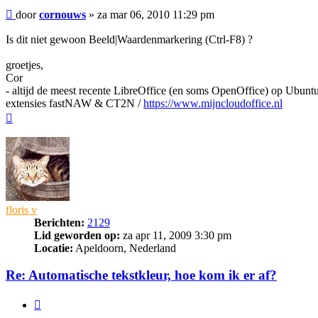
Bericht
door
cornouws
»
za mar 06, 2010 11:29 pm
Is dit niet gewoon Beeld|Waardenmarkering (Ctrl-F8) ?
groetjes,
Cor
- altijd de meest recente LibreOffice (en soms OpenOffice) op Ubuntu
extensies fastNAW & CT2N /
https://www.mijncloudoffice.nl
Omhoog
floris v
Berichten:
2129
Lid geworden op:
za apr 11, 2009 3:30 pm
Locatie:
Apeldoorn, Nederland
Re: Automatische tekstkleur, hoe kom ik er af?
Citeer