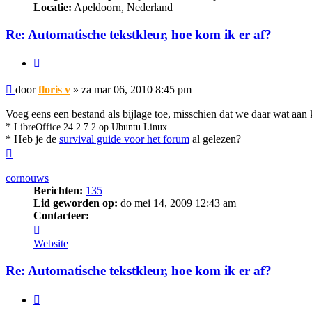
Locatie:
Apeldoorn, Nederland
Re: Automatische tekstkleur, hoe kom ik er af?
Citeer
Bericht
door
floris v
»
za mar 06, 2010 8:45 pm
Voeg eens een bestand als bijlage toe, misschien dat we daar wat aan k
*
LibreOffice 24.2.7.2 op Ubuntu Linux
* Heb je de
survival guide voor het forum
al gelezen?
Omhoog
cornouws
Berichten:
135
Lid geworden op:
do mei 14, 2009 12:43 am
Contacteer:
Contacteer
cornouws
Website
Re: Automatische tekstkleur, hoe kom ik er af?
Citeer