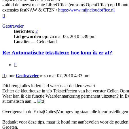
- altijd de meest recente LibreOffice (en soms OpenOffice) op Ubuntu
extensies fastNAW & CT2N /
https://www.mijncloudoffice.nl
Omhoog
Geotraveler
Berichten:
2
Lid geworden op:
za mar 06, 2010 5:39 pm
Locatie:
.... Gelderland
Re: Automatische tekstkleur, hoe kom ik er af?
Citeer
Bericht
door
Geotraveler
»
zo mar 07, 2010 4:33 pm
Dit brengt alles inderdaad weer naar de kleur zwart.
Echter de kleurkeuze in tab Teksteffecten van het venster Cellen Opma
Waar kan ik die functie Waardenmarkering permanent uitzetten? In E
automatisch aan ...
Overigens: in de Extra|Opties|Vormgeving staan alle kleurinstellingen
Bedankt voor deze tips, maar ik houd me aanbevolen voor de gouden
Groeten,