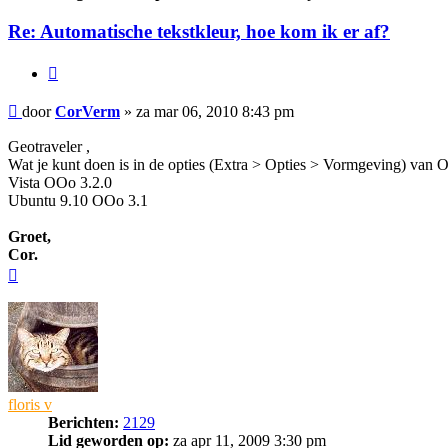
Re: Automatische tekstkleur, hoe kom ik er af?
Citeer
Bericht
door
CorVerm
»
za mar 06, 2010 8:43 pm
Geotraveler ,
Wat je kunt doen is in de opties (Extra > Opties > Vormgeving) van OO
Vista OOo 3.2.0
Ubuntu 9.10 OOo 3.1
Groet,
Cor.
Omhoog
floris v
Berichten:
2129
Lid geworden op:
za apr 11, 2009 3:30 pm