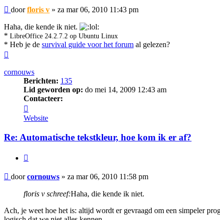
Bericht
door
floris v
»
za mar 06, 2010 11:43 pm
Haha, die kende ik niet.
*
LibreOffice 24.2.7.2 op Ubuntu Linux
* Heb je de
survival guide voor het forum
al gelezen?
Omhoog
cornouws
Berichten:
135
Lid geworden op:
do mei 14, 2009 12:43 am
Contacteer:
Contacteer
cornouws
Website
Re: Automatische tekstkleur, hoe kom ik er af?
Citeer
Bericht
door
cornouws
»
za mar 06, 2010 11:58 pm
floris v schreef:
Haha, die kende ik niet.
Ach, je weet hoe het is: altijd wordt er gevraagd om een simpeler pr
logisch dat we niet alles kennen