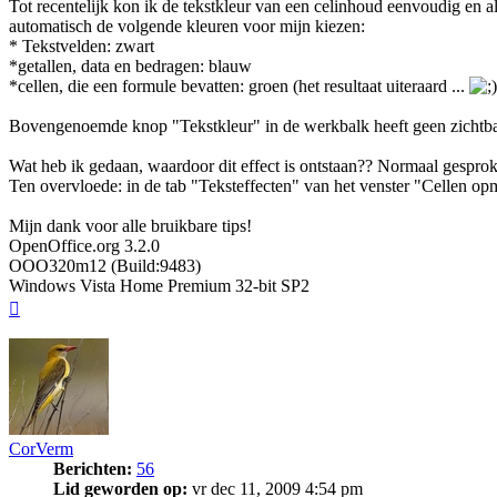
Tot recentelijk kon ik de tekstkleur van een celinhoud eenvoudig en 
automatisch de volgende kleuren voor mijn kiezen:
* Tekstvelden: zwart
*getallen, data en bedragen: blauw
*cellen, die een formule bevatten: groen (het resultaat uiteraard ...
Bovengenoemde knop "Tekstkleur" in de werkbalk heeft geen zichtbaa
Wat heb ik gedaan, waardoor dit effect is ontstaan?? Normaal gesprok
Ten overvloede: in de tab "Teksteffecten" van het venster "Cellen opma
Mijn dank voor alle bruikbare tips!
OpenOffice.org 3.2.0
OOO320m12 (Build:9483)
Windows Vista Home Premium 32-bit SP2
Omhoog
CorVerm
Berichten:
56
Lid geworden op:
vr dec 11, 2009 4:54 pm