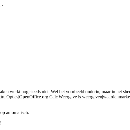
 -
ken werkt nog steeds niet. Wel het voorbeeld onderin, maar in het sheet 
xtra|Opties|OpenOffice.org Calc|Weergave is weergeven|waardenmarkeri
 op automatisch.
!