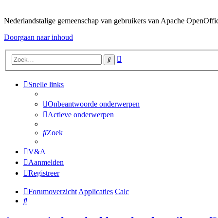
Nederlandstalige gemeenschap van gebruikers van Apache OpenOffice,
Doorgaan naar inhoud
Uitgebreid
Zoek
zoeken
Snelle links
Onbeantwoorde onderwerpen
Actieve onderwerpen
Zoek
V&A
Aanmelden
Registreer
Forumoverzicht
Applicaties
Calc
Zoek