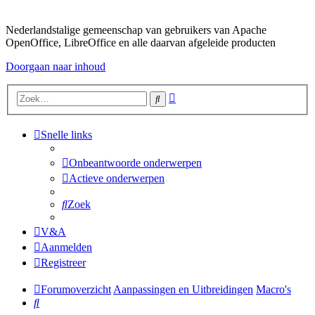
Nederlandstalige gemeenschap van gebruikers van Apache
OpenOffice, LibreOffice en alle daarvan afgeleide producten
Doorgaan naar inhoud
Uitgebreid
Zoek
zoeken
Snelle links
Onbeantwoorde onderwerpen
Actieve onderwerpen
Zoek
V&A
Aanmelden
Registreer
Forumoverzicht
Aanpassingen en Uitbreidingen
Macro's
Zoek