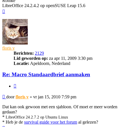
Romke
LibreOffice 24.2.4.2 op openSUSE Leap 15.6
Omhoog
floris v
Berichten:
2129
Lid geworden op:
za apr 11, 2009 3:30 pm
Locatie:
Apeldoorn, Nederland
Re: Macro Standaardbrief aanmaken
Citeer
Bericht
door
floris v
»
vr jan 15, 2010 7:59 pm
Dat kan ook gewoon met een sjabloon. Of moet er meer worden
gedaan?
*
LibreOffice 24.2.7.2 op Ubuntu Linux
* Heb je de
survival guide voor het forum
al gelezen?
Omhoog