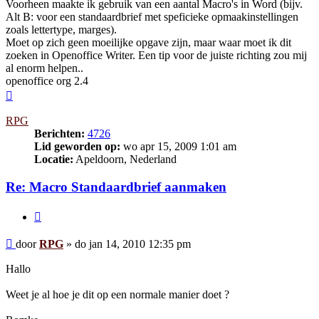
Voorheen maakte ik gebruik van een aantal Macro's in Word (bijv.
Alt B: voor een standaardbrief met speficieke opmaakinstellingen
zoals lettertype, marges).
Moet op zich geen moeilijke opgave zijn, maar waar moet ik dit
zoeken in Openoffice Writer. Een tip voor de juiste richting zou mij
al enorm helpen..
openoffice org 2.4
Omhoog
RPG
Berichten:
4726
Lid geworden op:
wo apr 15, 2009 1:01 am
Locatie:
Apeldoorn, Nederland
Re: Macro Standaardbrief aanmaken
Citeer
Bericht
door
RPG
»
do jan 14, 2010 12:35 pm
Hallo
Weet je al hoe je dit op een normale manier doet ?