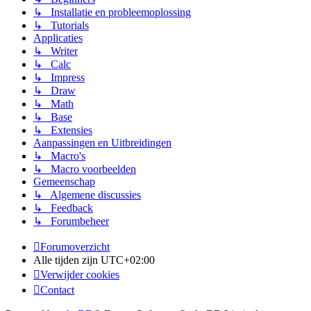
↳ Installatie en probleemoplossing
↳ Tutorials
Applicaties
↳ Writer
↳ Calc
↳ Impress
↳ Draw
↳ Math
↳ Base
↳ Extensies
Aanpassingen en Uitbreidingen
↳ Macro's
↳ Macro voorbeelden
Gemeenschap
↳ Algemene discussies
↳ Feedback
↳ Forumbeheer
Forumoverzicht
Alle tijden zijn
UTC+02:00
Verwijder cookies
Contact