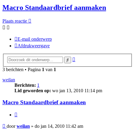
Macro Standaardbrief aanmaken
Plaats reactie
E-mail onderwerp
Afdrukweergave
Uitgebreid
Zoek
zoeken
3 berichten • Pagina
1
van
1
weilan
Berichten:
1
Lid geworden op:
wo jan 13, 2010 11:14 pm
Macro Standaardbrief aanmaken
Citeer
Bericht
door
weilan
»
do jan 14, 2010 11:42 am