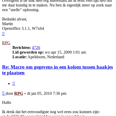
Overigens is de link heel erg interessant als ik eens veel tijd heb om
me daar kundig in te maken. Nu ben ik eigenlijk meer op zoek naar
een "snelle" oplossing.
Bedankt alvast,
Martin
Openoffice 3.1.1, W7x64
Omhoog
RPG
Berichten:
4726
Lid geworden op:
wo apr 15, 2009 1:01 am
Locatie:
Apeldoorn, Nederland
Re: Macro om gegevens in een kolom tussen haakjes
te plaatsen
Citeer
Bericht
door
RPG
»
di jan 05, 2010 7:36 pm
Hallo
Ik denk dat het eenvoudigste nog wel eens zou kunnen zijn: