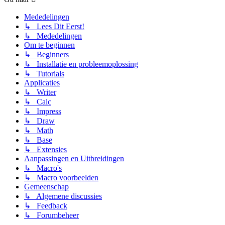
Mededelingen
↳ Lees Dit Eerst!
↳ Mededelingen
Om te beginnen
↳ Beginners
↳ Installatie en probleemoplossing
↳ Tutorials
Applicaties
↳ Writer
↳ Calc
↳ Impress
↳ Draw
↳ Math
↳ Base
↳ Extensies
Aanpassingen en Uitbreidingen
↳ Macro's
↳ Macro voorbeelden
Gemeenschap
↳ Algemene discussies
↳ Feedback
↳ Forumbeheer