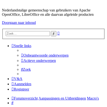
Nederlandstalige gemeenschap van gebruikers van Apache
OpenOffice, LibreOffice en alle daarvan afgeleide producten
Doorgaan naar inhoud
Uitgebreid
Zoek
zoeken
Snelle links
Onbeantwoorde onderwerpen
Actieve onderwerpen
Zoek
V&A
Aanmelden
Registreer
Forumoverzicht
Aanpassingen en Uitbreidingen
Macro's
Zoek