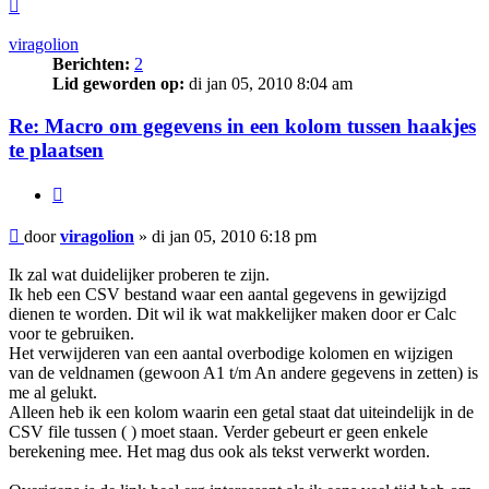
Omhoog
viragolion
Berichten:
2
Lid geworden op:
di jan 05, 2010 8:04 am
Re: Macro om gegevens in een kolom tussen haakjes
te plaatsen
Citeer
Bericht
door
viragolion
»
di jan 05, 2010 6:18 pm
Ik zal wat duidelijker proberen te zijn.
Ik heb een CSV bestand waar een aantal gegevens in gewijzigd
dienen te worden. Dit wil ik wat makkelijker maken door er Calc
voor te gebruiken.
Het verwijderen van een aantal overbodige kolomen en wijzigen
van de veldnamen (gewoon A1 t/m An andere gegevens in zetten) is
me al gelukt.
Alleen heb ik een kolom waarin een getal staat dat uiteindelijk in de
CSV file tussen ( ) moet staan. Verder gebeurt er geen enkele
berekening mee. Het mag dus ook als tekst verwerkt worden.