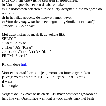
a) de CSV file ongwijzigd bewaren in spreadsheet.
b) Van dit spreadsheet een database maken
c) De kolommen selecteren in de query designer in die volgorde die
nodig is.
d) In het alias gedeelte de nieuwe namen geven
e) Voor de vraag waar het mee begon dit gebruiken : concat('('
,"mooi",')') AS "daar"
Met deze instructie maak ik de gehele lijst.
SELECT
"Daar" AS "Zie"
, "Hier " AS "Klaar"
, concat('(' ,"mooi",')') AS "daar"
FROM "Sheet1"
Kijk in deze
link
.
Voor een spreadsheet kun je gewoon een functie gebruiken
je krijgt zoiets als dit: =IF(LEN(C2);"(" & C2 & ")";"")
if = als
len=lengte
Vergeet de link over basic en de API maar bestudeer gewoon de
help file van Openoffice want dat is voor zoiets vaak het beste.