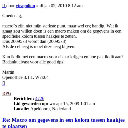
Bericht
door
viragolion
»
di jan 05, 2010 8:12 am
Goededag,
macro''s zijn niet mijn sterkste punt, maar wel erg handig. Wat ik
graag zou willen doen is een macro maken om de gegevens in een
specifieke kolom tussen haakjes te zetten.
Dus 2009573 wordt dan (2009573)
Als de cel leeg is moet deze leeg blijven.
Kan ik dit met een macro voor elkaar krijgen en hoe pak ik dit aan?
Bedankt alvast voor alle goed tips!
Martin
Openoffice 3.1.1, W7x64
Omhoog
RPG
Berichten:
4726
Lid geworden op:
wo apr 15, 2009 1:01 am
Locatie:
Apeldoorn, Nederland
Re: Macro om gegevens in een kolom tussen haakjes
te plaatsen