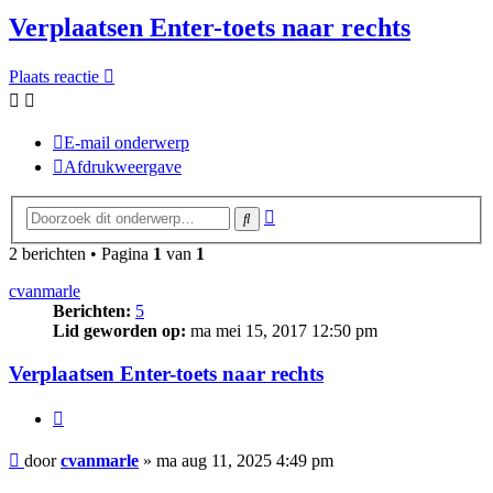
Verplaatsen Enter-toets naar rechts
Plaats reactie
E-mail onderwerp
Afdrukweergave
Uitgebreid
Zoek
zoeken
2 berichten • Pagina
1
van
1
cvanmarle
Berichten:
5
Lid geworden op:
ma mei 15, 2017 12:50 pm
Verplaatsen Enter-toets naar rechts
Citeer
Bericht
door
cvanmarle
»
ma aug 11, 2025 4:49 pm