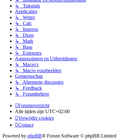
↳ Tutorials
Applicaties
↳ Writer
↳ Calc
↳ Impress
↳ Draw
↳ Math
↳ Base
↳ Extensies
Aanpassingen en Uitbreidingen
↳ Macro's
↳ Macro voorbeelden
Gemeenschap
↳ Algemene discussies
↳ Feedback
↳ Forumbeheer
Forumoverzicht
Alle tijden zijn
UTC+02:00
Verwijder cookies
Contact
Powered by
phpBB
® Forum Software © phpBB Limited