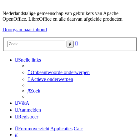
Nederlandstalige gemeenschap van gebruikers van Apache
OpenOffice, LibreOffice en alle daarvan afgeleide producten
Doorgaan naar inhoud
Uitgebreid
Zoek
zoeken
Snelle links
Onbeantwoorde onderwerpen
Actieve onderwerpen
Zoek
V&A
Aanmelden
Registreer
Forumoverzicht
Applicaties
Calc
Zoek