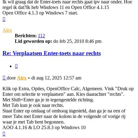
Ik wil graag dat de Enter-toets naar rechts gaat ipv naar onder. Hoe
regel ik dat?Ik heb Windows 11 en Open Office 4.1.15
Open Office 4.1.3 op Windows 7 start.
Omhoog
Alex
Berichten:
112
Lid geworden op:
do feb 25, 2010 8:46 pm
Re: Verplaatsen Enter-toets naar rechts
Citeer
Bericht
door
Alex
»
di aug 12, 2025 12:57 am
Klik op Extra, Opties, OpenOffice Calc, Algemeen. Vink "Druk op
Enter om selectie te verplaatsen" aan. Kies daarachter "rechts".
Met Shift+Enter ga je in tegengestelde richting.
Met Tab kun je ook naar rechts.
Staat Enter op omlaag of omhoog ingesteld, dan ga je na een of
meer Tabs met Enter naar de kolom in de volgende of vorige rij
waar je met Tab bent begonnen.
AOO 4.1.16 & LO 25.8.3 op Windows 10
Omhoog