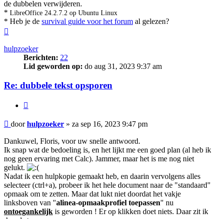
de dubbelen verwijderen.
*
LibreOffice 24.2.7.2 op Ubuntu Linux
* Heb je de
survival guide voor het forum
al gelezen?
Omhoog
hulpzoeker
Berichten:
22
Lid geworden op:
do aug 31, 2023 9:37 am
Re: dubbele tekst opsporen
Citeer
Bericht
door
hulpzoeker
»
za sep 16, 2023 9:47 pm
Dankuwel, Floris, voor uw snelle antwoord.
Ik snap wat de bedoeling is, en het lijkt me een goed plan (al heb ik
nog geen ervaring met Calc). Jammer, maar het is me nog niet
gelukt.
Nadat ik een hulpkopie gemaakt heb, en daarin vervolgens alles
selecteer (ctrl+a), probeer ik het hele document naar de "standaard"
opmaak om te zetten. Maar dat lukt niet doordat het vakje
linksboven van "
alinea-opmaakprofiel toepassen
" nu
ontoegankelijk
is geworden ! Er op klikken doet niets. Daar zit ik