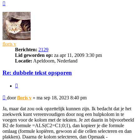
Omhoog
floris v
Berichten:
2129
Lid geworden op:
za apr 11, 2009 3:30 pm
Locatie:
Apeldoorn, Nederland
Re: dubbele tekst opsporen
Citeer
Bericht
door
floris v
»
ma sep 18, 2023 8:40 pm
Ja, maar dat zou ook opzettelijk kunnen zijn. Ik bedacht dat je het
zoekwerk kunt vereenvoudigen door nog een hulpkolom in te
voegen voor de kolom met de teksten. Je zet daarin in bijvoorbeeld
B2 de formule =ALS(C2=C1;0;1), dan kopieer je die formule
omlaag (formule kopiëren, gewoon al die cellen selecteren en dan
plakken). Daarna de kolom selecteren, dan Opmaak -