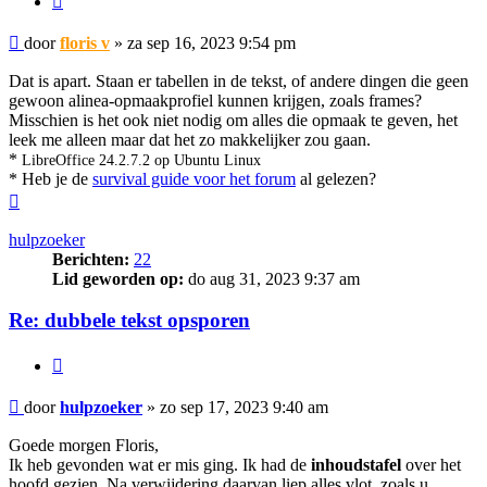
Bericht
door
floris v
»
za sep 16, 2023 9:54 pm
Dat is apart. Staan er tabellen in de tekst, of andere dingen die geen
gewoon alinea-opmaakprofiel kunnen krijgen, zoals frames?
Misschien is het ook niet nodig om alles die opmaak te geven, het
leek me alleen maar dat het zo makkelijker zou gaan.
*
LibreOffice 24.2.7.2 op Ubuntu Linux
* Heb je de
survival guide voor het forum
al gelezen?
Omhoog
hulpzoeker
Berichten:
22
Lid geworden op:
do aug 31, 2023 9:37 am
Re: dubbele tekst opsporen
Citeer
Bericht
door
hulpzoeker
»
zo sep 17, 2023 9:40 am
Goede morgen Floris,
Ik heb gevonden wat er mis ging. Ik had de
inhoudstafel
over het
hoofd gezien. Na verwijdering daarvan liep alles vlot, zoals u