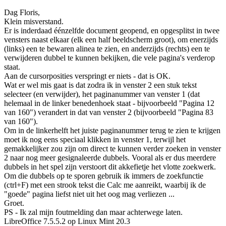
Dag Floris,
Klein misverstand.
Er is inderdaad éénzelfde document geopend, en opgesplitst in twee
vensters naast elkaar (elk een half beeldscherm groot), om enerzijds
(links) een te bewaren alinea te zien, en anderzijds (rechts) een te
verwijderen dubbel te kunnen bekijken, die vele pagina's verderop
staat.
Aan de cursorposities verspringt er niets - dat is OK.
Wat er wel mis gaat is dat zodra ik in venster 2 een stuk tekst
selecteer (en verwijder), het paginanummer van venster 1 (dat
helemaal in de linker benedenhoek staat - bijvoorbeeld "Pagina 12
van 160") verandert in dat van venster 2 (bijvoorbeeld "Pagina 83
van 160").
Om in de linkerhelft het juiste paginanummer terug te zien te krijgen
moet ik nog eens speciaal klikken in venster 1, terwijl het
gemakkelijker zou zijn om direct te kunnen verder zoeken in venster
2 naar nog meer gesignaleerde dubbels. Vooral als er dus meerdere
dubbels in het spel zijn verstoort dit akkefietje het vlotte zoekwerk.
Om die dubbels op te sporen gebruik ik immers de zoekfunctie
(ctrl+F) met een strook tekst die Calc me aanreikt, waarbij ik de
"goede" pagina liefst niet uit het oog mag verliezen ...
Groet.
PS - Ik zal mijn foutmelding dan maar achterwege laten.
LibreOffice 7.5.5.2 op Linux Mint 20.3