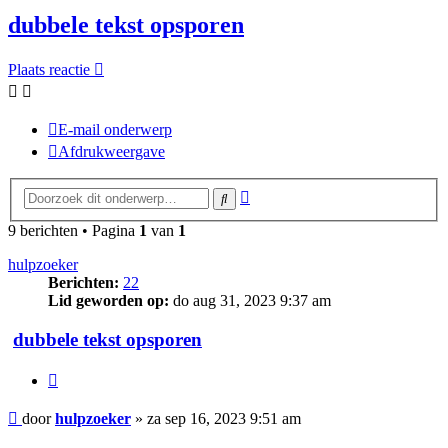
dubbele tekst opsporen
Plaats reactie
E-mail onderwerp
Afdrukweergave
Uitgebreid
Zoek
zoeken
9 berichten • Pagina
1
van
1
hulpzoeker
Berichten:
22
Lid geworden op:
do aug 31, 2023 9:37 am
dubbele tekst opsporen
Citeer
Bericht
door
hulpzoeker
»
za sep 16, 2023 9:51 am