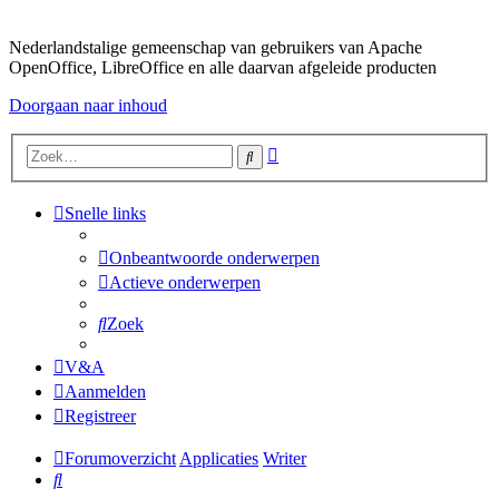
Nederlandstalige gemeenschap van gebruikers van Apache
OpenOffice, LibreOffice en alle daarvan afgeleide producten
Doorgaan naar inhoud
Uitgebreid
Zoek
zoeken
Snelle links
Onbeantwoorde onderwerpen
Actieve onderwerpen
Zoek
V&A
Aanmelden
Registreer
Forumoverzicht
Applicaties
Writer
Zoek