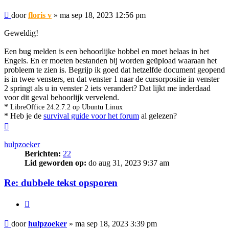
Bericht
door
floris v
»
ma sep 18, 2023 12:56 pm
Geweldig!
Een bug melden is een behoorlijke hobbel en moet helaas in het
Engels. En er moeten bestanden bij worden geüpload waaraan het
probleem te zien is. Begrijp ik goed dat hetzelfde document geopend
is in twee vensters, en dat venster 1 naar de cursorpositie in venster
2 springt als u in venster 2 iets verandert? Dat lijkt me inderdaad
voor dit geval behoorlijk vervelend.
*
LibreOffice 24.2.7.2 op Ubuntu Linux
* Heb je de
survival guide voor het forum
al gelezen?
Omhoog
hulpzoeker
Berichten:
22
Lid geworden op:
do aug 31, 2023 9:37 am
Re: dubbele tekst opsporen
Citeer
Bericht
door
hulpzoeker
»
ma sep 18, 2023 3:39 pm