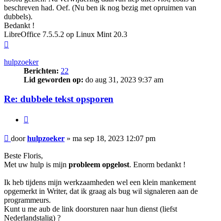
beschreven had. Oef. (Nu ben ik nog bezig met opruimen van
dubbels).
Bedankt !
LibreOffice 7.5.5.2 op Linux Mint 20.3
Omhoog
hulpzoeker
Berichten:
22
Lid geworden op:
do aug 31, 2023 9:37 am
Re: dubbele tekst opsporen
Citeer
Bericht
door
hulpzoeker
»
ma sep 18, 2023 12:07 pm
Beste Floris,
Met uw hulp is mijn
probleem opgelost
. Enorm bedankt !
Ik heb tijdens mijn werkzaamheden wel een klein mankement
opgemerkt in Writer, dat ik graag als bug wil signaleren aan de
programmeurs.
Kunt u me aub de link doorsturen naar hun dienst (liefst
Nederlandstalig) ?