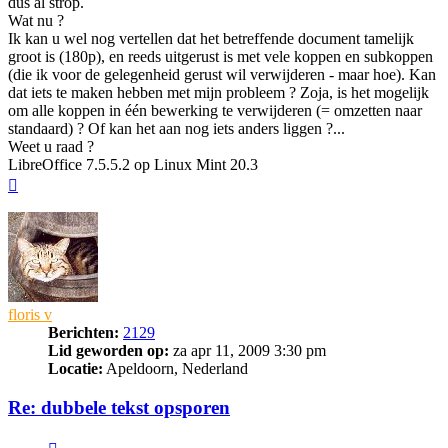
dus al strop.
Wat nu ?
Ik kan u wel nog vertellen dat het betreffende document tamelijk
groot is (180p), en reeds uitgerust is met vele koppen en subkoppen
(die ik voor de gelegenheid gerust wil verwijderen - maar hoe). Kan
dat iets te maken hebben met mijn probleem ? Zoja, is het mogelijk
om alle koppen in één bewerking te verwijderen (= omzetten naar
standaard) ? Of kan het aan nog iets anders liggen ?...
Weet u raad ?
LibreOffice 7.5.5.2 op Linux Mint 20.3
Omhoog
floris v
Berichten:
2129
Lid geworden op:
za apr 11, 2009 3:30 pm
Locatie:
Apeldoorn, Nederland
Re: dubbele tekst opsporen
Citeer