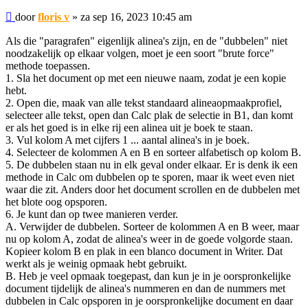
Bericht
door
floris v
»
za sep 16, 2023 10:45 am
Als die "paragrafen" eigenlijk alinea's zijn, en de "dubbelen" niet
noodzakelijk op elkaar volgen, moet je een soort "brute force"
methode toepassen.
1. Sla het document op met een nieuwe naam, zodat je een kopie
hebt.
2. Open die, maak van alle tekst standaard alineaopmaakprofiel,
selecteer alle tekst, open dan Calc plak de selectie in B1, dan komt
er als het goed is in elke rij een alinea uit je boek te staan.
3. Vul kolom A met cijfers 1 ... aantal alinea's in je boek.
4. Selecteer de kolommen A en B en sorteer alfabetisch op kolom B.
5. De dubbelen staan nu in elk geval onder elkaar. Er is denk ik een
methode in Calc om dubbelen op te sporen, maar ik weet even niet
waar die zit. Anders door het document scrollen en de dubbelen met
het blote oog opsporen.
6. Je kunt dan op twee manieren verder.
A. Verwijder de dubbelen. Sorteer de kolommen A en B weer, maar
nu op kolom A, zodat de alinea's weer in de goede volgorde staan.
Kopieer kolom B en plak in een blanco document in Writer. Dat
werkt als je weinig opmaak hebt gebruikt.
B. Heb je veel opmaak toegepast, dan kun je in je oorspronkelijke
document tijdelijk de alinea's nummeren en dan de nummers met
dubbelen in Calc opsporen in je oorspronkelijke document en daar