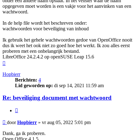
onder een andere naam opslaat. In het venster waar de naam
opgegeven moet worden is een vakje voor het aanvinken van een
wachtwoord.
In de help file wordt het beschreven onder:
wachtwoorden voor beveiliging van inhoud
Ik gebruik het gehele wachtwoorden gedoe van OpenOffice nooit
dus ik weet het ook niet zo goed hoe het werkt. Ik zou alles eerst
proberen met een onbelangrijk bestand.
LibreOffice 24.2.4.2 op openSUSE Leap 15.6
Omhoog
Hopbierr
Berichten:
4
Lid geworden op:
di sep 14, 2021 11:59 am
Re: beveiliging document met wachtwoord
Citeer
Bericht
door
Hopbierr
»
vr aug 05, 2022 5:01 pm
Dank, ga ik proberen.
Open Office 4.1.5