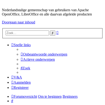
Nederlandstalige gemeenschap van gebruikers van Apache
OpenOffice, LibreOffice en alle daarvan afgeleide producten
Doorgaan naar inhoud
Uitgebreid
Zoek
zoeken
Snelle links
Onbeantwoorde onderwerpen
Actieve onderwerpen
Zoek
V&A
Aanmelden
Registreer
Forumoverzicht
Om te beginnen
Beginners
Zoek