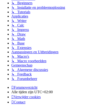
↳ Beginners
↳ Installatie en probleemoplossing
↳ Tutorials
Applicaties
↳ Writer
↳ Calc
↳ Impress
↳ Draw
↳ Math
↳ Base
↳ Extensies
Aanpassingen en Uitbreidingen
↳ Macro's
↳ Macro voorbeelden
Gemeenschap
↳ Algemene discussies
↳ Feedback
↳ Forumbeheer
Forumoverzicht
Alle tijden zijn
UTC+02:00
Verwijder cookies
Contact