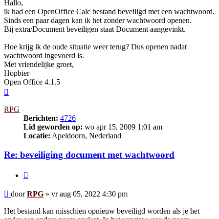
Hallo,
ik had een OpenOffice Calc bestand beveiligd met een wachtwoord.
Sinds een paar dagen kan ik het zonder wachtwoord openen.
Bij extra/Document beveiligen staat Document aangevinkt.
Hoe krijg ik de oude situatie weer terug? Dus openen nadat
wachtwoord ingevoerd is.
Met vriendelijke groet,
Hopbier
Open Office 4.1.5
Omhoog
RPG
Berichten:
4726
Lid geworden op:
wo apr 15, 2009 1:01 am
Locatie:
Apeldoorn, Nederland
Re: beveiliging document met wachtwoord
Citeer
Bericht
door
RPG
»
vr aug 05, 2022 4:30 pm
Het bestand kan misschien opnieuw beveiligd worden als je het