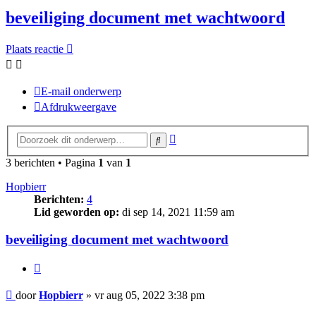
beveiliging document met wachtwoord
Plaats reactie
E-mail onderwerp
Afdrukweergave
Uitgebreid
Zoek
zoeken
3 berichten • Pagina
1
van
1
Hopbierr
Berichten:
4
Lid geworden op:
di sep 14, 2021 11:59 am
beveiliging document met wachtwoord
Citeer
Bericht
door
Hopbierr
»
vr aug 05, 2022 3:38 pm