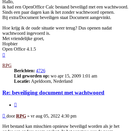
Hallo,
ik had een OpenOffice Calc bestand beveiligd met een wachtwoord.
Sinds een paar dagen kan ik het zonder wachtwoord openen.
Bij extra/Document beveiligen staat Document aangevinkt.
Hoe krijg ik de oude situatie weer terug? Dus openen nadat
wachtwoord ingevoerd is.
Met vriendelijke groet,
Hopbier
Open Office 4.1.5
Omhoog
RPG
Berichten:
4726
Lid geworden op:
wo apr 15, 2009 1:01 am
Locatie:
Apeldoorn, Nederland
Re: beveiliging document met wachtwoord
Citeer
Bericht
door
RPG
»
vr aug 05, 2022 4:30 pm
Het bestand kan misschien opnieuw beveiligd worden als je het