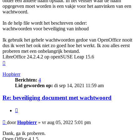
onder een andere naam opslaat. In het venster waar de naam
opgegeven moet worden is een vakje voor het aanvinken van een
wachtwoord.
In de help file wordt het beschreven onder:
wachtwoorden voor beveiliging van inhoud
Ik gebruik het gehele wachtwoorden gedoe van OpenOffice nooit
dus ik weet het ook niet zo goed hoe het werkt. Ik zou alles eerst
proberen met een onbelangrijk bestand.
LibreOffice 24.2.4.2 op openSUSE Leap 15.6
Omhoog
Hopbierr
Berichten:
4
Lid geworden op:
di sep 14, 2021 11:59 am
Re: beveiliging document met wachtwoord
Citeer
Bericht
door
Hopbierr
»
vr aug 05, 2022 5:01 pm
Dank, ga ik proberen.
Open Office 4.1.5