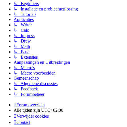
↳ Beginners
↳ Installatie en probleemoplossing
↳ Tutorials
Applicaties
↳ Writer
↳ Calc
↳ Impress
↳ Draw
↳ Math
↳ Base
↳ Extensies
Aanpassingen en Uitbreidingen
↳ Macro's
↳ Macro voorbeelden
Gemeenschap
↳ Algemene discussies
↳ Feedback
↳ Forumbeheer
Forumoverzicht
Alle tijden zijn
UTC+02:00
Verwijder cookies
Contact