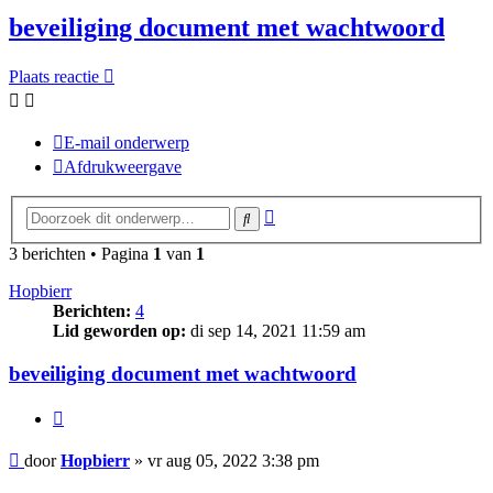
beveiliging document met wachtwoord
Plaats reactie
E-mail onderwerp
Afdrukweergave
Uitgebreid
Zoek
zoeken
3 berichten • Pagina
1
van
1
Hopbierr
Berichten:
4
Lid geworden op:
di sep 14, 2021 11:59 am
beveiliging document met wachtwoord
Citeer
Bericht
door
Hopbierr
»
vr aug 05, 2022 3:38 pm