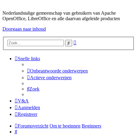
Nederlandstalige gemeenschap van gebruikers van Apache
OpenOffice, LibreOffice en alle daarvan afgeleide producten
Doorgaan naar inhoud
Uitgebreid
Zoek
zoeken
Snelle links
Onbeantwoorde onderwerpen
Actieve onderwerpen
Zoek
V&A
Aanmelden
Registreer
Forumoverzicht
Om te beginnen
Beginners
Zoek