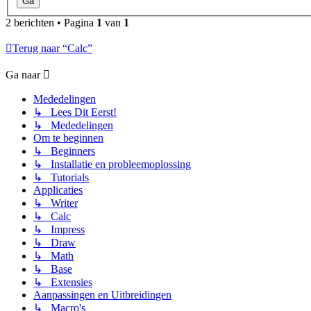
2 berichten • Pagina
1
van
1
Terug naar “Calc”
Ga naar
Mededelingen
↳ Lees Dit Eerst!
↳ Mededelingen
Om te beginnen
↳ Beginners
↳ Installatie en probleemoplossing
↳ Tutorials
Applicaties
↳ Writer
↳ Calc
↳ Impress
↳ Draw
↳ Math
↳ Base
↳ Extensies
Aanpassingen en Uitbreidingen
↳ Macro's