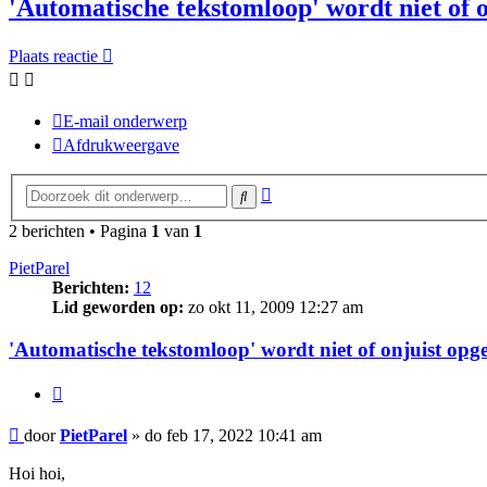
'Automatische tekstomloop' wordt niet of o
Plaats reactie
E-mail onderwerp
Afdrukweergave
Uitgebreid
Zoek
zoeken
2 berichten • Pagina
1
van
1
PietParel
Berichten:
12
Lid geworden op:
zo okt 11, 2009 12:27 am
'Automatische tekstomloop' wordt niet of onjuist opge
Citeer
Bericht
door
PietParel
»
do feb 17, 2022 10:41 am
Hoi hoi,