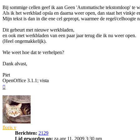
Bij sommige cellen geef ik aan Geen 'Automatische tekstomloop' te wi
Als ik het werkblad opsla en daarna weer open, dan staat het vinkje e
Mijn tekst is dan in die ene cel gepropt, waarmee de regel/celhoogte na
Dit gebeurt met nieuwe werkbladen,
en ook met werkbladen van een paar jaar terug die ik nu weer open.
(Heel ongemakkelijk).
Wie weet hoe dat te verhelpen?
Dank alvast,
Piet
OpenOffice 3.1.1; vista
Omhoog
floris v
Berichten:
2129
Lid geworden op:
za apr 11, 2009 3:30 pm