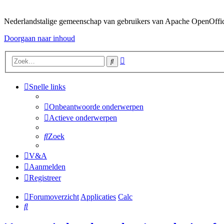
Nederlandstalige gemeenschap van gebruikers van Apache OpenOffice,
Doorgaan naar inhoud
Uitgebreid
Zoek
zoeken
Snelle links
Onbeantwoorde onderwerpen
Actieve onderwerpen
Zoek
V&A
Aanmelden
Registreer
Forumoverzicht
Applicaties
Calc
Zoek