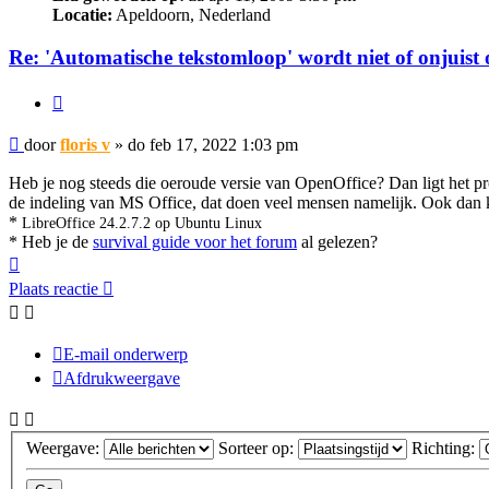
Locatie:
Apeldoorn, Nederland
Re: 'Automatische tekstomloop' wordt niet of onjuist 
Citeer
Bericht
door
floris v
»
do feb 17, 2022 1:03 pm
Heb je nog steeds die oeroude versie van OpenOffice? Dan ligt het pro
de indeling van MS Office, dat doen veel mensen namelijk. Ook dan
*
LibreOffice 24.2.7.2 op Ubuntu Linux
* Heb je de
survival guide voor het forum
al gelezen?
Omhoog
Plaats reactie
E-mail onderwerp
Afdrukweergave
Weergave:
Sorteer op:
Richting: