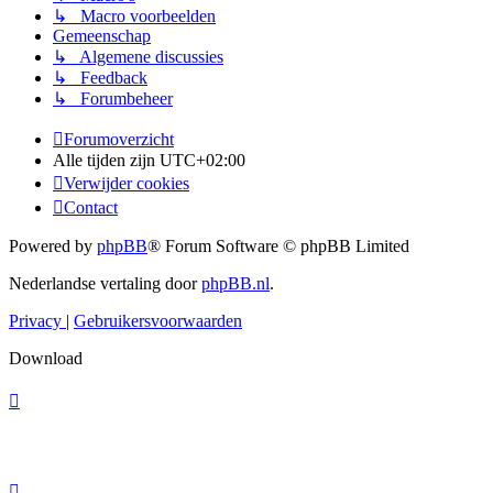
↳ Macro voorbeelden
Gemeenschap
↳ Algemene discussies
↳ Feedback
↳ Forumbeheer
Forumoverzicht
Alle tijden zijn
UTC+02:00
Verwijder cookies
Contact
Powered by
phpBB
® Forum Software © phpBB Limited
Nederlandse vertaling door
phpBB.nl
.
Privacy
|
Gebruikersvoorwaarden
Download