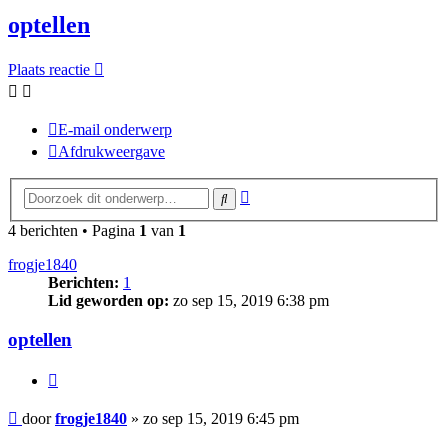
optellen
Plaats reactie
E-mail onderwerp
Afdrukweergave
Uitgebreid
Zoek
zoeken
4 berichten • Pagina
1
van
1
frogje1840
Berichten:
1
Lid geworden op:
zo sep 15, 2019 6:38 pm
optellen
Citeer
Bericht
door
frogje1840
»
zo sep 15, 2019 6:45 pm