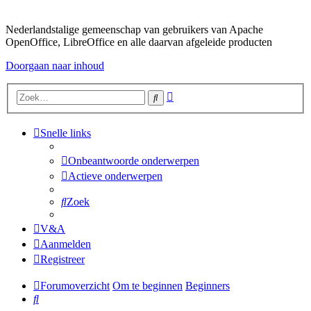
Nederlandstalige gemeenschap van gebruikers van Apache
OpenOffice, LibreOffice en alle daarvan afgeleide producten
Doorgaan naar inhoud
Uitgebreid
Zoek
zoeken
Snelle links
Onbeantwoorde onderwerpen
Actieve onderwerpen
Zoek
V&A
Aanmelden
Registreer
Forumoverzicht
Om te beginnen
Beginners
Zoek