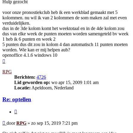
Hulp gezocht
voor onze pronostiekclub heb ik een werkblad gemaakt met 5
kolommen. nu wil ik van 2 kolommen de som maken zal met even
verduidelijken.
dus in de 3de kolom komt het weektotaal en in de 4de kolom zou
dus van elke week de punten moeten worden samengeteld bv week
1 heb ik 6 punten en week 2
5 punten dus dit zou in kolom 4 dan automatisch 11 punten moeten
worden. Wie kan er mij helpen aub?
openoffice 4.1.6 windows 10
Omhoog
RPG
Berichten:
4726
Lid geworden op:
wo apr 15, 2009 1:01 am
Locatie:
Apeldoorn, Nederland
Re: optellen
Citeer
Bericht
door
RPG
»
zo sep 15, 2019 7:21 pm