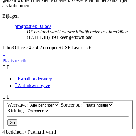
gedaan worden met kleine tabellen. Zowel klein in het aantal rijen
als kolommen.
Bijlagen
prognostiek-03.ods
Dit bestand werkt waarschijnlijk beter in LibreOffice
(17.11 KiB) 193 keer gedownload
LibreOffice 24.2.4.2 op openSUSE Leap 15.6
Omhoog
Plaats reactie
E-mail onderwerp
Afdrukweergave
Weergave:
Sorteer op:
Richting:
4 berichten • Pagina
1
van
1