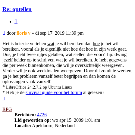
Re: optellen
Citeer
Bericht
door
floris v
»
di sep 17, 2019 11:39 pm
Het is beter te vertellen
wat
je wil bereiken dan
hoe
je het wil
bereiken, vooral als je eigenlijk niet hoe dat hoe in zijn werk gaat.
Dus, je hebt twee rijtjes getallen, wat stellen die voor? Tip: dwing
jezelf helder op te schrijven wat je wil bereiken. Je hebt gegevens
die per week binnenkomen, die wil je overzichtelijk weergeven.
Verder wil je ook weektotalen weergeven. Door dit zo uit te werken,
ga je het probleem vanzelf beter begrijpen en dan komen de
oplossingen vaak vanzelf.
*
LibreOffice 24.2.7.2 op Ubuntu Linux
* Heb je de
survival guide voor het forum
al gelezen?
Omhoog
RPG
Berichten:
4726
Lid geworden op:
wo apr 15, 2009 1:01 am
Locatie:
Apeldoorn, Nederland