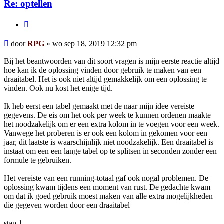
Re: optellen
Citeer
Bericht
door
RPG
»
wo sep 18, 2019 12:32 pm
Bij het beantwoorden van dit soort vragen is mijn eerste reactie altijd
hoe kan ik de oplossing vinden door gebruik te maken van een
draaitabel. Het is ook niet altijd gemakkelijk om een oplossing te
vinden. Ook nu kost het enige tijd.
Ik heb eerst een tabel gemaakt met de naar mijn idee vereiste
gegevens. De eis om het ook per week te kunnen ordenen maakte
het noodzakelijk om er een extra kolom in te voegen voor een week.
Vanwege het proberen is er ook een kolom in gekomen voor een
jaar, dit laatste is waarschijnlijk niet noodzakelijk. Een draaitabel is
instaat om een een lange tabel op te splitsen in seconden zonder een
formule te gebruiken.
Het vereiste van een running-totaal gaf ook nogal problemen. De
oplossing kwam tijdens een moment van rust. De gedachte kwam
om dat ik goed gebruik moest maken van alle extra mogelijkheden
die gegeven worden door een draaitabel
stap 1