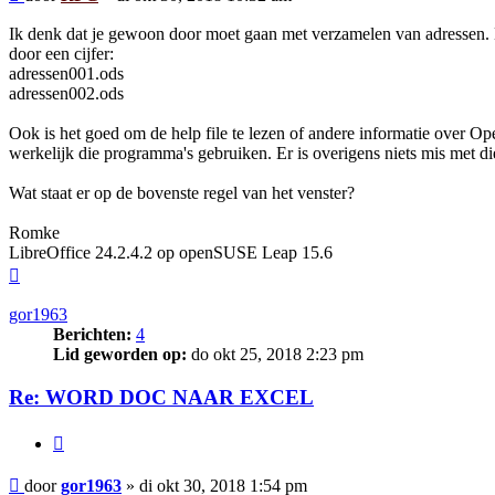
Ik denk dat je gewoon door moet gaan met verzamelen van adressen. D
door een cijfer:
adressen001.ods
adressen002.ods
Ook is het goed om de help file te lezen of andere informatie ove
werkelijk die programma's gebruiken. Er is overigens niets mis met di
Wat staat er op de bovenste regel van het venster?
Romke
LibreOffice 24.2.4.2 op openSUSE Leap 15.6
Omhoog
gor1963
Berichten:
4
Lid geworden op:
do okt 25, 2018 2:23 pm
Re: WORD DOC NAAR EXCEL
Citeer
Bericht
door
gor1963
»
di okt 30, 2018 1:54 pm