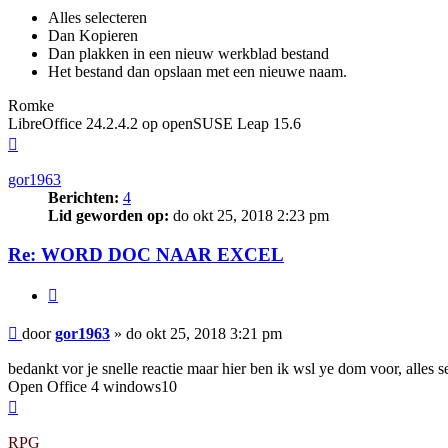
Alles selecteren
Dan Kopieren
Dan plakken in een nieuw werkblad bestand
Het bestand dan opslaan met een nieuwe naam.
Romke
LibreOffice 24.2.4.2 op openSUSE Leap 15.6
Omhoog
gor1963
Berichten:
4
Lid geworden op:
do okt 25, 2018 2:23 pm
Re: WORD DOC NAAR EXCEL
Citeer
Bericht
door
gor1963
»
do okt 25, 2018 3:21 pm
bedankt vor je snelle reactie maar hier ben ik wsl ye dom voor, alles s
Open Office 4 windows10
Omhoog
RPG