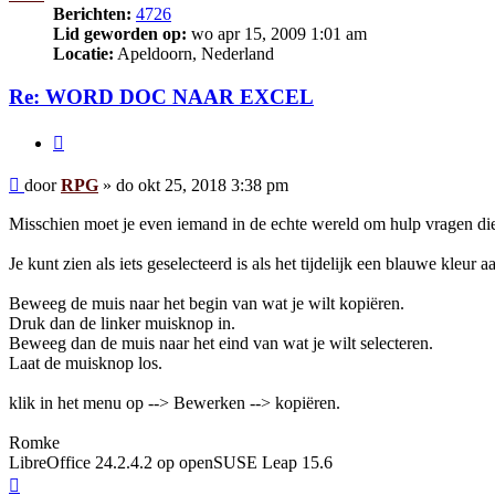
Berichten:
4726
Lid geworden op:
wo apr 15, 2009 1:01 am
Locatie:
Apeldoorn, Nederland
Re: WORD DOC NAAR EXCEL
Citeer
Bericht
door
RPG
»
do okt 25, 2018 3:38 pm
Misschien moet je even iemand in de echte wereld om hulp vragen di
Je kunt zien als iets geselecteerd is als het tijdelijk een blauwe kleur 
Beweeg de muis naar het begin van wat je wilt kopiëren.
Druk dan de linker muisknop in.
Beweeg dan de muis naar het eind van wat je wilt selecteren.
Laat de muisknop los.
klik in het menu op --> Bewerken --> kopiëren.
Romke
LibreOffice 24.2.4.2 op openSUSE Leap 15.6
Omhoog