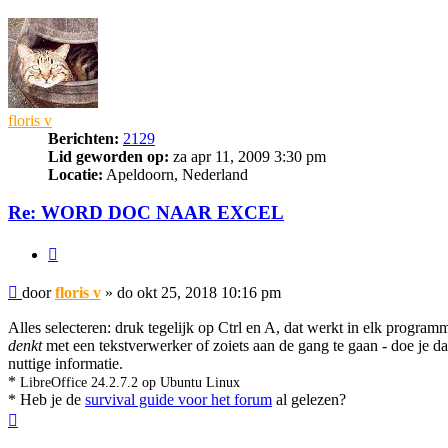
floris v
Berichten:
2129
Lid geworden op:
za apr 11, 2009 3:30 pm
Locatie:
Apeldoorn, Nederland
Re: WORD DOC NAAR EXCEL
Citeer
Bericht
door
floris v
»
do okt 25, 2018 10:16 pm
Alles selecteren: druk tegelijk op Ctrl en A, dat werkt in elk progr
denkt
met een tekstverwerker of zoiets aan de gang te gaan - doe je dat
nuttige informatie.
*
LibreOffice 24.2.7.2 op Ubuntu Linux
* Heb je de
survival guide voor het forum
al gelezen?
Omhoog