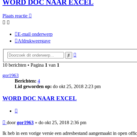
WORD DOC NAAR EXCEL
Plaats reactie
E-mail onderwerp
Afdrukweergave
Uitgebreid
Zoek
zoeken
10 berichten • Pagina
1
van
1
gor1963
Berichten:
4
Lid geworden op:
do okt 25, 2018 2:23 pm
WORD DOC NAAR EXCEL
Citeer
Bericht
door
gor1963
»
do okt 25, 2018 2:36 pm
Ik heb in een vorige versie een adresbestand aangemaakt in open offi