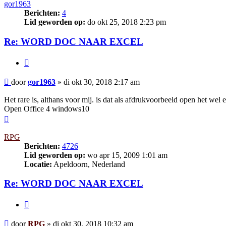
gor1963
Berichten:
4
Lid geworden op:
do okt 25, 2018 2:23 pm
Re: WORD DOC NAAR EXCEL
Citeer
Bericht
door
gor1963
»
di okt 30, 2018 2:17 am
Het rare is, althans voor mij. is dat als afdrukvoorbeeld open het wel 
Open Office 4 windows10
Omhoog
RPG
Berichten:
4726
Lid geworden op:
wo apr 15, 2009 1:01 am
Locatie:
Apeldoorn, Nederland
Re: WORD DOC NAAR EXCEL
Citeer
Bericht
door
RPG
»
di okt 30, 2018 10:32 am