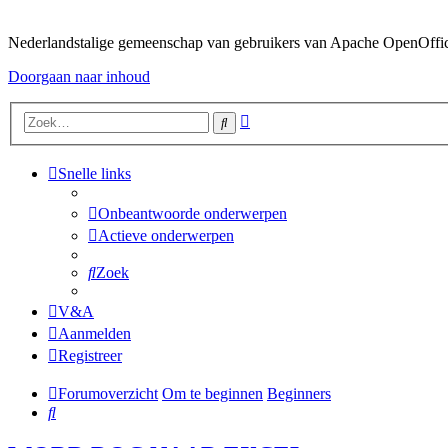
Nederlandstalige gemeenschap van gebruikers van Apache OpenOffice,
Doorgaan naar inhoud
Uitgebreid
Zoek
zoeken
Snelle links
Onbeantwoorde onderwerpen
Actieve onderwerpen
Zoek
V&A
Aanmelden
Registreer
Forumoverzicht
Om te beginnen
Beginners
Zoek