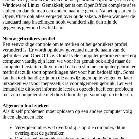
Windows of Linux. Gemakkelijker is om OpenOffice complete af te
sluiten en dan de map een andere naam te geven. Na het opstarten is
OpenOffice ook alles vergeten over oude zaken. Alleen wanneer de
standaard map instellingen nooit veranderd zijn dan zijn de
gegevens gewoon beschikbaar.
Nieuw gebruikers profiel
Een eenvoudige controle om te merken of het gebruikers profiel
veranderd is: Er wordt opnieuw gevraagd naar de naam van de
gebruiker van OpenOffice. Omdat vele computer gebruikers niet erg
computer vaardig zijn laten we voor het gemak ook altijd maar de
computer herstarten. Ik vermoed dat een slimme computer gebruiker
merkt dat zulk soort opmerkingen niet voor hun bedoeld zijn. Soms
kan het toch handig zijn om die aanwijzingen op te volgen en later
uitzoeken wat voor toepasselijk is voor algemeen gebruik. Let wel
iemand die dit soort informatie leest en opzoekt heeft een probleem
met zijn computer die niet direct door die persoon zijn op te lossen.
Algemeen fout zoeken
Als ik zelf problemen moet oplossen op een andere computer volg
ik een algemeen iets:
Verwijderd alles wat overbodig is op die computer, dit in
overleg met de gebruiker.
Doe zoveel mogelijk opschoon werk wat nodig is op die