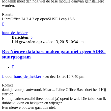
Mogelijk moet dan nog wel de base module daarvan geïnstalleerd
worden.
Romke
LibreOffice 24.2.4.2 op openSUSE Leap 15.6
Omhoog
hans_de_hekker
Berichten:
5
Lid geworden op:
zo dec 13, 2015 10:34 am
Re: Nieuwe database maken gaat niet : geen SDBC
stuurprogram
Citeer
Bericht
door
hans_de_hekker
»
zo dec 13, 2015 7:40 pm
Romke,
dank je voor je antwoord. Maar ... Libre Office Base doet het ! Hij
start op.
En mijn adressen.dbf (heel oud al ja) opent ie wel. Die tabel kan ik
dubbelklikken en bekijken en wijzigen.
Een nieuwe bouwen gaat dus niet.