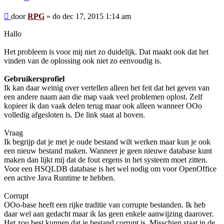
Bericht
door
RPG
»
do dec 17, 2015 1:14 am
Hallo
Het probleem is voor mij niet zo duidelijk. Dat maakt ook dat het
vinden van de oplossing ook niet zo eenvoudig is.
Gebruikersprofiel
Ik kan daar weinig over vertellen alleen het feit dat het geven van
een andere naam aan die map vaak veel problemen oplost. Zelf
kopieer ik dan vaak delen terug maar ook alleen wanneer OOo
volledig afgesloten is. De link staat al boven.
Vraag
Ik begrijp dat je met je oude bestand wilt werken maar kun je ook
een nieuw bestand maken. Wanneer je geen nieuwe database kunt
maken dan lijkt mij dat de fout ergens in het systeem moet zitten.
Voor een HSQLDB database is het wel nodig om voor OpenOffice
een active Java Runtime te hebben.
Corrupt
OOo-base heeft een rijke traditie van corrupte bestanden. Ik heb
daar wel aan gedacht maar ik las geen enkele aanwijzing daarover.
Het zou best kunnen dat je bestand corrupt is. Misschien staat in de