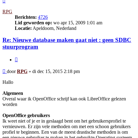
RPG
Berichten:
4726
Lid geworden op:
wo apr 15, 2009 1:01 am
Locatie:
Apeldoorn, Nederland
Re: Nieuwe database maken gaat niet : geen SDBC
stuurprogram
Citeer
Bericht
door
RPG
»
di dec 15, 2015 2:18 pm
Hallo
Algemeen
Overal waar ik OpenOffice schrijf kan ook LibreOffice gelezen
worden
OpenOffice gebruikers
Ik weet niet of je er in geslaagd bent om het gebruikersprofiel te
vernieuwen. Er zijn vele methoden om met een schoon gebruikers
profiel te beginnen. Een van de meest drastische methoden is om
een nieuwe gebruiker te maken in het gebruikte Operating systeem,