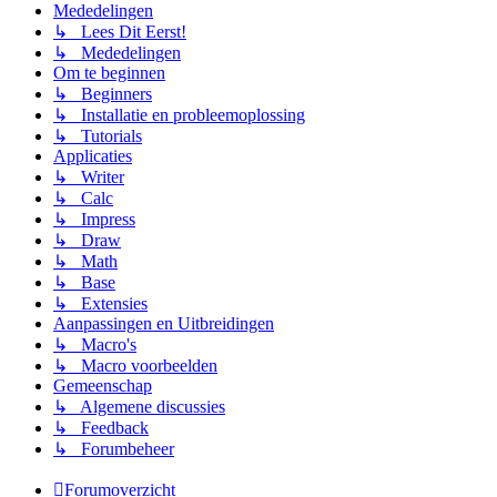
Mededelingen
↳ Lees Dit Eerst!
↳ Mededelingen
Om te beginnen
↳ Beginners
↳ Installatie en probleemoplossing
↳ Tutorials
Applicaties
↳ Writer
↳ Calc
↳ Impress
↳ Draw
↳ Math
↳ Base
↳ Extensies
Aanpassingen en Uitbreidingen
↳ Macro's
↳ Macro voorbeelden
Gemeenschap
↳ Algemene discussies
↳ Feedback
↳ Forumbeheer
Forumoverzicht