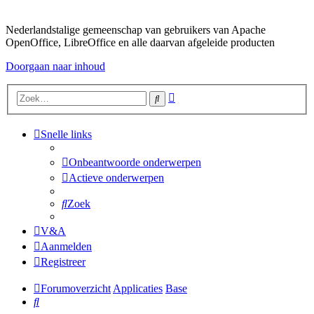
Nederlandstalige gemeenschap van gebruikers van Apache
OpenOffice, LibreOffice en alle daarvan afgeleide producten
Doorgaan naar inhoud
Uitgebreid
Zoek
zoeken
Snelle links
Onbeantwoorde onderwerpen
Actieve onderwerpen
Zoek
V&A
Aanmelden
Registreer
Forumoverzicht
Applicaties
Base
Zoek