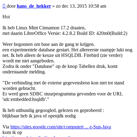
Bericht
door
hans_de_hekker
»
zo dec 13, 2015 10:58 am
Hoi
Ik heb Linux Mint Cinnamon 17.2 draaien,
met daarin LibreOffice Versie: 4.2.8.2 Build ID: 420m0(Build:2)
Weer begonnen om base aan de gang te krijgen.
een experimentele database gestart. Het allereerste raampje lukt nog
net. Ik heb alleen de keuze uit HSQLDB. Firebird (zie verder)
wordt me niet aangeboden.
Zodra ik onder "Database" op de knop Tabellen druk, komt
onderstaande melding.
"De verbinding met de externe gegevensbron kon niet tot stand
worden gebracht.
Er werd geen SDBC stuurprogramma gevonden voor de URL
'sdc:embedded:hsqldb'."
Ik heb uitbundig gegoogled, gelezen en geprobeerd :
blijkbaar heb ik java of openjdk nodig
Via
https://sites.google.com/site/computert ... e-Sun-Java
kom ik op