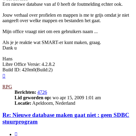
Een nieuwe database van af 0 heeft de foutmelding echter ook.
Jouw verhaal over profielen en mappen is me te grijs omdat je niet
aangeeft over welke mappen en bestanden het gaat.
Mijn office vraagt niet om een gebruikers naam ...
Als je je reaktie wat SMART-er kunt maken, graag.
Dank u
Hans
Libre Office Versie: 4.2.8.2
Build ID: 420m0(Build:2)
Omhoog
RPG
Berichten:
4726
Lid geworden op:
wo apr 15, 2009 1:01 am
Locatie:
Apeldoorn, Nederland
Re: Nieuwe database maken gaat niet : geen SDBC
stuurprogram
Citeer