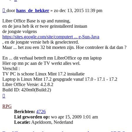
Bericht
door
hans_de_hekker
»
zo dec 13, 2015 11:39 pm
Libre Office Base is up and running,
en de java heb ik er twee geinstalleerd instaan
de jongste volgens
https://sites.google.com/site/computert ... e-Sun-Java
, en de jongste versie heb ik geselecteerd.
Maar ... het zou een 32 bit moeten zijn. Hoe controleer ik dat dan ?
En ... dit verhaal betreft mn LibreOffice op mn laptop
Hier op mn pc aan de TV werkt alles wel.
Verschil :
TV PC is schone Linux Mint 17.2 installatie
Laptop is Linux Mint 17.2 geupgrade vanaf 17.0 - 17.1 - 17.2
Libre Office Versie: 4.2.8.2
Build ID: 420m0(Build:2)
Omhoog
RPG
Berichten:
4726
Lid geworden op:
wo apr 15, 2009 1:01 am
Locatie:
Apeldoorn, Nederland