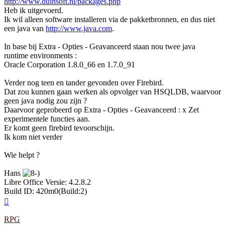
http://www.duinsoft.nl/packages.php
Heb ik uitgevoerd.
Ik wil alleen software installeren via de pakketbronnen, en dus niet
een java van
http://www.java.com
.
In base bij Extra - Opties - Geavanceerd staan nou twee java
runtime environments :
Oracle Corporation 1.8.0_66 en 1.7.0_91
Verder nog teen en tander gevonden over Firebird.
Dat zou kunnen gaan werken als opvolger van HSQLDB, waarvoor
geen java nodig zou zijn ?
Daarvoor geprobeerd op Extra - Opties - Geavanceerd : x Zet
experimentele functies aan.
Er komt geen firebird tevoorschijn.
Ik kom niet verder
Wie helpt ?
Hans
Libre Office Versie: 4.2.8.2
Build ID: 420m0(Build:2)
Omhoog
RPG