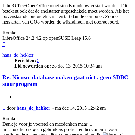
LibreOffice/OpenOffice moet steeds opnieuw gestart worden. Dit
betekent ook dat de snelstarter uitgeschakeld moet worden. Als het
bovenstaande onduidelijk is herstart dan de computer. Zonder
herstarten van OOo worden de wijzigingen niet doorgevoerd.
Romke
LibreOffice 24.2.4.2 op openSUSE Leap 15.6
Omhoog
hans_de_hekker
Berichten:
5
Lid geworden op:
zo dec 13, 2015 10:34 am
Re: Nieuwe database maken gaat niet : geen SDBC
stuurprogram
Citeer
Bericht
door
hans_de_hekker
»
ma dec 14, 2015 12:42 am
Romke,
Dank je voor je voorstel en meedenken maar ...
in Linux heb ik geen gebruikers profiel, en herstarten is voor
configuratie zaken zoals dit zo ongeveer nooit nodig
!