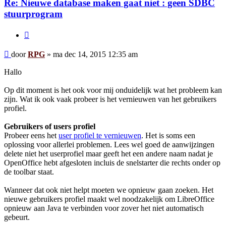
Re: Nieuwe database maken gaat niet : geen SDBC
stuurprogram
Citeer
Bericht
door
RPG
»
ma dec 14, 2015 12:35 am
Hallo
Op dit moment is het ook voor mij onduidelijk wat het probleem kan
zijn. Wat ik ook vaak probeer is het vernieuwen van het gebruikers
profiel.
Gebruikers of users profiel
Probeer eens het
user profiel te vernieuwen
. Het is soms een
oplossing voor allerlei problemen. Lees wel goed de aanwijzingen
delete niet het userprofiel maar geeft het een andere naam nadat je
OpenOffice hebt afgesloten incluis de snelstarter die rechts onder op
de toolbar staat.
Wanneer dat ook niet helpt moeten we opnieuw gaan zoeken. Het
nieuwe gebruikers profiel maakt wel noodzakelijk om LibreOffice
opnieuw aan Java te verbinden voor zover het niet automatisch
gebeurt.