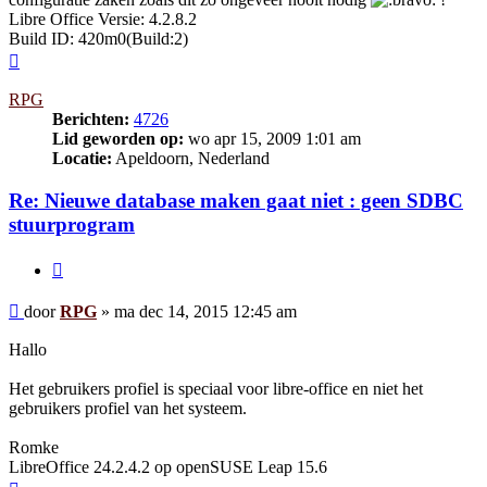
Libre Office Versie: 4.2.8.2
Build ID: 420m0(Build:2)
Omhoog
RPG
Berichten:
4726
Lid geworden op:
wo apr 15, 2009 1:01 am
Locatie:
Apeldoorn, Nederland
Re: Nieuwe database maken gaat niet : geen SDBC
stuurprogram
Citeer
Bericht
door
RPG
»
ma dec 14, 2015 12:45 am
Hallo
Het gebruikers profiel is speciaal voor libre-office en niet het
gebruikers profiel van het systeem.
Romke
LibreOffice 24.2.4.2 op openSUSE Leap 15.6
Omhoog