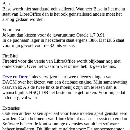
Base
Base wordt niet standaard geïnstalleerd. Wanneer Base in het menu
staat van LibreOffice dan is het ook geïnstalleerd anders moet het
alsnog gedaan worden.
Voor java
Je kunt dan kiezen voor de javaruntime: Oracle 1.7.0.91
In de padnaam lager in het scherm staat ergens i386. Dat i386 staat
voor mijn gevoel voor de 32 bits versie.
FireBird
Firebird voor die versie van LibreOffice wordt blijkbaar nog niet
ondersteund. Over het waarom wel of niet heb ik geen kennis.
Deze
en
Deze
links verwijzen naar twee uiteenzettingen van
DACM over het kiezen van een database engine. Mijn samenvatting
daarvan is: Als de twee links te moeilijk zijn om te lezen dan is
waarschijnlijk HSQLDB het beste om te gebruiken. Voor mij is dat
in ieder geval waar.
Extensies
Ook een andere zaken speciaal voor Base moeten apart geïnstalleerd
worden. Ga in het menu van LinuxMmint naar: naar systeem en dan
Software beheer. Je kunt sommige extensies vanuit het software
beheer installeren. Dit lijkt mij te gelden voor: De rapportgenerator