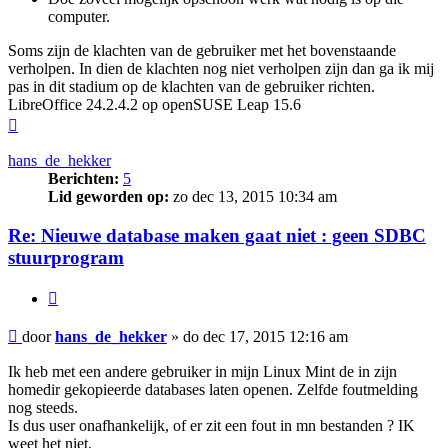
computer.
Soms zijn de klachten van de gebruiker met het bovenstaande
verholpen. In dien de klachten nog niet verholpen zijn dan ga ik mij
pas in dit stadium op de klachten van de gebruiker richten.
LibreOffice 24.2.4.2 op openSUSE Leap 15.6
Omhoog
hans_de_hekker
Berichten:
5
Lid geworden op:
zo dec 13, 2015 10:34 am
Re: Nieuwe database maken gaat niet : geen SDBC
stuurprogram
Citeer
Bericht
door
hans_de_hekker
»
do dec 17, 2015 12:16 am
Ik heb met een andere gebruiker in mijn Linux Mint de in zijn
homedir gekopieerde databases laten openen. Zelfde foutmelding
nog steeds.
Is dus user onafhankelijk, of er zit een fout in mn bestanden ? IK
weet het niet.