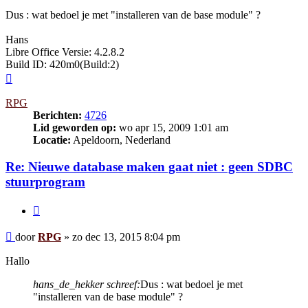
Dus : wat bedoel je met "installeren van de base module" ?
Hans
Libre Office Versie: 4.2.8.2
Build ID: 420m0(Build:2)
Omhoog
RPG
Berichten:
4726
Lid geworden op:
wo apr 15, 2009 1:01 am
Locatie:
Apeldoorn, Nederland
Re: Nieuwe database maken gaat niet : geen SDBC
stuurprogram
Citeer
Bericht
door
RPG
»
zo dec 13, 2015 8:04 pm
Hallo
hans_de_hekker schreef:
Dus : wat bedoel je met
"installeren van de base module" ?