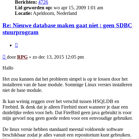
Berichten:
4726
Lid geworden op:
wo apr 15, 2009 1:01 am
Locatie:
Apeldoorn, Nederland
Re: Nieuwe database maken gaat niet : geen SDBC
stuurprogram
Citeer
Bericht
door
RPG
»
zo dec 13, 2015 12:05 pm
Hallo
Het zou kunnen dat het probleem simpel is op te lossen door het
installeren van de base module. Sommige Linux versies installeren
niet de base module.
Ik kan weinig zeggen over het verschil tussen HSQLDB en
Firebird. Ik denk dat je alleen Firebird moet wanneer je daar een
duidelijke reden voor heb. Dat FireBird geen java gebruikt is voor
mijn gevoel nog geen goede reden voor een eenvoudige gebruiker.
De linux versie hebben standaard meestal voldoende software
beschikbaar zodat je alles vanuit een repositorium kunt gebruiken.