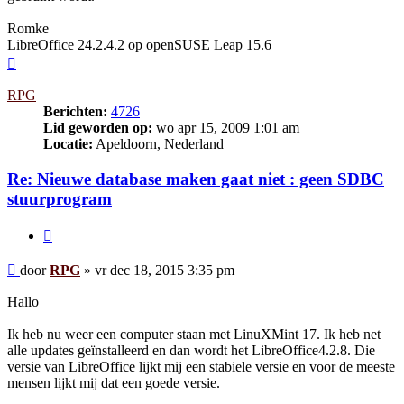
Romke
LibreOffice 24.2.4.2 op openSUSE Leap 15.6
Omhoog
RPG
Berichten:
4726
Lid geworden op:
wo apr 15, 2009 1:01 am
Locatie:
Apeldoorn, Nederland
Re: Nieuwe database maken gaat niet : geen SDBC
stuurprogram
Citeer
Bericht
door
RPG
»
vr dec 18, 2015 3:35 pm
Hallo
Ik heb nu weer een computer staan met LinuXMint 17. Ik heb net
alle updates geïnstalleerd en dan wordt het LibreOffice4.2.8. Die
versie van LibreOffice lijkt mij een stabiele versie en voor de meeste
mensen lijkt mij dat een goede versie.