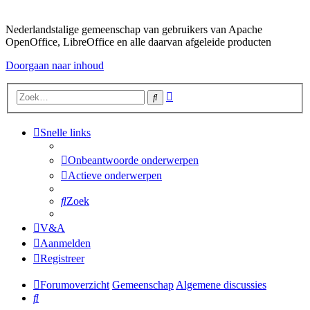
Nederlandstalige gemeenschap van gebruikers van Apache
OpenOffice, LibreOffice en alle daarvan afgeleide producten
Doorgaan naar inhoud
Uitgebreid
Zoek
zoeken
Snelle links
Onbeantwoorde onderwerpen
Actieve onderwerpen
Zoek
V&A
Aanmelden
Registreer
Forumoverzicht
Gemeenschap
Algemene discussies
Zoek