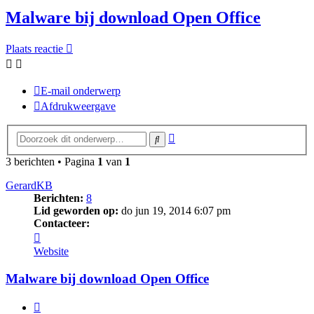
Malware bij download Open Office
Plaats reactie
E-mail onderwerp
Afdrukweergave
Uitgebreid
Zoek
zoeken
3 berichten • Pagina
1
van
1
GerardKB
Berichten:
8
Lid geworden op:
do jun 19, 2014 6:07 pm
Contacteer:
Contacteer
GerardKB
Website
Malware bij download Open Office
Citeer