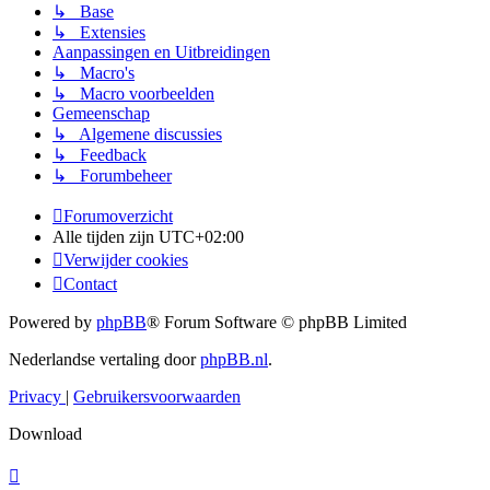
↳ Base
↳ Extensies
Aanpassingen en Uitbreidingen
↳ Macro's
↳ Macro voorbeelden
Gemeenschap
↳ Algemene discussies
↳ Feedback
↳ Forumbeheer
Forumoverzicht
Alle tijden zijn
UTC+02:00
Verwijder cookies
Contact
Powered by
phpBB
® Forum Software © phpBB Limited
Nederlandse vertaling door
phpBB.nl
.
Privacy
|
Gebruikersvoorwaarden
Download