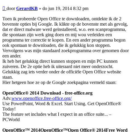
Bericht
door
GerardKB
»
do jun 19, 2014 8:32 pm
Toen ik probeerde Open Office te downloaden, ontdekte ik de 2
bovenste opties bij Google. Ik klikte op de bovenste met als gevolg,
dat er direct malware werd geïnstalleerd, w.o. een scanprogramma,
die spontaan zijn werk ging doen en mij wou verleiden een
programma ter correctie te kopen. En een ander programma begon
ook spontaan te downloaden, die ik gelukkig kon stoppen.
Vervolgens was mijn standaard zoekprogramma over genomen door
een ander.
Ik heb het gelukkig direct kunnen stoppen en mijn PC kunnen
zuiveren. De 2e optie heb ik uiteraard niet meer onderzocht.
Gelukkig zag iets verder onder de officiële Open Office website
staan.
Hier hetgeen hoe ze op de Google zoekpagina vermeld staan:
OpenOffice® 2014 Download - free-office.org‎
Adv.
www.openoffice.free-office.org/‎
Use PowerPoint, Word & Excel. Start Using. Get OpenOffice®
Today!
The feature set includes what I expect in an office suite... –
PCWorld
OpenOffice™‎ 2014OpenOffice™‎Open Office® 2014Free Word