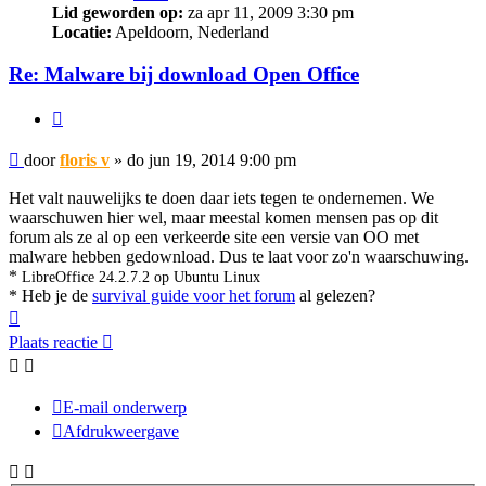
Lid geworden op:
za apr 11, 2009 3:30 pm
Locatie:
Apeldoorn, Nederland
Re: Malware bij download Open Office
Citeer
Bericht
door
floris v
»
do jun 19, 2014 9:00 pm
Het valt nauwelijks te doen daar iets tegen te ondernemen. We
waarschuwen hier wel, maar meestal komen mensen pas op dit
forum als ze al op een verkeerde site een versie van OO met
malware hebben gedownload. Dus te laat voor zo'n waarschuwing.
*
LibreOffice 24.2.7.2 op Ubuntu Linux
* Heb je de
survival guide voor het forum
al gelezen?
Omhoog
Plaats reactie
E-mail onderwerp
Afdrukweergave