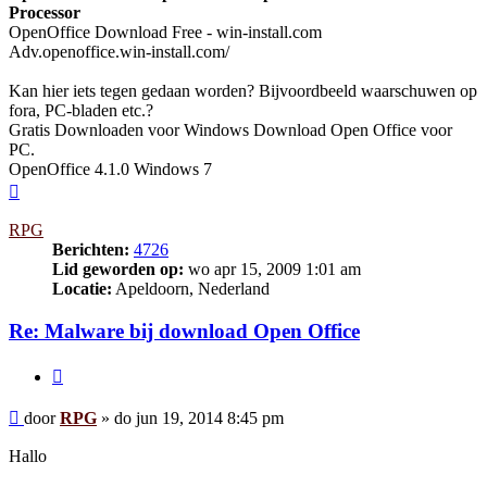
Processor
OpenOffice Download Free - win-install.com‎
Adv.openoffice.win-install.com/‎
Kan hier iets tegen gedaan worden? Bijvoordbeeld waarschuwen op
fora, PC-bladen etc.?
Gratis Downloaden voor Windows Download Open Office voor
PC.
OpenOffice 4.1.0 Windows 7
Omhoog
RPG
Berichten:
4726
Lid geworden op:
wo apr 15, 2009 1:01 am
Locatie:
Apeldoorn, Nederland
Re: Malware bij download Open Office
Citeer
Bericht
door
RPG
»
do jun 19, 2014 8:45 pm
Hallo