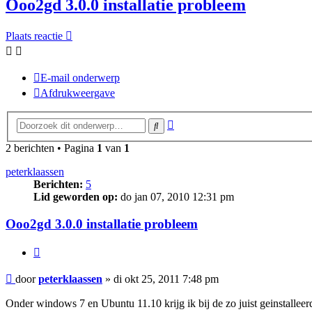
Ooo2gd 3.0.0 installatie probleem
Plaats reactie
E-mail onderwerp
Afdrukweergave
Uitgebreid
Zoek
zoeken
2 berichten • Pagina
1
van
1
peterklaassen
Berichten:
5
Lid geworden op:
do jan 07, 2010 12:31 pm
Ooo2gd 3.0.0 installatie probleem
Citeer
Bericht
door
peterklaassen
»
di okt 25, 2011 7:48 pm
Onder windows 7 en Ubuntu 11.10 krijg ik bij de zo juist geinstalleer