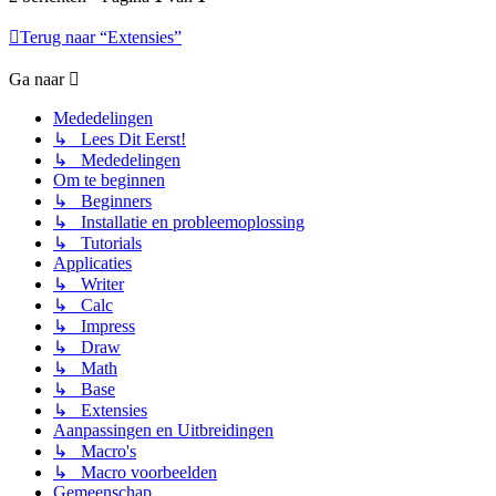
Terug naar “Extensies”
Ga naar
Mededelingen
↳ Lees Dit Eerst!
↳ Mededelingen
Om te beginnen
↳ Beginners
↳ Installatie en probleemoplossing
↳ Tutorials
Applicaties
↳ Writer
↳ Calc
↳ Impress
↳ Draw
↳ Math
↳ Base
↳ Extensies
Aanpassingen en Uitbreidingen
↳ Macro's
↳ Macro voorbeelden
Gemeenschap