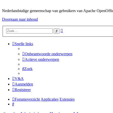
Nederlandstalige gemeenschap van gebruikers van Apache OpenOffice,
Doorgaan naar inhoud
Uitgebreid
Zoek
zoeken
Snelle links
Onbeantwoorde onderwerpen
Actieve onderwerpen
Zoek
V&A
Aanmelden
Registreer
Forumoverzicht
Applicaties
Extensies
Zoek