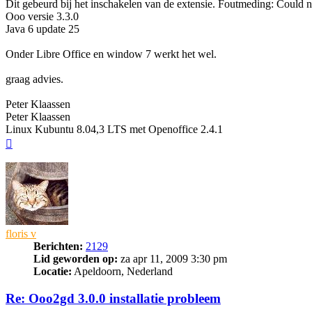
Dit gebeurd bij het inschakelen van de extensie. Foutmeding: Could n
Ooo versie 3.3.0
Java 6 update 25
Onder Libre Office en window 7 werkt het wel.
graag advies.
Peter Klaassen
Peter Klaassen
Linux Kubuntu 8.04,3 LTS met Openoffice 2.4.1
Omhoog
floris v
Berichten:
2129
Lid geworden op:
za apr 11, 2009 3:30 pm
Locatie:
Apeldoorn, Nederland
Re: Ooo2gd 3.0.0 installatie probleem