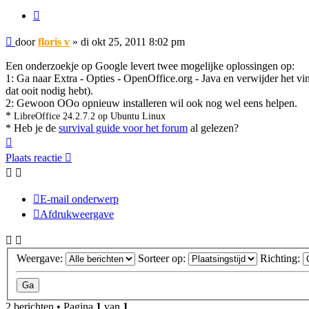
Citeer
Bericht
door
floris v
»
di okt 25, 2011 8:02 pm
Een onderzoekje op Google levert twee mogelijke oplossingen op:
1: Ga naar Extra - Opties - OpenOffice.org - Java en verwijder het vin
dat ooit nodig hebt).
2: Gewoon OOo opnieuw installeren wil ook nog wel eens helpen.
*
LibreOffice 24.2.7.2 op Ubuntu Linux
* Heb je de
survival guide voor het forum
al gelezen?
Omhoog
Plaats reactie
E-mail onderwerp
Afdrukweergave
Weergave:
Sorteer op:
Richting:
2 berichten • Pagina
1
van
1