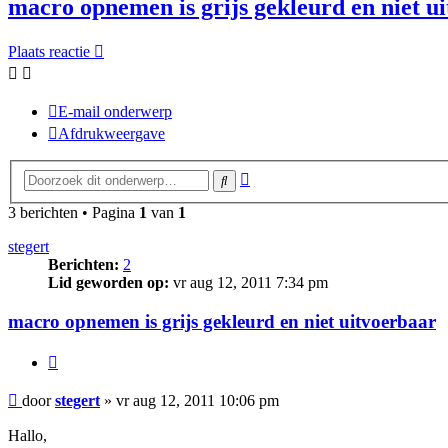
macro opnemen is grijs gekleurd en niet u
Plaats reactie
E-mail onderwerp
Afdrukweergave
Uitgebreid
Zoek
zoeken
3 berichten • Pagina
1
van
1
stegert
Berichten:
2
Lid geworden op:
vr aug 12, 2011 7:34 pm
macro opnemen is grijs gekleurd en niet uitvoerbaar
Citeer
Bericht
door
stegert
»
vr aug 12, 2011 10:06 pm
Hallo,