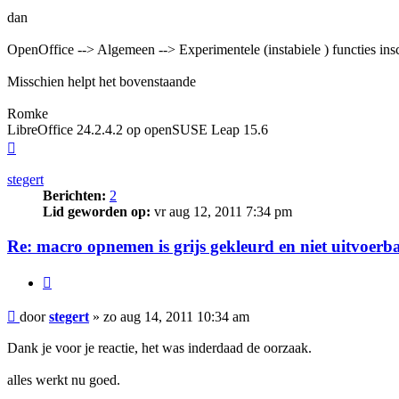
dan
OpenOffice --> Algemeen --> Experimentele (instabiele ) functies ins
Misschien helpt het bovenstaande
Romke
LibreOffice 24.2.4.2 op openSUSE Leap 15.6
Omhoog
stegert
Berichten:
2
Lid geworden op:
vr aug 12, 2011 7:34 pm
Re: macro opnemen is grijs gekleurd en niet uitvoerb
Citeer
Bericht
door
stegert
»
zo aug 14, 2011 10:34 am
Dank je voor je reactie, het was inderdaad de oorzaak.
alles werkt nu goed.