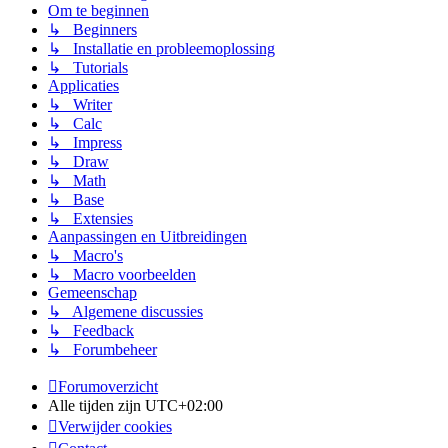
Om te beginnen
↳ Beginners
↳ Installatie en probleemoplossing
↳ Tutorials
Applicaties
↳ Writer
↳ Calc
↳ Impress
↳ Draw
↳ Math
↳ Base
↳ Extensies
Aanpassingen en Uitbreidingen
↳ Macro's
↳ Macro voorbeelden
Gemeenschap
↳ Algemene discussies
↳ Feedback
↳ Forumbeheer
Forumoverzicht
Alle tijden zijn
UTC+02:00
Verwijder cookies