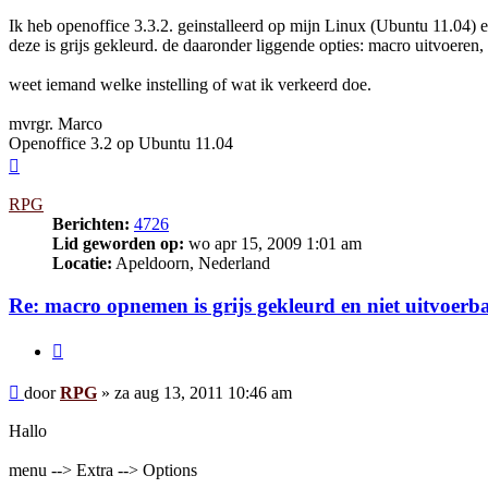
Ik heb openoffice 3.3.2. geinstalleerd op mijn Linux (Ubuntu 11.04) e
deze is grijs gekleurd. de daaronder liggende opties: macro uitvoer
weet iemand welke instelling of wat ik verkeerd doe.
mvrgr. Marco
Openoffice 3.2 op Ubuntu 11.04
Omhoog
RPG
Berichten:
4726
Lid geworden op:
wo apr 15, 2009 1:01 am
Locatie:
Apeldoorn, Nederland
Re: macro opnemen is grijs gekleurd en niet uitvoerb
Citeer
Bericht
door
RPG
»
za aug 13, 2011 10:46 am
Hallo
menu --> Extra --> Options