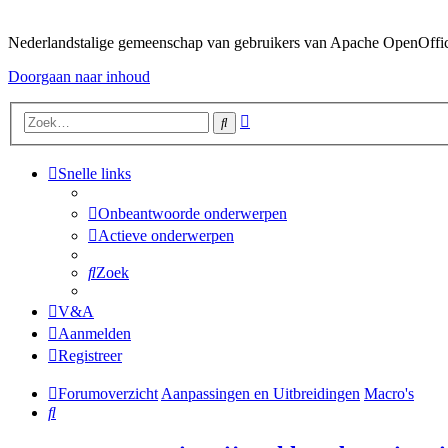
Nederlandstalige gemeenschap van gebruikers van Apache OpenOffice,
Doorgaan naar inhoud
Uitgebreid
Zoek
zoeken
Snelle links
Onbeantwoorde onderwerpen
Actieve onderwerpen
Zoek
V&A
Aanmelden
Registreer
Forumoverzicht
Aanpassingen en Uitbreidingen
Macro's
Zoek