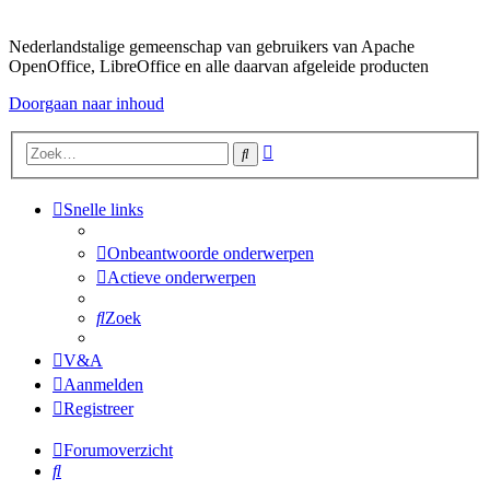
Nederlandstalige gemeenschap van gebruikers van Apache
OpenOffice, LibreOffice en alle daarvan afgeleide producten
Doorgaan naar inhoud
Uitgebreid
Zoek
zoeken
Snelle links
Onbeantwoorde onderwerpen
Actieve onderwerpen
Zoek
V&A
Aanmelden
Registreer
Forumoverzicht
Zoek