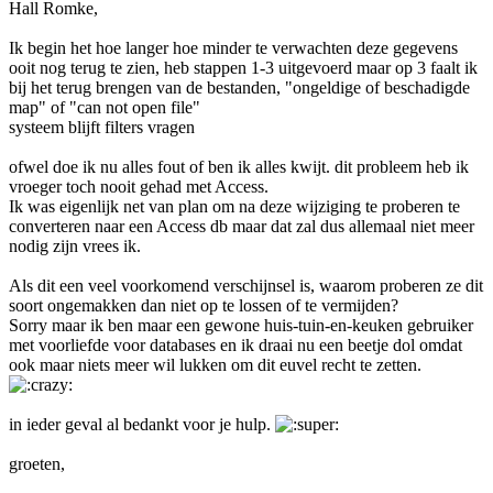
Hall Romke,
Ik begin het hoe langer hoe minder te verwachten deze gegevens
ooit nog terug te zien, heb stappen 1-3 uitgevoerd maar op 3 faalt ik
bij het terug brengen van de bestanden, "ongeldige of beschadigde
map" of "can not open file"
systeem blijft filters vragen
ofwel doe ik nu alles fout of ben ik alles kwijt. dit probleem heb ik
vroeger toch nooit gehad met Access.
Ik was eigenlijk net van plan om na deze wijziging te proberen te
converteren naar een Access db maar dat zal dus allemaal niet meer
nodig zijn vrees ik.
Als dit een veel voorkomend verschijnsel is, waarom proberen ze dit
soort ongemakken dan niet op te lossen of te vermijden?
Sorry maar ik ben maar een gewone huis-tuin-en-keuken gebruiker
met voorliefde voor databases en ik draai nu een beetje dol omdat
ook maar niets meer wil lukken om dit euvel recht te zetten.
in ieder geval al bedankt voor je hulp.
groeten,