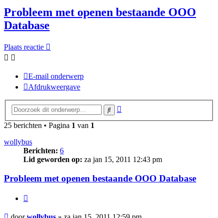
Probleem met openen bestaande OOO
Database
Plaats reactie
E-mail onderwerp
Afdrukweergave
Uitgebreid
Zoek
zoeken
25 berichten • Pagina
1
van
1
wollybus
Berichten:
6
Lid geworden op:
za jan 15, 2011 12:43 pm
Probleem met openen bestaande OOO Database
Citeer
Bericht
door
wollybus
»
za jan 15, 2011 12:59 pm