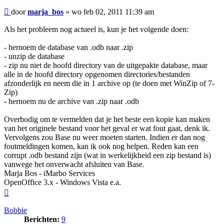
Bericht
door
marja_bos
»
wo feb 02, 2011 11:39 am
Als het probleem nog actueel is, kun je het volgende doen:
- hernoem de database van .odb naar .zip
- unzip de database
- zip nu niet de hoofd directory van de uitgepakte database, maar
alle in de hoofd directory opgenomen directories/bestanden
afzonderlijk en neem die in 1 archive op (te doen met WinZip of 7-
Zip)
- hernoem nu de archive van .zip naar .odb
Overbodig om te vermelden dat je het beste een kopie kan maken
van het originele bestand voor het geval er wat fout gaat, denk ik.
Vervolgens zou Base nu weer moeten starten. Indien er dan nog
foutmeldingen komen, kan ik ook nog helpen. Reden kan een
corrupt .odb bestand zijn (wat in werkelijkheid een zip bestand is)
vanwege het onverwacht afsluiten van Base.
Marja Bos - iMarbo Services
OpenOffice 3.x - Windows Vista e.a.
Omhoog
Bobbie
Berichten:
9