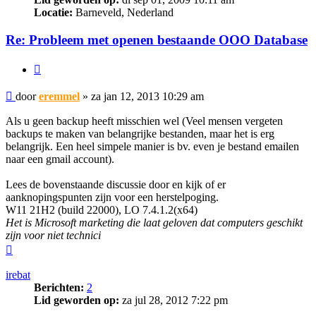
Locatie:
Barneveld, Nederland
Re: Probleem met openen bestaande OOO Database
Citeer
Bericht
door
eremmel
»
za jan 12, 2013 10:29 am
Als u geen backup heeft misschien wel (Veel mensen vergeten
backups te maken van belangrijke bestanden, maar het is erg
belangrijk. Een heel simpele manier is bv. even je bestand emailen
naar een gmail account).
Lees de bovenstaande discussie door en kijk of er
aanknopingspunten zijn voor een herstelpoging.
W11 21H2 (build 22000), LO 7.4.1.2(x64)
Het is Microsoft marketing die laat geloven dat computers geschikt
zijn voor niet technici
Omhoog
irebat
Berichten:
2
Lid geworden op:
za jul 28, 2012 7:22 pm