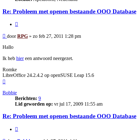
Re: Probleem met openen bestaande OOO Database
Citeer
Bericht
door
RPG
»
zo feb 27, 2011 1:28 pm
Hallo
Ik heb
hier
een antwoord neergezet.
Romke
LibreOffice 24.2.4.2 op openSUSE Leap 15.6
Omhoog
Bobbie
Berichten:
9
Lid geworden op:
vr jul 17, 2009 11:55 am
Re: Probleem met openen bestaande OOO Database
Citeer
Bericht