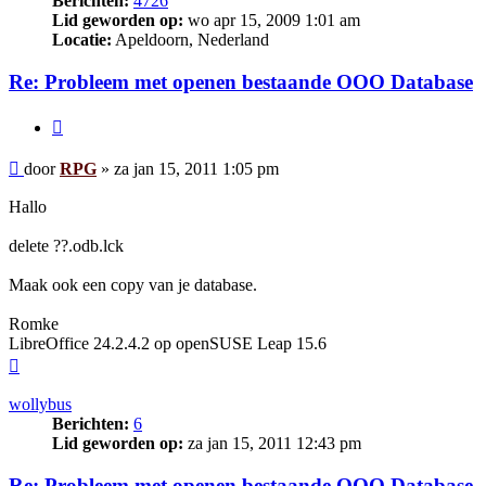
Berichten:
4726
Lid geworden op:
wo apr 15, 2009 1:01 am
Locatie:
Apeldoorn, Nederland
Re: Probleem met openen bestaande OOO Database
Citeer
Bericht
door
RPG
»
za jan 15, 2011 1:05 pm
Hallo
delete ??.odb.lck
Maak ook een copy van je database.
Romke
LibreOffice 24.2.4.2 op openSUSE Leap 15.6
Omhoog
wollybus
Berichten:
6
Lid geworden op:
za jan 15, 2011 12:43 pm
Re: Probleem met openen bestaande OOO Database