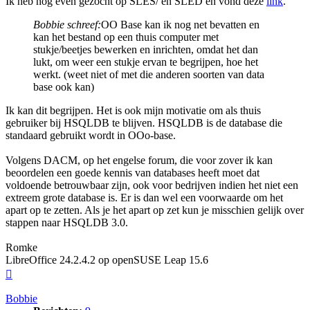
Ik heb nog even gezocht op SLES/ en SLED en vond deze
link
.
Bobbie schreef:
OO Base kan ik nog net bevatten en
kan het bestand op een thuis computer met
stukje/beetjes bewerken en inrichten, omdat het dan
lukt, om weer een stukje ervan te begrijpen, hoe het
werkt. (weet niet of met die anderen soorten van data
base ook kan)
Ik kan dit begrijpen. Het is ook mijn motivatie om als thuis
gebruiker bij HSQLDB te blijven. HSQLDB is de database die
standaard gebruikt wordt in OOo-base.
Volgens DACM, op het engelse forum, die voor zover ik kan
beoordelen een goede kennis van databases heeft moet dat
voldoende betrouwbaar zijn, ook voor bedrijven indien het niet een
extreem grote database is. Er is dan wel een voorwaarde om het
apart op te zetten. Als je het apart op zet kun je misschien gelijk over
stappen naar HSQLDB 3.0.
Romke
LibreOffice 24.2.4.2 op openSUSE Leap 15.6
Omhoog
Bobbie