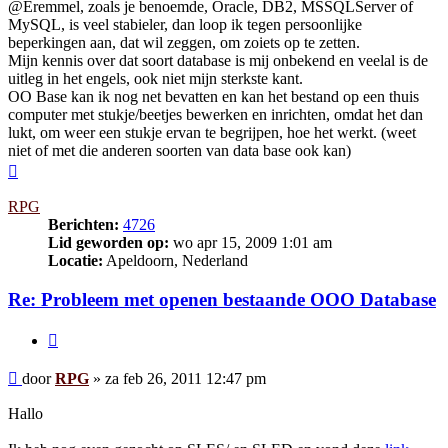
@Eremmel, zoals je benoemde, Oracle, DB2, MSSQLServer of
MySQL, is veel stabieler, dan loop ik tegen persoonlijke
beperkingen aan, dat wil zeggen, om zoiets op te zetten.
Mijn kennis over dat soort database is mij onbekend en veelal is de
uitleg in het engels, ook niet mijn sterkste kant.
OO Base kan ik nog net bevatten en kan het bestand op een thuis
computer met stukje/beetjes bewerken en inrichten, omdat het dan
lukt, om weer een stukje ervan te begrijpen, hoe het werkt. (weet
niet of met die anderen soorten van data base ook kan)
Omhoog
RPG
Berichten:
4726
Lid geworden op:
wo apr 15, 2009 1:01 am
Locatie:
Apeldoorn, Nederland
Re: Probleem met openen bestaande OOO Database
Citeer
Bericht
door
RPG
»
za feb 26, 2011 12:47 pm
Hallo