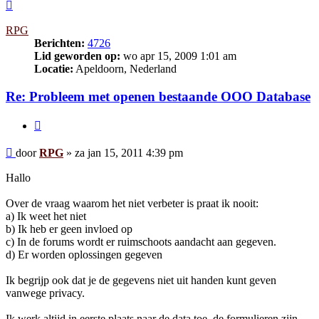
Omhoog
RPG
Berichten:
4726
Lid geworden op:
wo apr 15, 2009 1:01 am
Locatie:
Apeldoorn, Nederland
Re: Probleem met openen bestaande OOO Database
Citeer
Bericht
door
RPG
»
za jan 15, 2011 4:39 pm
Hallo
Over de vraag waarom het niet verbeter is praat ik nooit:
a) Ik weet het niet
b) Ik heb er geen invloed op
c) In de forums wordt er ruimschoots aandacht aan gegeven.
d) Er worden oplossingen gegeven
Ik begrijp ook dat je de gegevens niet uit handen kunt geven
vanwege privacy.
Ik werk altijd in eerste plaats naar de data toe, de formulieren zijn