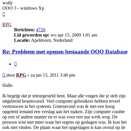
wolly
OOO 3 - windows Xp
Omhoog
RPG
Berichten:
4726
Lid geworden op:
wo apr 15, 2009 1:01 am
Locatie:
Apeldoorn, Nederland
Re: Probleem met openen bestaande OOO Database
Citeer
Bericht
door
RPG
»
za jan 15, 2011 3:40 pm
Hallo
Ik begrijp dat je teleurgesteld bent. Maar alle vragen die je stelt zijn
uitgebreid beantwoord. Veel computer gebruikers hebben teveel
vertrouwen in het systeem. Gisteravond was ik met een hoog
opgeleid iemand een verslag aan het maken. Zijn computer crashte
op een of andere manier en er was voor een uur werk weg. De
persoon wist niet meer waar het ergens op geslagen was. Ik kon het
ook niet vinden. De plaats waar het opgeslagen is kan overal op de