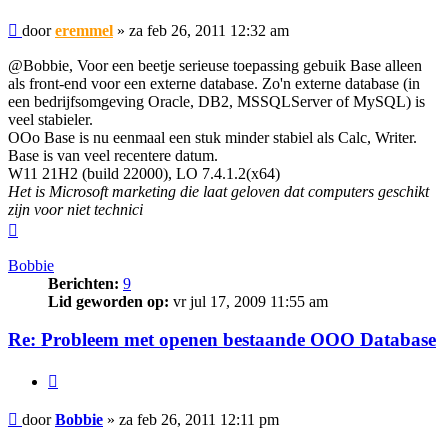
Bericht
door
eremmel
»
za feb 26, 2011 12:32 am
@Bobbie, Voor een beetje serieuse toepassing gebuik Base alleen
als front-end voor een externe database. Zo'n externe database (in
een bedrijfsomgeving Oracle, DB2, MSSQLServer of MySQL) is
veel stabieler.
OOo Base is nu eenmaal een stuk minder stabiel als Calc, Writer.
Base is van veel recentere datum.
W11 21H2 (build 22000), LO 7.4.1.2(x64)
Het is Microsoft marketing die laat geloven dat computers geschikt
zijn voor niet technici
Omhoog
Bobbie
Berichten:
9
Lid geworden op:
vr jul 17, 2009 11:55 am
Re: Probleem met openen bestaande OOO Database
Citeer
Bericht
door
Bobbie
»
za feb 26, 2011 12:11 pm