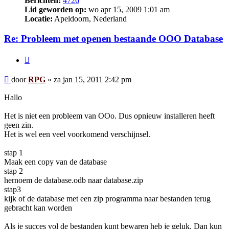
Berichten:
4726
Lid geworden op:
wo apr 15, 2009 1:01 am
Locatie:
Apeldoorn, Nederland
Re: Probleem met openen bestaande OOO Database
Citeer
Bericht
door
RPG
»
za jan 15, 2011 2:42 pm
Hallo
Het is niet een probleem van OOo. Dus opnieuw installeren heeft
geen zin.
Het is wel een veel voorkomend verschijnsel.
stap 1
Maak een copy van de database
stap 2
hernoem de database.odb naar database.zip
stap3
kijk of de database met een zip programma naar bestanden terug
gebracht kan worden
Als je succes vol de bestanden kunt bewaren heb je geluk. Dan kun