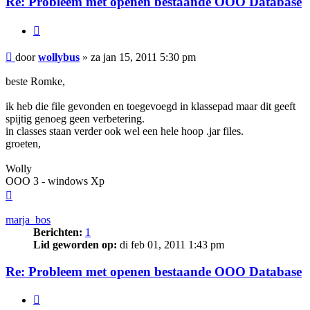
Re: Probleem met openen bestaande OOO Database
Citeer
Bericht
door
wollybus
»
za jan 15, 2011 5:30 pm
beste Romke,
ik heb die file gevonden en toegevoegd in klassepad maar dit geeft
spijtig genoeg geen verbetering.
in classes staan verder ook wel een hele hoop .jar files.
groeten,
Wolly
OOO 3 - windows Xp
Omhoog
marja_bos
Berichten:
1
Lid geworden op:
di feb 01, 2011 1:43 pm
Re: Probleem met openen bestaande OOO Database
Citeer