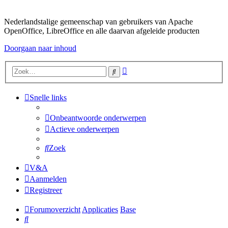
Nederlandstalige gemeenschap van gebruikers van Apache
OpenOffice, LibreOffice en alle daarvan afgeleide producten
Doorgaan naar inhoud
Uitgebreid
Zoek
zoeken
Snelle links
Onbeantwoorde onderwerpen
Actieve onderwerpen
Zoek
V&A
Aanmelden
Registreer
Forumoverzicht
Applicaties
Base
Zoek