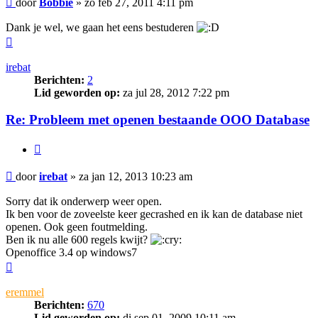
door
Bobbie
»
zo feb 27, 2011 4:11 pm
Dank je wel, we gaan het eens bestuderen
Omhoog
irebat
Berichten:
2
Lid geworden op:
za jul 28, 2012 7:22 pm
Re: Probleem met openen bestaande OOO Database
Citeer
Bericht
door
irebat
»
za jan 12, 2013 10:23 am
Sorry dat ik onderwerp weer open.
Ik ben voor de zoveelste keer gecrashed en ik kan de database niet
openen. Ook geen foutmelding.
Ben ik nu alle 600 regels kwijt?
Openoffice 3.4 op windows7
Omhoog
eremmel
Berichten:
670
Lid geworden op:
di sep 01, 2009 10:11 am