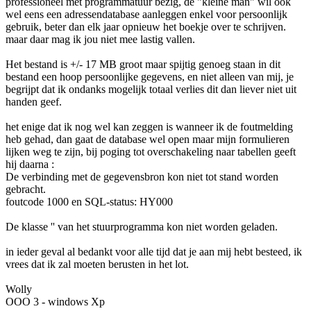
professioneel met programmatuur bezig, de "kleine man" wil ook
wel eens een adressendatabase aanleggen enkel voor persoonlijk
gebruik, beter dan elk jaar opnieuw het boekje over te schrijven.
maar daar mag ik jou niet mee lastig vallen.
Het bestand is +/- 17 MB groot maar spijtig genoeg staan in dit
bestand een hoop persoonlijke gegevens, en niet alleen van mij, je
begrijpt dat ik ondanks mogelijk totaal verlies dit dan liever niet uit
handen geef.
het enige dat ik nog wel kan zeggen is wanneer ik de foutmelding
heb gehad, dan gaat de database wel open maar mijn formulieren
lijken weg te zijn, bij poging tot overschakeling naar tabellen geeft
hij daarna :
De verbinding met de gegevensbron kon niet tot stand worden
gebracht.
foutcode 1000 en SQL-status: HY000
De klasse '' van het stuurprogramma kon niet worden geladen.
in ieder geval al bedankt voor alle tijd dat je aan mij hebt besteed, ik
vrees dat ik zal moeten berusten in het lot.
Wolly
OOO 3 - windows Xp