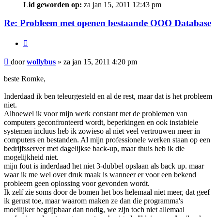
Lid geworden op:
za jan 15, 2011 12:43 pm
Re: Probleem met openen bestaande OOO Database
Citeer
Bericht
door
wollybus
»
za jan 15, 2011 4:20 pm
beste Romke,
Inderdaad ik ben teleurgesteld en al de rest, maar dat is het probleem
niet.
Alhoewel ik voor mijn werk constant met de problemen van
computers geconfronteerd wordt, beperkingen en ook instabiele
systemen incluus heb ik zowieso al niet veel vertrouwen meer in
computers en bestanden. Al mijn professionele werken staan op een
bedrijfsserver met dagelijkse back-up, maar thuis heb ik die
mogelijkheid niet.
mijn fout is inderdaad het niet 3-dubbel opslaan als back up. maar
waar ik me wel over druk maak is wanneer er voor een bekend
probleem geen oplossing voor gevonden wordt.
Ik zelf zie soms door de bomen het bos helemaal niet meer, dat geef
ik gerust toe, maar waarom maken ze dan die programma's
moeilijker begrijpbaar dan nodig, we zijn toch niet allemaal