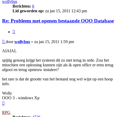
wollybus
Berichten:
6
Lid geworden op:
za jan 15, 2011 12:43 pm
Re: Probleem met openen bestaande OOO Database
Citeer
Bericht
door
wollybus
»
za jan 15, 2011 1:59 pm
AIAIAI,
spijtig genoeg krijgt het systeem dit zo niet terug in orde. Zou het
misschien een oplossing kunnen zijn als ik open office er eens terug
afgooi en terug opnieuw instaleer?
het rare is dat de grootte van het bestand nog wel wijst op een hoop
info.
Wolly
OOO 3 - windows Xp
Omhoog
RPG