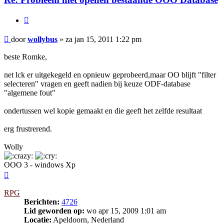
Citeer
Bericht
door
wollybus
»
za jan 15, 2011 1:22 pm
beste Romke,
net lck er uitgekegeld en opnieuw geprobeerd,maar OO blijft "filter
selecteren" vragen en geeft nadien bij keuze ODF-database
"algemene fout"
ondertussen wel kopie gemaakt en die geeft het zelfde resultaat
erg frustrerend.
Wolly
OOO 3 - windows Xp
Omhoog
RPG
Berichten:
4726
Lid geworden op:
wo apr 15, 2009 1:01 am
Locatie:
Apeldoorn, Nederland