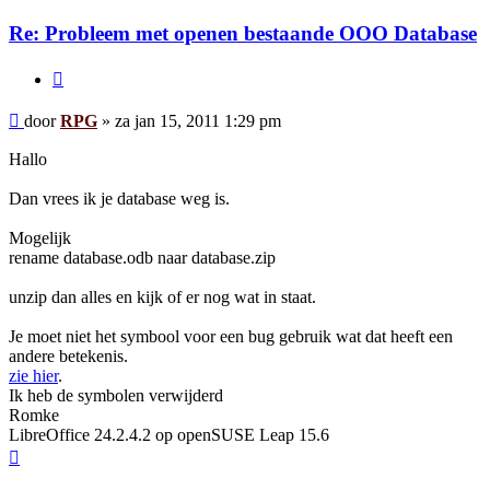
Re: Probleem met openen bestaande OOO Database
Citeer
Bericht
door
RPG
»
za jan 15, 2011 1:29 pm
Hallo
Dan vrees ik je database weg is.
Mogelijk
rename database.odb naar database.zip
unzip dan alles en kijk of er nog wat in staat.
Je moet niet het symbool voor een bug gebruik wat dat heeft een
andere betekenis.
zie hier
.
Ik heb de symbolen verwijderd
Romke
LibreOffice 24.2.4.2 op openSUSE Leap 15.6
Omhoog