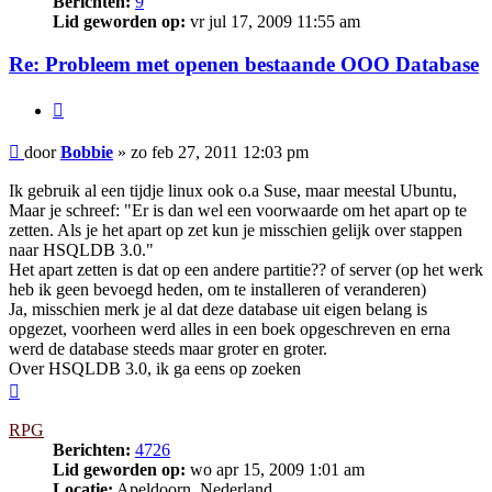
Berichten:
9
Lid geworden op:
vr jul 17, 2009 11:55 am
Re: Probleem met openen bestaande OOO Database
Citeer
Bericht
door
Bobbie
»
zo feb 27, 2011 12:03 pm
Ik gebruik al een tijdje linux ook o.a Suse, maar meestal Ubuntu,
Maar je schreef: "Er is dan wel een voorwaarde om het apart op te
zetten. Als je het apart op zet kun je misschien gelijk over stappen
naar HSQLDB 3.0."
Het apart zetten is dat op een andere partitie?? of server (op het werk
heb ik geen bevoegd heden, om te installeren of veranderen)
Ja, misschien merk je al dat deze database uit eigen belang is
opgezet, voorheen werd alles in een boek opgeschreven en erna
werd de database steeds maar groter en groter.
Over HSQLDB 3.0, ik ga eens op zoeken
Omhoog
RPG
Berichten:
4726
Lid geworden op:
wo apr 15, 2009 1:01 am
Locatie:
Apeldoorn, Nederland