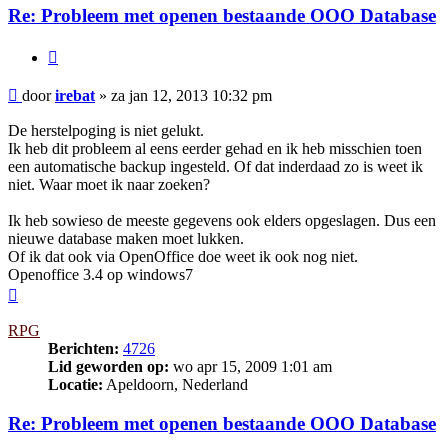
Re: Probleem met openen bestaande OOO Database
Citeer
Bericht
door
irebat
»
za jan 12, 2013 10:32 pm
De herstelpoging is niet gelukt.
Ik heb dit probleem al eens eerder gehad en ik heb misschien toen
een automatische backup ingesteld. Of dat inderdaad zo is weet ik
niet. Waar moet ik naar zoeken?
Ik heb sowieso de meeste gegevens ook elders opgeslagen. Dus een
nieuwe database maken moet lukken.
Of ik dat ook via OpenOffice doe weet ik ook nog niet.
Openoffice 3.4 op windows7
Omhoog
RPG
Berichten:
4726
Lid geworden op:
wo apr 15, 2009 1:01 am
Locatie:
Apeldoorn, Nederland
Re: Probleem met openen bestaande OOO Database