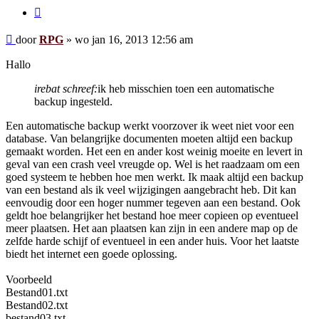
Citeer
Bericht
door
RPG
»
wo jan 16, 2013 12:56 am
Hallo
irebat schreef:
ik heb misschien toen een automatische
backup ingesteld.
Een automatische backup werkt voorzover ik weet niet voor een
database. Van belangrijke documenten moeten altijd een backup
gemaakt worden. Het een en ander kost weinig moeite en levert in
geval van een crash veel vreugde op. Wel is het raadzaam om een
goed systeem te hebben hoe men werkt. Ik maak altijd een backup
van een bestand als ik veel wijzigingen aangebracht heb. Dit kan
eenvoudig door een hoger nummer tegeven aan een bestand. Ook
geldt hoe belangrijker het bestand hoe meer copieen op eventueel
meer plaatsen. Het aan plaatsen kan zijn in een andere map op de
zelfde harde schijf of eventueel in een ander huis. Voor het laatste
biedt het internet een goede oplossing.
Voorbeeld
Bestand01.txt
Bestand02.txt
bestand03.txt