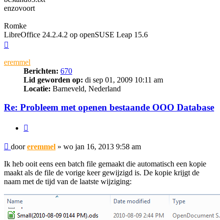
enzovoort
Romke
LibreOffice 24.2.4.2 op openSUSE Leap 15.6
Omhoog
eremmel
Berichten:
670
Lid geworden op:
di sep 01, 2009 10:11 am
Locatie:
Barneveld, Nederland
Re: Probleem met openen bestaande OOO Database
Citeer
Bericht
door
eremmel
»
wo jan 16, 2013 9:58 am
Ik heb ooit eens een batch file gemaakt die automatisch een kopie
maakt als de file de vorige keer gewijzigd is. De kopie krijgt de
naam met de tijd van de laatste wijziging: