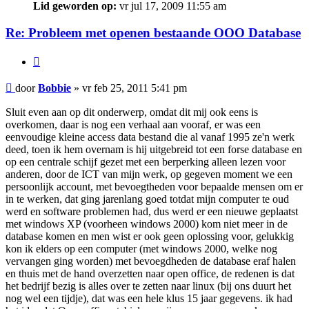
Lid geworden op:
vr jul 17, 2009 11:55 am
Re: Probleem met openen bestaande OOO Database
Citeer
Bericht
door
Bobbie
»
vr feb 25, 2011 5:41 pm
Sluit even aan op dit onderwerp, omdat dit mij ook eens is
overkomen, daar is nog een verhaal aan vooraf, er was een
eenvoudige kleine access data bestand die al vanaf 1995 ze'n werk
deed, toen ik hem overnam is hij uitgebreid tot een forse database en
op een centrale schijf gezet met een berperking alleen lezen voor
anderen, door de ICT van mijn werk, op gegeven moment we een
persoonlijk account, met bevoegtheden voor bepaalde mensen om er
in te werken, dat ging jarenlang goed totdat mijn computer te oud
werd en software problemen had, dus werd er een nieuwe geplaatst
met windows XP (voorheen windows 2000) kom niet meer in de
database komen en men wist er ook geen oplossing voor, gelukkig
kon ik elders op een computer (met windows 2000, welke nog
vervangen ging worden) met bevoegdheden de database eraf halen
en thuis met de hand overzetten naar open office, de redenen is dat
het bedrijf bezig is alles over te zetten naar linux (bij ons duurt het
nog wel een tijdje), dat was een hele klus 15 jaar gegevens. ik had