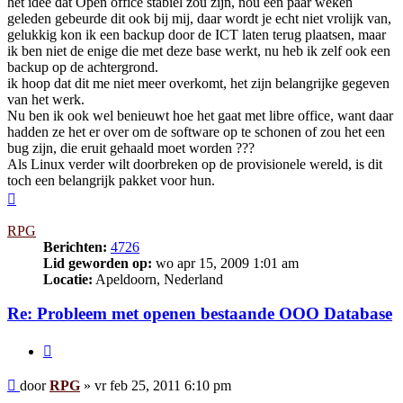
het idee dat Open office stabiel zou zijn, nou een paar weken
geleden gebeurde dit ook bij mij, daar wordt je echt niet vrolijk van,
gelukkig kon ik een backup door de ICT laten terug plaatsen, maar
ik ben niet de enige die met deze base werkt, nu heb ik zelf ook een
backup op de achtergrond.
ik hoop dat dit me niet meer overkomt, het zijn belangrijke gegeven
van het werk.
Nu ben ik ook wel benieuwt hoe het gaat met libre office, want daar
hadden ze het er over om de software op te schonen of zou het een
bug zijn, die eruit gehaald moet worden ???
Als Linux verder wilt doorbreken op de provisionele wereld, is dit
toch een belangrijk pakket voor hun.
Omhoog
RPG
Berichten:
4726
Lid geworden op:
wo apr 15, 2009 1:01 am
Locatie:
Apeldoorn, Nederland
Re: Probleem met openen bestaande OOO Database
Citeer
Bericht
door
RPG
»
vr feb 25, 2011 6:10 pm