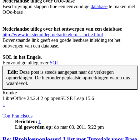
Nederlandse uitleg over OOo-base
Beschrijving in stappen hoe een eenvoudige
database
te maken met
OOo-base
Nederlandse uitleg over het ontwerpen van een database
http://www.tekstenuitleg.net/artikelen/ ... uctie.html
Bovenstaande link geeft een goede leesbare inleiding tot het
ontwerpen van een database.
SQL in het Engels.
Eenvoudige uitleg over
SQL
Edit:
Deze post is steeds aangepast naar de verkregen
opmerkingen. De hieronder geplaatste opmerkingen waren dus
waardevol.
Romke
LibreOffice 24.2.4.2 op openSUSE Leap 15.6
Omhoog
Ton Franciscus
Berichten:
1
Lid geworden op:
do mar 03, 2011 5:22 pm
Re: [Probleemoplosser] Lijst met Tutorials voor Base