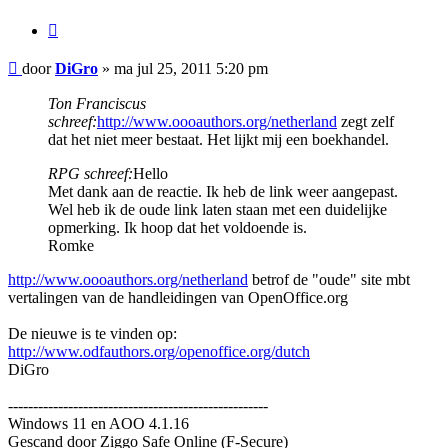
Citeer
Bericht
door
DiGro
»
ma jul 25, 2011 5:20 pm
Ton Franciscus
schreef:
http://www.oooauthors.org/netherland
zegt zelf
dat het niet meer bestaat. Het lijkt mij een boekhandel.
RPG schreef:
Hello
Met dank aan de reactie. Ik heb de link weer aangepast.
Wel heb ik de oude link laten staan met een duidelijke
opmerking. Ik hoop dat het voldoende is.
Romke
http://www.oooauthors.org/netherland
betrof de "oude" site mbt
vertalingen van de handleidingen van OpenOffice.org
De nieuwe is te vinden op:
http://www.odfauthors.org/openoffice.org/dutch
DiGro
----------------------------------------------------
Windows 11 en AOO 4.1.16
Gescand door Ziggo Safe Online (F-Secure)