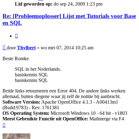
Lid geworden op:
do sep 24, 2009 1:23 pm
Re: [Probleemoplosser] Lijst met Tutorials voor Base
en SQL
Citeer
Bericht
door
Thylbert
»
wo mei 07, 2014 10:25 am
Beste Romke
SQL in het Nederlands.
basiskennis SQL
basiskennis SQL
Beide links retourneren een Error 404. De andere links werken
allemaal, buiten diegene waar jij zelf de notitie bij aanbracht.
Software Version:
Apache OpenOffice 4.1.3 - A00413m1
(Build:9783) - Rev. 1761381
OS Operating System:
Microsoft Windows 10 - 64 bit - v1803
Meest Gebruikte Functie uit OpenOffice:
Mailmerge via F4
Omhoog