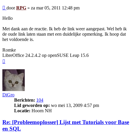
Bericht
door
RPG
»
za mar 05, 2011 12:48 pm
Hello
Met dank aan de reactie. Ik heb de link weer aangepast. Wel heb ik
de oude link laten staan met een duidelijke opmerking. Ik hoop dat
het voldoende is.
Romke
LibreOffice 24.2.4.2 op openSUSE Leap 15.6
Omhoog
DiGro
Berichten:
104
Lid geworden op:
wo mei 13, 2009 4:57 pm
Locatie:
Hoorn NH
Re: [Probleemoplosser] Lijst met Tutorials voor Base
en SQL