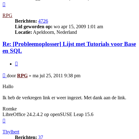
Omhoog
RPG
Berichten:
4726
Lid geworden op:
wo apr 15, 2009 1:01 am
Locatie:
Apeldoorn, Nederland
Re: [Probleemoplosser] Lijst met Tutorials voor Base
en SQL
Citeer
Bericht
door
RPG
»
ma jul 25, 2011 9:38 pm
Hallo
Ik heb de verkregen link er weer ingezet. Met dank aan de link.
Romke
LibreOffice 24.2.4.2 op openSUSE Leap 15.6
Omhoog
Thylbert
Berichten:
37