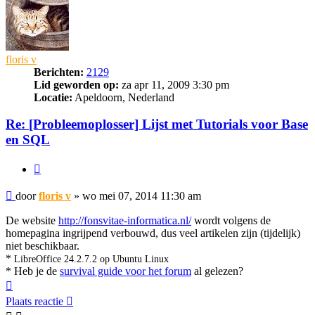
floris v
Berichten:
2129
Lid geworden op:
za apr 11, 2009 3:30 pm
Locatie:
Apeldoorn, Nederland
Re: [Probleemoplosser] Lijst met Tutorials voor Base
en SQL
Citeer
Bericht
door
floris v
»
wo mei 07, 2014 11:30 am
De website
http://fonsvitae-informatica.nl/
wordt volgens de
homepagina ingrijpend verbouwd, dus veel artikelen zijn (tijdelijk)
niet beschikbaar.
*
LibreOffice 24.2.7.2 op Ubuntu Linux
* Heb je de
survival guide voor het forum
al gelezen?
Omhoog
Plaats reactie