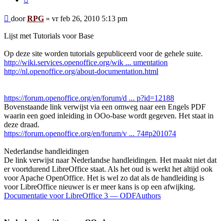
Bericht
door
RPG
»
vr feb 26, 2010 5:13 pm
Lijst met Tutorials voor Base
Op deze site worden tutorials gepubliceerd voor de gehele suite.
http://wiki.services.openoffice.org/wik ... umentation
http://nl.openoffice.org/about-documentation.html
https://forum.openoffice.org/en/forum/d ... p?id=12188
Bovenstaande link verwijst via een omweg naar een Engels PDF
waarin een goed inleiding in OOo-base wordt gegeven. Het staat in
deze draad.
https://forum.openoffice.org/en/forum/v ... 74#p201074
Nederlandse handleidingen
De link verwijst naar Nederlandse handleidingen. Het maakt niet dat
er voortdurend LibreOffice staat. Als het oud is werkt het altijd ook
voor Apache OpenOffice. Het is wel zo dat als de handleiding is
voor LibreOffice nieuwer is er meer kans is op een afwijking.
Documentatie voor LibreOffice 3 — ODFAuthors