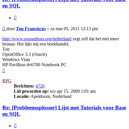
en SQL
Citeer
Bericht
door
Ton Franciscus
»
za mar 05, 2011 12:13 pm
http://www.oooauthors.org/netherland
zegt zelf dat het niet meer
bestaat. Het lijkt mij een boekhandel.
Ton
OpenOffice 3.3 (Oracle)
Windows Vista
HP Pavillion dv6700 Notebook PC
Omhoog
RPG
Berichten:
4726
Lid geworden op:
wo apr 15, 2009 1:01 am
Locatie:
Apeldoorn, Nederland
Re: [Probleemoplosser] Lijst met Tutorials voor Base
en SQL
Citeer