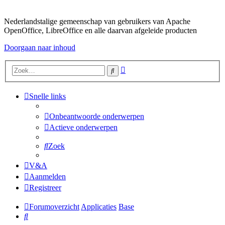
Nederlandstalige gemeenschap van gebruikers van Apache
OpenOffice, LibreOffice en alle daarvan afgeleide producten
Doorgaan naar inhoud
Uitgebreid
Zoek
zoeken
Snelle links
Onbeantwoorde onderwerpen
Actieve onderwerpen
Zoek
V&A
Aanmelden
Registreer
Forumoverzicht
Applicaties
Base
Zoek