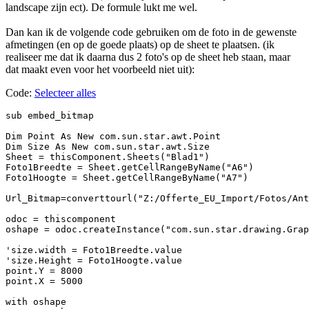
landscape zijn ect). De formule lukt me wel.
Dan kan ik de volgende code gebruiken om de foto in de gewenste
afmetingen (en op de goede plaats) op de sheet te plaatsen. (ik
realiseer me dat ik daarna dus 2 foto's op de sheet heb staan, maar
dat maakt even voor het voorbeeld niet uit):
Code:
Selecteer alles
sub embed_bitmap

Dim Point As New com.sun.star.awt.Point

Dim Size As New com.sun.star.awt.Size

Sheet = thisComponent.Sheets("Blad1")

Foto1Breedte = Sheet.getCellRangeByName("A6")

Foto1Hoogte = Sheet.getCellRangeByName("A7")

Url_Bitmap=converttourl("Z:/Offerte_EU_Import/Fotos/Ant
odoc = thiscomponent

oshape = odoc.createInstance("com.sun.star.drawing.Grap
'size.width = Foto1Breedte.value

'size.Height = Foto1Hoogte.value

point.Y = 8000

point.X = 5000

with oshape
