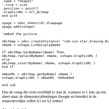
.name = "Shape1"

'.size = size

.position = point()

.GraphicURL = Url_Bitmap

end with

opage = odoc.sheets(0).drawpage

opage.add(oshape)

'embed the picture

oBitmap = odoc.createInstance( "com.sun.star.drawing.Bi
sName = oshape.LinkDisplayName

If oBitMap.hasByName(sName) Then

oBitmap.replaceByName( sName, oshape.GraphicURL )

else

oBitmap.insertByName( sName, oshape.GraphicURL )

End If

oNewURL = oBitmap.getByName( sName )

oshape.GraphicURL = oNewURL 'Embedded

Dus de vraag die even overblijft is: kan ik, wanneer er 1 foto op een
sheet staat, de dimensies/afmetingen (hoogte en breedte) in de
respectievelijke cellen A1 en A2 zetten?