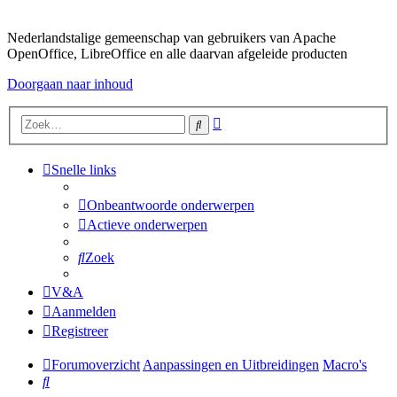
Nederlandstalige gemeenschap van gebruikers van Apache
OpenOffice, LibreOffice en alle daarvan afgeleide producten
Doorgaan naar inhoud
Uitgebreid
Zoek
zoeken
Snelle links
Onbeantwoorde onderwerpen
Actieve onderwerpen
Zoek
V&A
Aanmelden
Registreer
Forumoverzicht
Aanpassingen en Uitbreidingen
Macro's
Zoek