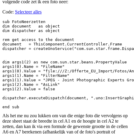
volgende code zet ik een foto neer:
Code:
Selecteer alles
sub FotoNeerzetten

dim document   as object

dim dispatcher as object

rem get access to the document

document   = ThisComponent.CurrentController.Frame

dispatcher = createUnoService("com.sun.star.frame.Dispa
dim args1(2) as new com.sun.star.beans.PropertyValue

args1(0).Name = "FileName"

args1(0).Value = "file:///Z:/Offerte_EU_Import/Fotos/An
args1(1).Name = "FilterName"

args1(1).Value = "JPEG - Joint Photographic Experts Gro
args1(2).Name = "AsLink"

args1(2).Value = false

dispatcher.executeDispatch(document, ".uno:InsertGraphi
end sub
Als het me nu zou lukken om van die enige foto die vervolgens op
deze sheet staat de breedte in cel A1 en de hoogte in cel A2 te
zetten, dan kan ik via een formule de gewenste grootte in de cellen
A6 en A7 berekenen (afhankelijk van of de foto's portrait of