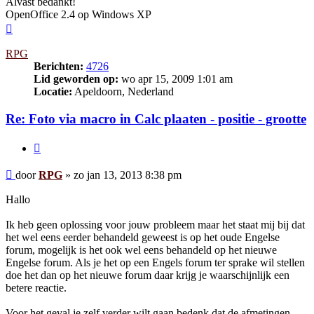
Alvast bedankt!
OpenOffice 2.4 op Windows XP
Omhoog
RPG
Berichten:
4726
Lid geworden op:
wo apr 15, 2009 1:01 am
Locatie:
Apeldoorn, Nederland
Re: Foto via macro in Calc plaaten - positie - grootte
Citeer
Bericht
door
RPG
»
zo jan 13, 2013 8:38 pm
Hallo
Ik heb geen oplossing voor jouw probleem maar het staat mij bij dat
het wel eens eerder behandeld geweest is op het oude Engelse
forum, mogelijk is het ook wel eens behandeld op het nieuwe
Engelse forum. Als je het op een Engels forum ter sprake wil stellen
doe het dan op het nieuwe forum daar krijg je waarschijnlijk een
betere reactie.
Voor het geval je zelf verder wilt gaan bedenk dat de afmetingen