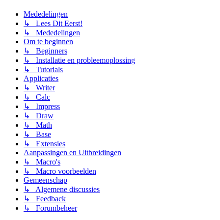
Mededelingen
↳ Lees Dit Eerst!
↳ Mededelingen
Om te beginnen
↳ Beginners
↳ Installatie en probleemoplossing
↳ Tutorials
Applicaties
↳ Writer
↳ Calc
↳ Impress
↳ Draw
↳ Math
↳ Base
↳ Extensies
Aanpassingen en Uitbreidingen
↳ Macro's
↳ Macro voorbeelden
Gemeenschap
↳ Algemene discussies
↳ Feedback
↳ Forumbeheer