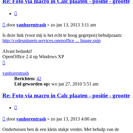
Re: Foto via macro in Calc plaaten - positie - grootte
Citeer
Bericht
door
vanhorentrash
»
zo jan 13, 2013 3:11 am
Is deze link (voor mij is het echt te hoog gegrepen) behulpzaam:
http://codesnippets.services.openoffice ... Image.snip
Alvast bedankt!
OpenOffice 2.4 op Windows XP
Omhoog
vanhorentrash
Berichten:
42
Lid geworden op:
wo jan 27, 2010 5:51 am
Re: Foto via macro in Calc plaaten - positie - grootte
Citeer
Bericht
door
vanhorentrash
»
zo jan 13, 2013 4:00 am
Ondertussen ben ik een klein stukje verder. Met behulp van de