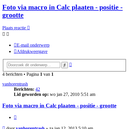
Foto via macro in Calc plaaten - positie -
grootte
Plaats reactie
E-mail onderwerp
Afdrukweergave
Uitgebreid
Zoek
zoeken
4 berichten • Pagina
1
van
1
vanhorentrash
Berichten:
42
Lid geworden op:
wo jan 27, 2010 5:51 am
Foto via macro in Calc plaaten - positie - grootte
Citeer
Bericht
door
vanhorentrash
»
za jan 12, 2013 5:10 am