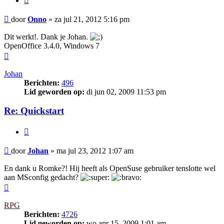
Bericht
door
Onno
»
za jul 21, 2012 5:16 pm
Dit werkt!. Dank je Johan.
OpenOffice 3.4.0, Windows 7
Omhoog
Johan
Berichten:
496
Lid geworden op:
di jun 02, 2009 11:53 pm
Re: Quickstart
Citeer
Bericht
door
Johan
»
ma jul 23, 2012 1:07 am
En dank u Romke?! Hij heeft als OpenSuse gebruiker tenslotte wel
aan MSconfig gedacht?
Omhoog
RPG
Berichten:
4726
Lid geworden op:
wo apr 15, 2009 1:01 am