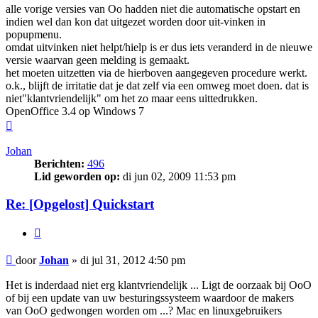
alle vorige versies van Oo hadden niet die automatische opstart en
indien wel dan kon dat uitgezet worden door uit-vinken in
popupmenu.
omdat uitvinken niet helpt/hielp is er dus iets veranderd in de nieuwe
versie waarvan geen melding is gemaakt.
het moeten uitzetten via de hierboven aangegeven procedure werkt.
o.k., blijft de irritatie dat je dat zelf via een omweg moet doen. dat is
niet"klantvriendelijk" om het zo maar eens uittedrukken.
OpenOffice 3.4 op Windows 7
Omhoog
Johan
Berichten:
496
Lid geworden op:
di jun 02, 2009 11:53 pm
Re: [Opgelost] Quickstart
Citeer
Bericht
door
Johan
»
di jul 31, 2012 4:50 pm
Het is inderdaad niet erg klantvriendelijk ... Ligt de oorzaak bij OoO
of bij een update van uw besturingssysteem waardoor de makers
van OoO gedwongen worden om ...? Mac en linuxgebruikers