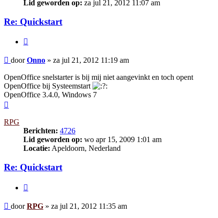
Lid geworden op:
za jul 21, 2012 11:07 am
Re: Quickstart
Citeer
Bericht
door
Onno
»
za jul 21, 2012 11:19 am
OpenOffice snelstarter is bij mij niet aangevinkt en toch opent
OpenOffice bij Systeemstart
OpenOffice 3.4.0, Windows 7
Omhoog
RPG
Berichten:
4726
Lid geworden op:
wo apr 15, 2009 1:01 am
Locatie:
Apeldoorn, Nederland
Re: Quickstart
Citeer
Bericht
door
RPG
»
za jul 21, 2012 11:35 am