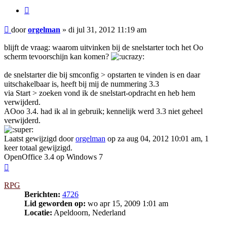
Citeer
Bericht
door
orgelman
»
di jul 31, 2012 11:19 am
blijft de vraag: waarom uitvinken bij de snelstarter toch het Oo
scherm tevoorschijn kan komen?
de snelstarter die bij smconfig > opstarten te vinden is en daar
uitschakelbaar is, heeft bij mij de nummering 3.3
via Start > zoeken vond ik de snelstart-opdracht en heb hem
verwijderd.
AOoo 3.4. had ik al in gebruik; kennelijk werd 3.3 niet geheel
verwijderd.
Laatst gewijzigd door
orgelman
op za aug 04, 2012 10:01 am, 1
keer totaal gewijzigd.
OpenOffice 3.4 op Windows 7
Omhoog
RPG
Berichten:
4726
Lid geworden op:
wo apr 15, 2009 1:01 am
Locatie:
Apeldoorn, Nederland