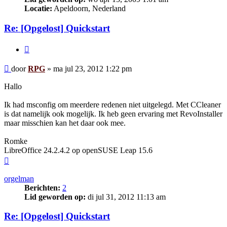
Locatie:
Apeldoorn, Nederland
Re: [Opgelost] Quickstart
Citeer
Bericht
door
RPG
»
ma jul 23, 2012 1:22 pm
Hallo
Ik had msconfig om meerdere redenen niet uitgelegd. Met CCleaner
is dat namelijk ook mogelijk. Ik heb geen ervaring met RevoInstaller
maar misschien kan het daar ook mee.
Romke
LibreOffice 24.2.4.2 op openSUSE Leap 15.6
Omhoog
orgelman
Berichten:
2
Lid geworden op:
di jul 31, 2012 11:13 am
Re: [Opgelost] Quickstart