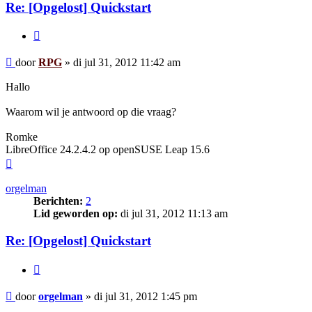
Re: [Opgelost] Quickstart
Citeer
Bericht
door
RPG
»
di jul 31, 2012 11:42 am
Hallo
Waarom wil je antwoord op die vraag?
Romke
LibreOffice 24.2.4.2 op openSUSE Leap 15.6
Omhoog
orgelman
Berichten:
2
Lid geworden op:
di jul 31, 2012 11:13 am
Re: [Opgelost] Quickstart
Citeer
Bericht
door
orgelman
»
di jul 31, 2012 1:45 pm