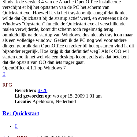
Sinds ik de versie 3.4 van de Apache OpenOffice installeerde
verschijnt er bij het opstarten van de PC het scherm van
Quickstart.exe. Hoewel ik via het tray-icoontje aangaf dat ik niet
wilde dat Quickstart bij de startup actief werd, en eveneens uit de
Windows "Opstarten" functie de Quickstart.exe al verschillende
malen verwijderde, komt dit scherm toch regelmatig terug
onmiddellijk na de startup van Windows, dus niet als tray icon maar
als een volledige window. Gezien ik de PC nog wel voor andere
dingen gebruik dan OpenOffice en zeker bij het opstarten vind ik dit
bijzonder ergerlijk. Hoe krijg ik dat definitief weg? Als ik OO wil
starten doe ik het wel via een desktop icoon, zelfs als dat betekent
dat die opstart van OO dan iets trager gaat.
OpenOffice 4.1.1 op Windows 7
Omhoog
RPG
Berichten:
4726
Lid geworden op:
wo apr 15, 2009 1:01 am
Locatie:
Apeldoorn, Nederland
Re: Quickstart
Citeer
Bericht