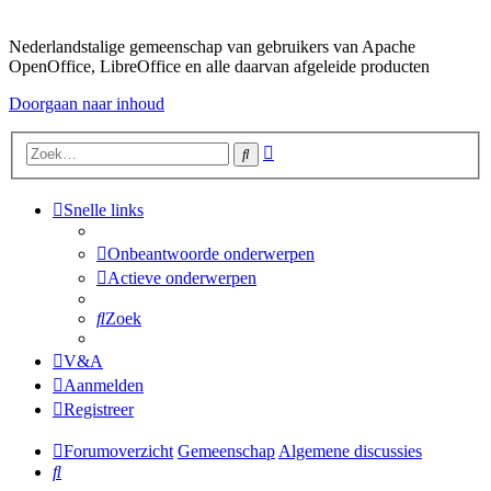
Nederlandstalige gemeenschap van gebruikers van Apache
OpenOffice, LibreOffice en alle daarvan afgeleide producten
Doorgaan naar inhoud
Uitgebreid
Zoek
zoeken
Snelle links
Onbeantwoorde onderwerpen
Actieve onderwerpen
Zoek
V&A
Aanmelden
Registreer
Forumoverzicht
Gemeenschap
Algemene discussies
Zoek