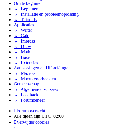
Om te beginnen
↳ Beginners
↳ Installatie en probleemoplossing
↳ Tutorials
Applicaties
↳ Writer
↳ Calc
↳ Impress
↳ Draw
↳ Math
↳ Base
↳ Extensies
Aanpassingen en Uitbreidingen
↳ Macro's
↳ Macro voorbeelden
Gemeenschap
↳ Algemene discussies
↳ Feedback
↳ Forumbeheer
Forumoverzicht
Alle tijden zijn
UTC+02:00
Verwijder cookies