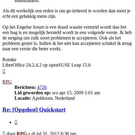
uittedrukken.
Als dit werkelijk een reden is om ge-irriteerd te worden dan moet je
echt een gelukkig mens zijn.
Op het Engelse forum is een draad waarin vermeld wordt dan het
een bug is en mogelijk hersteld wordt in een volgende versie. Ik heb
de neiging om zulk soort problemen te accepteren. Ook als het
probleem groter is. Indien ik het niet kan accepteren schakel ik terug
naar een versie die beter werkt.
Romke
LibreOffice 24.2.4.2 op openSUSE Leap 15.6
Omhoog
RPG
Berichten:
4726
Lid geworden op:
wo apr 15, 2009 1:01 am
Locatie:
Apeldoorn, Nederland
Re: [Opgelost] Quickstart
Citeer
Bericht
door
RPG
»
di jul 31, 2012 6:38 pm