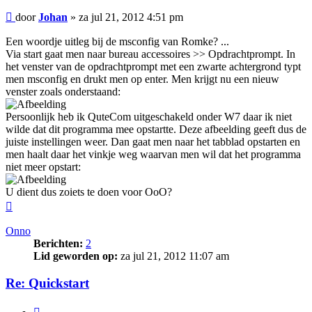
Bericht
door
Johan
»
za jul 21, 2012 4:51 pm
Een woordje uitleg bij de msconfig van Romke? ...
Via start gaat men naar bureau accessoires >> Opdrachtprompt. In
het venster van de opdrachtprompt met een zwarte achtergrond typt
men msconfig en drukt men op enter. Men krijgt nu een nieuw
venster zoals onderstaand:
Persoonlijk heb ik QuteCom uitgeschakeld onder W7 daar ik niet
wilde dat dit programma mee opstartte. Deze afbeelding geeft dus de
juiste instellingen weer. Dan gaat men naar het tabblad opstarten en
men haalt daar het vinkje weg waarvan men wil dat het programma
niet meer opstart:
U dient dus zoiets te doen voor OoO?
Omhoog
Onno
Berichten:
2
Lid geworden op:
za jul 21, 2012 11:07 am
Re: Quickstart
Citeer