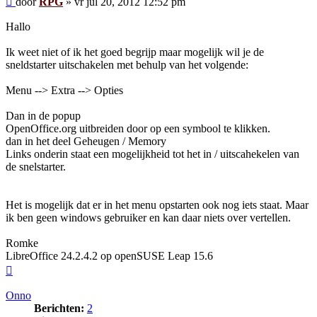
door
RPG
»
vr jul 20, 2012 12:52 pm
Hallo
Ik weet niet of ik het goed begrijp maar mogelijk wil je de
sneldstarter uitschakelen met behulp van het volgende:
Menu --> Extra --> Opties
Dan in de popup
OpenOffice.org uitbreiden door op een symbool te klikken.
dan in het deel Geheugen / Memory
Links onderin staat een mogelijkheid tot het in / uitscahekelen van
de snelstarter.
Het is mogelijk dat er in het menu opstarten ook nog iets staat. Maar
ik ben geen windows gebruiker en kan daar niets over vertellen.
Romke
LibreOffice 24.2.4.2 op openSUSE Leap 15.6
Omhoog
Onno
Berichten:
2