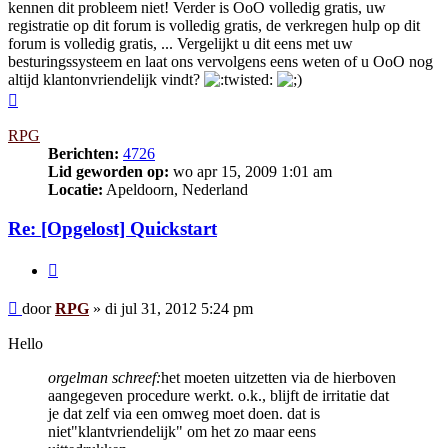
kennen dit probleem niet! Verder is OoO volledig gratis, uw
registratie op dit forum is volledig gratis, de verkregen hulp op dit
forum is volledig gratis, ... Vergelijkt u dit eens met uw
besturingssysteem en laat ons vervolgens eens weten of u OoO nog
altijd klantonvriendelijk vindt?
Omhoog
RPG
Berichten:
4726
Lid geworden op:
wo apr 15, 2009 1:01 am
Locatie:
Apeldoorn, Nederland
Re: [Opgelost] Quickstart
Citeer
Bericht
door
RPG
»
di jul 31, 2012 5:24 pm
Hello
orgelman schreef:
het moeten uitzetten via de hierboven
aangegeven procedure werkt. o.k., blijft de irritatie dat
je dat zelf via een omweg moet doen. dat is
niet"klantvriendelijk" om het zo maar eens