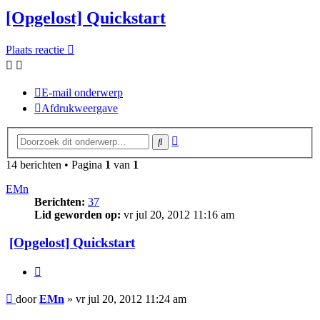
[Opgelost] Quickstart
Plaats reactie
E-mail onderwerp
Afdrukweergave
Uitgebreid
Zoek
zoeken
14 berichten • Pagina
1
van
1
EMn
Berichten:
37
Lid geworden op:
vr jul 20, 2012 11:16 am
[Opgelost] Quickstart
Citeer
Bericht
door
EMn
»
vr jul 20, 2012 11:24 am