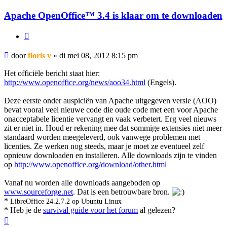
Apache OpenOffice™ 3.4 is klaar om te downloaden
Citeer
Bericht
door
floris v
»
di mei 08, 2012 8:15 pm
Het officiële bericht staat hier:
http://www.openoffice.org/news/aoo34.html
(Engels).
Deze eerste onder auspiciën van Apache uitgegeven versie (AOO)
bevat vooral veel nieuwe code die oude code met een voor Apache
onacceptabele licentie vervangt en vaak verbetert. Erg veel nieuws
zit er niet in. Houd er rekening mee dat sommige extensies niet meer
standaard worden meegeleverd, ook vanwege problemen met
licenties. Ze werken nog steeds, maar je moet ze eventueel zelf
opnieuw downloaden en installeren. Alle downloads zijn te vinden
op
http://www.openoffice.org/download/other.html
Vanaf nu worden alle downloads aangeboden op
www.sourceforge.net
. Dat is een betrouwbare bron.
*
LibreOffice 24.2.7.2 op Ubuntu Linux
* Heb je de
survival guide voor het forum
al gelezen?
Omhoog