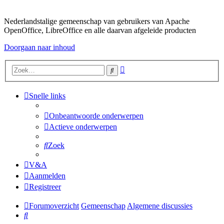
Nederlandstalige gemeenschap van gebruikers van Apache
OpenOffice, LibreOffice en alle daarvan afgeleide producten
Doorgaan naar inhoud
Uitgebreid
Zoek
zoeken
Snelle links
Onbeantwoorde onderwerpen
Actieve onderwerpen
Zoek
V&A
Aanmelden
Registreer
Forumoverzicht
Gemeenschap
Algemene discussies
Zoek