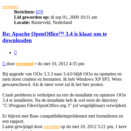
eremmel
Berichten:
670
Lid geworden op:
di sep 01, 2009 10:11 am
Locatie:
Barneveld, Nederland
Re: Apache OpenOffice™ 3.4 is klaar om te
downloaden
Citeer
Bericht
door
eremmel
»
do mei 10, 2012 4:35 pm
Bij upgrade van OOo 3.3.3 naar 3.4.0 blijft OOo na opstarten en
niets doen crashen en herstarten. Ik heb Windows XP SP3. Wees
gewaarschuwd. Als ik meer weet zal ik het hier posten.
Crash probleem is verholpen na een de-installatie en opnieuw OOo
3.4 te installeren. Na de-installatie heb ik wel eerst de directory
"C:\Program Files\OpenOffice.org 3" (of vergelijkbaar) verwijderd.
Er blijven met Base compatibiliteitsproblemen met formulieren en
een rapport.
Laatst gewijzigd door
eremmel
op do mei 10, 2012 5:21 pm, 1 keer