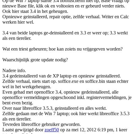
Op de Win 7 laptop startte 3.4 hoofdscherm niet op, Base vraagt op
nieuwe Base file, klik ok en voltooien en er gebeurd verder niets.
Ook hier staat 3.4 in het geheugen.
Opnieuwe geinstalleerd, repair optie, zelfde verhaal. Writer en Calc
werken hier wel.
3.4 van beide laptops ge-deinstalleerd en 3.3 er weer op; 3.3 werkt
als een tierelier.
Wat een triest gebeuren; hoe kan zoiets nu vrijgegeven worden?
Waarschijnlijk grote update nodig?
Nadere info.
3.4 gedeinstalleerd van de XP laptop en opnieuw geinstalleerd.
Zelfde verhaal, niets start op. soffice.exe en soffice.bin staan echter
wel in het werkgeheugen.
Even gehad met openoffice 3.4, opnieuw gedeinstalleerd, alle
openoffice vermeldingen opgeschoond inkl. registervermeldingen, je
bent even bezig.
Over naar libreoffice 3.5.3, geinstalleerd en alles werkt.
Zelfde gedaan met de Win 7 laptop; ook hier werkt libreoffice 3.5.3
als een tierelier.
Tevreden libreoffice gebruiker geworden.
Laatst gewijzigd door
zoeff50
op za mei 12, 2012 6:19 pm, 1 keer