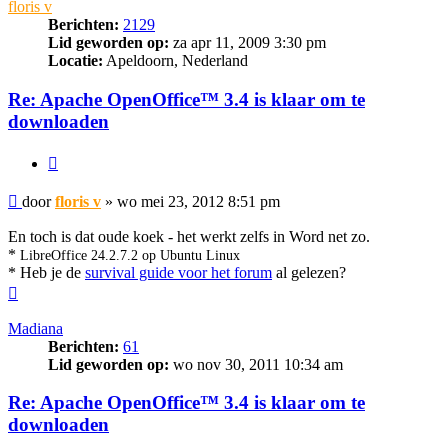
floris v
Berichten:
2129
Lid geworden op:
za apr 11, 2009 3:30 pm
Locatie:
Apeldoorn, Nederland
Re: Apache OpenOffice™ 3.4 is klaar om te
downloaden
Citeer
Bericht
door
floris v
»
wo mei 23, 2012 8:51 pm
En toch is dat oude koek - het werkt zelfs in Word net zo.
*
LibreOffice 24.2.7.2 op Ubuntu Linux
* Heb je de
survival guide voor het forum
al gelezen?
Omhoog
Madiana
Berichten:
61
Lid geworden op:
wo nov 30, 2011 10:34 am
Re: Apache OpenOffice™ 3.4 is klaar om te
downloaden