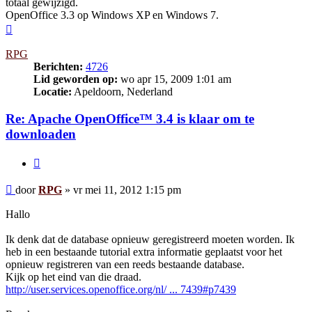
totaal gewijzigd.
OpenOffice 3.3 op Windows XP en Windows 7.
Omhoog
RPG
Berichten:
4726
Lid geworden op:
wo apr 15, 2009 1:01 am
Locatie:
Apeldoorn, Nederland
Re: Apache OpenOffice™ 3.4 is klaar om te
downloaden
Citeer
Bericht
door
RPG
»
vr mei 11, 2012 1:15 pm
Hallo
Ik denk dat de database opnieuw geregistreerd moeten worden. Ik
heb in een bestaande tutorial extra informatie geplaatst voor het
opnieuw registreren van een reeds bestaande database.
Kijk op het eind van die draad.
http://user.services.openoffice.org/nl/ ... 7439#p7439