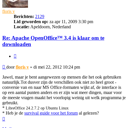
floris v
Berichten:
2129
Lid geworden op:
za apr 11, 2009 3:30 pm
Locatie:
Apeldoorn, Nederland
Re: Apache OpenOffice™ 3.4 is klaar om te
downloaden
Citeer
Bericht
door
floris v
»
di mei 22, 2012 10:24 pm
Jawel, maar je bent aangewezen op mensen die het ook gebruiken
natuurlijk.Tot dusver zijn de verschillen ook niet zo heel groot -
conversie van en naar MS Office-formaten wijkt af, de interface is
op een aantal punten anders en er zijn wat meer dingen, maar voor
de meeste vragen maakt het voorlopig weinig uit welk programma je
gebruikt.
*
LibreOffice 24.2.7.2 op Ubuntu Linux
* Heb je de
survival guide voor het forum
al gelezen?
Omhoog