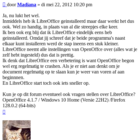
Bericht
door
Madiana
»
di mei 22, 2012 10:20 pm
Ja, nu lukt het wel.
Inmiddels heb ik LibreOffice geinstalleerd maar daar werkt het dus
ook. Wel zo handig, in plaats van al die streepjes elke keer.
Ik ben ook erg blij dat ik LibreOffice eindelijk eens heb
geinstalleerd. Omdat jij schreef dat je beide programma's naast
elkaar kunt installeren werd de stap ineens een stuk kleiner.
LibreOffice neemt alle instellingen van OpenOffce over (alles wat je
zelf hebt ingesteld) dus dat is prettig.
Ik denk dat LibreOffice een verbetering is want OpenOffice begon
wel erg regelmatig te crashen. Als je er niet aan denkt om je
document regelmatig op te slaan kun je weer van voren af aan
beginnnen.
En LibreOffice start toch ook iets sneller op.
Kun je op dit forum eventueel ook vragen stellen over LibreOffice?
OpenOffice 4.1.7 / Windows 10 Home (Versie 22H2) /Firefox
128.0.2 (64-bits)
Omhoog