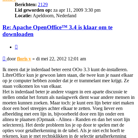
Berichten:
2129
Lid geworden op:
za apr 11, 2009 3:30 pm
Locatie:
Apeldoorn, Nederland
Re: Apache OpenOffice™ 3.4 is klaar om te
downloaden
Citeer
Bericht
door
floris v
»
di mei 22, 2012 12:01 am
Ik meen dat je inderdaad beter eerst OOo 3.3 kunt de-installeren.
LibreOffice kun je gewoon laten staan, die twee kun je naast elkaar
op je computer hebben zonder dat je er trammelant mee krijgt. Ze
staan volkomen los van elkaar.
Het is inderdaad beter je andere vragen in een aparte discussie te
stellen omdat het forum als naslagwerk dient waar andere mensen in
moeten kunnen zoeken. Maar toch: je kunt een lijn beter niet maken
door een boel streepjes achter elkaar te zetten. Voeg liever een
afbeelding met een lijn in, bijvoorbeeld door een lijn onder een
alinea te plaatsen (Opmaak - Alinea - Randen en dan het soort lijn
selecteren). Het derde probleem los je op door te spelen met de
opties voor getalherkenning in de tabel. Als je niet echt hoeft te
rekenen, kun je met rechtsklikken in de selectie getalherkenning