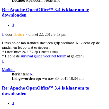
Locatie:
Apeldoorn, Nederland
Re: Apache OpenOffice™ 3.4 is klaar om te
downloaden
Citeer
Bericht
door
floris v
»
di mei 22, 2012 9:53 pm
Links op de tab Randen staat een grijs vierkant. Klik eens op de
randen en let op wat er gebeurt.
*
LibreOffice 24.2.7.2 op Ubuntu Linux
* Heb je de
survival guide voor het forum
al gelezen?
Omhoog
Madiana
Berichten:
61
Lid geworden op:
wo nov 30, 2011 10:34 am
Re: Apache OpenOffice™ 3.4 is klaar om te
downloaden
Citeer