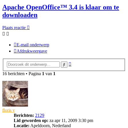
Apache OpenOffice™ 3.4 is klaar om te
downloaden
Plaats reactie
E-mail onderwerp
Afdrukweergave
Uitgebreid
Zoek
zoeken
16 berichten • Pagina
1
van
1
floris v
Berichten:
2129
Lid geworden op:
za apr 11, 2009 3:30 pm
Locatie:
Apeldoorn, Nederland