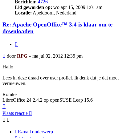
Berichten:
4726
Lid geworden op:
wo apr 15, 2009 1:01 am
Locatie:
Apeldoorn, Nederland
Re: Apache OpenOffice™ 3.4 is klaar om te
downloaden
Citeer
Bericht
door
RPG
»
ma jul 02, 2012 12:35 pm
Hallo
Lees in deze draad over user profiel. Ik denk dat je dat moet
vernieuwen.
Romke
LibreOffice 24.2.4.2 op openSUSE Leap 15.6
Omhoog
Plaats reactie
E-mail onderwerp