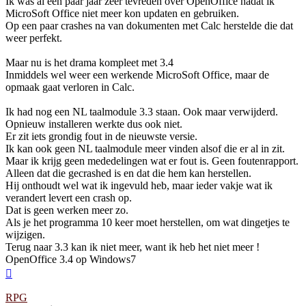
Ik was al een paar jaar zeer tevreden over OpenOffice nadat ik
MicroSoft Office niet meer kon updaten en gebruiken.
Op een paar crashes na van dokumenten met Calc herstelde die dat
weer perfekt.
Maar nu is het drama kompleet met 3.4
Inmiddels wel weer een werkende MicroSoft Office, maar de
opmaak gaat verloren in Calc.
Ik had nog een NL taalmodule 3.3 staan. Ook maar verwijderd.
Opnieuw installeren werkte dus ook niet.
Er zit iets grondig fout in de nieuwste versie.
Ik kan ook geen NL taalmodule meer vinden alsof die er al in zit.
Maar ik krijg geen mededelingen wat er fout is. Geen foutenrapport.
Alleen dat die gecrashed is en dat die hem kan herstellen.
Hij onthoudt wel wat ik ingevuld heb, maar ieder vakje wat ik
verandert levert een crash op.
Dat is geen werken meer zo.
Als je het programma 10 keer moet herstellen, om wat dingetjes te
wijzigen.
Terug naar 3.3 kan ik niet meer, want ik heb het niet meer !
OpenOffice 3.4 op Windows7
Omhoog
RPG