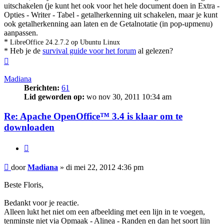
uitschakelen (je kunt het ook voor het hele document doen in Extra -
Opties - Writer - Tabel - getalherkenning uit schakelen, maar je kunt
ook getalherkenning aan laten en de Getalnotatie (in pop-upmenu)
aanpassen.
*
LibreOffice 24.2.7.2 op Ubuntu Linux
* Heb je de
survival guide voor het forum
al gelezen?
Omhoog
Madiana
Berichten:
61
Lid geworden op:
wo nov 30, 2011 10:34 am
Re: Apache OpenOffice™ 3.4 is klaar om te
downloaden
Citeer
Bericht
door
Madiana
»
di mei 22, 2012 4:36 pm
Beste Floris,
Bedankt voor je reactie.
Alleen lukt het niet om een afbeelding met een lijn in te voegen,
tenminste niet via Opmaak - Alinea - Randen en dan het soort lijn