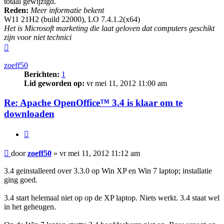
totaal gewijzigd.
Reden:
Meer informatie bekent
W11 21H2 (build 22000), LO 7.4.1.2(x64)
Het is Microsoft marketing die laat geloven dat computers geschikt
zijn voor niet technici
Omhoog
zoeff50
Berichten:
1
Lid geworden op:
vr mei 11, 2012 11:00 am
Re: Apache OpenOffice™ 3.4 is klaar om te
downloaden
Citeer
Bericht
door
zoeff50
»
vr mei 11, 2012 11:12 am
3.4 geinstalleerd over 3.3.0 op Win XP en Win 7 laptop; installatie
ging goed.
3.4 start helemaal niet op op de XP laptop. Niets werkt. 3.4 staat wel
in het geheugen.