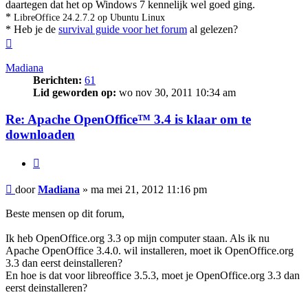
daartegen dat het op Windows 7 kennelijk wel goed ging.
*
LibreOffice 24.2.7.2 op Ubuntu Linux
* Heb je de
survival guide voor het forum
al gelezen?
Omhoog
Madiana
Berichten:
61
Lid geworden op:
wo nov 30, 2011 10:34 am
Re: Apache OpenOffice™ 3.4 is klaar om te
downloaden
Citeer
Bericht
door
Madiana
»
ma mei 21, 2012 11:16 pm
Beste mensen op dit forum,
Ik heb OpenOffice.org 3.3 op mijn computer staan. Als ik nu
Apache OpenOffice 3.4.0. wil installeren, moet ik OpenOffice.org
3.3 dan eerst deinstalleren?
En hoe is dat voor libreoffice 3.5.3, moet je OpenOffice.org 3.3 dan
eerst deinstalleren?