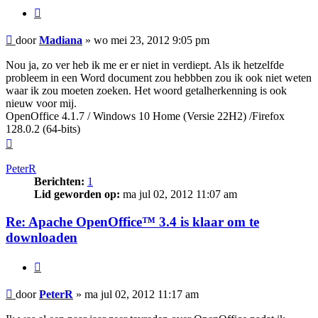
Citeer
Bericht
door
Madiana
»
wo mei 23, 2012 9:05 pm
Nou ja, zo ver heb ik me er er niet in verdiept. Als ik hetzelfde
probleem in een Word document zou hebbben zou ik ook niet weten
waar ik zou moeten zoeken. Het woord getalherkenning is ook
nieuw voor mij.
OpenOffice 4.1.7 / Windows 10 Home (Versie 22H2) /Firefox
128.0.2 (64-bits)
Omhoog
PeterR
Berichten:
1
Lid geworden op:
ma jul 02, 2012 11:07 am
Re: Apache OpenOffice™ 3.4 is klaar om te
downloaden
Citeer
Bericht
door
PeterR
»
ma jul 02, 2012 11:17 am