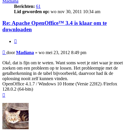
Madiana
Berichten:
61
Lid geworden op:
wo nov 30, 2011 10:34 am
Re: Apache OpenOffice™ 3.4 is klaar om te
downloaden
Citeer
Bericht
door
Madiana
»
wo mei 23, 2012 8:49 pm
Oké, dat is fijn om te weten. Want soms weet je niet waar je moet
zoeken om een probleem op te lossen. Het probleempje met de
getalherkenning in de tabel bijvoorbeeld, daarvoor had ik de
oplossing nooit zelf kunnen vinden.
OpenOffice 4.1.7 / Windows 10 Home (Versie 22H2) /Firefox
128.0.2 (64-bits)
Omhoog