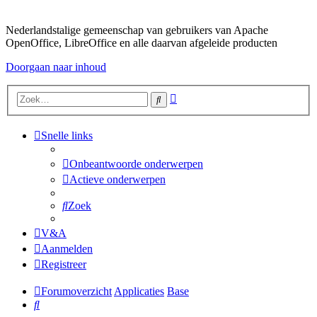
Nederlandstalige gemeenschap van gebruikers van Apache
OpenOffice, LibreOffice en alle daarvan afgeleide producten
Doorgaan naar inhoud
Uitgebreid
Zoek
zoeken
Snelle links
Onbeantwoorde onderwerpen
Actieve onderwerpen
Zoek
V&A
Aanmelden
Registreer
Forumoverzicht
Applicaties
Base
Zoek