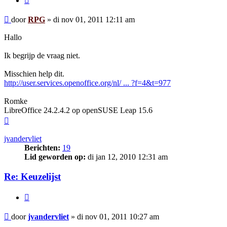
Bericht
door
RPG
»
di nov 01, 2011 12:11 am
Hallo
Ik begrijp de vraag niet.
Misschien help dit.
http://user.services.openoffice.org/nl/ ... ?f=4&t=977
Romke
LibreOffice 24.2.4.2 op openSUSE Leap 15.6
Omhoog
jvandervliet
Berichten:
19
Lid geworden op:
di jan 12, 2010 12:31 am
Re: Keuzelijst
Citeer
Bericht
door
jvandervliet
»
di nov 01, 2011 10:27 am