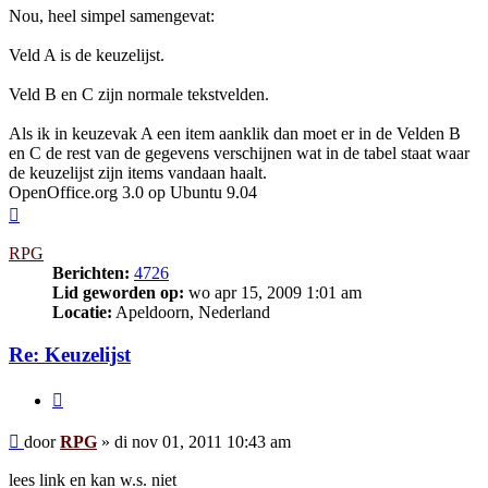
Nou, heel simpel samengevat:
Veld A is de keuzelijst.
Veld B en C zijn normale tekstvelden.
Als ik in keuzevak A een item aanklik dan moet er in de Velden B
en C de rest van de gegevens verschijnen wat in de tabel staat waar
de keuzelijst zijn items vandaan haalt.
OpenOffice.org 3.0 op Ubuntu 9.04
Omhoog
RPG
Berichten:
4726
Lid geworden op:
wo apr 15, 2009 1:01 am
Locatie:
Apeldoorn, Nederland
Re: Keuzelijst
Citeer
Bericht
door
RPG
»
di nov 01, 2011 10:43 am
lees link en kan w.s. niet