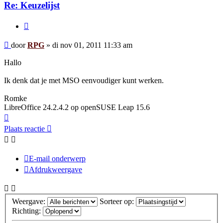
Re: Keuzelijst
Citeer
Bericht
door
RPG
»
di nov 01, 2011 11:33 am
Hallo
Ik denk dat je met MSO eenvoudiger kunt werken.
Romke
LibreOffice 24.2.4.2 op openSUSE Leap 15.6
Omhoog
Plaats reactie
E-mail onderwerp
Afdrukweergave
Weergave:
Sorteer op:
Richting: