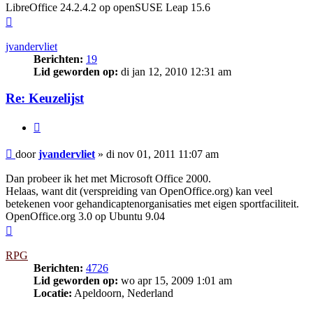
LibreOffice 24.2.4.2 op openSUSE Leap 15.6
Omhoog
jvandervliet
Berichten:
19
Lid geworden op:
di jan 12, 2010 12:31 am
Re: Keuzelijst
Citeer
Bericht
door
jvandervliet
»
di nov 01, 2011 11:07 am
Dan probeer ik het met Microsoft Office 2000.
Helaas, want dit (verspreiding van OpenOffice.org) kan veel
betekenen voor gehandicaptenorganisaties met eigen sportfaciliteit.
OpenOffice.org 3.0 op Ubuntu 9.04
Omhoog
RPG
Berichten:
4726
Lid geworden op:
wo apr 15, 2009 1:01 am
Locatie:
Apeldoorn, Nederland