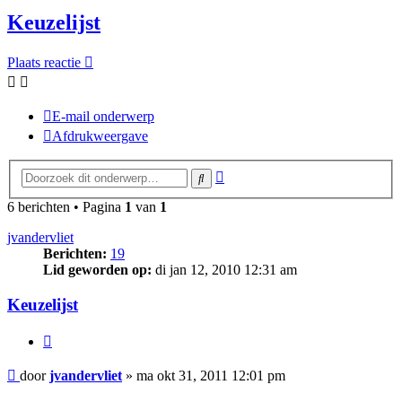
Keuzelijst
Plaats reactie
E-mail onderwerp
Afdrukweergave
Uitgebreid
Zoek
zoeken
6 berichten • Pagina
1
van
1
jvandervliet
Berichten:
19
Lid geworden op:
di jan 12, 2010 12:31 am
Keuzelijst
Citeer
Bericht
door
jvandervliet
»
ma okt 31, 2011 12:01 pm