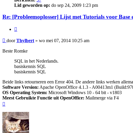
Lid geworden op:
do sep 24, 2009 1:23 pm
Re: [Probleemoplosser] Lijst met Tutorials voor Base
Citeer
Bericht
door
Thylbert
»
wo mei 07, 2014 10:25 am
Beste Romke
SQL in het Nederlands.
basiskennis SQL
basiskennis SQL
Beide links retourneren een Error 404. De andere links werken allemaal
Software Version:
Apache OpenOffice 4.1.3 - A00413m1 (Build:978
OS Operating System:
Microsoft Windows 10 - 64 bit - v1803
Meest Gebruikte Functie uit OpenOffice:
Mailmerge via F4
Omhoog