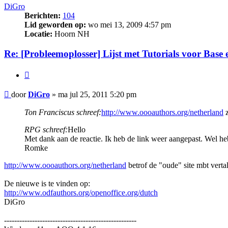
DiGro
Berichten:
104
Lid geworden op:
wo mei 13, 2009 4:57 pm
Locatie:
Hoorn NH
Re: [Probleemoplosser] Lijst met Tutorials voor Base
Citeer
Bericht
door
DiGro
»
ma jul 25, 2011 5:20 pm
Ton Franciscus schreef:
http://www.oooauthors.org/netherland
z
RPG schreef:
Hello
Met dank aan de reactie. Ik heb de link weer aangepast. Wel heb
Romke
http://www.oooauthors.org/netherland
betrof de "oude" site mbt vert
De nieuwe is te vinden op:
http://www.odfauthors.org/openoffice.org/dutch
DiGro
----------------------------------------------------