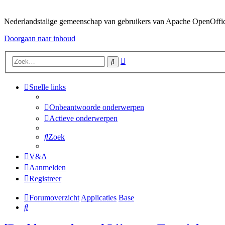
Nederlandstalige gemeenschap van gebruikers van Apache OpenOffice,
Doorgaan naar inhoud
Uitgebreid
Zoek
zoeken
Snelle links
Onbeantwoorde onderwerpen
Actieve onderwerpen
Zoek
V&A
Aanmelden
Registreer
Forumoverzicht
Applicaties
Base
Zoek