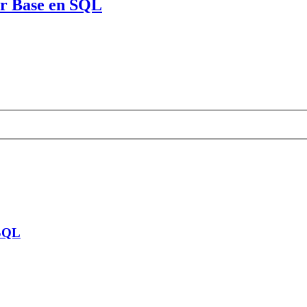
or Base en SQL
 SQL