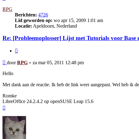
RPG
Berichten:
4726
Lid geworden op:
wo apr 15, 2009 1:01 am
Locatie:
Apeldoorn, Nederland
Re: [Probleemoplosser] Lijst met Tutorials voor Base
Citeer
Bericht
door
RPG
»
za mar 05, 2011 12:48 pm
Hello
Met dank aan de reactie. Ik heb de link weer aangepast. Wel heb ik de
Romke
LibreOffice 24.2.4.2 op openSUSE Leap 15.6
Omhoog