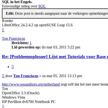
SQL in het Engels.
Eenvoudige uitleg over
SQL
Edit:
Deze post is steeds aangepast naar de verkregen opmerking
Romke
LibreOffice 24.2.4.2 op openSUSE Leap 15.6
Omhoog
Ton Franciscus
Berichten:
1
Lid geworden op:
do mar 03, 2011 5:22 pm
Re: [Probleemoplosser] Lijst met Tutorials voor Base
Citeer
Bericht
door
Ton Franciscus
»
za mar 05, 2011 12:13 pm
http://www.oooauthors.org/netherland
zegt zelf dat het niet meer best
Ton
OpenOffice 3.3 (Oracle)
Windows Vista
HP Pavillion dv6700 Notebook PC
Omhoog