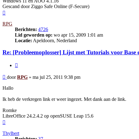
Windows 11 en AOO 4.1.16
Gescand door Ziggo Safe Online (F-Secure)
Omhoog
RPG
Berichten:
4726
Lid geworden op:
wo apr 15, 2009 1:01 am
Locatie:
Apeldoorn, Nederland
Re: [Probleemoplosser] Lijst met Tutorials voor Base
Citeer
Bericht
door
RPG
»
ma jul 25, 2011 9:38 pm
Hallo
Ik heb de verkregen link er weer ingezet. Met dank aan de link.
Romke
LibreOffice 24.2.4.2 op openSUSE Leap 15.6
Omhoog
Thylbert
Berichten:
37