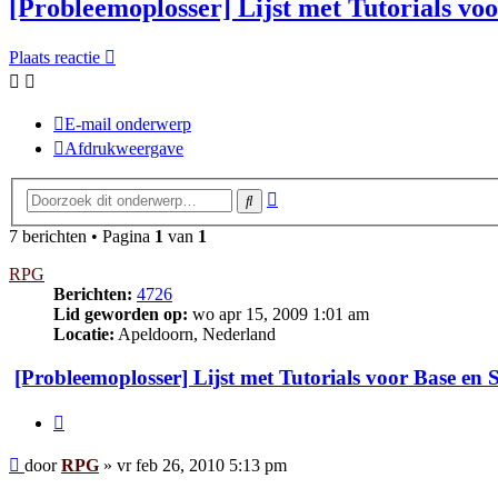
[Probleemoplosser] Lijst met Tutorials vo
Plaats reactie
E-mail onderwerp
Afdrukweergave
Uitgebreid
Zoek
zoeken
7 berichten • Pagina
1
van
1
RPG
Berichten:
4726
Lid geworden op:
wo apr 15, 2009 1:01 am
Locatie:
Apeldoorn, Nederland
[Probleemoplosser] Lijst met Tutorials voor Base en
Citeer
Bericht
door
RPG
»
vr feb 26, 2010 5:13 pm