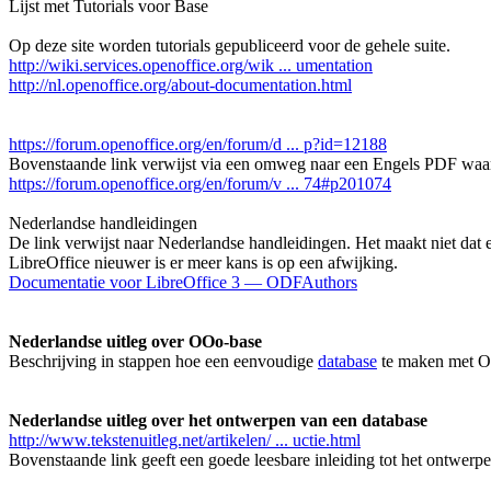
Lijst met Tutorials voor Base
Op deze site worden tutorials gepubliceerd voor de gehele suite.
http://wiki.services.openoffice.org/wik ... umentation
http://nl.openoffice.org/about-documentation.html
https://forum.openoffice.org/en/forum/d ... p?id=12188
Bovenstaande link verwijst via een omweg naar een Engels PDF waari
https://forum.openoffice.org/en/forum/v ... 74#p201074
Nederlandse handleidingen
De link verwijst naar Nederlandse handleidingen. Het maakt niet dat e
LibreOffice nieuwer is er meer kans is op een afwijking.
Documentatie voor LibreOffice 3 — ODFAuthors
Nederlandse uitleg over OOo-base
Beschrijving in stappen hoe een eenvoudige
database
te maken met 
Nederlandse uitleg over het ontwerpen van een database
http://www.tekstenuitleg.net/artikelen/ ... uctie.html
Bovenstaande link geeft een goede leesbare inleiding tot het ontwerp