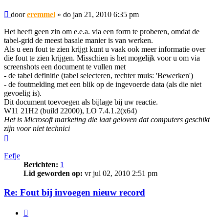
Bericht
door
eremmel
»
do jan 21, 2010 6:35 pm
Het heeft geen zin om e.e.a. via een form te proberen, omdat de
tabel-grid de meest basale manier is van werken.
Als u een fout te zien krijgt kunt u vaak ook meer informatie over
die fout te zien krijgen. Misschien is het mogelijk voor u om via
screenshots een document te vullen met
- de tabel definitie (tabel selecteren, rechter muis: 'Bewerken')
- de foutmelding met een blik op de ingevoerde data (als die niet
gevoelig is).
Dit document toevoegen als bijlage bij uw reactie.
W11 21H2 (build 22000), LO 7.4.1.2(x64)
Het is Microsoft marketing die laat geloven dat computers geschikt
zijn voor niet technici
Omhoog
Eefje
Berichten:
1
Lid geworden op:
vr jul 02, 2010 2:51 pm
Re: Fout bij invoegen nieuw record
Citeer