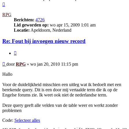
Omhoog
RPG
Berichten:
4726
Lid geworden op:
wo apr 15, 2009 1:01 am
Locatie:
Apeldoorn, Nederland
Re: Fout bij invoegen nieuw record
Citeer
Bericht
door
RPG
»
wo jan 20, 2010 11:15 pm
Hallo
Voor de duidelijkheid misschien een uitleg wat ik bedoelt met een
berekende query. Dit is een door mij vertaalde term die ik op de
Engelse forums zie. Ik weet ook niet de nederlandse term.
Deze query geeft alle velden van de table weer en werkt zonder
problemen
Code:
Selecteer alles