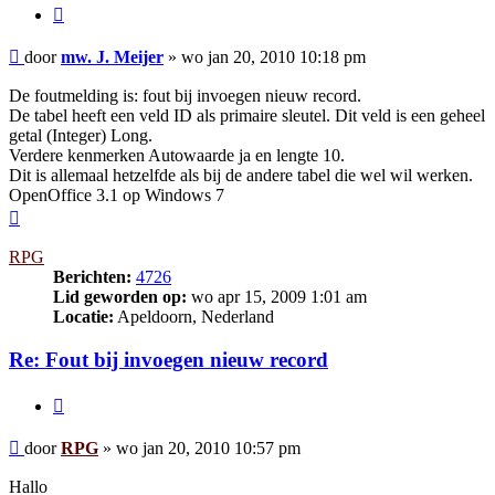
Citeer
Bericht
door
mw. J. Meijer
»
wo jan 20, 2010 10:18 pm
De foutmelding is: fout bij invoegen nieuw record.
De tabel heeft een veld ID als primaire sleutel. Dit veld is een geheel
getal (Integer) Long.
Verdere kenmerken Autowaarde ja en lengte 10.
Dit is allemaal hetzelfde als bij de andere tabel die wel wil werken.
OpenOffice 3.1 op Windows 7
Omhoog
RPG
Berichten:
4726
Lid geworden op:
wo apr 15, 2009 1:01 am
Locatie:
Apeldoorn, Nederland
Re: Fout bij invoegen nieuw record
Citeer
Bericht
door
RPG
»
wo jan 20, 2010 10:57 pm
Hallo