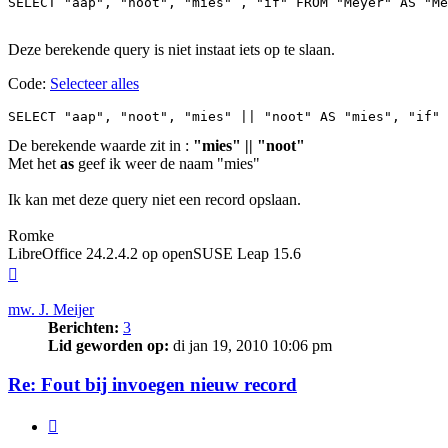
SELECT "aap", "noot", "mies" , "if" FROM "Meyer" AS "Me
Deze berekende query is niet instaat iets op te slaan.
Code:
Selecteer alles
De berekende waarde zit in :
"mies" || "noot"
Met het
as
geef ik weer de naam "mies"
Ik kan met deze query niet een record opslaan.
Romke
LibreOffice 24.2.4.2 op openSUSE Leap 15.6
Omhoog
mw. J. Meijer
Berichten:
3
Lid geworden op:
di jan 19, 2010 10:06 pm
Re: Fout bij invoegen nieuw record
Citeer