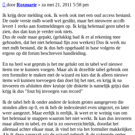
Bericht
door
Roxmarie
»
za mei 21, 2011 5:58 pm
Ik krijg deze melding ook. Ik werk ook met een oud access bestand.
De oude versie mdb wordt wel geslikt, maar het nieuwere accdb
levert 1 reeks aan foutmeldingen op. Ik krijg helemaal geen tabel te
zien, dus dan kun je verder ook niets.
Dus de oude maar gepakt, (gelukkig had ik er al rekening mee
gehouden, dat het niet helemaal fijn zou werken) Dus ik werk nu
met mdb bestand, die ik dus heb opgehaald in base volgens de
ergens op dit forum beschreven handleiding.
En na heel wat gepruts is het me gelukt om in tabel wel nieuwe
items toe te kunnen voegen. Maar als ik dezelfde tabel gebruik om
een formulier te maken met de wizard en kies dat ik alleen nieuwe
items wil kunnen toevoegen dan doet hij het niet, en krijg ik na
invoeren en afsluiten dmv kruisje (de diskette is namelijk grijs) dan
krijg ik dus "fout bij invoegen van record"
Ik de tabel heb ik onder andere de kolom grotes aangegeven die
stonden allen op 0, en ik heb de indexsleutel even uitgezet, en later
weer aangezet. Maar eerlijk is eerlijk, ik weet er te weinig van om
het helemaal te snappen waarom het niet werkt. Ik kan dus invoeren
maar alleen in tabel, en dat is zo onoverzichtelijk, doordat het
allemaal achter elkaar staat, ik vind het via het formulier makkelijker.
Als ik deze aanmaak via de wizard gebruik ik de volgende opties