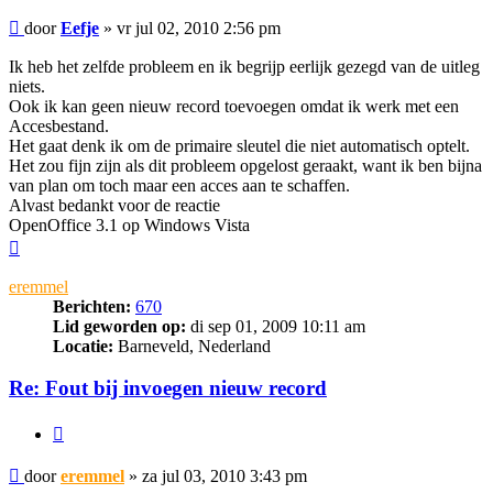
Bericht
door
Eefje
»
vr jul 02, 2010 2:56 pm
Ik heb het zelfde probleem en ik begrijp eerlijk gezegd van de uitleg
niets.
Ook ik kan geen nieuw record toevoegen omdat ik werk met een
Accesbestand.
Het gaat denk ik om de primaire sleutel die niet automatisch optelt.
Het zou fijn zijn als dit probleem opgelost geraakt, want ik ben bijna
van plan om toch maar een acces aan te schaffen.
Alvast bedankt voor de reactie
OpenOffice 3.1 op Windows Vista
Omhoog
eremmel
Berichten:
670
Lid geworden op:
di sep 01, 2009 10:11 am
Locatie:
Barneveld, Nederland
Re: Fout bij invoegen nieuw record
Citeer
Bericht
door
eremmel
»
za jul 03, 2010 3:43 pm