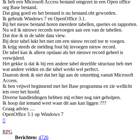
Ik heb een Microsoft Access bestand omgezet in een Open office
org Base bestand.
Dat ging goed en het bestand is nu bestand.obt geworden.
Ik gebruik Windows 7 en OpenOffice 3.1.
Bij het nieuw bestand horen meerdere tabellen, queries en rapporten.
Nu wil ik nieuwe records toevoegen aan een van de tabellen.
Dat doe ik in de table data view.
Bij deze tabel lukt het niet om een nieuw record toe te voegen.
Ik krijg steeds de melding fout bij invoegen nieuw record.
De tabel kan ik alleen opslaan als het nieuwe record geheel is
verwijderd.
Het gekke is dat ik bij een andere tabel dezelfde structuur heb met
wat andere velden en die tabel werkt wel perfect.
Daarom denk ik niet dat het ligt aan de omzetting vanuit Microsoft
Access.
Ik ben vrijwel beginnend met het Base programma en zie wellicht
iets over het hoofd.
Diverse handleidingen hebben mij echter nog niet geholpen.
Ik hoop dat iemand weet waar dit aan kan liggen ???
Graag advies ....
OpenOffice 3.1 op Windows 7
Omhoog
RPG
Berichten:
4726