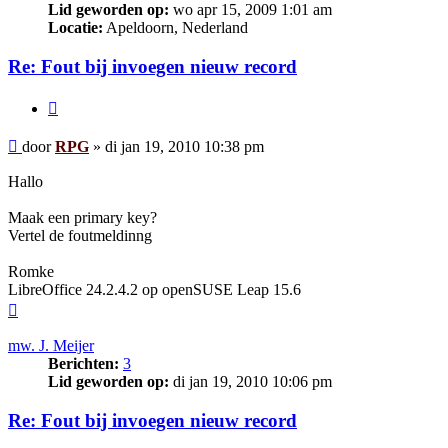
Lid geworden op:
wo apr 15, 2009 1:01 am
Locatie:
Apeldoorn, Nederland
Re: Fout bij invoegen nieuw record
Citeer
Bericht
door
RPG
»
di jan 19, 2010 10:38 pm
Hallo
Maak een primary key?
Vertel de foutmeldinng
Romke
LibreOffice 24.2.4.2 op openSUSE Leap 15.6
Omhoog
mw. J. Meijer
Berichten:
3
Lid geworden op:
di jan 19, 2010 10:06 pm
Re: Fout bij invoegen nieuw record