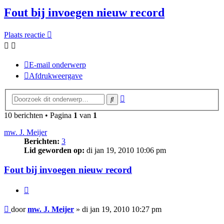
Fout bij invoegen nieuw record
Plaats reactie
E-mail onderwerp
Afdrukweergave
Uitgebreid
Zoek
zoeken
10 berichten • Pagina
1
van
1
mw. J. Meijer
Berichten:
3
Lid geworden op:
di jan 19, 2010 10:06 pm
Fout bij invoegen nieuw record
Citeer
Bericht
door
mw. J. Meijer
»
di jan 19, 2010 10:27 pm