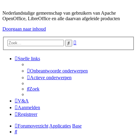
Nederlandstalige gemeenschap van gebruikers van Apache
OpenOffice, LibreOffice en alle daarvan afgeleide producten
Doorgaan naar inhoud
Uitgebreid
Zoek
zoeken
Snelle links
Onbeantwoorde onderwerpen
Actieve onderwerpen
Zoek
V&A
Aanmelden
Registreer
Forumoverzicht
Applicaties
Base
Zoek