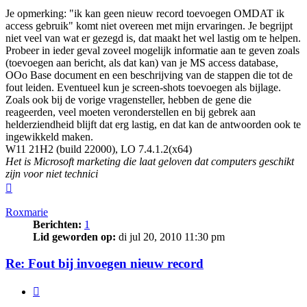
Je opmerking: "ik kan geen nieuw record toevoegen OMDAT ik
access gebruik" komt niet overeen met mijn ervaringen. Je begrijpt
niet veel van wat er gezegd is, dat maakt het wel lastig om te helpen.
Probeer in ieder geval zoveel mogelijk informatie aan te geven zoals
(toevoegen aan bericht, als dat kan) van je MS access database,
OOo Base document en een beschrijving van de stappen die tot de
fout leiden. Eventueel kun je screen-shots toevoegen als bijlage.
Zoals ook bij de vorige vragensteller, hebben de gene die
reageerden, veel moeten veronderstellen en bij gebrek aan
helderziendheid blijft dat erg lastig, en dat kan de antwoorden ook te
ingewikkeld maken.
W11 21H2 (build 22000), LO 7.4.1.2(x64)
Het is Microsoft marketing die laat geloven dat computers geschikt
zijn voor niet technici
Omhoog
Roxmarie
Berichten:
1
Lid geworden op:
di jul 20, 2010 11:30 pm
Re: Fout bij invoegen nieuw record
Citeer