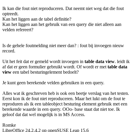
Ik kan die fout niet reproduceren. Dat neemt niet weg dat die fout
optreedt.
Kan het liggen aan de tabel definitie?
Kan het liggen aan het gebruik van een query die niet alleen aan
velden refereert?
Is de gehele foutmelding niet meer dan? : fout bij invoegen nieuw
record.
Uit het feit dat er gemeld wordt invoegen in
table data view
. leidt ik
af dat er geen formulier gebruikt wordt. Of wordt er met
table data
view
een tabel besturingelement bedoelt?
Je kunt geen berekende velden gebruiken in een query.
Alles wat ik geschreven heb is ook een beetje verslag van het testen.
Eerst kon ik de fout niet reproduceren. Maar het lukt om de fout te
reproduren als ik een tableobject besturing element gebruik met een
berekende waarde in een query. OOo- base staat dat niet toe. Ik
geloof dat dat wel mogelijk is in MS Access.
Romke
LibreOffice 24.2.4.2 op openSUSE Leap 15.6