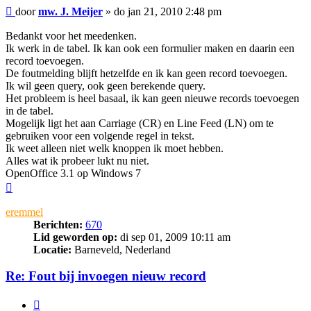
Bericht
door
mw. J. Meijer
»
do jan 21, 2010 2:48 pm
Bedankt voor het meedenken.
Ik werk in de tabel. Ik kan ook een formulier maken en daarin een
record toevoegen.
De foutmelding blijft hetzelfde en ik kan geen record toevoegen.
Ik wil geen query, ook geen berekende query.
Het probleem is heel basaal, ik kan geen nieuwe records toevoegen
in de tabel.
Mogelijk ligt het aan Carriage (CR) en Line Feed (LN) om te
gebruiken voor een volgende regel in tekst.
Ik weet alleen niet welk knoppen ik moet hebben.
Alles wat ik probeer lukt nu niet.
OpenOffice 3.1 op Windows 7
Omhoog
eremmel
Berichten:
670
Lid geworden op:
di sep 01, 2009 10:11 am
Locatie:
Barneveld, Nederland
Re: Fout bij invoegen nieuw record
Citeer