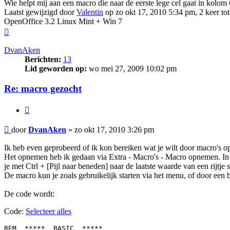
Wie helpt mij aan een macro die naar de eerste lege cel gaat in kolo
Laatst gewijzigd door
Valentin
op zo okt 17, 2010 5:34 pm, 2 keer tot
OpenOffice 3.2 Linux Mint + Win 7
Omhoog
DvanAken
Berichten:
13
Lid geworden op:
wo mei 27, 2009 10:02 pm
Re: macro gezocht
Citeer
Bericht
door
DvanAken
»
zo okt 17, 2010 3:26 pm
Ik heb even geprobeerd of ik kon bereiken wat je wilt door macro's op t
Het opnemen heb ik gedaan via Extra - Macro's - Macro opnemen. In eers
je met Ctrl + [Pijl naar beneden] naar de laatste waarde van een rijtje 
De macro kun je zoals gebruikelijk starten via het menu, of door een b
De code wordt:
Code:
Selecteer alles
REM  *****  BASIC  *****
