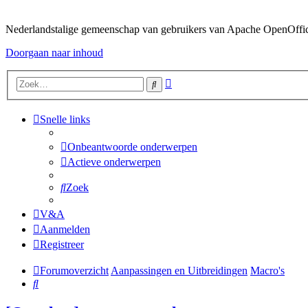
Nederlandstalige gemeenschap van gebruikers van Apache OpenOffice,
Doorgaan naar inhoud
Uitgebreid
Zoek
zoeken
Snelle links
Onbeantwoorde onderwerpen
Actieve onderwerpen
Zoek
V&A
Aanmelden
Registreer
Forumoverzicht
Aanpassingen en Uitbreidingen
Macro's
Zoek