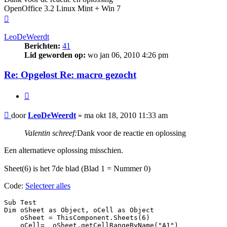
OpenOffice 3.2 Linux Mint + Win 7
Omhoog
LeoDeWeerdt
Berichten:
41
Lid geworden op:
wo jan 06, 2010 4:26 pm
Re: Opgelost Re: macro gezocht
Citeer
Bericht
door
LeoDeWeerdt
»
ma okt 18, 2010 11:33 am
Valentin schreef:
Dank voor de reactie en oplossing
Een alternatieve oplossing misschien.
Sheet(6) is het 7de blad (Blad 1 = Nummer 0)
Code:
Selecteer alles
Sub Test

Dim oSheet as Object, oCell as Object    

    oSheet = ThisComponent.Sheets(6)

    oCell=  oSheet.getCellRangeByName("A1")
