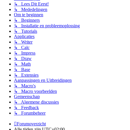
↳ Lees Dit Eerst!
↳ Mededelingen
Om te beginnen
↳ Beginners
↳ Installatie en probleemoplossing
↳ Tutorials
Applicaties
↳ Writer
↳ Calc
↳ Impress
↳ Draw
↳ Math
↳ Base
↳ Extensies
Aanpassingen en Uitbreidingen
↳ Macro's
↳ Macro voorbeelden
Gemeenschap
↳ Algemene discussies
↳ Feedback
↳ Forumbeheer
Forumoverzicht
Alle tijden zijn
UTC+02:00