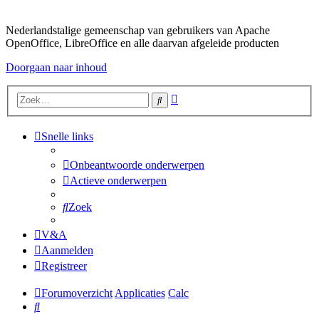
Nederlandstalige gemeenschap van gebruikers van Apache
OpenOffice, LibreOffice en alle daarvan afgeleide producten
Doorgaan naar inhoud
Uitgebreid
Zoek
zoeken
Snelle links
Onbeantwoorde onderwerpen
Actieve onderwerpen
Zoek
V&A
Aanmelden
Registreer
Forumoverzicht
Applicaties
Calc
Zoek