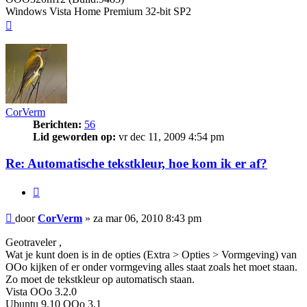
Windows Vista Home Premium 32-bit SP2
Omhoog
CorVerm
Berichten:
56
Lid geworden op:
vr dec 11, 2009 4:54 pm
Re: Automatische tekstkleur, hoe kom ik er af?
Citeer
Bericht
door
CorVerm
»
za mar 06, 2010 8:43 pm
Geotraveler ,
Wat je kunt doen is in de opties (Extra > Opties > Vormgeving) van
OOo kijken of er onder vormgeving alles staat zoals het moet staan.
Zo moet de tekstkleur op automatisch staan.
Vista OOo 3.2.0
Ubuntu 9.10 OOo 3.1