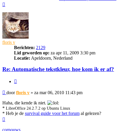
Omhoog
floris v
Berichten:
2129
Lid geworden op:
za apr 11, 2009 3:30 pm
Locatie:
Apeldoorn, Nederland
Re: Automatische tekstkleur, hoe kom ik er af?
Citeer
Bericht
door
floris v
»
za mar 06, 2010 11:43 pm
Haha, die kende ik niet.
*
LibreOffice 24.2.7.2 op Ubuntu Linux
* Heb je de
survival guide voor het forum
al gelezen?
Omhoog
cornouws