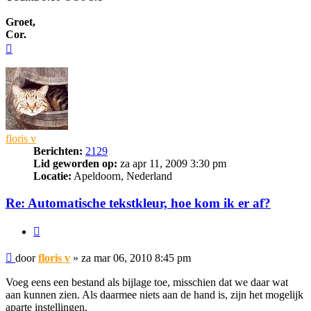
Groet,
Cor.
Omhoog
floris v
Berichten:
2129
Lid geworden op:
za apr 11, 2009 3:30 pm
Locatie:
Apeldoorn, Nederland
Re: Automatische tekstkleur, hoe kom ik er af?
Citeer
Bericht
door
floris v
»
za mar 06, 2010 8:45 pm
Voeg eens een bestand als bijlage toe, misschien dat we daar wat
aan kunnen zien. Als daarmee niets aan de hand is, zijn het mogelijk
aparte instellingen.