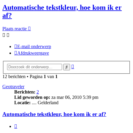
Automatische tekstkleur, hoe kom ik er
af?
Plaats reactie
E-mail onderwerp
Afdrukweergave
Uitgebreid
Zoek
zoeken
12 berichten • Pagina
1
van
1
Geotraveler
Berichten:
2
Lid geworden op:
za mar 06, 2010 5:39 pm
Locatie:
.... Gelderland
Automatische tekstkleur, hoe kom ik er af?
Citeer