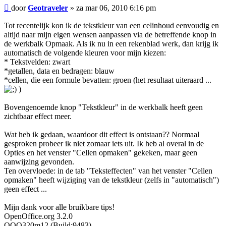
Bericht
door
Geotraveler
»
za mar 06, 2010 6:16 pm
Tot recentelijk kon ik de tekstkleur van een celinhoud eenvoudig en
altijd naar mijn eigen wensen aanpassen via de betreffende knop in
de werkbalk Opmaak. Als ik nu in een rekenblad werk, dan krijg ik
automatisch de volgende kleuren voor mijn kiezen:
* Tekstvelden: zwart
*getallen, data en bedragen: blauw
*cellen, die een formule bevatten: groen (het resultaat uiteraard ...
)
Bovengenoemde knop "Tekstkleur" in de werkbalk heeft geen
zichtbaar effect meer.
Wat heb ik gedaan, waardoor dit effect is ontstaan?? Normaal
gesproken probeer ik niet zomaar iets uit. Ik heb al overal in de
Opties en het venster "Cellen opmaken" gekeken, maar geen
aanwijzing gevonden.
Ten overvloede: in de tab "Teksteffecten" van het venster "Cellen
opmaken" heeft wijziging van de tekstkleur (zelfs in "automatisch")
geen effect ...
Mijn dank voor alle bruikbare tips!
OpenOffice.org 3.2.0
OOO320m12 (Build:9483)