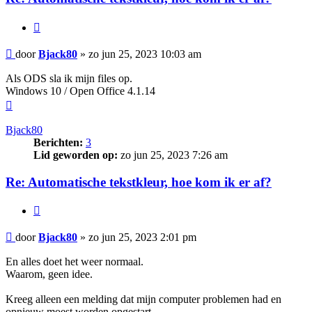
Citeer
Bericht
door
Bjack80
»
zo jun 25, 2023 10:03 am
Als ODS sla ik mijn files op.
Windows 10 / Open Office 4.1.14
Omhoog
Bjack80
Berichten:
3
Lid geworden op:
zo jun 25, 2023 7:26 am
Re: Automatische tekstkleur, hoe kom ik er af?
Citeer
Bericht
door
Bjack80
»
zo jun 25, 2023 2:01 pm
En alles doet het weer normaal.
Waarom, geen idee.
Kreeg alleen een melding dat mijn computer problemen had en
opnieuw moest worden opgestart.