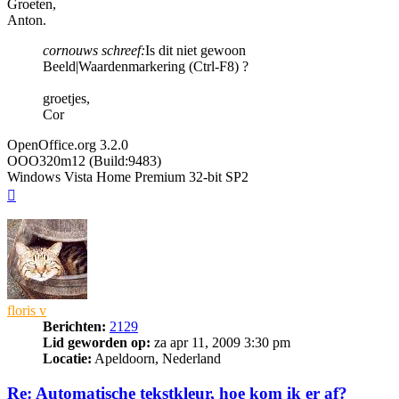
Groeten,
Anton.
cornouws schreef:
Is dit niet gewoon
Beeld|Waardenmarkering (Ctrl-F8) ?
groetjes,
Cor
OpenOffice.org 3.2.0
OOO320m12 (Build:9483)
Windows Vista Home Premium 32-bit SP2
Omhoog
floris v
Berichten:
2129
Lid geworden op:
za apr 11, 2009 3:30 pm
Locatie:
Apeldoorn, Nederland
Re: Automatische tekstkleur, hoe kom ik er af?