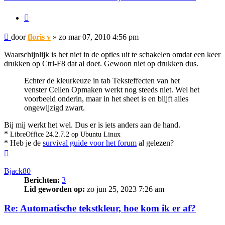
Citeer
Bericht
door
floris v
»
zo mar 07, 2010 4:56 pm
Waarschijnlijk is het niet in de opties uit te schakelen omdat een keer
drukken op Ctrl-F8 dat al doet. Gewoon niet op drukken dus.
Echter de kleurkeuze in tab Teksteffecten van het
venster Cellen Opmaken werkt nog steeds niet. Wel het
voorbeeld onderin, maar in het sheet is en blijft alles
ongewijzigd zwart.
Bij mij werkt het wel. Dus er is iets anders aan de hand.
*
LibreOffice 24.2.7.2 op Ubuntu Linux
* Heb je de
survival guide voor het forum
al gelezen?
Omhoog
Bjack80
Berichten:
3
Lid geworden op:
zo jun 25, 2023 7:26 am
Re: Automatische tekstkleur, hoe kom ik er af?