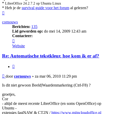
*
LibreOffice 24.2.7.2 op Ubuntu Linux
* Heb je de
survival guide voor het forum
al gelezen?
Omhoog
cornouws
Berichten:
135
Lid geworden op:
do mei 14, 2009 12:43 am
Contacteer:
Contacteer
cornouws
Website
Re: Automatische tekstkleur, hoe kom ik er af?
Citeer
Bericht
door
cornouws
»
za mar 06, 2010 11:29 pm
Is dit niet gewoon Beeld|Waardenmarkering (Ctrl-F8) ?
groetjes,
Cor
- altijd de meest recente LibreOffice (en soms OpenOffice) op
Ubuntu -
extensies fastNAW & CT2N /
https://www.mijncloudoffice.nl