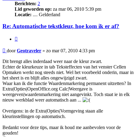
Berichten:
2
Lid geworden op:
za mar 06, 2010 5:39 pm
Locatie:
.... Gelderland
Re: Automatische tekstkleur, hoe kom ik er af?
Citeer
Bericht
door
Geotraveler
»
zo mar 07, 2010 4:33 pm
Dit brengt alles inderdaad weer naar de kleur zwart.
Echter de kleurkeuze in tab Teksteffecten van het venster Cellen
Opmaken werkt nog steeds niet. Wel het voorbeeld onderin, maar in
het sheet is en blijft alles ongewijzigd zwart.
Waar kan ik die functie Waardenmarkering permanent uitzetten? In
Extra|Opties|OpenOffice.org Calc|Weergave is
weergeven|waardenmarkering niet aangevinkt. Toch staat ie in elk
nieuw werkblad weer automatisch aan ...
Overigens: in de Extra|Opties|Vormgeving staan alle
kleurinstellingen op automatisch.
Bedankt voor deze tips, maar ik houd me aanbevolen voor de
gouden!