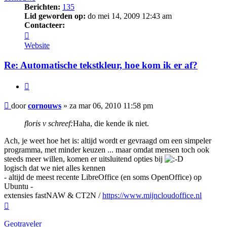
Berichten:
135
Lid geworden op:
do mei 14, 2009 12:43 am
Contacteer:
Contacteer
cornouws
Website
Re: Automatische tekstkleur, hoe kom ik er af?
Citeer
Bericht
door
cornouws
»
za mar 06, 2010 11:58 pm
floris v schreef:
Haha, die kende ik niet.
Ach, je weet hoe het is: altijd wordt er gevraagd om een simpeler
programma, met minder keuzen ... maar omdat mensen toch ook
steeds meer willen, komen er uitsluitend opties bij
logisch dat we niet alles kennen
- altijd de meest recente LibreOffice (en soms OpenOffice) op
Ubuntu -
extensies fastNAW & CT2N /
https://www.mijncloudoffice.nl
Omhoog
Geotraveler