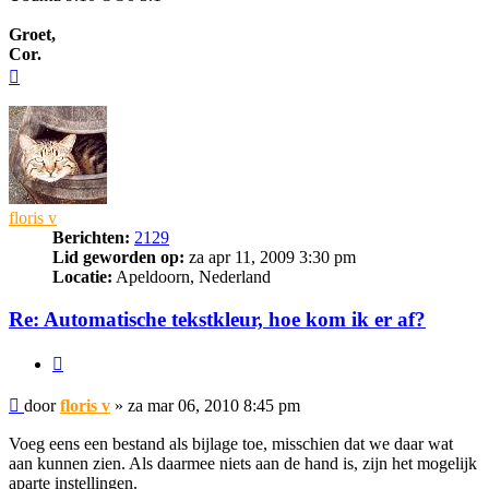
Groet,
Cor.
Omhoog
floris v
Berichten:
2129
Lid geworden op:
za apr 11, 2009 3:30 pm
Locatie:
Apeldoorn, Nederland
Re: Automatische tekstkleur, hoe kom ik er af?
Citeer
Bericht
door
floris v
»
za mar 06, 2010 8:45 pm
Voeg eens een bestand als bijlage toe, misschien dat we daar wat
aan kunnen zien. Als daarmee niets aan de hand is, zijn het mogelijk
aparte instellingen.