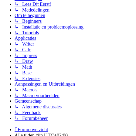
↳ Lees Dit Eerst!
↳ Mededelingen
Om te beginnen
↳ Beginners
↳ Installatie en probleemoplossing
↳ Tutorials
Applicaties
↳ Writer
↳ Calc
↳ Impress
↳ Draw
↳ Math
↳ Base
↳ Extensies
Aanpassingen en Uitbreidingen
↳ Macro's
↳ Macro voorbeelden
Gemeenschap
↳ Algemene discussies
↳ Feedback
↳ Forumbeheer
Forumoverzicht
Alle tijden zijn
UTC+02:00