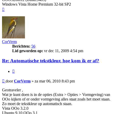
Windows Vista Home Premium 32-bit SP2
Omhoog
CorVerm
Berichten:
56
Lid geworden op:
vr dec 11, 2009 4:54 pm
Re: Automatische tekstkleur, hoe kom ik er af?
Citeer
Bericht
door
CorVerm
»
za mar 06, 2010 8:43 pm
Geotraveler ,
Wat je kunt doen is in de opties (Extra > Opties > Vormgeving) van
OOo kijken of er onder vormgeving alles staat zoals het moet staan.
Zo moet de tekstkleur op automatisch staan.
Vista OOo 3.2.0
Ubuntu 9.10 OOo 3.1