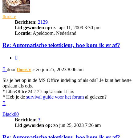
floris v
Berichten:
2129
Lid geworden op:
za apr 11, 2009 3:30 pm
Locatie:
Apeldoorn, Nederland
Re: Automatische tekstkleur, hoe kom ik er af?
Citeer
Bericht
door
floris v
»
zo jun 25, 2023 8:06 am
Sla je het op in de MS Office-indeling of als ods? Je kunt het beste
opslaan als ods.
*
LibreOffice 24.2.7.2 op Ubuntu Linux
* Heb je de
survival guide voor het forum
al gelezen?
Omhoog
Bjack80
Berichten:
3
Lid geworden op:
zo jun 25, 2023 7:26 am
Re: Automatische tekstkleur, hoe kom ik er af?