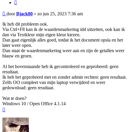
Citeer
Bericht
door
Bjack80
»
zo jun 25, 2023 7:36 am
Ik heb dit probleem ook.
Via Ctrl+F8 kan ik de waardenmarkering idd uitzetten, ook kan ik
dan via Textkleur mijn eigen kleur kiezen.
Dan gaat eigenlijk alles goed, totdat ik het document opsla en het
later weer open.
Dan staat de waardenmarkering weer aan en zijn de getallen weer
blauw en groen.
Al het bovenstaande heb ik gecontroleerd en geprobeerd: geen
resultaat.
Ik heb het geprobeerd met en zonder admin rechten: geen resultaat.
Zelfs OO compleet van mijn laptop verwijderd en weer
gedownload: geen resultaat.
Wat te doen?
Windows 10 / Open Office 4.1.14
Omhoog