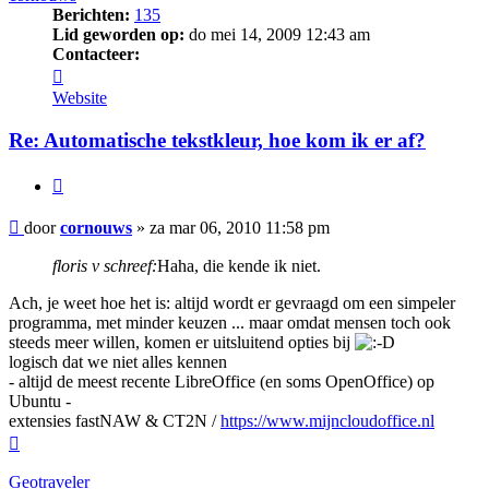
Berichten:
135
Lid geworden op:
do mei 14, 2009 12:43 am
Contacteer:
Contacteer
cornouws
Website
Re: Automatische tekstkleur, hoe kom ik er af?
Citeer
Bericht
door
cornouws
»
za mar 06, 2010 11:58 pm
floris v schreef:
Haha, die kende ik niet.
Ach, je weet hoe het is: altijd wordt er gevraagd om een simpeler
programma, met minder keuzen ... maar omdat mensen toch ook
steeds meer willen, komen er uitsluitend opties bij
logisch dat we niet alles kennen
- altijd de meest recente LibreOffice (en soms OpenOffice) op
Ubuntu -
extensies fastNAW & CT2N /
https://www.mijncloudoffice.nl
Omhoog
Geotraveler