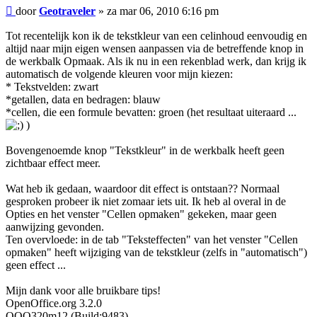
Bericht
door
Geotraveler
»
za mar 06, 2010 6:16 pm
Tot recentelijk kon ik de tekstkleur van een celinhoud eenvoudig en
altijd naar mijn eigen wensen aanpassen via de betreffende knop in
de werkbalk Opmaak. Als ik nu in een rekenblad werk, dan krijg ik
automatisch de volgende kleuren voor mijn kiezen:
* Tekstvelden: zwart
*getallen, data en bedragen: blauw
*cellen, die een formule bevatten: groen (het resultaat uiteraard ...
)
Bovengenoemde knop "Tekstkleur" in de werkbalk heeft geen
zichtbaar effect meer.
Wat heb ik gedaan, waardoor dit effect is ontstaan?? Normaal
gesproken probeer ik niet zomaar iets uit. Ik heb al overal in de
Opties en het venster "Cellen opmaken" gekeken, maar geen
aanwijzing gevonden.
Ten overvloede: in de tab "Teksteffecten" van het venster "Cellen
opmaken" heeft wijziging van de tekstkleur (zelfs in "automatisch")
geen effect ...
Mijn dank voor alle bruikbare tips!
OpenOffice.org 3.2.0
OOO320m12 (Build:9483)