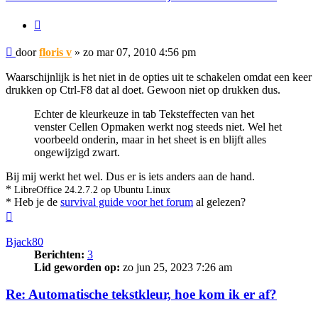
Citeer
Bericht
door
floris v
»
zo mar 07, 2010 4:56 pm
Waarschijnlijk is het niet in de opties uit te schakelen omdat een keer
drukken op Ctrl-F8 dat al doet. Gewoon niet op drukken dus.
Echter de kleurkeuze in tab Teksteffecten van het
venster Cellen Opmaken werkt nog steeds niet. Wel het
voorbeeld onderin, maar in het sheet is en blijft alles
ongewijzigd zwart.
Bij mij werkt het wel. Dus er is iets anders aan de hand.
*
LibreOffice 24.2.7.2 op Ubuntu Linux
* Heb je de
survival guide voor het forum
al gelezen?
Omhoog
Bjack80
Berichten:
3
Lid geworden op:
zo jun 25, 2023 7:26 am
Re: Automatische tekstkleur, hoe kom ik er af?