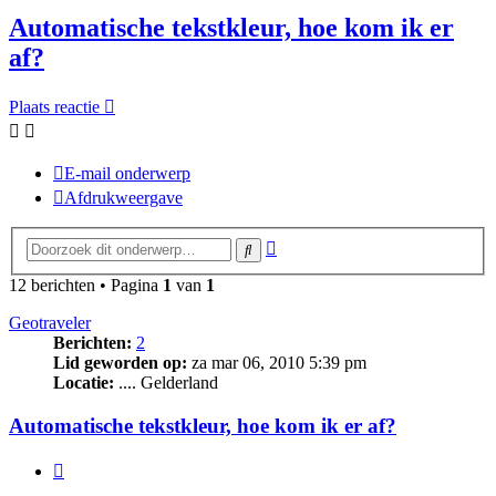
Automatische tekstkleur, hoe kom ik er
af?
Plaats reactie
E-mail onderwerp
Afdrukweergave
Uitgebreid
Zoek
zoeken
12 berichten • Pagina
1
van
1
Geotraveler
Berichten:
2
Lid geworden op:
za mar 06, 2010 5:39 pm
Locatie:
.... Gelderland
Automatische tekstkleur, hoe kom ik er af?
Citeer