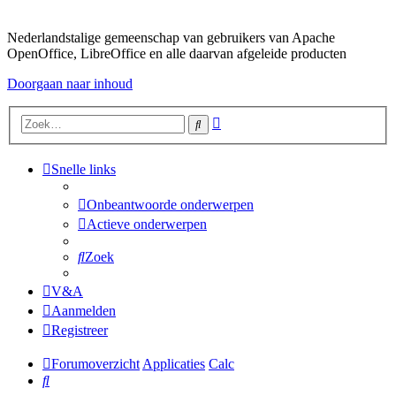
Nederlandstalige gemeenschap van gebruikers van Apache
OpenOffice, LibreOffice en alle daarvan afgeleide producten
Doorgaan naar inhoud
Uitgebreid
Zoek
zoeken
Snelle links
Onbeantwoorde onderwerpen
Actieve onderwerpen
Zoek
V&A
Aanmelden
Registreer
Forumoverzicht
Applicaties
Calc
Zoek