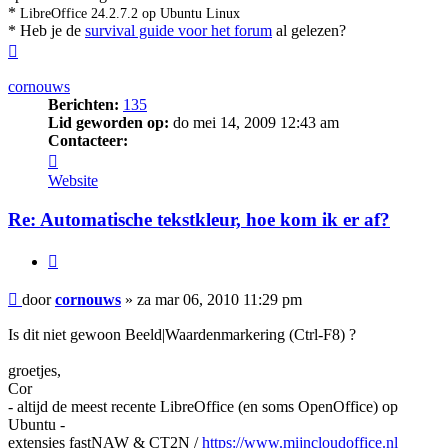
*
LibreOffice 24.2.7.2 op Ubuntu Linux
* Heb je de
survival guide voor het forum
al gelezen?
Omhoog
cornouws
Berichten:
135
Lid geworden op:
do mei 14, 2009 12:43 am
Contacteer:
Contacteer
cornouws
Website
Re: Automatische tekstkleur, hoe kom ik er af?
Citeer
Bericht
door
cornouws
»
za mar 06, 2010 11:29 pm
Is dit niet gewoon Beeld|Waardenmarkering (Ctrl-F8) ?
groetjes,
Cor
- altijd de meest recente LibreOffice (en soms OpenOffice) op
Ubuntu -
extensies fastNAW & CT2N /
https://www.mijncloudoffice.nl