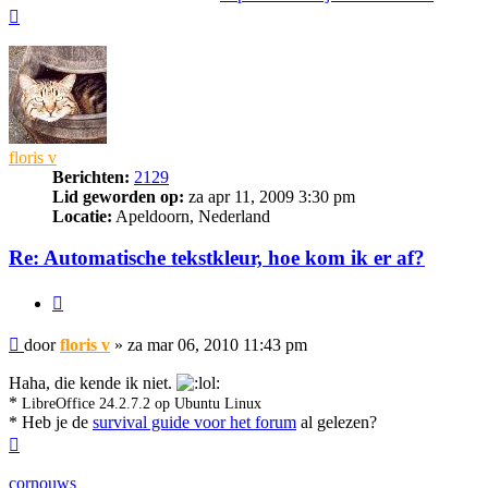
Omhoog
floris v
Berichten:
2129
Lid geworden op:
za apr 11, 2009 3:30 pm
Locatie:
Apeldoorn, Nederland
Re: Automatische tekstkleur, hoe kom ik er af?
Citeer
Bericht
door
floris v
»
za mar 06, 2010 11:43 pm
Haha, die kende ik niet.
*
LibreOffice 24.2.7.2 op Ubuntu Linux
* Heb je de
survival guide voor het forum
al gelezen?
Omhoog
cornouws