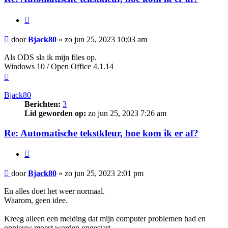
Citeer
Bericht
door
Bjack80
»
zo jun 25, 2023 10:03 am
Als ODS sla ik mijn files op.
Windows 10 / Open Office 4.1.14
Omhoog
Bjack80
Berichten:
3
Lid geworden op:
zo jun 25, 2023 7:26 am
Re: Automatische tekstkleur, hoe kom ik er af?
Citeer
Bericht
door
Bjack80
»
zo jun 25, 2023 2:01 pm
En alles doet het weer normaal.
Waarom, geen idee.
Kreeg alleen een melding dat mijn computer problemen had en
opnieuw moest worden opgestart.