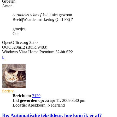
Groeten,
Anton.
cornouws schreef:
Is dit niet gewoon
Beeld|Waardenmarkering (Ctrl-F8) ?
groetjes,
Cor
OpenOffice.org 3.2.0
OOO320m12 (Build:9483)
Windows Vista Home Premium 32-bit SP2
Omhoog
floris v
Berichten:
2129
Lid geworden op:
za apr 11, 2009 3:30 pm
Locatie:
Apeldoorn, Nederland
Re: Automatische tekstkleur, hoe kom ik er af?