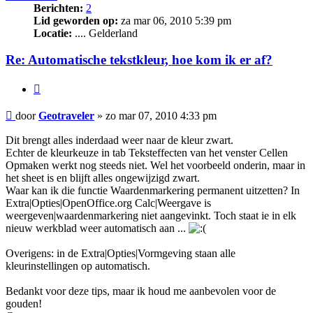
Berichten:
2
Lid geworden op:
za mar 06, 2010 5:39 pm
Locatie:
.... Gelderland
Re: Automatische tekstkleur, hoe kom ik er af?
Citeer
Bericht
door
Geotraveler
»
zo mar 07, 2010 4:33 pm
Dit brengt alles inderdaad weer naar de kleur zwart.
Echter de kleurkeuze in tab Teksteffecten van het venster Cellen
Opmaken werkt nog steeds niet. Wel het voorbeeld onderin, maar in
het sheet is en blijft alles ongewijzigd zwart.
Waar kan ik die functie Waardenmarkering permanent uitzetten? In
Extra|Opties|OpenOffice.org Calc|Weergave is
weergeven|waardenmarkering niet aangevinkt. Toch staat ie in elk
nieuw werkblad weer automatisch aan ...
Overigens: in de Extra|Opties|Vormgeving staan alle
kleurinstellingen op automatisch.
Bedankt voor deze tips, maar ik houd me aanbevolen voor de
gouden!