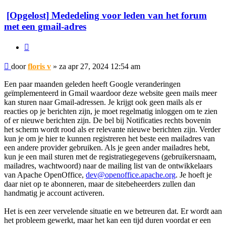
[Opgelost] Mededeling voor leden van het forum
met een gmail-adres
Citeer
Bericht
door
floris v
»
za apr 27, 2024 12:54 am
Een paar maanden geleden heeft Google veranderingen
geïmplementeerd in Gmail waardoor deze website geen mails meer
kan sturen naar Gmail-adressen. Je krijgt ook geen mails als er
reacties op je berichten zijn, je moet regelmatig inloggen om te zien
of er nieuwe berichten zijn. De bel bij Notificaties rechts bovenin
het scherm wordt rood als er relevante nieuwe berichten zijn. Verder
kun je om je hier te kunnen registreren het beste een mailadres van
een andere provider gebruiken. Als je geen ander mailadres hebt,
kun je een mail sturen met de registratiegegevens (gebruikersnaam,
mailadres, wachtwoord) naar de mailing list van de ontwikkelaars
van Apache OpenOffice,
dev@openoffice.apache.org
. Je hoeft je
daar niet op te abonneren, maar de sitebeheerders zullen dan
handmatig je account activeren.
Het is een zeer vervelende situatie en we betreuren dat. Er wordt aan
het probleem gewerkt, maar het kan een tijd duren voordat er een