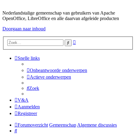
Nederlandstalige gemeenschap van gebruikers van Apache
OpenOffice, LibreOffice en alle daarvan afgeleide producten
Doorgaan naar inhoud
Uitgebreid
Zoek
zoeken
Snelle links
Onbeantwoorde onderwerpen
Actieve onderwerpen
Zoek
V&A
Aanmelden
Registreer
Forumoverzicht
Gemeenschap
Algemene discussies
Zoek