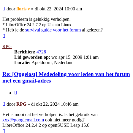
Bericht
door
floris v
»
di okt 22, 2024 10:00 am
Het probleem is gelukkig verholpen.
*
LibreOffice 24.2.7.2 op Ubuntu Linux
* Heb je de
survival guide voor het forum
al gelezen?
Omhoog
RPG
Berichten:
4726
Lid geworden op:
wo apr 15, 2009 1:01 am
Locatie:
Apeldoorn, Nederland
Re: [Opgelost] Mededeling voor leden van het forum
met een gmail-adres
Citeer
Bericht
door
RPG
»
di okt 22, 2024 10:46 am
Het is mooi dat het verholpen is. Is het gebruik van
xxx@googlemail.com
ook niet meer nodig?
LibreOffice 24.2.4.2 op openSUSE Leap 15.6
Omhoog