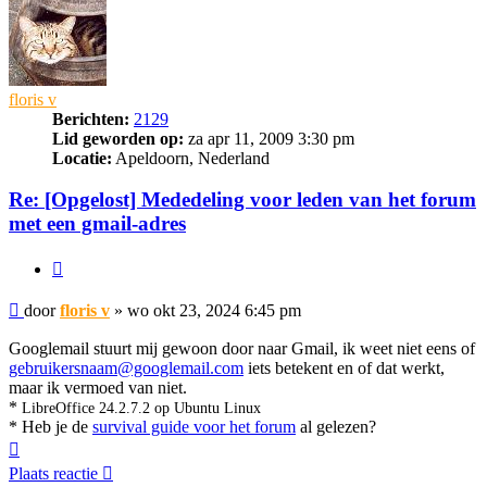
floris v
Berichten:
2129
Lid geworden op:
za apr 11, 2009 3:30 pm
Locatie:
Apeldoorn, Nederland
Re: [Opgelost] Mededeling voor leden van het forum
met een gmail-adres
Citeer
Bericht
door
floris v
»
wo okt 23, 2024 6:45 pm
Googlemail stuurt mij gewoon door naar Gmail, ik weet niet eens of
gebruikersnaam@googlemail.com
iets betekent en of dat werkt,
maar ik vermoed van niet.
*
LibreOffice 24.2.7.2 op Ubuntu Linux
* Heb je de
survival guide voor het forum
al gelezen?
Omhoog
Plaats reactie