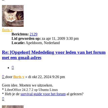
floris v
Berichten:
2129
Lid geworden op:
za apr 11, 2009 3:30 pm
Locatie:
Apeldoorn, Nederland
Re: [Opgelost] Mededeling voor leden van het forum
met een gmail-adres
Citeer
Bericht
door
floris v
»
di okt 22, 2024 9:26 pm
Geen idee. Moeten we uitzoeken.
*
LibreOffice 24.2.7.2 op Ubuntu Linux
* Heb je de
survival guide voor het forum
al gelezen?
Omhoog