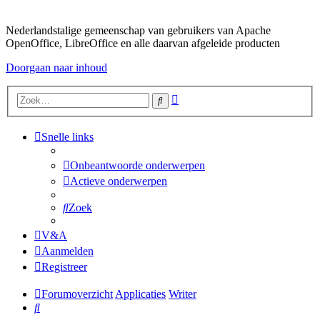
Nederlandstalige gemeenschap van gebruikers van Apache
OpenOffice, LibreOffice en alle daarvan afgeleide producten
Doorgaan naar inhoud
Uitgebreid
Zoek
zoeken
Snelle links
Onbeantwoorde onderwerpen
Actieve onderwerpen
Zoek
V&A
Aanmelden
Registreer
Forumoverzicht
Applicaties
Writer
Zoek