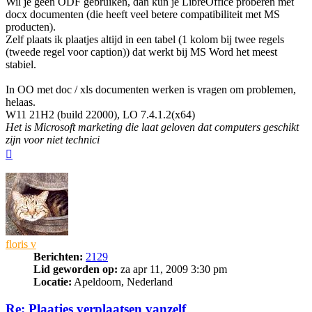
Wil je geen ODF gebruiken, dan kun je LibreOffice proberen met
docx documenten (die heeft veel betere compatibiliteit met MS
producten).
Zelf plaats ik plaatjes altijd in een tabel (1 kolom bij twee regels
(tweede regel voor caption)) dat werkt bij MS Word het meest
stabiel.
In OO met doc / xls documenten werken is vragen om problemen,
helaas.
W11 21H2 (build 22000), LO 7.4.1.2(x64)
Het is Microsoft marketing die laat geloven dat computers geschikt
zijn voor niet technici
Omhoog
floris v
Berichten:
2129
Lid geworden op:
za apr 11, 2009 3:30 pm
Locatie:
Apeldoorn, Nederland
Re: Plaatjes verplaatsen vanzelf