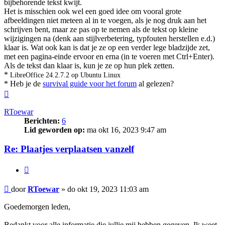
bijbehorende tekst kwijt.
Het is misschien ook wel een goed idee om vooral grote
afbeeldingen niet meteen al in te voegen, als je nog druk aan het
schrijven bent, maar ze pas op te nemen als de tekst op kleine
wijzigingen na (denk aan stijlverbetering, typfouten herstellen e.d.)
klaar is. Wat ook kan is dat je ze op een verder lege bladzijde zet,
met een pagina-einde ervoor en erna (in te voeren met Ctrl+Enter).
Als de tekst dan klaar is, kun je ze op hun plek zetten.
*
LibreOffice 24.2.7.2 op Ubuntu Linux
* Heb je de
survival guide voor het forum
al gelezen?
Omhoog
RToewar
Berichten:
6
Lid geworden op:
ma okt 16, 2023 9:47 am
Re: Plaatjes verplaatsen vanzelf
Citeer
Bericht
door
RToewar
»
do okt 19, 2023 11:03 am
Goedemorgen leden,
Bedankt voor alle informatie die jullie mij hebben gegeven. Ik weet