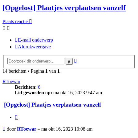
[Opgelost] Plaatjes verplaatsen vanzelf
Plaats reactie
E-mail onderwerp
Afdrukweergave
Uitgebreid
Zoek
zoeken
14 berichten • Pagina
1
van
1
RToewar
Berichten:
6
Lid geworden op:
ma okt 16, 2023 9:47 am
[Opgelost] Plaatjes verplaatsen vanzelf
Citeer
Bericht
door
RToewar
»
ma okt 16, 2023 10:08 am