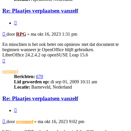
Re: Plaatjes verplaatsen vanzelf
Citeer
Bericht
door
RPG
»
ma okt 16, 2023 1:31 pm
En misschien is het ook beter om opnieuw met dat document te
beginnen wanneer je OpenOffice blijft gebruiken.
LibreOffice 24.2.4.2 op openSUSE Leap 15.6
Omhoog
eremmel
Berichten:
670
Lid geworden op:
di sep 01, 2009 10:11 am
Locatie:
Barneveld, Nederland
Re: Plaatjes verplaatsen vanzelf
Citeer
Bericht
door
eremmel
»
ma okt 16, 2023 9:02 pm