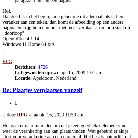
paragraaf dan aan een pagina.
Hoi,
Dat deed ik in het begin, toen gebeurde dit allemaal. als ik hem
veranker aan een teken, dan komt de afbeelding op een andere
pagina en krijg hem dan ook niet meer verplaatst. omloop staat op
"doorloop"
OpenOffice 4.1.14
Windows 11 Home 64-bits
Omhoog
RPG
Berichten:
4726
Lid geworden op:
wo apr 15, 2009 1:01 am
Locatie:
Apeldoorn, Nederland
Re: Plaatjes verplaatsen vanzelf
Citeer
Bericht
door
RPG
»
ma okt 16, 2023 11:59 am
Het gaat er naar mijn idee om dat je een goed tekst element vind
waar de verankering aan kan plaats vinden. Wat gebeurd er als je
kiest voor verankering aan een paragraaf. Het best is natuurlijk dat