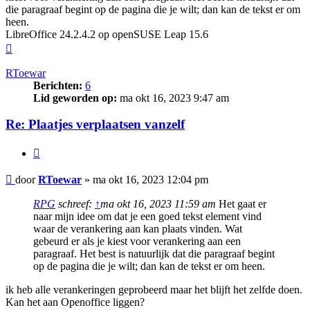
die paragraaf begint op de pagina die je wilt; dan kan de tekst er om
heen.
LibreOffice 24.2.4.2 op openSUSE Leap 15.6
Omhoog
RToewar
Berichten:
6
Lid geworden op:
ma okt 16, 2023 9:47 am
Re: Plaatjes verplaatsen vanzelf
Citeer
Bericht
door
RToewar
»
ma okt 16, 2023 12:04 pm
RPG
schreef:
↑
ma okt 16, 2023 11:59 am
Het gaat er
naar mijn idee om dat je een goed tekst element vind
waar de verankering aan kan plaats vinden. Wat
gebeurd er als je kiest voor verankering aan een
paragraaf. Het best is natuurlijk dat die paragraaf begint
op de pagina die je wilt; dan kan de tekst er om heen.
ik heb alle verankeringen geprobeerd maar het blijft het zelfde doen.
Kan het aan Openoffice liggen?