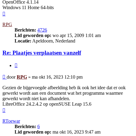
OpenOffice 4.1.14
Windows 11 Home 64-bits
Omhoog
RPG
Berichten:
4726
Lid geworden op:
wo apr 15, 2009 1:01 am
Locatie:
Apeldoorn, Nederland
Re: Plaatjes verplaatsen vanzelf
Citeer
Bericht
door
RPG
»
ma okt 16, 2023 12:10 pm
Gezien de bijgevoegde afbeelding heb ik ook het idee dat er ook
gewerkt wordt aan een document wat het programma waarmee
gewerkt wordt niet kan afhandelen.
LibreOffice 24.2.4.2 op openSUSE Leap 15.6
Omhoog
RToewar
Berichten:
6
Lid geworden op:
ma okt 16, 2023 9:47 am