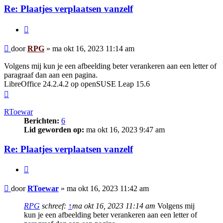
Re: Plaatjes verplaatsen vanzelf
Citeer
Bericht
door
RPG
»
ma okt 16, 2023 11:14 am
Volgens mij kun je een afbeelding beter verankeren aan een letter of
paragraaf dan aan een pagina.
LibreOffice 24.2.4.2 op openSUSE Leap 15.6
Omhoog
RToewar
Berichten:
6
Lid geworden op:
ma okt 16, 2023 9:47 am
Re: Plaatjes verplaatsen vanzelf
Citeer
Bericht
door
RToewar
»
ma okt 16, 2023 11:42 am
RPG
schreef:
↑
ma okt 16, 2023 11:14 am
Volgens mij
kun je een afbeelding beter verankeren aan een letter of