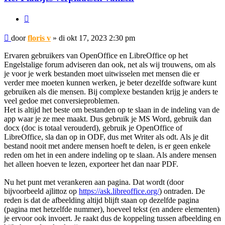
Citeer
Bericht
door
floris v
»
di okt 17, 2023 2:30 pm
Ervaren gebruikers van OpenOffice en LibreOffice op het
Engelstalige forum adviseren dan ook, net als wij trouwens, om als
je voor je werk bestanden moet uitwisselen met mensen die er
verder mee moeten kunnen werken, je beter dezelfde software kunt
gebruiken als die mensen. Bij complexe bestanden krijg je anders te
veel gedoe met conversieproblemen.
Het is altijd het beste om bestanden op te slaan in de indeling van de
app waar je ze mee maakt. Dus gebruik je MS Word, gebruik dan
docx (doc is totaal verouderd), gebruik je OpenOffice of
LibreOffice, sla dan op in ODF, dus met Writer als odt. Als je dit
bestand nooit met andere mensen hoeft te delen, is er geen enkele
reden om het in een andere indeling op te slaan. Als andere mensen
het alleen hoeven te lezen, exporteer het dan naar PDF.
Nu het punt met verankeren aan pagina. Dat wordt (door
bijvoorbeeld ajlittoz op
https://ask.libreoffice.org/
) ontraden. De
reden is dat de afbeelding altijd blijft staan op dezelfde pagina
(pagina met hetzelfde nummer), hoeveel tekst (en andere elementen)
je ervoor ook invoert. Je raakt dus de koppeling tussen afbeelding en