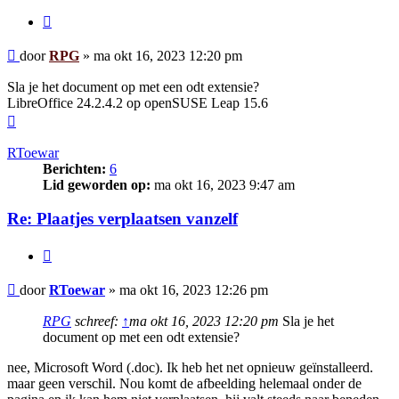
Citeer
Bericht
door
RPG
»
ma okt 16, 2023 12:20 pm
Sla je het document op met een odt extensie?
LibreOffice 24.2.4.2 op openSUSE Leap 15.6
Omhoog
RToewar
Berichten:
6
Lid geworden op:
ma okt 16, 2023 9:47 am
Re: Plaatjes verplaatsen vanzelf
Citeer
Bericht
door
RToewar
»
ma okt 16, 2023 12:26 pm
RPG
schreef:
↑
ma okt 16, 2023 12:20 pm
Sla je het
document op met een odt extensie?
nee, Microsoft Word (.doc). Ik heb het net opnieuw geïnstalleerd.
maar geen verschil. Nou komt de afbeelding helemaal onder de