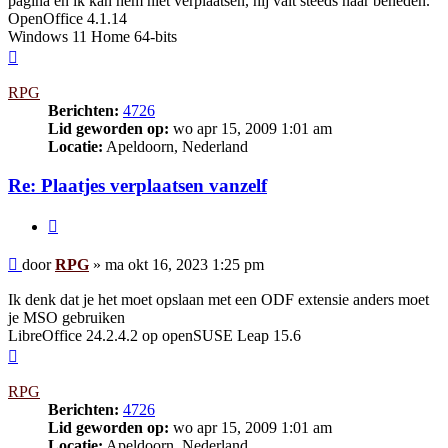
pagina en ik kan hem niet verplaatsen, hij valt steeds naar beneden.
OpenOffice 4.1.14
Windows 11 Home 64-bits
Omhoog
RPG
Berichten:
4726
Lid geworden op:
wo apr 15, 2009 1:01 am
Locatie:
Apeldoorn, Nederland
Re: Plaatjes verplaatsen vanzelf
Citeer
Bericht
door
RPG
»
ma okt 16, 2023 1:25 pm
Ik denk dat je het moet opslaan met een ODF extensie anders moet
je MSO gebruiken
LibreOffice 24.2.4.2 op openSUSE Leap 15.6
Omhoog
RPG
Berichten:
4726
Lid geworden op:
wo apr 15, 2009 1:01 am
Locatie:
Apeldoorn, Nederland