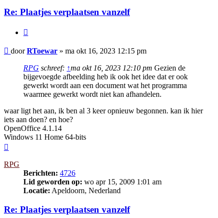
Re: Plaatjes verplaatsen vanzelf
Citeer
Bericht
door
RToewar
»
ma okt 16, 2023 12:15 pm
RPG
schreef:
↑
ma okt 16, 2023 12:10 pm
Gezien de
bijgevoegde afbeelding heb ik ook het idee dat er ook
gewerkt wordt aan een document wat het programma
waarmee gewerkt wordt niet kan afhandelen.
waar ligt het aan, ik ben al 3 keer opnieuw begonnen. kan ik hier
iets aan doen? en hoe?
OpenOffice 4.1.14
Windows 11 Home 64-bits
Omhoog
RPG
Berichten:
4726
Lid geworden op:
wo apr 15, 2009 1:01 am
Locatie:
Apeldoorn, Nederland
Re: Plaatjes verplaatsen vanzelf