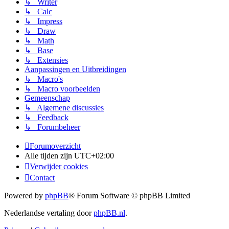
↳ Writer
↳ Calc
↳ Impress
↳ Draw
↳ Math
↳ Base
↳ Extensies
Aanpassingen en Uitbreidingen
↳ Macro's
↳ Macro voorbeelden
Gemeenschap
↳ Algemene discussies
↳ Feedback
↳ Forumbeheer
Forumoverzicht
Alle tijden zijn
UTC+02:00
Verwijder cookies
Contact
Powered by
phpBB
® Forum Software © phpBB Limited
Nederlandse vertaling door
phpBB.nl
.