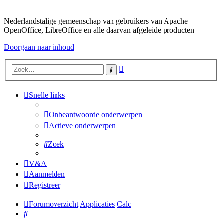
Nederlandstalige gemeenschap van gebruikers van Apache
OpenOffice, LibreOffice en alle daarvan afgeleide producten
Doorgaan naar inhoud
Uitgebreid
Zoek
zoeken
Snelle links
Onbeantwoorde onderwerpen
Actieve onderwerpen
Zoek
V&A
Aanmelden
Registreer
Forumoverzicht
Applicaties
Calc
Zoek