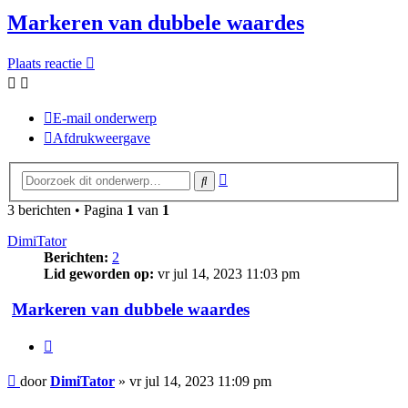
Markeren van dubbele waardes
Plaats reactie
E-mail onderwerp
Afdrukweergave
Uitgebreid
Zoek
zoeken
3 berichten • Pagina
1
van
1
DimiTator
Berichten:
2
Lid geworden op:
vr jul 14, 2023 11:03 pm
Markeren van dubbele waardes
Citeer
Bericht
door
DimiTator
»
vr jul 14, 2023 11:09 pm