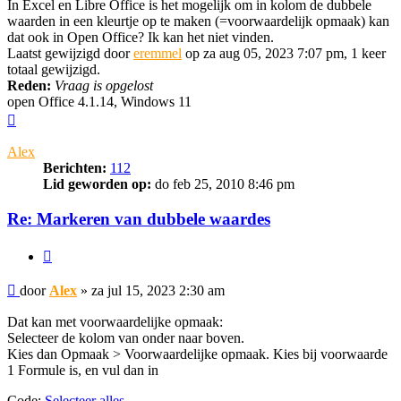
In Excel en Libre Office is het mogelijk om in kolom de dubbele
waarden in een kleurtje op te maken (=voorwaardelijk opmaak) kan
dat ook in Open Office? Ik kan het niet vinden.
Laatst gewijzigd door
eremmel
op za aug 05, 2023 7:07 pm, 1 keer
totaal gewijzigd.
Reden:
Vraag is opgelost
open Office 4.1.14, Windows 11
Omhoog
Alex
Berichten:
112
Lid geworden op:
do feb 25, 2010 8:46 pm
Re: Markeren van dubbele waardes
Citeer
Bericht
door
Alex
»
za jul 15, 2023 2:30 am
Dat kan met voorwaardelijke opmaak:
Selecteer de kolom van onder naar boven.
Kies dan Opmaak > Voorwaardelijke opmaak. Kies bij voorwaarde
1 Formule is, en vul dan in
Code:
Selecteer alles