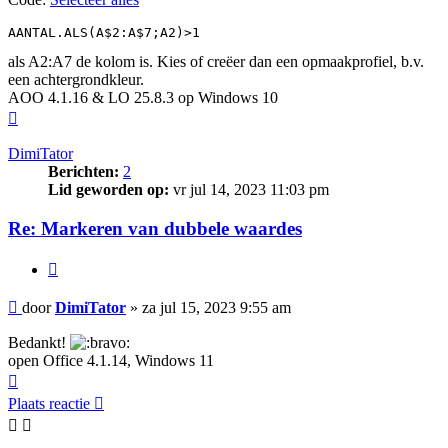
AANTAL.ALS(A$2:A$7;A2)>1
als A2:A7 de kolom is. Kies of creëer dan een opmaakprofiel, b.v.
een achtergrondkleur.
AOO 4.1.16 & LO 25.8.3 op Windows 10
Omhoog
DimiTator
Berichten:
2
Lid geworden op:
vr jul 14, 2023 11:03 pm
Re: Markeren van dubbele waardes
Citeer
Bericht
door
DimiTator
»
za jul 15, 2023 9:55 am
Bedankt!
open Office 4.1.14, Windows 11
Omhoog
Plaats reactie