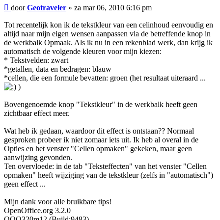
Bericht
door
Geotraveler
»
za mar 06, 2010 6:16 pm
Tot recentelijk kon ik de tekstkleur van een celinhoud eenvoudig en
altijd naar mijn eigen wensen aanpassen via de betreffende knop in
de werkbalk Opmaak. Als ik nu in een rekenblad werk, dan krijg ik
automatisch de volgende kleuren voor mijn kiezen:
* Tekstvelden: zwart
*getallen, data en bedragen: blauw
*cellen, die een formule bevatten: groen (het resultaat uiteraard ...
)
Bovengenoemde knop "Tekstkleur" in de werkbalk heeft geen
zichtbaar effect meer.
Wat heb ik gedaan, waardoor dit effect is ontstaan?? Normaal
gesproken probeer ik niet zomaar iets uit. Ik heb al overal in de
Opties en het venster "Cellen opmaken" gekeken, maar geen
aanwijzing gevonden.
Ten overvloede: in de tab "Teksteffecten" van het venster "Cellen
opmaken" heeft wijziging van de tekstkleur (zelfs in "automatisch")
geen effect ...
Mijn dank voor alle bruikbare tips!
OpenOffice.org 3.2.0
OOO320m12 (Build:9483)