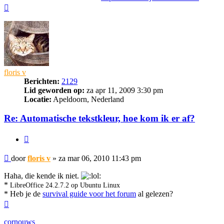
Omhoog
floris v
Berichten:
2129
Lid geworden op:
za apr 11, 2009 3:30 pm
Locatie:
Apeldoorn, Nederland
Re: Automatische tekstkleur, hoe kom ik er af?
Citeer
Bericht
door
floris v
»
za mar 06, 2010 11:43 pm
Haha, die kende ik niet.
*
LibreOffice 24.2.7.2 op Ubuntu Linux
* Heb je de
survival guide voor het forum
al gelezen?
Omhoog
cornouws