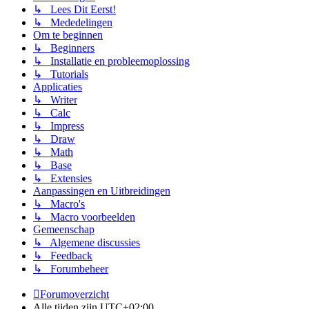
↳ Lees Dit Eerst!
↳ Mededelingen
Om te beginnen
↳ Beginners
↳ Installatie en probleemoplossing
↳ Tutorials
Applicaties
↳ Writer
↳ Calc
↳ Impress
↳ Draw
↳ Math
↳ Base
↳ Extensies
Aanpassingen en Uitbreidingen
↳ Macro's
↳ Macro voorbeelden
Gemeenschap
↳ Algemene discussies
↳ Feedback
↳ Forumbeheer
Forumoverzicht
Alle tijden zijn
UTC+02:00