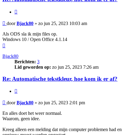
Citeer
Bericht
door
Bjack80
»
zo jun 25, 2023 10:03 am
Als ODS sla ik mijn files op.
Windows 10 / Open Office 4.1.14
Omhoog
Bjack80
Berichten:
3
Lid geworden op:
zo jun 25, 2023 7:26 am
Re: Automatische tekstkleur, hoe kom ik er af?
Citeer
Bericht
door
Bjack80
»
zo jun 25, 2023 2:01 pm
En alles doet het weer normaal.
Waarom, geen idee.
Kreeg alleen een melding dat mijn computer problemen had en
opnieuw moest worden opgestart.