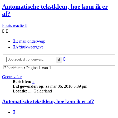
Automatische tekstkleur, hoe kom ik er
af?
Plaats reactie
E-mail onderwerp
Afdrukweergave
Uitgebreid
Zoek
zoeken
12 berichten • Pagina
1
van
1
Geotraveler
Berichten:
2
Lid geworden op:
za mar 06, 2010 5:39 pm
Locatie:
.... Gelderland
Automatische tekstkleur, hoe kom ik er af?
Citeer