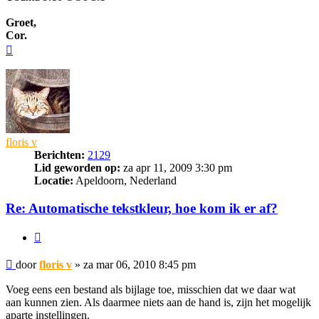
Groet,
Cor.
Omhoog
floris v
Berichten:
2129
Lid geworden op:
za apr 11, 2009 3:30 pm
Locatie:
Apeldoorn, Nederland
Re: Automatische tekstkleur, hoe kom ik er af?
Citeer
Bericht
door
floris v
»
za mar 06, 2010 8:45 pm
Voeg eens een bestand als bijlage toe, misschien dat we daar wat
aan kunnen zien. Als daarmee niets aan de hand is, zijn het mogelijk
aparte instellingen.