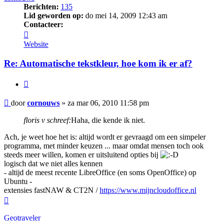
Berichten:
135
Lid geworden op:
do mei 14, 2009 12:43 am
Contacteer:
Contacteer
cornouws
Website
Re: Automatische tekstkleur, hoe kom ik er af?
Citeer
Bericht
door
cornouws
»
za mar 06, 2010 11:58 pm
floris v schreef:
Haha, die kende ik niet.
Ach, je weet hoe het is: altijd wordt er gevraagd om een simpeler
programma, met minder keuzen ... maar omdat mensen toch ook
steeds meer willen, komen er uitsluitend opties bij
logisch dat we niet alles kennen
- altijd de meest recente LibreOffice (en soms OpenOffice) op
Ubuntu -
extensies fastNAW & CT2N /
https://www.mijncloudoffice.nl
Omhoog
Geotraveler