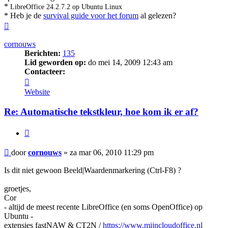
*
LibreOffice 24.2.7.2 op Ubuntu Linux
* Heb je de
survival guide voor het forum
al gelezen?
Omhoog
cornouws
Berichten:
135
Lid geworden op:
do mei 14, 2009 12:43 am
Contacteer:
Contacteer
cornouws
Website
Re: Automatische tekstkleur, hoe kom ik er af?
Citeer
Bericht
door
cornouws
»
za mar 06, 2010 11:29 pm
Is dit niet gewoon Beeld|Waardenmarkering (Ctrl-F8) ?
groetjes,
Cor
- altijd de meest recente LibreOffice (en soms OpenOffice) op
Ubuntu -
extensies fastNAW & CT2N /
https://www.mijncloudoffice.nl