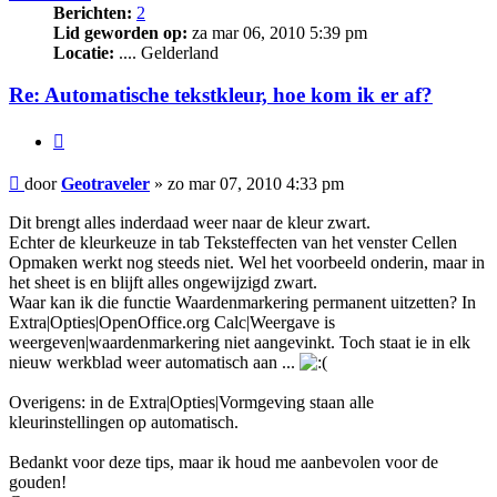
Berichten:
2
Lid geworden op:
za mar 06, 2010 5:39 pm
Locatie:
.... Gelderland
Re: Automatische tekstkleur, hoe kom ik er af?
Citeer
Bericht
door
Geotraveler
»
zo mar 07, 2010 4:33 pm
Dit brengt alles inderdaad weer naar de kleur zwart.
Echter de kleurkeuze in tab Teksteffecten van het venster Cellen
Opmaken werkt nog steeds niet. Wel het voorbeeld onderin, maar in
het sheet is en blijft alles ongewijzigd zwart.
Waar kan ik die functie Waardenmarkering permanent uitzetten? In
Extra|Opties|OpenOffice.org Calc|Weergave is
weergeven|waardenmarkering niet aangevinkt. Toch staat ie in elk
nieuw werkblad weer automatisch aan ...
Overigens: in de Extra|Opties|Vormgeving staan alle
kleurinstellingen op automatisch.
Bedankt voor deze tips, maar ik houd me aanbevolen voor de
gouden!