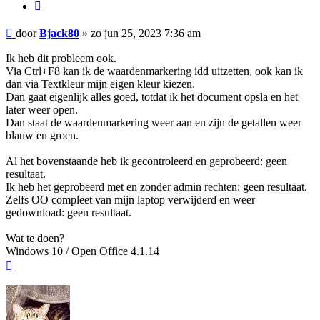
Citeer
Bericht
door
Bjack80
»
zo jun 25, 2023 7:36 am
Ik heb dit probleem ook.
Via Ctrl+F8 kan ik de waardenmarkering idd uitzetten, ook kan ik
dan via Textkleur mijn eigen kleur kiezen.
Dan gaat eigenlijk alles goed, totdat ik het document opsla en het
later weer open.
Dan staat de waardenmarkering weer aan en zijn de getallen weer
blauw en groen.
Al het bovenstaande heb ik gecontroleerd en geprobeerd: geen
resultaat.
Ik heb het geprobeerd met en zonder admin rechten: geen resultaat.
Zelfs OO compleet van mijn laptop verwijderd en weer
gedownload: geen resultaat.
Wat te doen?
Windows 10 / Open Office 4.1.14
Omhoog