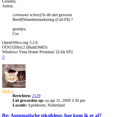
Groeten,
Anton.
cornouws schreef:
Is dit niet gewoon
Beeld|Waardenmarkering (Ctrl-F8) ?
groetjes,
Cor
OpenOffice.org 3.2.0
OOO320m12 (Build:9483)
Windows Vista Home Premium 32-bit SP2
Omhoog
floris v
Berichten:
2129
Lid geworden op:
za apr 11, 2009 3:30 pm
Locatie:
Apeldoorn, Nederland
Re: Automatische tekstkleur, hoe kom ik er af?