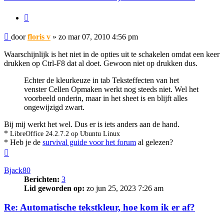
Citeer
Bericht
door
floris v
»
zo mar 07, 2010 4:56 pm
Waarschijnlijk is het niet in de opties uit te schakelen omdat een keer
drukken op Ctrl-F8 dat al doet. Gewoon niet op drukken dus.
Echter de kleurkeuze in tab Teksteffecten van het
venster Cellen Opmaken werkt nog steeds niet. Wel het
voorbeeld onderin, maar in het sheet is en blijft alles
ongewijzigd zwart.
Bij mij werkt het wel. Dus er is iets anders aan de hand.
*
LibreOffice 24.2.7.2 op Ubuntu Linux
* Heb je de
survival guide voor het forum
al gelezen?
Omhoog
Bjack80
Berichten:
3
Lid geworden op:
zo jun 25, 2023 7:26 am
Re: Automatische tekstkleur, hoe kom ik er af?