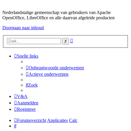
Nederlandstalige gemeenschap van gebruikers van Apache
OpenOffice, LibreOffice en alle daarvan afgeleide producten
Doorgaan naar inhoud
Uitgebreid
Zoek
zoeken
Snelle links
Onbeantwoorde onderwerpen
Actieve onderwerpen
Zoek
V&A
Aanmelden
Registreer
Forumoverzicht
Applicaties
Calc
Zoek