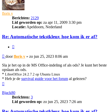
floris v
Berichten:
2129
Lid geworden op:
za apr 11, 2009 3:30 pm
Locatie:
Apeldoorn, Nederland
Re: Automatische tekstkleur, hoe kom ik er af?
Citeer
Bericht
door
floris v
»
zo jun 25, 2023 8:06 am
Sla je het op in de MS Office-indeling of als ods? Je kunt het beste
opslaan als ods.
*
LibreOffice 24.2.7.2 op Ubuntu Linux
* Heb je de
survival guide voor het forum
al gelezen?
Omhoog
Bjack80
Berichten:
3
Lid geworden op:
zo jun 25, 2023 7:26 am
Re: Automatische tekstkleur, hoe kom ik er af?