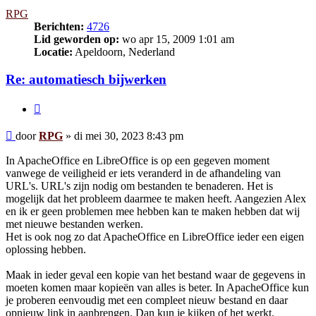
RPG
Berichten:
4726
Lid geworden op:
wo apr 15, 2009 1:01 am
Locatie:
Apeldoorn, Nederland
Re: automatiesch bijwerken
Citeer
Bericht
door
RPG
»
di mei 30, 2023 8:43 pm
In ApacheOffice en LibreOffice is op een gegeven moment
vanwege de veiligheid er iets veranderd in de afhandeling van
URL's. URL's zijn nodig om bestanden te benaderen. Het is
mogelijk dat het probleem daarmee te maken heeft. Aangezien Alex
en ik er geen problemen mee hebben kan te maken hebben dat wij
met nieuwe bestanden werken.
Het is ook nog zo dat ApacheOffice en LibreOffice ieder een eigen
oplossing hebben.
Maak in ieder geval een kopie van het bestand waar de gegevens in
moeten komen maar kopieën van alles is beter. In ApacheOffice kun
je proberen eenvoudig met een compleet nieuw bestand en daar
opnieuw link in aanbrengen. Dan kun je kijken of het werkt.