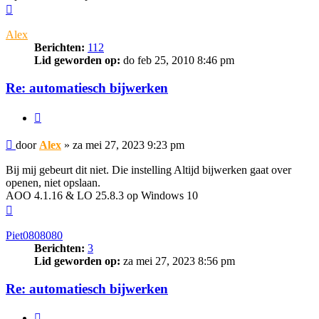
Omhoog
Alex
Berichten:
112
Lid geworden op:
do feb 25, 2010 8:46 pm
Re: automatiesch bijwerken
Citeer
Bericht
door
Alex
»
za mei 27, 2023 9:23 pm
Bij mij gebeurt dit niet. Die instelling Altijd bijwerken gaat over
openen, niet opslaan.
AOO 4.1.16 & LO 25.8.3 op Windows 10
Omhoog
Piet0808080
Berichten:
3
Lid geworden op:
za mei 27, 2023 8:56 pm
Re: automatiesch bijwerken
Citeer