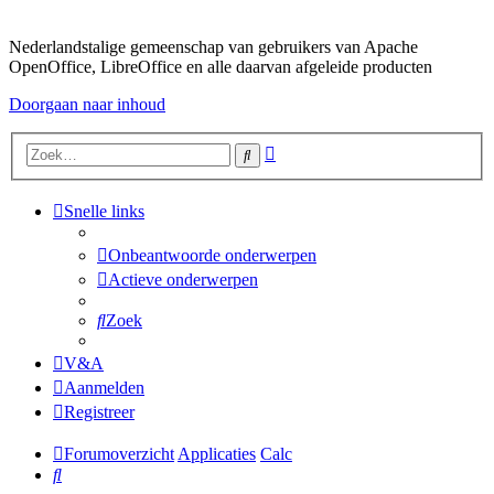
Nederlandstalige gemeenschap van gebruikers van Apache
OpenOffice, LibreOffice en alle daarvan afgeleide producten
Doorgaan naar inhoud
Uitgebreid
Zoek
zoeken
Snelle links
Onbeantwoorde onderwerpen
Actieve onderwerpen
Zoek
V&A
Aanmelden
Registreer
Forumoverzicht
Applicaties
Calc
Zoek