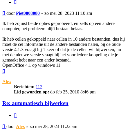
Citeer
Bericht
door
Piet0808080
»
zo mei 28, 2023 11:10 am
Ik heb zojuist beide opties geprobeerd, en zelfs op een andere
computer, het probleem blijft bestaan helaas.
Ik heb cellen gekoppeld naar cellen in 10 andere bestanden, dus hij
moet de cel informatie uit de andere bestanden halen, bij de oude
versie 4.1.3 vraagt hij 1 keer of dat je de cellen wil bijwerken, nu
met de nieuwe versie vraagt hij het voor iedere koppeling die je
gemaakt hebt naar een ander bestand.
OpenOffice 4.1 op windows 11
Omhoog
Alex
Berichten:
112
Lid geworden op:
do feb 25, 2010 8:46 pm
Re: automatiesch bijwerken
Citeer
Bericht
door
Alex
»
zo mei 28, 2023 11:22 am