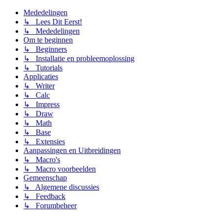
Mededelingen
↳ Lees Dit Eerst!
↳ Mededelingen
Om te beginnen
↳ Beginners
↳ Installatie en probleemoplossing
↳ Tutorials
Applicaties
↳ Writer
↳ Calc
↳ Impress
↳ Draw
↳ Math
↳ Base
↳ Extensies
Aanpassingen en Uitbreidingen
↳ Macro's
↳ Macro voorbeelden
Gemeenschap
↳ Algemene discussies
↳ Feedback
↳ Forumbeheer