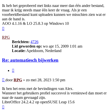
Ik heb het geprobeerd met links naar meer dan één ander bestand,
maar ik krijg steeds maar één keer de vraag. Als je een
voorbeeldbestand kunt uploaden kunnen we misschien zien wat er
aan de hand is.
AOO 4.1.16 & LO 25.8.3 op Windows 10
Omhoog
RPG
Berichten:
4726
Lid geworden op:
wo apr 15, 2009 1:01 am
Locatie:
Apeldoorn, Nederland
Re: automatiesch bijwerken
Citeer
Bericht
door
RPG
»
zo mei 28, 2023 1:50 pm
Ik ben het eens met de bevindingen van Alex.
Wanneer het gebruikers profiel succesvol is vernieuwd dan moet er
naar de naam gevraagd zijn.
LibreOffice 24.2.4.2 op openSUSE Leap 15.6
Omhoog