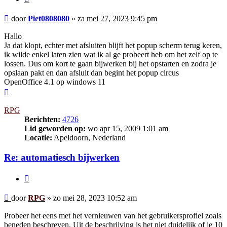
Bericht
door
Piet0808080
»
za mei 27, 2023 9:45 pm
Hallo
Ja dat klopt, echter met afsluiten blijft het popup scherm terug keren,
ik wilde enkel laten zien wat ik al ge probeert heb om het zelf op te
lossen. Dus om kort te gaan bijwerken bij het opstarten en zodra je
opslaan pakt en dan afsluit dan begint het popup circus
OpenOffice 4.1 op windows 11
Omhoog
RPG
Berichten:
4726
Lid geworden op:
wo apr 15, 2009 1:01 am
Locatie:
Apeldoorn, Nederland
Re: automatiesch bijwerken
Citeer
Bericht
door
RPG
»
zo mei 28, 2023 10:52 am
Probeer het eens met het vernieuwen van het gebruikersprofiel zoals
beneden beschreven. Uit de beschrijving is het niet duidelijk of je 10