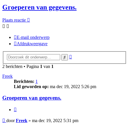
Groeperen van gegevens.
Plaats reactie
E-mail onderwerp
Afdrukweergave
Uitgebreid
Zoek
zoeken
2 berichten • Pagina
1
van
1
Freek
Berichten:
1
Lid geworden op:
ma dec 19, 2022 5:26 pm
Groeperen van gegevens.
Citeer
Bericht
door
Freek
»
ma dec 19, 2022 5:31 pm