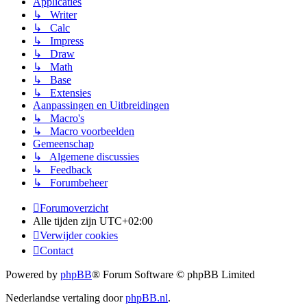
Applicaties
↳ Writer
↳ Calc
↳ Impress
↳ Draw
↳ Math
↳ Base
↳ Extensies
Aanpassingen en Uitbreidingen
↳ Macro's
↳ Macro voorbeelden
Gemeenschap
↳ Algemene discussies
↳ Feedback
↳ Forumbeheer
Forumoverzicht
Alle tijden zijn
UTC+02:00
Verwijder cookies
Contact
Powered by
phpBB
® Forum Software © phpBB Limited
Nederlandse vertaling door
phpBB.nl
.