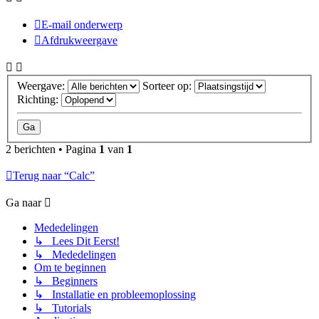
E-mail onderwerp
Afdrukweergave
Weergave:
Sorteer op:
Richting:
2 berichten • Pagina
1
van
1
Terug naar “Calc”
Ga naar
Mededelingen
↳ Lees Dit Eerst!
↳ Mededelingen
Om te beginnen
↳ Beginners
↳ Installatie en probleemoplossing
↳ Tutorials