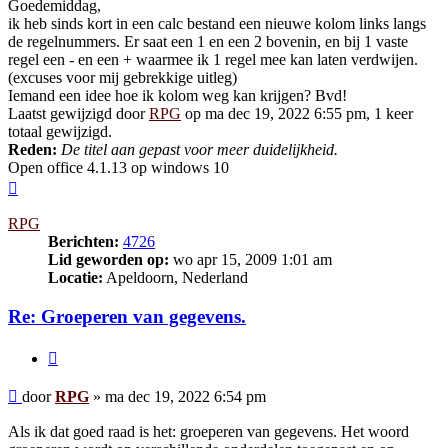
Goedemiddag,
ik heb sinds kort in een calc bestand een nieuwe kolom links langs
de regelnummers. Er saat een 1 en een 2 bovenin, en bij 1 vaste
regel een - en een + waarmee ik 1 regel mee kan laten verdwijen.
(excuses voor mij gebrekkige uitleg)
Iemand een idee hoe ik kolom weg kan krijgen? Bvd!
Laatst gewijzigd door
RPG
op ma dec 19, 2022 6:55 pm, 1 keer
totaal gewijzigd.
Reden:
De titel aan gepast voor meer duidelijkheid.
Open office 4.1.13 op windows 10
Omhoog
RPG
Berichten:
4726
Lid geworden op:
wo apr 15, 2009 1:01 am
Locatie:
Apeldoorn, Nederland
Re: Groeperen van gegevens.
Citeer
Bericht
door
RPG
»
ma dec 19, 2022 6:54 pm
Als ik dat goed raad is het: groeperen van gegevens. Het woord