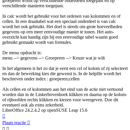
groeperen wordt op verschillende onderdelen toegepast en op
verschillende manieren toegepast.
In calc wordt het gebruikt voor het ordenen van kolommen en of
cellen. In een draaitabel wat een speciaal onderdeel is van calc
wordt het ook gebruikt. Het doel is steeds om grote hoeveelheden
gegevens op een meer eenvoudige manier te tonen. Het auto-
overzicht kan handig zijn bij een eenvoudige tabel waarin goed
gebruikt gemaakt wordt van formules.
De menu opdracht is:
menu --> gegevens --> Groeperen --> Keuze wat je wilt
In het algemeen is het zo dat je eerst een cel of kolom of rij selecteert
en dan de bewerking kies die gewenst is. In de helpfile wordt het
beschreven onder index : groeperen;cellen
Als cellen en of kolommen aan het eind van de actie niet vertoond
worden dan in de Linkerbovenhoek klikken en daarna op de kolom-
of rijhoofden rechts klikken en kiezen voor weergeven. Doe dit
eventueel ook als extra zekerheid.
LibreOffice 24.2.4.2 op openSUSE Leap 15.6
Omhoog
Plaats reactie