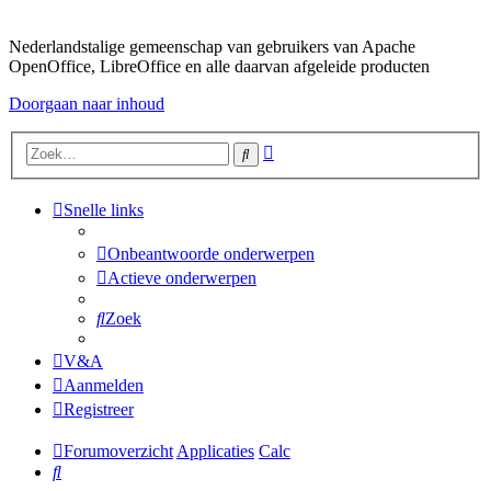
Nederlandstalige gemeenschap van gebruikers van Apache
OpenOffice, LibreOffice en alle daarvan afgeleide producten
Doorgaan naar inhoud
Uitgebreid
Zoek
zoeken
Snelle links
Onbeantwoorde onderwerpen
Actieve onderwerpen
Zoek
V&A
Aanmelden
Registreer
Forumoverzicht
Applicaties
Calc
Zoek