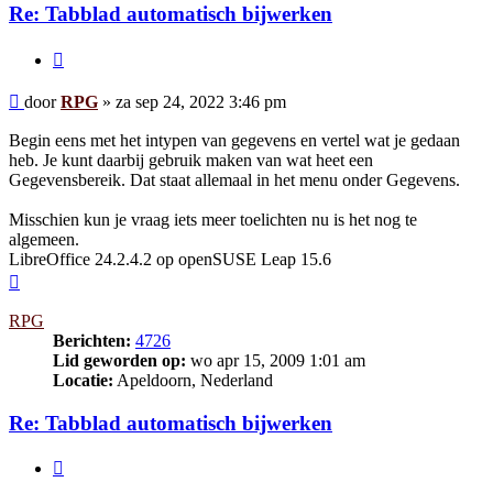
Re: Tabblad automatisch bijwerken
Citeer
Bericht
door
RPG
»
za sep 24, 2022 3:46 pm
Begin eens met het intypen van gegevens en vertel wat je gedaan
heb. Je kunt daarbij gebruik maken van wat heet een
Gegevensbereik. Dat staat allemaal in het menu onder Gegevens.
Misschien kun je vraag iets meer toelichten nu is het nog te
algemeen.
LibreOffice 24.2.4.2 op openSUSE Leap 15.6
Omhoog
RPG
Berichten:
4726
Lid geworden op:
wo apr 15, 2009 1:01 am
Locatie:
Apeldoorn, Nederland
Re: Tabblad automatisch bijwerken
Citeer