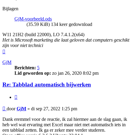
Bijlagen
GjM-voorbeeld.ods
(35.59 KiB) 134 keer gedownload
W11 21H2 (build 22000), LO 7.4.1.2(x64)
Het is Microsoft marketing die laat geloven dat computers geschikt
zijn voor niet technici
Omhoog
GjM
Berichten:
5
Lid geworden op:
zo jan 26, 2020 8:02 pm
Re: Tabblad automatisch bijwerken
Citeer
Bericht
door
GjM
»
di sep 27, 2022 1:25 pm
Dank eremmel voor de reactie, ik zal hiermee aan de slag gaan, ik
heb wel wat ervaring met Excel maar niet met automatisch iets in
een tabblad zetten. Ik ga er zeker mee verder studeren.