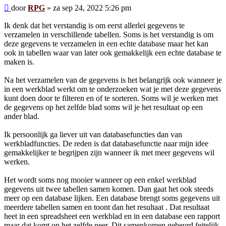
Bericht
door
RPG
»
za sep 24, 2022 5:26 pm
Ik denk dat het verstandig is om eerst allerlei gegevens te
verzamelen in verschillende tabellen. Soms is het verstandig is om
deze gegevens te verzamelen in een echte database maar het kan
ook in tabellen waar van later ook gemakkelijk een echte database te
maken is.
Na het verzamelen van de gegevens is het belangrijk ook wanneer je
in een werkblad werkt om te onderzoeken wat je met deze gegevens
kunt doen door te filteren en of te sorteren. Soms wil je werken met
de gegevens op het zelfde blad soms wil je het resultaat op een
ander blad.
Ik persoonlijk ga liever uit van databasefuncties dan van
werkbladfuncties. De reden is dat databasefunctie naar mijn idee
gemakkelijker te begrijpen zijn wanneer ik met meer gegevens wil
werken.
Het wordt soms nog mooier wanneer op een enkel werkblad
gegevens uit twee tabellen samen komen. Dan gaat het ook steeds
meer op een database lijken. Een database brengt soms gegevens uit
meerdere tabellen samen en toont dan het resultaat . Dat resultaat
heet in een spreadsheet een werkblad en in een database een rapport
maar dat komt op het zelfde neer. Dit samenkomen gebeurd feitelijk