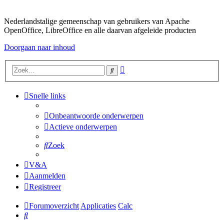
Nederlandstalige gemeenschap van gebruikers van Apache
OpenOffice, LibreOffice en alle daarvan afgeleide producten
Doorgaan naar inhoud
Uitgebreid
Zoek
zoeken
Snelle links
Onbeantwoorde onderwerpen
Actieve onderwerpen
Zoek
V&A
Aanmelden
Registreer
Forumoverzicht
Applicaties
Calc
Zoek