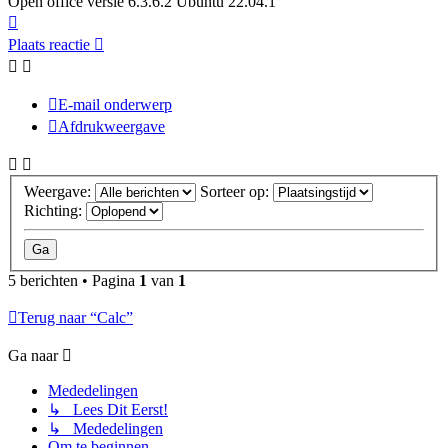
Open office versie 6.3.6.2 Ubuntu 22.04.1
Omhoog
Plaats reactie
E-mail onderwerp
Afdrukweergave
Weergave:
Sorteer op:
Richting:
5 berichten • Pagina
1
van
1
Terug naar “Calc”
Ga naar
Mededelingen
↳ Lees Dit Eerst!
↳ Mededelingen
Om te beginnen