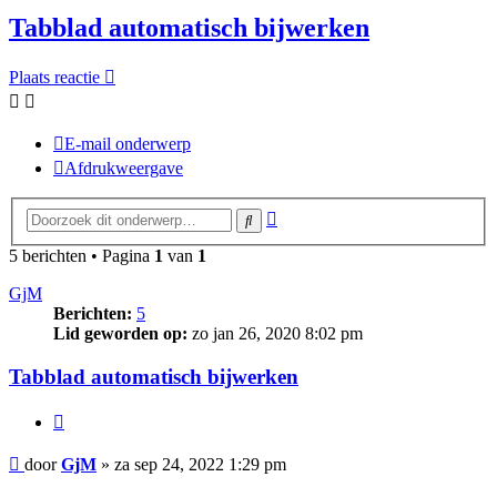
Tabblad automatisch bijwerken
Plaats reactie
E-mail onderwerp
Afdrukweergave
Uitgebreid
Zoek
zoeken
5 berichten • Pagina
1
van
1
GjM
Berichten:
5
Lid geworden op:
zo jan 26, 2020 8:02 pm
Tabblad automatisch bijwerken
Citeer
Bericht
door
GjM
»
za sep 24, 2022 1:29 pm