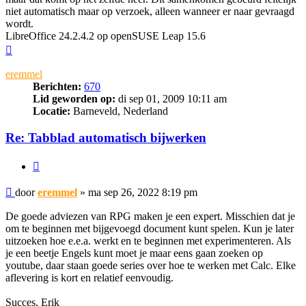
niet automatisch maar op verzoek, alleen wanneer er naar gevraagd
wordt.
LibreOffice 24.2.4.2 op openSUSE Leap 15.6
Omhoog
eremmel
Berichten:
670
Lid geworden op:
di sep 01, 2009 10:11 am
Locatie:
Barneveld, Nederland
Re: Tabblad automatisch bijwerken
Citeer
Bericht
door
eremmel
»
ma sep 26, 2022 8:19 pm
De goede adviezen van RPG maken je een expert. Misschien dat je
om te beginnen met bijgevoegd document kunt spelen. Kun je later
uitzoeken hoe e.e.a. werkt en te beginnen met experimenteren. Als
je een beetje Engels kunt moet je maar eens gaan zoeken op
youtube, daar staan goede series over hoe te werken met Calc. Elke
aflevering is kort en relatief eenvoudig.
Succes, Erik