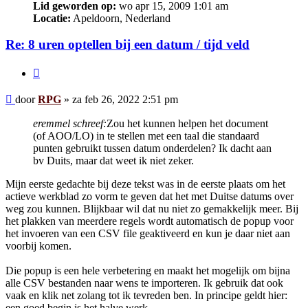
Lid geworden op:
wo apr 15, 2009 1:01 am
Locatie:
Apeldoorn, Nederland
Re: 8 uren optellen bij een datum / tijd veld
Citeer
Bericht
door
RPG
»
za feb 26, 2022 2:51 pm
eremmel schreef:
Zou het kunnen helpen het document
(of AOO/LO) in te stellen met een taal die standaard
punten gebruikt tussen datum onderdelen? Ik dacht aan
bv Duits, maar dat weet ik niet zeker.
Mijn eerste gedachte bij deze tekst was in de eerste plaats om het
actieve werkblad zo vorm te geven dat het met Duitse datums over
weg zou kunnen. Blijkbaar wil dat nu niet zo gemakkelijk meer. Bij
het plakken van meerdere regels wordt automatisch de popup voor
het invoeren van een CSV file geaktiveerd en kun je daar niet aan
voorbij komen.
Die popup is een hele verbetering en maakt het mogelijk om bijna
alle CSV bestanden naar wens te importeren. Ik gebruik dat ook
vaak en klik net zolang tot ik tevreden ben. In principe geldt hier:
een goed begin is het halve werk.