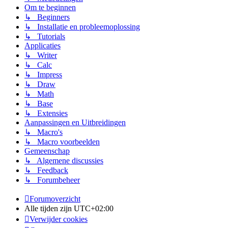
Om te beginnen
↳ Beginners
↳ Installatie en probleemoplossing
↳ Tutorials
Applicaties
↳ Writer
↳ Calc
↳ Impress
↳ Draw
↳ Math
↳ Base
↳ Extensies
Aanpassingen en Uitbreidingen
↳ Macro's
↳ Macro voorbeelden
Gemeenschap
↳ Algemene discussies
↳ Feedback
↳ Forumbeheer
Forumoverzicht
Alle tijden zijn
UTC+02:00
Verwijder cookies