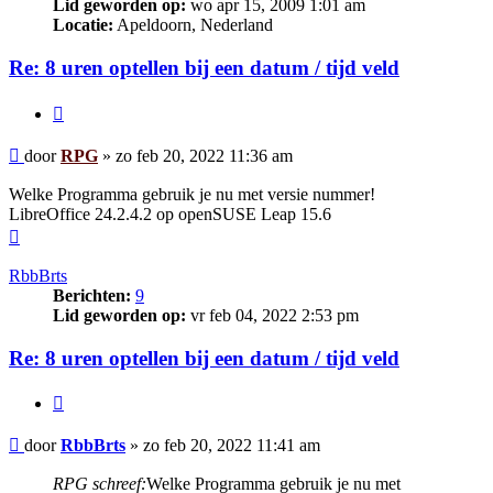
Lid geworden op:
wo apr 15, 2009 1:01 am
Locatie:
Apeldoorn, Nederland
Re: 8 uren optellen bij een datum / tijd veld
Citeer
Bericht
door
RPG
»
zo feb 20, 2022 11:36 am
Welke Programma gebruik je nu met versie nummer!
LibreOffice 24.2.4.2 op openSUSE Leap 15.6
Omhoog
RbbBrts
Berichten:
9
Lid geworden op:
vr feb 04, 2022 2:53 pm
Re: 8 uren optellen bij een datum / tijd veld
Citeer
Bericht
door
RbbBrts
»
zo feb 20, 2022 11:41 am
RPG schreef:
Welke Programma gebruik je nu met