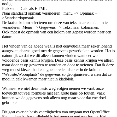
nodig:
Plakken in Calc als HTML
Naar standaard opmaak veranderen : menu --> Opmaak --
>Standaardopmaak
De laatste kolom selecteren om deze van tekst naar een datum te
veranderen: Menu --> Gegevens --> Tekst naar kolommen.
Ook moest de opmaak van een kolom aan gepast worden naar een
datum.
Het vinden van de goede weg is niet eenvoudig maar zeker lonend
aangezien daarna goed met de gegevens gewerkt kan worden. Het is
natuurlijk zo dat we dit alleen kunnen vinden wanneer we
voldoende basis kennis krijgen. Deze basis kennis krijgen we alleen
maar door er op gewezen te worden en door te oefenen. Dat ik deze
weg moest kiezen had een goede reden daar er in de kolom
"Website,Woonplaats" de gegevens zo georganiseerd waren dat ze
mooi in calc kwamen maar niet in kladblok.
Wanneer we niet deze basis weg volgen nemen we vaak onze
toevlucht tot veel formules met een grote kans op fouten. Vaak
kunnen we de gegevens ook alleen nog maar voor dat ene doel
gebruiken.
Dit gaat over de basis vaardigheden van omgaan met OpenOffice.
Een andere basisvaardigheid is het omgaan met een forum. Het