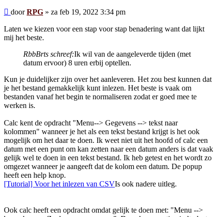
Bericht
door
RPG
»
za feb 19, 2022 3:34 pm
Laten we kiezen voor een stap voor stap benadering want dat lijkt
mij het beste.
RbbBrts schreef:
Ik wil van de aangeleverde tijden (met
datum ervoor) 8 uren erbij optellen.
Kun je duidelijker zijn over het aanleveren. Het zou best kunnen dat
je het bestand gemakkelijk kunt inlezen. Het beste is vaak om
bestanden vanaf het begin te normaliseren zodat er goed mee te
werken is.
Calc kent de opdracht "Menu--> Gegevens --> tekst naar
kolommen" wanneer je het als een tekst bestand krijgt is het ook
mogelijk om het daar te doen. Ik weet niet uit het hoofd of calc een
datum met een punt om kan zetten naar een datum anders is dat vaak
gelijk wel te doen in een tekst bestand. Ik heb getest en het wordt zo
omgezet wanneer je aangeeft dat de kolom een datum. De popup
heeft een help knop.
[Tutorial] Voor het inlezen van CSV
Is ook nadere uitleg.
Ook calc heeft een opdracht omdat gelijk te doen met: "Menu -->