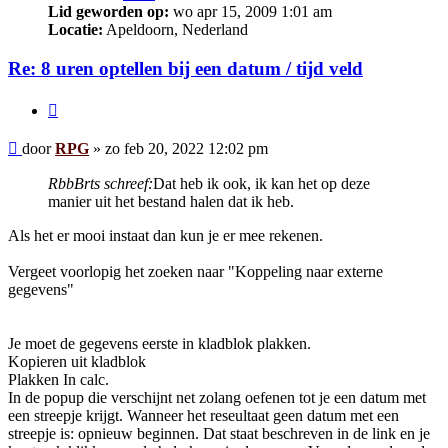
Lid geworden op:
wo apr 15, 2009 1:01 am
Locatie:
Apeldoorn, Nederland
Re: 8 uren optellen bij een datum / tijd veld
Citeer
Bericht
door
RPG
»
zo feb 20, 2022 12:02 pm
RbbBrts schreef:
Dat heb ik ook, ik kan het op deze
manier uit het bestand halen dat ik heb.
Als het er mooi instaat dan kun je er mee rekenen.
Vergeet voorlopig het zoeken naar "Koppeling naar externe
gegevens"
Je moet de gegevens eerste in kladblok plakken.
Kopieren uit kladblok
Plakken In calc.
In de popup die verschijnt net zolang oefenen tot je een datum met
een streepje krijgt. Wanneer het reseultaat geen datum met een
streepje is: opnieuw beginnen. Dat staat beschreven in de link en je