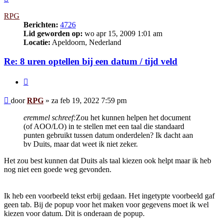
RPG
Berichten:
4726
Lid geworden op:
wo apr 15, 2009 1:01 am
Locatie:
Apeldoorn, Nederland
Re: 8 uren optellen bij een datum / tijd veld
Citeer
Bericht
door
RPG
»
za feb 19, 2022 7:59 pm
eremmel schreef:
Zou het kunnen helpen het document
(of AOO/LO) in te stellen met een taal die standaard
punten gebruikt tussen datum onderdelen? Ik dacht aan
bv Duits, maar dat weet ik niet zeker.
Het zou best kunnen dat Duits als taal kiezen ook helpt maar ik heb
nog niet een goede weg gevonden.
Ik heb een voorbeeld tekst erbij gedaan. Het ingetypte voorbeeld gaf
geen tab. Bij de popup voor het maken voor gegevens moet ik wel
kiezen voor datum. Dit is onderaan de popup.