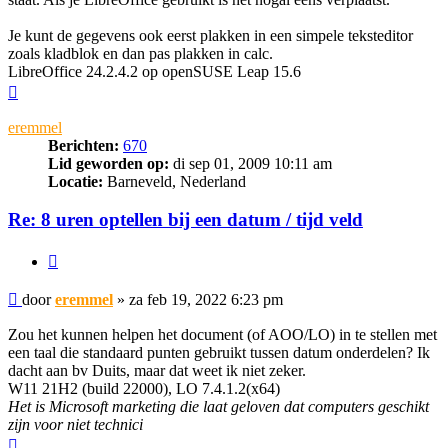
Je kunt de gegevens ook eerst plakken in een simpele teksteditor
zoals kladblok en dan pas plakken in calc.
LibreOffice 24.2.4.2 op openSUSE Leap 15.6
Omhoog
eremmel
Berichten:
670
Lid geworden op:
di sep 01, 2009 10:11 am
Locatie:
Barneveld, Nederland
Re: 8 uren optellen bij een datum / tijd veld
Citeer
Bericht
door
eremmel
»
za feb 19, 2022 6:23 pm
Zou het kunnen helpen het document (of AOO/LO) in te stellen met
een taal die standaard punten gebruikt tussen datum onderdelen? Ik
dacht aan bv Duits, maar dat weet ik niet zeker.
W11 21H2 (build 22000), LO 7.4.1.2(x64)
Het is Microsoft marketing die laat geloven dat computers geschikt
zijn voor niet technici
Omhoog