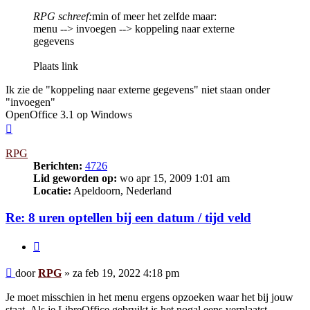
RPG schreef:
min of meer het zelfde maar:
menu --> invoegen --> koppeling naar externe
gegevens
Plaats link
Ik zie de "koppeling naar externe gegevens" niet staan onder
"invoegen"
OpenOffice 3.1 op Windows
Omhoog
RPG
Berichten:
4726
Lid geworden op:
wo apr 15, 2009 1:01 am
Locatie:
Apeldoorn, Nederland
Re: 8 uren optellen bij een datum / tijd veld
Citeer
Bericht
door
RPG
»
za feb 19, 2022 4:18 pm
Je moet misschien in het menu ergens opzoeken waar het bij jouw
staat. Als je LibreOffice gebruikt is het nogal eens verplaatst.