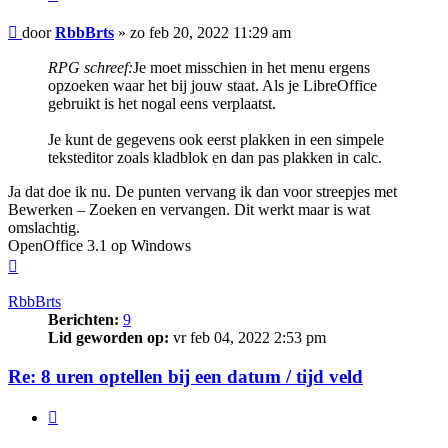
Bericht
door
RbbBrts
»
zo feb 20, 2022 11:29 am
RPG schreef:
Je moet misschien in het menu ergens
opzoeken waar het bij jouw staat. Als je LibreOffice
gebruikt is het nogal eens verplaatst.
Je kunt de gegevens ook eerst plakken in een simpele
teksteditor zoals kladblok en dan pas plakken in calc.
Ja dat doe ik nu. De punten vervang ik dan voor streepjes met
Bewerken – Zoeken en vervangen. Dit werkt maar is wat
omslachtig.
OpenOffice 3.1 op Windows
Omhoog
RbbBrts
Berichten:
9
Lid geworden op:
vr feb 04, 2022 2:53 pm
Re: 8 uren optellen bij een datum / tijd veld
Citeer