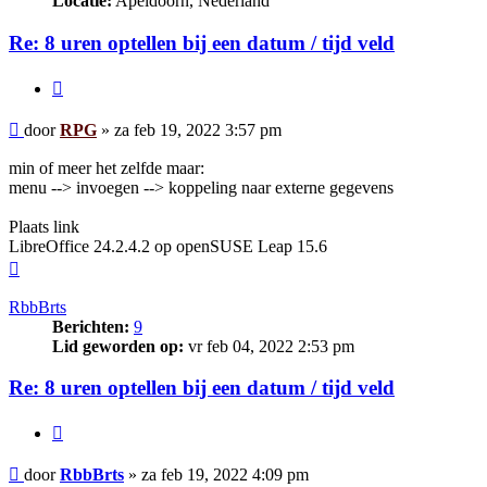
Locatie:
Apeldoorn, Nederland
Re: 8 uren optellen bij een datum / tijd veld
Citeer
Bericht
door
RPG
»
za feb 19, 2022 3:57 pm
min of meer het zelfde maar:
menu --> invoegen --> koppeling naar externe gegevens
Plaats link
LibreOffice 24.2.4.2 op openSUSE Leap 15.6
Omhoog
RbbBrts
Berichten:
9
Lid geworden op:
vr feb 04, 2022 2:53 pm
Re: 8 uren optellen bij een datum / tijd veld
Citeer
Bericht
door
RbbBrts
»
za feb 19, 2022 4:09 pm