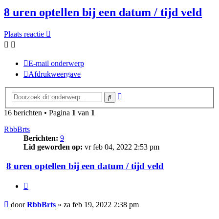
8 uren optellen bij een datum / tijd veld
Plaats reactie
E-mail onderwerp
Afdrukweergave
Uitgebreid
Zoek
zoeken
16 berichten • Pagina
1
van
1
RbbBrts
Berichten:
9
Lid geworden op:
vr feb 04, 2022 2:53 pm
8 uren optellen bij een datum / tijd veld
Citeer
Bericht
door
RbbBrts
»
za feb 19, 2022 2:38 pm