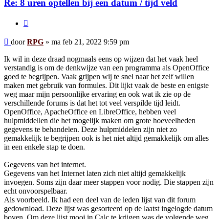
Re: 8 uren optellen bij een datum / tijd veld
Citeer
Bericht
door
RPG
»
ma feb 21, 2022 9:59 pm
Ik wil in deze draad nogmaals eens op wijzen dat het vaak heel
verstandig is om de denkwijze van een programma als OpenOffice
goed te begrijpen. Vaak grijpen wij te snel naar het zelf willen
maken met gebruik van formules. Dit lijkt vaak de beste en enigste
weg maar mijn persoonlijke ervaring en ook wat ik zie op de
verschillende forums is dat het tot veel verspilde tijd leidt.
OpenOffice, ApacheOffice en LibreOffice, hebben veel
hulpmiddellen die het mogelijk maken om grote hoeveelheden
gegevens te behandelen. Deze hulpmiddelen zijn niet zo
gemakkelijk te begrijpen ook is het niet altijd gemakkelijk om alles
in een enkele stap te doen.
Gegevens van het internet.
Gegevens van het Internet laten zich niet altijd gemakkelijk
invoegen. Soms zijn daar meer stappen voor nodig. Die stappen zijn
echt onvoorspelbaar.
Als voorbeeld. Ik had een deel van de leden lijst van dit forum
gedownload. Deze lijst was gesorteerd op de laatst ingelogde datum
boven. Om deze lijst mooi in Calc te krijgen was de volgende weg