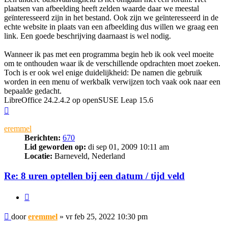
plaatsen van afbeelding heeft zelden waarde daar we meestal
geïnteresseerd zijn in het bestand. Ook zijn we geïnteresseerd in de
echte website in plaats van een afbeelding dus willen we graag een
link. Een goede beschrijving daarnaast is wel nodig.
Wanneer ik pas met een programma begin heb ik ook veel moeite
om te onthouden waar ik de verschillende opdrachten moet zoeken.
Toch is er ook wel enige duidelijkheid: De namen die gebruik
worden in een menu of werkbalk verwijzen toch vaak ook naar een
bepaalde gedacht.
LibreOffice 24.2.4.2 op openSUSE Leap 15.6
Omhoog
eremmel
Berichten:
670
Lid geworden op:
di sep 01, 2009 10:11 am
Locatie:
Barneveld, Nederland
Re: 8 uren optellen bij een datum / tijd veld
Citeer
Bericht
door
eremmel
»
vr feb 25, 2022 10:30 pm