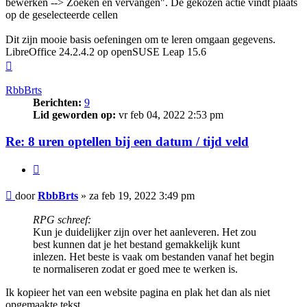
bewerken --> Zoeken en vervangen". De gekozen actie vindt plaats
op de geselecteerde cellen
Dit zijn mooie basis oefeningen om te leren omgaan gegevens.
LibreOffice 24.2.4.2 op openSUSE Leap 15.6
Omhoog
RbbBrts
Berichten:
9
Lid geworden op:
vr feb 04, 2022 2:53 pm
Re: 8 uren optellen bij een datum / tijd veld
Citeer
Bericht
door
RbbBrts
»
za feb 19, 2022 3:49 pm
RPG schreef:
Kun je duidelijker zijn over het aanleveren. Het zou
best kunnen dat je het bestand gemakkelijk kunt
inlezen. Het beste is vaak om bestanden vanaf het begin
te normaliseren zodat er goed mee te werken is.
Ik kopieer het van een website pagina en plak het dan als niet
opgemaakte tekst.