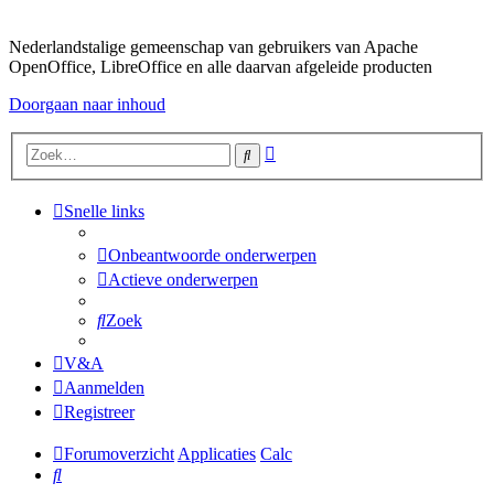
Nederlandstalige gemeenschap van gebruikers van Apache
OpenOffice, LibreOffice en alle daarvan afgeleide producten
Doorgaan naar inhoud
Uitgebreid
Zoek
zoeken
Snelle links
Onbeantwoorde onderwerpen
Actieve onderwerpen
Zoek
V&A
Aanmelden
Registreer
Forumoverzicht
Applicaties
Calc
Zoek