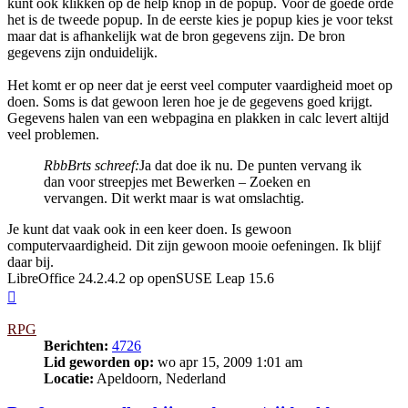
kunt ook klikken op de help knop in de popup. Voor de goede orde
het is de tweede popup. In de eerste kies je popup kies je voor tekst
maar dat is afhankelijk wat de bron gegevens zijn. De bron
gegevens zijn onduidelijk.
Het komt er op neer dat je eerst veel computer vaardigheid moet op
doen. Soms is dat gewoon leren hoe je de gegevens goed krijgt.
Gegevens halen van een webpagina en plakken in calc levert altijd
veel problemen.
RbbBrts schreef:
Ja dat doe ik nu. De punten vervang ik
dan voor streepjes met Bewerken – Zoeken en
vervangen. Dit werkt maar is wat omslachtig.
Je kunt dat vaak ook in een keer doen. Is gewoon
computervaardigheid. Dit zijn gewoon mooie oefeningen. Ik blijf
daar bij.
LibreOffice 24.2.4.2 op openSUSE Leap 15.6
Omhoog
RPG
Berichten:
4726
Lid geworden op:
wo apr 15, 2009 1:01 am
Locatie:
Apeldoorn, Nederland