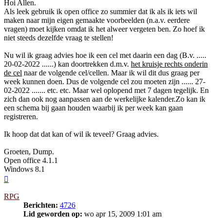
Hoi Allen.
Als leek gebruik ik open office zo summier dat ik als ik iets wil
maken naar mijn eigen gemaakte voorbeelden (n.a.v. eerdere
vragen) moet kijken omdat ik het alweer vergeten ben. Zo hoef ik
niet steeds dezelfde vraag te stellen!
Nu wil ik graag advies hoe ik een cel met daarin een dag (B.v. .....
20-02-2022 ......) kan doortrekken d.m.v.
het kruisje rechts onderin
de cel
naar de volgende cel/cellen. Maar ik wil dit dus graag per
week kunnen doen. Dus de volgende cel zou moeten zijn ...... 27-
02-2022 ....... etc. etc. Maar wel oplopend met 7 dagen tegelijk. En
zich dan ook nog aanpassen aan de werkelijke kalender.Zo kan ik
een schema bij gaan houden waarbij ik per week kan gaan
registreren.
Ik hoop dat dat kan of wil ik teveel? Graag advies.
Groeten, Dump.
Open office 4.1.1
Windows 8.1
Omhoog
RPG
Berichten:
4726
Lid geworden op:
wo apr 15, 2009 1:01 am