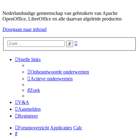
Nederlandstalige gemeenschap van gebruikers van Apache
OpenOffice, LibreOffice en alle daarvan afgeleide producten
Doorgaan naar inhoud
Uitgebreid
Zoek
zoeken
Snelle links
Onbeantwoorde onderwerpen
Actieve onderwerpen
Zoek
V&A
Aanmelden
Registreer
Forumoverzicht
Applicaties
Calc
Zoek