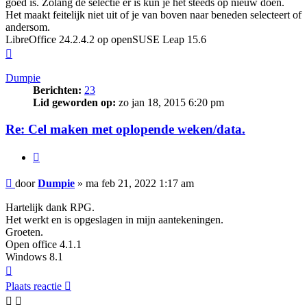
goed is. Zolang de selectie er is kun je het steeds op nieuw doen.
Het maakt feitelijk niet uit of je van boven naar beneden selecteert of
andersom.
LibreOffice 24.2.4.2 op openSUSE Leap 15.6
Omhoog
Dumpie
Berichten:
23
Lid geworden op:
zo jan 18, 2015 6:20 pm
Re: Cel maken met oplopende weken/data.
Citeer
Bericht
door
Dumpie
»
ma feb 21, 2022 1:17 am
Hartelijk dank RPG.
Het werkt en is opgeslagen in mijn aantekeningen.
Groeten.
Open office 4.1.1
Windows 8.1
Omhoog
Plaats reactie