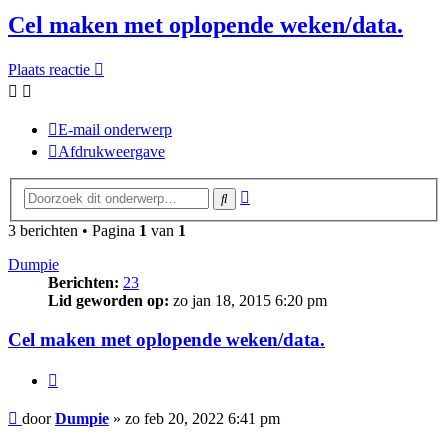
Cel maken met oplopende weken/data.
Plaats reactie
E-mail onderwerp
Afdrukweergave
Uitgebreid
Zoek
zoeken
3 berichten • Pagina
1
van
1
Dumpie
Berichten:
23
Lid geworden op:
zo jan 18, 2015 6:20 pm
Cel maken met oplopende weken/data.
Citeer
Bericht
door
Dumpie
»
zo feb 20, 2022 6:41 pm