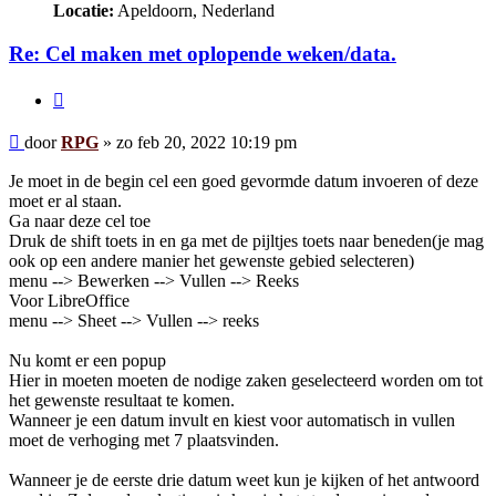
Locatie:
Apeldoorn, Nederland
Re: Cel maken met oplopende weken/data.
Citeer
Bericht
door
RPG
»
zo feb 20, 2022 10:19 pm
Je moet in de begin cel een goed gevormde datum invoeren of deze
moet er al staan.
Ga naar deze cel toe
Druk de shift toets in en ga met de pijltjes toets naar beneden(je mag
ook op een andere manier het gewenste gebied selecteren)
menu --> Bewerken --> Vullen --> Reeks
Voor LibreOffice
menu --> Sheet --> Vullen --> reeks
Nu komt er een popup
Hier in moeten moeten de nodige zaken geselecteerd worden om tot
het gewenste resultaat te komen.
Wanneer je een datum invult en kiest voor automatisch in vullen
moet de verhoging met 7 plaatsvinden.
Wanneer je de eerste drie datum weet kun je kijken of het antwoord