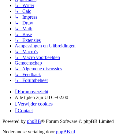
↳ Writer
↳ Calc
↳ Impress
↳ Draw
↳ Math
↳ Base
↳ Extensies
Aanpassingen en Uitbreidingen
↳ Macro's
↳ Macro voorbeelden
Gemeenschap
↳ Algemene discussies
↳ Feedback
↳ Forumbeheer
Forumoverzicht
Alle tijden zijn
UTC+02:00
Verwijder cookies
Contact
Powered by
phpBB
® Forum Software © phpBB Limited
Nederlandse vertaling door
phpBB.nl
.