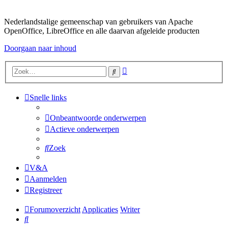
Nederlandstalige gemeenschap van gebruikers van Apache
OpenOffice, LibreOffice en alle daarvan afgeleide producten
Doorgaan naar inhoud
Uitgebreid
Zoek
zoeken
Snelle links
Onbeantwoorde onderwerpen
Actieve onderwerpen
Zoek
V&A
Aanmelden
Registreer
Forumoverzicht
Applicaties
Writer
Zoek