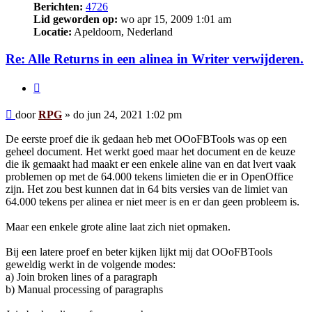
Berichten:
4726
Lid geworden op:
wo apr 15, 2009 1:01 am
Locatie:
Apeldoorn, Nederland
Re: Alle Returns in een alinea in Writer verwijderen.
Citeer
Bericht
door
RPG
»
do jun 24, 2021 1:02 pm
De eerste proef die ik gedaan heb met OOoFBTools was op een
geheel document. Het werkt goed maar het document en de keuze
die ik gemaakt had maakt er een enkele aline van en dat lvert vaak
problemen op met de 64.000 tekens limieten die er in OpenOffice
zijn. Het zou best kunnen dat in 64 bits versies van de limiet van
64.000 tekens per alinea er niet meer is en er dan geen probleem is.
Maar een enkele grote aline laat zich niet opmaken.
Bij een latere proef en beter kijken lijkt mij dat OOoFBTools
geweldig werkt in de volgende modes:
a) Join broken lines of a paragraph
b) Manual processing of paragraphs