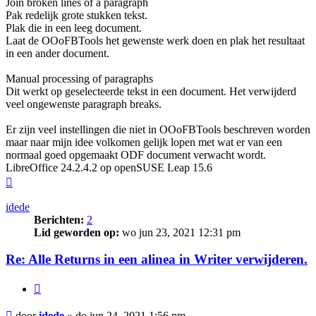
Join broken lines of a paragraph
Pak redelijk grote stukken tekst.
Plak die in een leeg document.
Laat de OOoFBTools het gewenste werk doen en plak het resultaat
in een ander document.
Manual processing of paragraphs
Dit werkt op geselecteerde tekst in een document. Het verwijderd
veel ongewenste paragraph breaks.
Er zijn veel instellingen die niet in OOoFBTools beschreven worden
maar naar mijn idee volkomen gelijk lopen met wat er van een
normaal goed opgemaakt ODF document verwacht wordt.
LibreOffice 24.2.4.2 op openSUSE Leap 15.6
Omhoog
idede
Berichten:
2
Lid geworden op:
wo jun 23, 2021 12:31 pm
Re: Alle Returns in een alinea in Writer verwijderen.
Citeer
Bericht
door
idede
»
do jun 24, 2021 1:56 pm