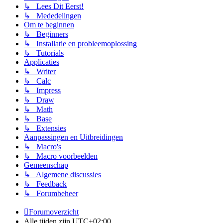
↳ Lees Dit Eerst!
↳ Mededelingen
Om te beginnen
↳ Beginners
↳ Installatie en probleemoplossing
↳ Tutorials
Applicaties
↳ Writer
↳ Calc
↳ Impress
↳ Draw
↳ Math
↳ Base
↳ Extensies
Aanpassingen en Uitbreidingen
↳ Macro's
↳ Macro voorbeelden
Gemeenschap
↳ Algemene discussies
↳ Feedback
↳ Forumbeheer
Forumoverzicht
Alle tijden zijn
UTC+02:00