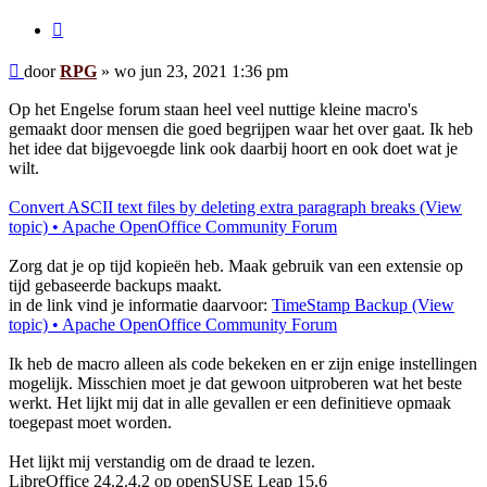
Citeer
Bericht
door
RPG
»
wo jun 23, 2021 1:36 pm
Op het Engelse forum staan heel veel nuttige kleine macro's
gemaakt door mensen die goed begrijpen waar het over gaat. Ik heb
het idee dat bijgevoegde link ook daarbij hoort en ook doet wat je
wilt.
Convert ASCII text files by deleting extra paragraph breaks (View
topic) • Apache OpenOffice Community Forum
Zorg dat je op tijd kopieën heb. Maak gebruik van een extensie op
tijd gebaseerde backups maakt.
in de link vind je informatie daarvoor:
TimeStamp Backup (View
topic) • Apache OpenOffice Community Forum
Ik heb de macro alleen als code bekeken en er zijn enige instellingen
mogelijk. Misschien moet je dat gewoon uitproberen wat het beste
werkt. Het lijkt mij dat in alle gevallen er een definitieve opmaak
toegepast moet worden.
Het lijkt mij verstandig om de draad te lezen.
LibreOffice 24.2.4.2 op openSUSE Leap 15.6