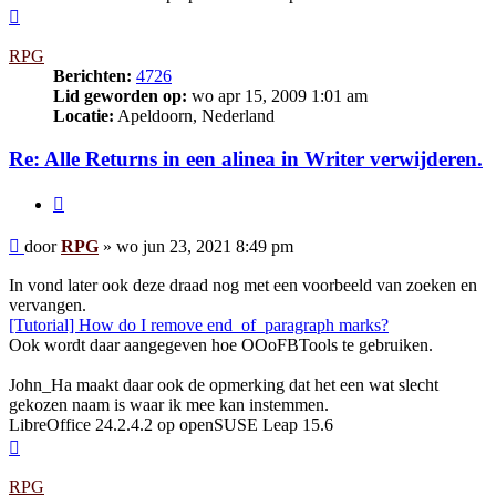
Omhoog
RPG
Berichten:
4726
Lid geworden op:
wo apr 15, 2009 1:01 am
Locatie:
Apeldoorn, Nederland
Re: Alle Returns in een alinea in Writer verwijderen.
Citeer
Bericht
door
RPG
»
wo jun 23, 2021 8:49 pm
In vond later ook deze draad nog met een voorbeeld van zoeken en
vervangen.
[Tutorial] How do I remove end_of_paragraph marks?
Ook wordt daar aangegeven hoe OOoFBTools te gebruiken.
John_Ha maakt daar ook de opmerking dat het een wat slecht
gekozen naam is waar ik mee kan instemmen.
LibreOffice 24.2.4.2 op openSUSE Leap 15.6
Omhoog
RPG