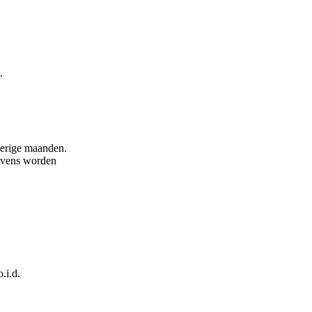
.
verige maanden.
tevens worden
.i.d.