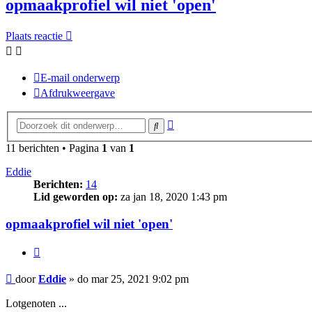
opmaakprofiel wil niet 'open'
Plaats reactie
E-mail onderwerp
Afdrukweergave
Uitgebreid
Zoek
zoeken
11 berichten • Pagina
1
van
1
Eddie
Berichten:
14
Lid geworden op:
za jan 18, 2020 1:43 pm
opmaakprofiel wil niet 'open'
Citeer
Bericht
door
Eddie
»
do mar 25, 2021 9:02 pm
Lotgenoten ...