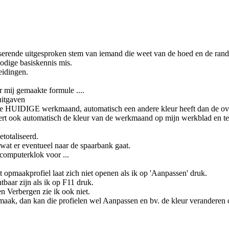
serende uitgesproken stem van iemand die weet van de hoed en de rand
odige basiskennis mis.
eidingen.
 mij gemaakte formule ....
uitgaven
j de HUIDIGE werkmaand, automatisch een andere kleur heeft dan de o
dert ook automatisch de kleur van de werkmaand op mijn werkblad en 
totaliseerd.
 wat er eventueel naar de spaarbank gaat.
computerklok voor ...
opmaakprofiel laat zich niet openen als ik op 'Aanpassen' druk.
baar zijn als ik op F11 druk.
n Verbergen zie ik ook niet.
ak, dan kan die profielen wel Aanpassen en bv. de kleur veranderen o