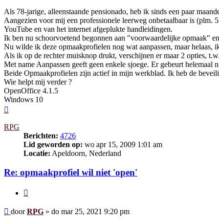
Als 78-jarige, alleenstaande pensionado, heb ik sinds een paar maand
Aangezien voor mij een professionele leerweg onbetaalbaar is (plm. 
YouTube en van het internet afgeplukte handleidingen.
Ik ben nu schoorvoetend begonnen aan "voorwaardelijke opmaak" en 
Nu wilde ik deze opmaakprofielen nog wat aanpassen, maar helaas, ik k
Als ik op de rechter muisknop drukt, verschijnen er maar 2 opties, t
Met name Aanpassen geeft geen enkele sjoege. Er gebeurt helemaal ni
Beide Opmaakprofielen zijn actief in mijn werkblad. Ik heb de bevei
Wie helpt mij verder ?
OpenOffice 4.1.5
Windows 10
Omhoog
RPG
Berichten:
4726
Lid geworden op:
wo apr 15, 2009 1:01 am
Locatie:
Apeldoorn, Nederland
Re: opmaakprofiel wil niet 'open'
Citeer
Bericht
door
RPG
»
do mar 25, 2021 9:20 pm