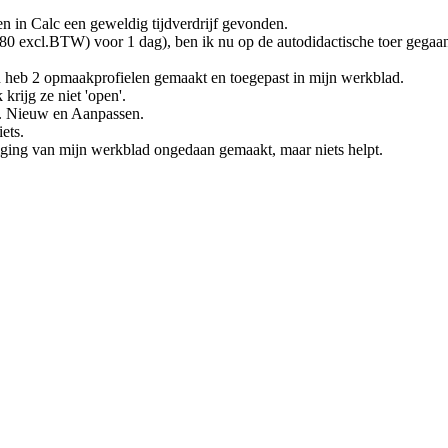
en in Calc een geweldig tijdverdrijf gevonden.
580 excl.BTW) voor 1 dag), ben ik nu op de autodidactische toer gegaa
heb 2 opmaakprofielen gemaakt en toegepast in mijn werkblad.
rijg ze niet 'open'.
.w. Nieuw en Aanpassen.
ets.
liging van mijn werkblad ongedaan gemaakt, maar niets helpt.