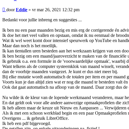
Bericht
door
Eddie
»
vr mar 26, 2021 12:32 pm
Bedankt voor jullie inbreng en suggesties ...
Ik ben nu een paar maanden bezig en mis erg de corrigerende én advi
Ik doe het met veel vallen en opstaan, omdat ik nu eenmaal de broodn
Wat ik wel weet komt door intensief speurwerk op YouTube en handl
Maar dan noch is het moeilijk.
Ik kan tientallen uren besteden aan het werkzaam krijgen van een door
Ik ben bezig om een maand/jaaroverzicht te maken van de financiële 
Ik gebruik o.a. een formule in de 'voorwaardelijke opmaak', waarbi
Want telkens als de computer systeemklok van maand wisselt, veran
dan de voorbije maanden vastgezet. Je kunt er dus niet meer bij.
Bij elke mutatie wordt automatisch de totalen per item en per maand ge
Voorts kun je dan altijd zien wat er nog die maand te besteden valt én
Ook dat gaat automatisch na afloop van de maand. Daar zorgt dus de 
Nu wilde ik de kleur van de lopende werkmaand veranderen, maar het 
En dat geldt ook voor alle andere aanwezige opmaakprofielen die zicht
Ik heb alleen maar de keuze uit Nieuw en Aanpassen ... Verwijderen e
Als ik met een schoon werkblad begin en een paar Opmaakprofielen ma
Overigens ... ik gebruik LibreOffice.
Ik heb een pdf bijgevoegd.
De getallen zijn, op enkele uitzonderingen na, fictief !