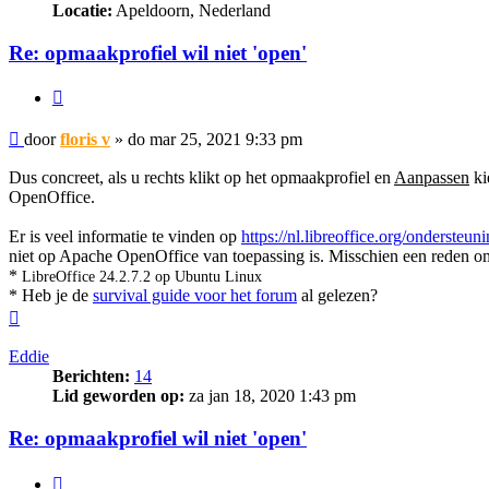
Locatie:
Apeldoorn, Nederland
Re: opmaakprofiel wil niet 'open'
Citeer
Bericht
door
floris v
»
do mar 25, 2021 9:33 pm
Dus concreet, als u rechts klikt op het opmaakprofiel en
Aanpassen
ki
OpenOffice.
Er is veel informatie te vinden op
https://nl.libreoffice.org/ondersteu
niet op Apache OpenOffice van toepassing is. Misschien een reden om
*
LibreOffice 24.2.7.2 op Ubuntu Linux
* Heb je de
survival guide voor het forum
al gelezen?
Omhoog
Eddie
Berichten:
14
Lid geworden op:
za jan 18, 2020 1:43 pm
Re: opmaakprofiel wil niet 'open'
Citeer