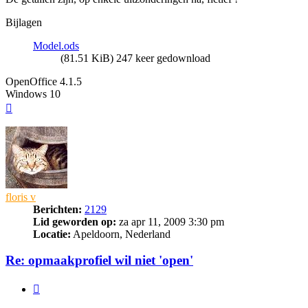
Bijlagen
Model.ods
(81.51 KiB) 247 keer gedownload
OpenOffice 4.1.5
Windows 10
Omhoog
floris v
Berichten:
2129
Lid geworden op:
za apr 11, 2009 3:30 pm
Locatie:
Apeldoorn, Nederland
Re: opmaakprofiel wil niet 'open'
Citeer