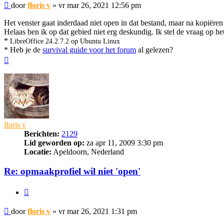
Bericht
door
floris v
»
vr mar 26, 2021 12:56 pm
Het venster gaat inderdaad niet open in dat bestand, maar na kopiëren
Helaas ben ik op dat gebied niet erg deskundig. Ik stel de vraag op het
*
LibreOffice 24.2.7.2 op Ubuntu Linux
* Heb je de
survival guide voor het forum
al gelezen?
Omhoog
floris v
Berichten:
2129
Lid geworden op:
za apr 11, 2009 3:30 pm
Locatie:
Apeldoorn, Nederland
Re: opmaakprofiel wil niet 'open'
Citeer
Bericht
door
floris v
»
vr mar 26, 2021 1:31 pm