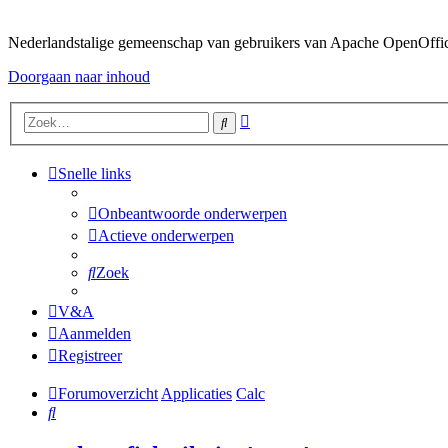
Nederlandstalige gemeenschap van gebruikers van Apache OpenOffice,
Doorgaan naar inhoud
Uitgebreid
Zoek
zoeken
Snelle links
Onbeantwoorde onderwerpen
Actieve onderwerpen
Zoek
V&A
Aanmelden
Registreer
Forumoverzicht
Applicaties
Calc
Zoek