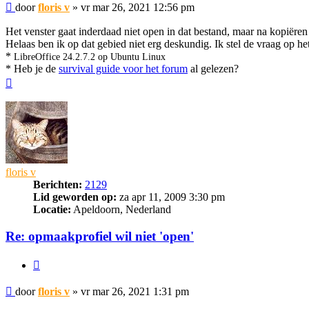
Bericht
door
floris v
»
vr mar 26, 2021 12:56 pm
Het venster gaat inderdaad niet open in dat bestand, maar na kopiëren
Helaas ben ik op dat gebied niet erg deskundig. Ik stel de vraag op het
*
LibreOffice 24.2.7.2 op Ubuntu Linux
* Heb je de
survival guide voor het forum
al gelezen?
Omhoog
floris v
Berichten:
2129
Lid geworden op:
za apr 11, 2009 3:30 pm
Locatie:
Apeldoorn, Nederland
Re: opmaakprofiel wil niet 'open'
Citeer
Bericht
door
floris v
»
vr mar 26, 2021 1:31 pm