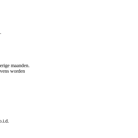
.
verige maanden.
tevens worden
.i.d.