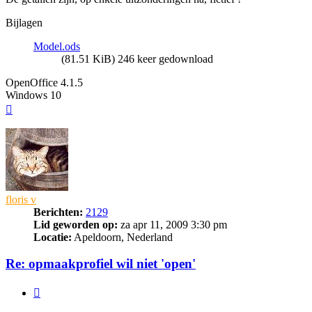
Bijlagen
Model.ods
(81.51 KiB) 246 keer gedownload
OpenOffice 4.1.5
Windows 10
Omhoog
floris v
Berichten:
2129
Lid geworden op:
za apr 11, 2009 3:30 pm
Locatie:
Apeldoorn, Nederland
Re: opmaakprofiel wil niet 'open'
Citeer