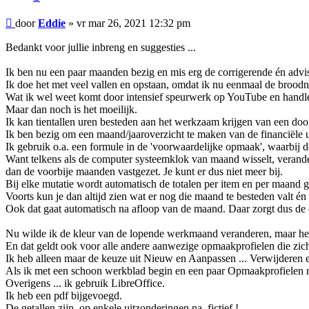
Bericht
door
Eddie
»
vr mar 26, 2021 12:32 pm
Bedankt voor jullie inbreng en suggesties ...
Ik ben nu een paar maanden bezig en mis erg de corrigerende én advi
Ik doe het met veel vallen en opstaan, omdat ik nu eenmaal de broodn
Wat ik wel weet komt door intensief speurwerk op YouTube en handl
Maar dan noch is het moeilijk.
Ik kan tientallen uren besteden aan het werkzaam krijgen van een door
Ik ben bezig om een maand/jaaroverzicht te maken van de financiële 
Ik gebruik o.a. een formule in de 'voorwaardelijke opmaak', waarbi
Want telkens als de computer systeemklok van maand wisselt, veran
dan de voorbije maanden vastgezet. Je kunt er dus niet meer bij.
Bij elke mutatie wordt automatisch de totalen per item en per maand ge
Voorts kun je dan altijd zien wat er nog die maand te besteden valt én
Ook dat gaat automatisch na afloop van de maand. Daar zorgt dus de 
Nu wilde ik de kleur van de lopende werkmaand veranderen, maar het 
En dat geldt ook voor alle andere aanwezige opmaakprofielen die zicht
Ik heb alleen maar de keuze uit Nieuw en Aanpassen ... Verwijderen e
Als ik met een schoon werkblad begin en een paar Opmaakprofielen ma
Overigens ... ik gebruik LibreOffice.
Ik heb een pdf bijgevoegd.
De getallen zijn, op enkele uitzonderingen na, fictief !