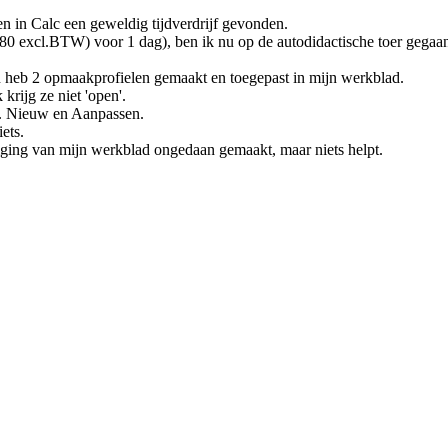
en in Calc een geweldig tijdverdrijf gevonden.
580 excl.BTW) voor 1 dag), ben ik nu op de autodidactische toer gegaa
heb 2 opmaakprofielen gemaakt en toegepast in mijn werkblad.
rijg ze niet 'open'.
.w. Nieuw en Aanpassen.
ets.
liging van mijn werkblad ongedaan gemaakt, maar niets helpt.