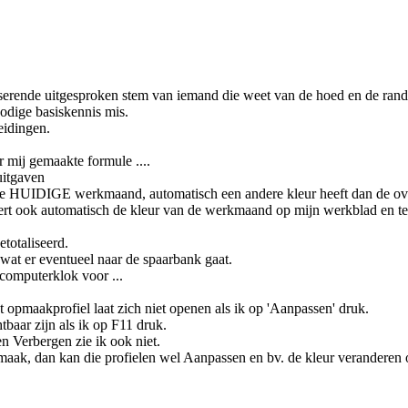
serende uitgesproken stem van iemand die weet van de hoed en de rand
odige basiskennis mis.
eidingen.
 mij gemaakte formule ....
uitgaven
j de HUIDIGE werkmaand, automatisch een andere kleur heeft dan de o
dert ook automatisch de kleur van de werkmaand op mijn werkblad en 
totaliseerd.
 wat er eventueel naar de spaarbank gaat.
computerklok voor ...
opmaakprofiel laat zich niet openen als ik op 'Aanpassen' druk.
baar zijn als ik op F11 druk.
n Verbergen zie ik ook niet.
ak, dan kan die profielen wel Aanpassen en bv. de kleur veranderen o