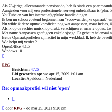
Als 78-jarige, alleenstaande pensionado, heb ik sinds een paar maand
Aangezien voor mij een professionele leerweg onbetaalbaar is (plm. 
YouTube en van het internet afgeplukte handleidingen.
Ik ben nu schoorvoetend begonnen aan "voorwaardelijke opmaak" en 
Nu wilde ik deze opmaakprofielen nog wat aanpassen, maar helaas, ik k
Als ik op de rechter muisknop drukt, verschijnen er maar 2 opties, t
Met name Aanpassen geeft geen enkele sjoege. Er gebeurt helemaal ni
Beide Opmaakprofielen zijn actief in mijn werkblad. Ik heb de bevei
Wie helpt mij verder ?
OpenOffice 4.1.5
Windows 10
Omhoog
RPG
Berichten:
4726
Lid geworden op:
wo apr 15, 2009 1:01 am
Locatie:
Apeldoorn, Nederland
Re: opmaakprofiel wil niet 'open'
Citeer
Bericht
door
RPG
»
do mar 25, 2021 9:20 pm