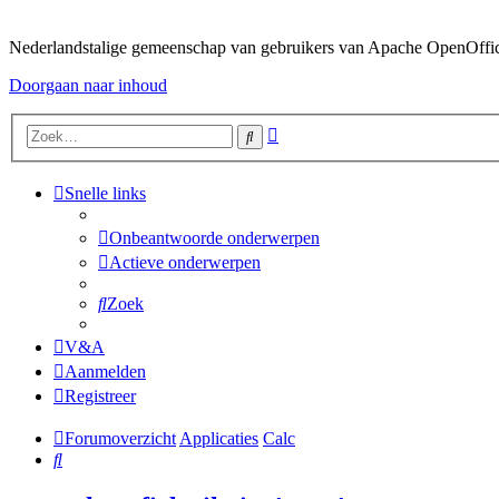
Nederlandstalige gemeenschap van gebruikers van Apache OpenOffice,
Doorgaan naar inhoud
Uitgebreid
Zoek
zoeken
Snelle links
Onbeantwoorde onderwerpen
Actieve onderwerpen
Zoek
V&A
Aanmelden
Registreer
Forumoverzicht
Applicaties
Calc
Zoek