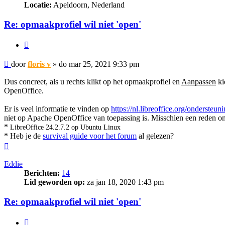
Locatie:
Apeldoorn, Nederland
Re: opmaakprofiel wil niet 'open'
Citeer
Bericht
door
floris v
»
do mar 25, 2021 9:33 pm
Dus concreet, als u rechts klikt op het opmaakprofiel en
Aanpassen
ki
OpenOffice.
Er is veel informatie te vinden op
https://nl.libreoffice.org/ondersteu
niet op Apache OpenOffice van toepassing is. Misschien een reden om
*
LibreOffice 24.2.7.2 op Ubuntu Linux
* Heb je de
survival guide voor het forum
al gelezen?
Omhoog
Eddie
Berichten:
14
Lid geworden op:
za jan 18, 2020 1:43 pm
Re: opmaakprofiel wil niet 'open'
Citeer