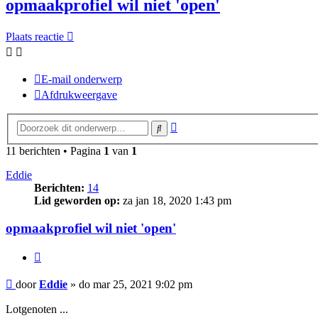
opmaakprofiel wil niet 'open'
Plaats reactie
E-mail onderwerp
Afdrukweergave
Uitgebreid
Zoek
zoeken
11 berichten • Pagina
1
van
1
Eddie
Berichten:
14
Lid geworden op:
za jan 18, 2020 1:43 pm
opmaakprofiel wil niet 'open'
Citeer
Bericht
door
Eddie
»
do mar 25, 2021 9:02 pm
Lotgenoten ...