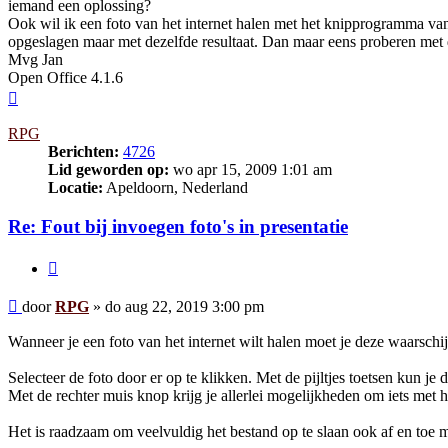
iemand een oplossing?
Ook wil ik een foto van het internet halen met het knipprogramma va
opgeslagen maar met dezelfde resultaat. Dan maar eens proberen met de
Mvg Jan
Open Office 4.1.6
Omhoog
RPG
Berichten:
4726
Lid geworden op:
wo apr 15, 2009 1:01 am
Locatie:
Apeldoorn, Nederland
Re: Fout bij invoegen foto's in presentatie
Citeer
Bericht
door
RPG
»
do aug 22, 2019 3:00 pm
Wanneer je een foto van het internet wilt halen moet je deze waarschi
Selecteer de foto door er op te klikken. Met de pijltjes toetsen kun je
Met de rechter muis knop krijg je allerlei mogelijkheden om iets met h
Het is raadzaam om veelvuldig het bestand op te slaan ook af en toe 