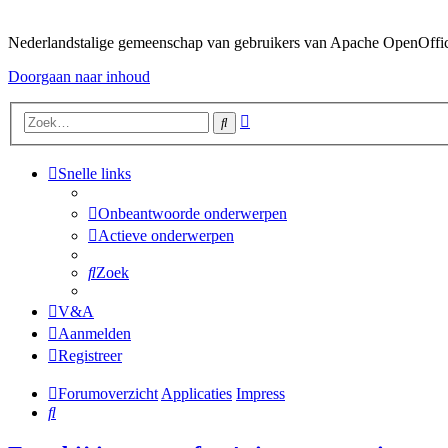
Nederlandstalige gemeenschap van gebruikers van Apache OpenOffice,
Doorgaan naar inhoud
Uitgebreid
Zoek
zoeken
Snelle links
Onbeantwoorde onderwerpen
Actieve onderwerpen
Zoek
V&A
Aanmelden
Registreer
Forumoverzicht
Applicaties
Impress
Zoek