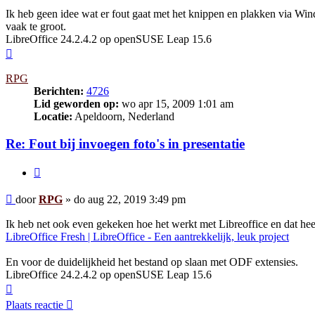
Ik heb geen idee wat er fout gaat met het knippen en plakken via Windo
vaak te groot.
LibreOffice 24.2.4.2 op openSUSE Leap 15.6
Omhoog
RPG
Berichten:
4726
Lid geworden op:
wo apr 15, 2009 1:01 am
Locatie:
Apeldoorn, Nederland
Re: Fout bij invoegen foto's in presentatie
Citeer
Bericht
door
RPG
»
do aug 22, 2019 3:49 pm
Ik heb net ook even gekeken hoe het werkt met Libreoffice en dat hee
LibreOffice Fresh | LibreOffice - Een aantrekkelijk, leuk project
En voor de duidelijkheid het bestand op slaan met ODF extensies.
LibreOffice 24.2.4.2 op openSUSE Leap 15.6
Omhoog
Plaats reactie