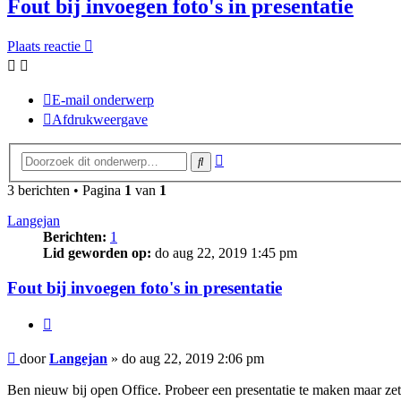
Fout bij invoegen foto's in presentatie
Plaats reactie
E-mail onderwerp
Afdrukweergave
Uitgebreid
Zoek
zoeken
3 berichten • Pagina
1
van
1
Langejan
Berichten:
1
Lid geworden op:
do aug 22, 2019 1:45 pm
Fout bij invoegen foto's in presentatie
Citeer
Bericht
door
Langejan
»
do aug 22, 2019 2:06 pm
Ben nieuw bij open Office. Probeer een presentatie te maken maar zet