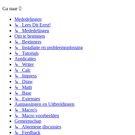
Ga naar
Mededelingen
↳ Lees Dit Eerst!
↳ Mededelingen
Om te beginnen
↳ Beginners
↳ Installatie en probleemoplossing
↳ Tutorials
Applicaties
↳ Writer
↳ Calc
↳ Impress
↳ Draw
↳ Math
↳ Base
↳ Extensies
Aanpassingen en Uitbreidingen
↳ Macro's
↳ Macro voorbeelden
Gemeenschap
↳ Algemene discussies
↳ Feedback