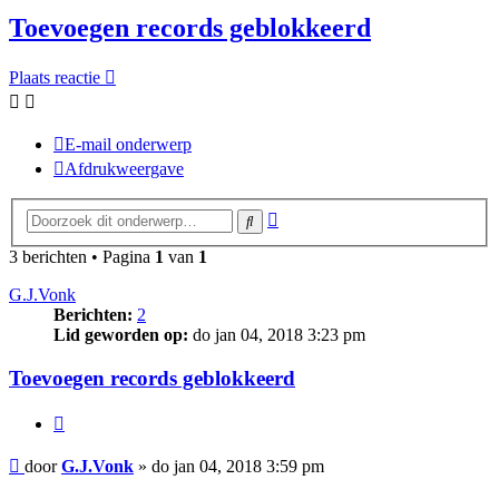
Toevoegen records geblokkeerd
Plaats reactie
E-mail onderwerp
Afdrukweergave
Uitgebreid
Zoek
zoeken
3 berichten • Pagina
1
van
1
G.J.Vonk
Berichten:
2
Lid geworden op:
do jan 04, 2018 3:23 pm
Toevoegen records geblokkeerd
Citeer
Bericht
door
G.J.Vonk
»
do jan 04, 2018 3:59 pm