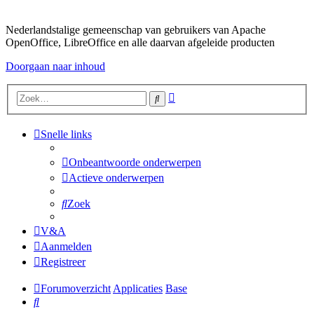
Nederlandstalige gemeenschap van gebruikers van Apache
OpenOffice, LibreOffice en alle daarvan afgeleide producten
Doorgaan naar inhoud
Uitgebreid
Zoek
zoeken
Snelle links
Onbeantwoorde onderwerpen
Actieve onderwerpen
Zoek
V&A
Aanmelden
Registreer
Forumoverzicht
Applicaties
Base
Zoek