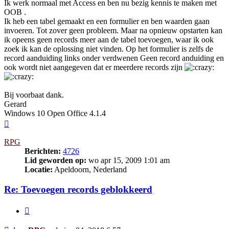
Ik werk normaal met Access en ben nu bezig kennis te maken met
OOB .
Ik heb een tabel gemaakt en een formulier en ben waarden gaan
invoeren. Tot zover geen probleem. Maar na opnieuw opstarten kan
ik opeens geen records meer aan de tabel toevoegen, waar ik ook
zoek ik kan de oplossing niet vinden. Op het formulier is zelfs de
record aanduiding links onder verdwenen Geen record anduiding en
ook wordt niet aangegeven dat er meerdere records zijn
Bij voorbaat dank.
Gerard
Windows 10 Open Office 4.1.4
Omhoog
RPG
Berichten:
4726
Lid geworden op:
wo apr 15, 2009 1:01 am
Locatie:
Apeldoorn, Nederland
Re: Toevoegen records geblokkeerd
Citeer
Bericht