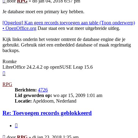
door
RPG
»
do jan 04, 2018 6:57 pm
Je database moet een primary key hebben.
[Opgelost] Kan geen records toevoegen aan table (Toon onderwerp)
• OpenOffice.org
Daar staat een wat meer uitgebreide uitleg.
Kijk links onderin het venster omtrent de database engine die je
gebruikt. Gebruik niet een embedded database of maak regelmatig
backups.
Romke
LibreOffice 24.2.4.2 op openSUSE Leap 15.6
Omhoog
RPG
Berichten:
4726
Lid geworden op:
wo apr 15, 2009 1:01 am
Locatie:
Apeldoorn, Nederland
Re: Toevoegen records geblokkeerd
Citeer
Bericht
door
RPG
»
di jan 23, 2018 1:35 am