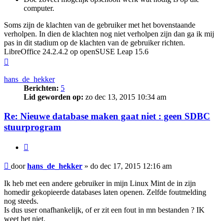
computer.
Soms zijn de klachten van de gebruiker met het bovenstaande
verholpen. In dien de klachten nog niet verholpen zijn dan ga ik mij
pas in dit stadium op de klachten van de gebruiker richten.
LibreOffice 24.2.4.2 op openSUSE Leap 15.6
Omhoog
hans_de_hekker
Berichten:
5
Lid geworden op:
zo dec 13, 2015 10:34 am
Re: Nieuwe database maken gaat niet : geen SDBC
stuurprogram
Citeer
Bericht
door
hans_de_hekker
»
do dec 17, 2015 12:16 am
Ik heb met een andere gebruiker in mijn Linux Mint de in zijn
homedir gekopieerde databases laten openen. Zelfde foutmelding
nog steeds.
Is dus user onafhankelijk, of er zit een fout in mn bestanden ? IK
weet het niet.