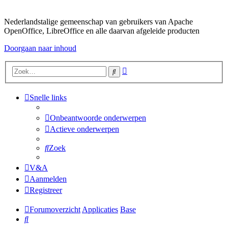
Nederlandstalige gemeenschap van gebruikers van Apache
OpenOffice, LibreOffice en alle daarvan afgeleide producten
Doorgaan naar inhoud
Uitgebreid
Zoek
zoeken
Snelle links
Onbeantwoorde onderwerpen
Actieve onderwerpen
Zoek
V&A
Aanmelden
Registreer
Forumoverzicht
Applicaties
Base
Zoek