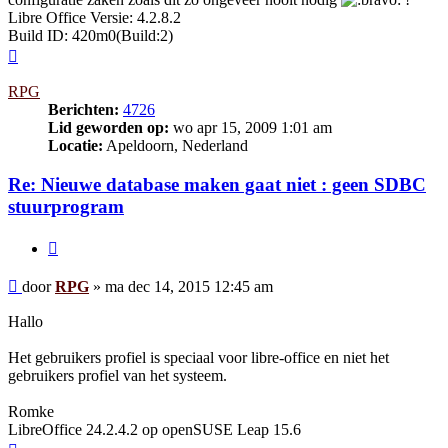
Libre Office Versie: 4.2.8.2
Build ID: 420m0(Build:2)
Omhoog
RPG
Berichten:
4726
Lid geworden op:
wo apr 15, 2009 1:01 am
Locatie:
Apeldoorn, Nederland
Re: Nieuwe database maken gaat niet : geen SDBC
stuurprogram
Citeer
Bericht
door
RPG
»
ma dec 14, 2015 12:45 am
Hallo
Het gebruikers profiel is speciaal voor libre-office en niet het
gebruikers profiel van het systeem.
Romke
LibreOffice 24.2.4.2 op openSUSE Leap 15.6
Omhoog