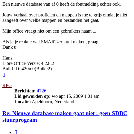
Een nieuwe database van af 0 heeft de foutmelding echter ook.
Jouw verhaal over profielen en mappen is me te grijs omdat je niet
aangeeft over welke mappen en bestanden het gaat.
Mijn office vraagt niet om een gebruikers naam ...
Als je je reaktie wat SMART-er kunt maken, graag.
Dank u
Hans
Libre Office Versie: 4.2.8.2
Build ID: 420m0(Build:2)
Omhoog
RPG
Berichten:
4726
Lid geworden op:
wo apr 15, 2009 1:01 am
Locatie:
Apeldoorn, Nederland
Re: Nieuwe database maken gaat niet : geen SDBC
stuurprogram
Citeer