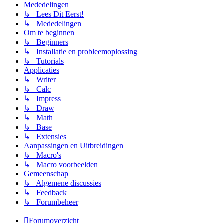
Mededelingen
↳ Lees Dit Eerst!
↳ Mededelingen
Om te beginnen
↳ Beginners
↳ Installatie en probleemoplossing
↳ Tutorials
Applicaties
↳ Writer
↳ Calc
↳ Impress
↳ Draw
↳ Math
↳ Base
↳ Extensies
Aanpassingen en Uitbreidingen
↳ Macro's
↳ Macro voorbeelden
Gemeenschap
↳ Algemene discussies
↳ Feedback
↳ Forumbeheer
Forumoverzicht