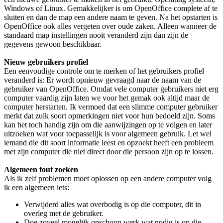
Windows of Linux. Gemakkelijker is om OpenOffice complete af te
sluiten en dan de map een andere naam te geven. Na het opstarten is
OpenOffice ook alles vergeten over oude zaken. Alleen wanneer de
standaard map instellingen nooit veranderd zijn dan zijn de
gegevens gewoon beschikbaar.
Nieuw gebruikers profiel
Een eenvoudige controle om te merken of het gebruikers profiel
veranderd is: Er wordt opnieuw gevraagd naar de naam van de
gebruiker van OpenOffice. Omdat vele computer gebruikers niet erg
computer vaardig zijn laten we voor het gemak ook altijd maar de
computer herstarten. Ik vermoed dat een slimme computer gebruiker
merkt dat zulk soort opmerkingen niet voor hun bedoeld zijn. Soms
kan het toch handig zijn om die aanwijzingen op te volgen en later
uitzoeken wat voor toepasselijk is voor algemeen gebruik. Let wel
iemand die dit soort informatie leest en opzoekt heeft een probleem
met zijn computer die niet direct door die persoon zijn op te lossen.
Algemeen fout zoeken
Als ik zelf problemen moet oplossen op een andere computer volg
ik een algemeen iets:
Verwijderd alles wat overbodig is op die computer, dit in
overleg met de gebruiker.
Doe zoveel mogelijk opschoon werk wat nodig is op die