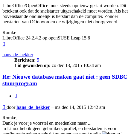
LibreOffice/OpenOffice moet steeds opnieuw gestart worden. Dit
betekent ook dat de snelstarter uitgeschakeld moet worden. Als het
bovenstaande onduidelijk is herstart dan de computer. Zonder
herstarten van OOo worden de wijzigingen niet doorgevoerd.
Romke
LibreOffice 24.2.4.2 op openSUSE Leap 15.6
Omhoog
hans_de_hekker
Berichten:
5
Lid geworden op:
zo dec 13, 2015 10:34 am
Re: Nieuwe database maken gaat niet : geen SDBC
stuurprogram
Citeer
Bericht
door
hans_de_hekker
»
ma dec 14, 2015 12:42 am
Romke,
Dank je voor je voorstel en meedenken maar ...
in Linux heb ik geen gebruikers profiel, en herstarten is voor
configuratie zaken zoals dit zo ongeveer nooit nodig
!