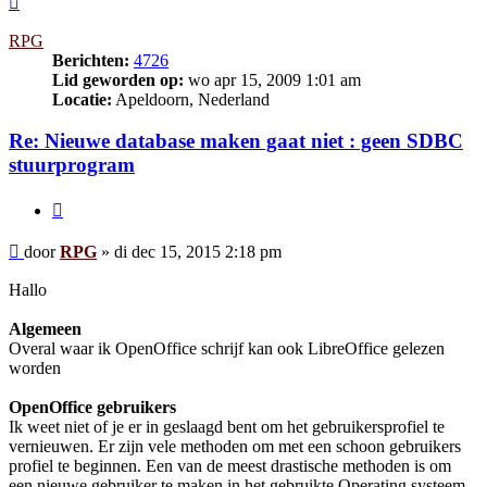
RPG
Berichten:
4726
Lid geworden op:
wo apr 15, 2009 1:01 am
Locatie:
Apeldoorn, Nederland
Re: Nieuwe database maken gaat niet : geen SDBC
stuurprogram
Citeer
Bericht
door
RPG
»
di dec 15, 2015 2:18 pm
Hallo
Algemeen
Overal waar ik OpenOffice schrijf kan ook LibreOffice gelezen
worden
OpenOffice gebruikers
Ik weet niet of je er in geslaagd bent om het gebruikersprofiel te
vernieuwen. Er zijn vele methoden om met een schoon gebruikers
profiel te beginnen. Een van de meest drastische methoden is om
een nieuwe gebruiker te maken in het gebruikte Operating systeem,