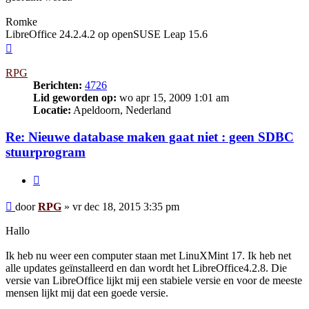
Romke
LibreOffice 24.2.4.2 op openSUSE Leap 15.6
Omhoog
RPG
Berichten:
4726
Lid geworden op:
wo apr 15, 2009 1:01 am
Locatie:
Apeldoorn, Nederland
Re: Nieuwe database maken gaat niet : geen SDBC
stuurprogram
Citeer
Bericht
door
RPG
»
vr dec 18, 2015 3:35 pm
Hallo
Ik heb nu weer een computer staan met LinuXMint 17. Ik heb net
alle updates geïnstalleerd en dan wordt het LibreOffice4.2.8. Die
versie van LibreOffice lijkt mij een stabiele versie en voor de meeste
mensen lijkt mij dat een goede versie.