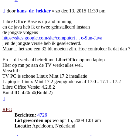
Bericht
door
hans_de_hekker
»
zo dec 13, 2015 11:39 pm
Libre Office Base is up and running,
en de java heb ik er twee geinstalleerd instaan
de jongste volgens
https://sites.google.com/site/computert ... e-Sun-Java
, en de jongste versie heb ik geselecteerd.
Maar ... het zou een 32 bit moeten zijn. Hoe controleer ik dat dan ?
En ... dit verhaal betreft mn LibreOffice op mn laptop
Hier op mn pc aan de TV werkt alles wel.
Verschil :
TV PC is schone Linux Mint 17.2 installatie
Laptop is Linux Mint 17.2 geupgrade vanaf 17.0 - 17.1 - 17.2
Libre Office Versie: 4.2.8.2
Build ID: 420m0(Build:2)
Omhoog
RPG
Berichten:
4726
Lid geworden op:
wo apr 15, 2009 1:01 am
Locatie:
Apeldoorn, Nederland