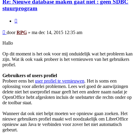
Re: Nieuwe database maken gaat niet : geen SDBC
stuurprogram
Citeer
Bericht
door
RPG
»
ma dec 14, 2015 12:35 am
Hallo
Op dit moment is het ook voor mij onduidelijk wat het probleem kan
zijn. Wat ik ook vaak probeer is het vernieuwen van het gebruikers
profiel.
Gebruikers of users profiel
Probeer eens het
user profiel te vernieuwen
. Het is soms een
oplossing voor allerlei problemen. Lees wel goed de aanwijzingen
delete niet het userprofiel maar geeft het een andere naam nadat je
OpenOffice hebt afgesloten incluis de snelstarter die rechts onder op
de toolbar staat.
Wanneer dat ook niet helpt moeten we opnieuw gaan zoeken. Het
nieuwe gebruikers profiel maakt wel noodzakelijk om LibreOffice
opnieuw aan Java te verbinden voor zover het niet automatisch
gebeurt.