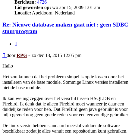
Berichten:
4726
Lid geworden op:
wo apr 15, 2009 1:01 am
Locatie:
Apeldoorn, Nederland
Re: Nieuwe database maken gaat niet : geen SDBC
stuurprogram
Citeer
Bericht
door
RPG
»
zo dec 13, 2015 12:05 pm
Hallo
Het zou kunnen dat het probleem simpel is op te lossen door het
installeren van de base module. Sommige Linux versies installeren
niet de base module.
Ik kan weinig zeggen over het verschil tussen HSQLDB en
Firebird. Ik denk dat je alleen Firebird moet wanneer je daar een
duidelijke reden voor heb. Dat FireBird geen java gebruikt is voor
mijn gevoel nog geen goede reden voor een eenvoudige gebruiker.
De linux versie hebben standaard meestal voldoende software
beschikbaar zodat je alles vanuit een repositorium kunt gebruiken.