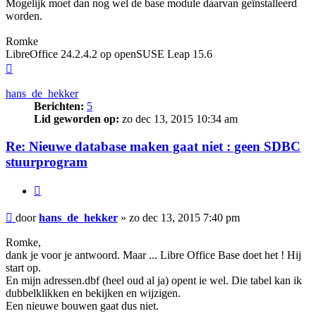
Mogelijk moet dan nog wel de base module daarvan geïnstalleerd
worden.
Romke
LibreOffice 24.2.4.2 op openSUSE Leap 15.6
Omhoog
hans_de_hekker
Berichten:
5
Lid geworden op:
zo dec 13, 2015 10:34 am
Re: Nieuwe database maken gaat niet : geen SDBC
stuurprogram
Citeer
Bericht
door
hans_de_hekker
»
zo dec 13, 2015 7:40 pm
Romke,
dank je voor je antwoord. Maar ... Libre Office Base doet het ! Hij
start op.
En mijn adressen.dbf (heel oud al ja) opent ie wel. Die tabel kan ik
dubbelklikken en bekijken en wijzigen.
Een nieuwe bouwen gaat dus niet.