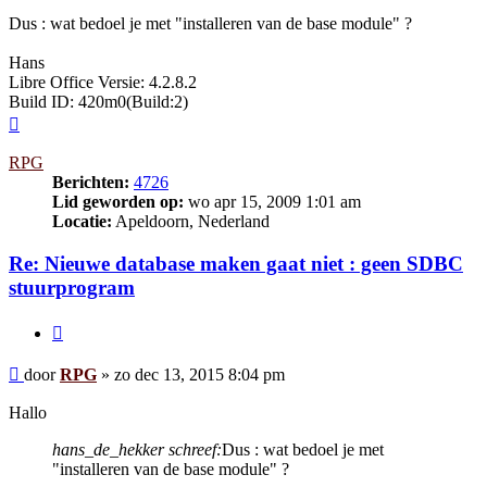
Dus : wat bedoel je met "installeren van de base module" ?
Hans
Libre Office Versie: 4.2.8.2
Build ID: 420m0(Build:2)
Omhoog
RPG
Berichten:
4726
Lid geworden op:
wo apr 15, 2009 1:01 am
Locatie:
Apeldoorn, Nederland
Re: Nieuwe database maken gaat niet : geen SDBC
stuurprogram
Citeer
Bericht
door
RPG
»
zo dec 13, 2015 8:04 pm
Hallo
hans_de_hekker schreef:
Dus : wat bedoel je met
"installeren van de base module" ?