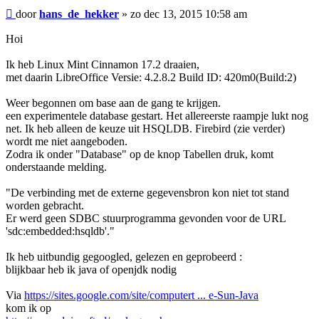
Bericht
door
hans_de_hekker
»
zo dec 13, 2015 10:58 am
Hoi
Ik heb Linux Mint Cinnamon 17.2 draaien,
met daarin LibreOffice Versie: 4.2.8.2 Build ID: 420m0(Build:2)
Weer begonnen om base aan de gang te krijgen.
een experimentele database gestart. Het allereerste raampje lukt nog
net. Ik heb alleen de keuze uit HSQLDB. Firebird (zie verder)
wordt me niet aangeboden.
Zodra ik onder "Database" op de knop Tabellen druk, komt
onderstaande melding.
"De verbinding met de externe gegevensbron kon niet tot stand
worden gebracht.
Er werd geen SDBC stuurprogramma gevonden voor de URL
'sdc:embedded:hsqldb'."
Ik heb uitbundig gegoogled, gelezen en geprobeerd :
blijkbaar heb ik java of openjdk nodig
Via
https://sites.google.com/site/computert ... e-Sun-Java
kom ik op