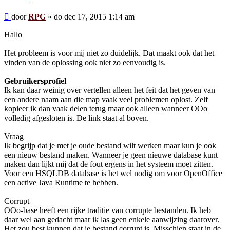
Bericht
door
RPG
»
do dec 17, 2015 1:14 am
Hallo
Het probleem is voor mij niet zo duidelijk. Dat maakt ook dat het
vinden van de oplossing ook niet zo eenvoudig is.
Gebruikersprofiel
Ik kan daar weinig over vertellen alleen het feit dat het geven van
een andere naam aan die map vaak veel problemen oplost. Zelf
kopieer ik dan vaak delen terug maar ook alleen wanneer OOo
volledig afgesloten is. De link staat al boven.
Vraag
Ik begrijp dat je met je oude bestand wilt werken maar kun je ook
een nieuw bestand maken. Wanneer je geen nieuwe database kunt
maken dan lijkt mij dat de fout ergens in het systeem moet zitten.
Voor een HSQLDB database is het wel nodig om voor OpenOffice
een active Java Runtime te hebben.
Corrupt
OOo-base heeft een rijke traditie van corrupte bestanden. Ik heb
daar wel aan gedacht maar ik las geen enkele aanwijzing daarover.
Het zou best kunnen dat je bestand corrupt is. Misschien staat in de