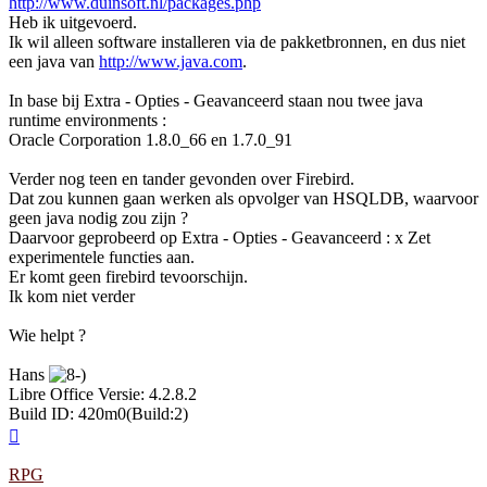
http://www.duinsoft.nl/packages.php
Heb ik uitgevoerd.
Ik wil alleen software installeren via de pakketbronnen, en dus niet
een java van
http://www.java.com
.
In base bij Extra - Opties - Geavanceerd staan nou twee java
runtime environments :
Oracle Corporation 1.8.0_66 en 1.7.0_91
Verder nog teen en tander gevonden over Firebird.
Dat zou kunnen gaan werken als opvolger van HSQLDB, waarvoor
geen java nodig zou zijn ?
Daarvoor geprobeerd op Extra - Opties - Geavanceerd : x Zet
experimentele functies aan.
Er komt geen firebird tevoorschijn.
Ik kom niet verder
Wie helpt ?
Hans
Libre Office Versie: 4.2.8.2
Build ID: 420m0(Build:2)
Omhoog
RPG