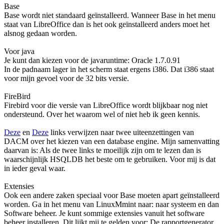
Base
Base wordt niet standaard geïnstalleerd. Wanneer Base in het menu
staat van LibreOffice dan is het ook geïnstalleerd anders moet het
alsnog gedaan worden.
Voor java
Je kunt dan kiezen voor de javaruntime: Oracle 1.7.0.91
In de padnaam lager in het scherm staat ergens i386. Dat i386 staat
voor mijn gevoel voor de 32 bits versie.
FireBird
Firebird voor die versie van LibreOffice wordt blijkbaar nog niet
ondersteund. Over het waarom wel of niet heb ik geen kennis.
Deze
en
Deze
links verwijzen naar twee uiteenzettingen van
DACM over het kiezen van een database engine. Mijn samenvatting
daarvan is: Als de twee links te moeilijk zijn om te lezen dan is
waarschijnlijk HSQLDB het beste om te gebruiken. Voor mij is dat
in ieder geval waar.
Extensies
Ook een andere zaken speciaal voor Base moeten apart geïnstalleerd
worden. Ga in het menu van LinuxMmint naar: naar systeem en dan
Software beheer. Je kunt sommige extensies vanuit het software
beheer installeren. Dit lijkt mij te gelden voor: De rapportgenerator