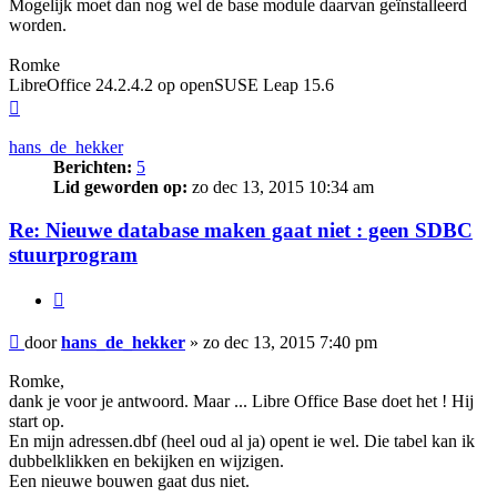
Mogelijk moet dan nog wel de base module daarvan geïnstalleerd
worden.
Romke
LibreOffice 24.2.4.2 op openSUSE Leap 15.6
Omhoog
hans_de_hekker
Berichten:
5
Lid geworden op:
zo dec 13, 2015 10:34 am
Re: Nieuwe database maken gaat niet : geen SDBC
stuurprogram
Citeer
Bericht
door
hans_de_hekker
»
zo dec 13, 2015 7:40 pm
Romke,
dank je voor je antwoord. Maar ... Libre Office Base doet het ! Hij
start op.
En mijn adressen.dbf (heel oud al ja) opent ie wel. Die tabel kan ik
dubbelklikken en bekijken en wijzigen.
Een nieuwe bouwen gaat dus niet.