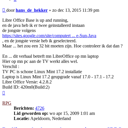
Bericht
door
hans_de_hekker
»
zo dec 13, 2015 11:39 pm
Libre Office Base is up and running,
en de java heb ik er twee geinstalleerd instaan
de jongste volgens
https://sites.google.com/site/computert ... e-Sun-Java
, en de jongste versie heb ik geselecteerd.
Maar ... het zou een 32 bit moeten zijn. Hoe controleer ik dat dan ?
En ... dit verhaal betreft mn LibreOffice op mn laptop
Hier op mn pc aan de TV werkt alles wel.
Verschil :
TV PC is schone Linux Mint 17.2 installatie
Laptop is Linux Mint 17.2 geupgrade vanaf 17.0 - 17.1 - 17.2
Libre Office Versie: 4.2.8.2
Build ID: 420m0(Build:2)
Omhoog
RPG
Berichten:
4726
Lid geworden op:
wo apr 15, 2009 1:01 am
Locatie:
Apeldoorn, Nederland