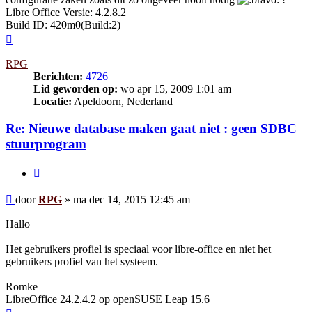
Libre Office Versie: 4.2.8.2
Build ID: 420m0(Build:2)
Omhoog
RPG
Berichten:
4726
Lid geworden op:
wo apr 15, 2009 1:01 am
Locatie:
Apeldoorn, Nederland
Re: Nieuwe database maken gaat niet : geen SDBC
stuurprogram
Citeer
Bericht
door
RPG
»
ma dec 14, 2015 12:45 am
Hallo
Het gebruikers profiel is speciaal voor libre-office en niet het
gebruikers profiel van het systeem.
Romke
LibreOffice 24.2.4.2 op openSUSE Leap 15.6
Omhoog