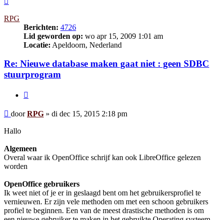
RPG
Berichten:
4726
Lid geworden op:
wo apr 15, 2009 1:01 am
Locatie:
Apeldoorn, Nederland
Re: Nieuwe database maken gaat niet : geen SDBC
stuurprogram
Citeer
Bericht
door
RPG
»
di dec 15, 2015 2:18 pm
Hallo
Algemeen
Overal waar ik OpenOffice schrijf kan ook LibreOffice gelezen
worden
OpenOffice gebruikers
Ik weet niet of je er in geslaagd bent om het gebruikersprofiel te
vernieuwen. Er zijn vele methoden om met een schoon gebruikers
profiel te beginnen. Een van de meest drastische methoden is om
een nieuwe gebruiker te maken in het gebruikte Operating systeem,