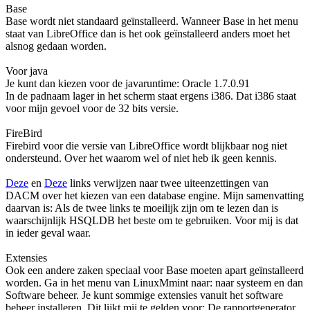
Base
Base wordt niet standaard geïnstalleerd. Wanneer Base in het menu
staat van LibreOffice dan is het ook geïnstalleerd anders moet het
alsnog gedaan worden.
Voor java
Je kunt dan kiezen voor de javaruntime: Oracle 1.7.0.91
In de padnaam lager in het scherm staat ergens i386. Dat i386 staat
voor mijn gevoel voor de 32 bits versie.
FireBird
Firebird voor die versie van LibreOffice wordt blijkbaar nog niet
ondersteund. Over het waarom wel of niet heb ik geen kennis.
Deze
en
Deze
links verwijzen naar twee uiteenzettingen van
DACM over het kiezen van een database engine. Mijn samenvatting
daarvan is: Als de twee links te moeilijk zijn om te lezen dan is
waarschijnlijk HSQLDB het beste om te gebruiken. Voor mij is dat
in ieder geval waar.
Extensies
Ook een andere zaken speciaal voor Base moeten apart geïnstalleerd
worden. Ga in het menu van LinuxMmint naar: naar systeem en dan
Software beheer. Je kunt sommige extensies vanuit het software
beheer installeren. Dit lijkt mij te gelden voor: De rapportgenerator