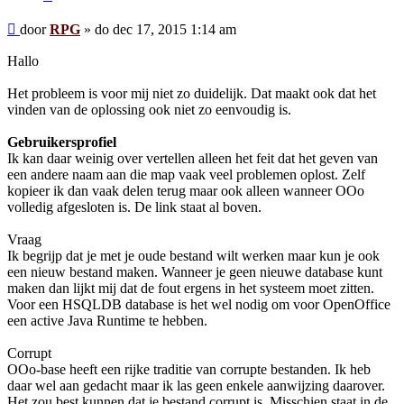
Bericht
door
RPG
»
do dec 17, 2015 1:14 am
Hallo
Het probleem is voor mij niet zo duidelijk. Dat maakt ook dat het
vinden van de oplossing ook niet zo eenvoudig is.
Gebruikersprofiel
Ik kan daar weinig over vertellen alleen het feit dat het geven van
een andere naam aan die map vaak veel problemen oplost. Zelf
kopieer ik dan vaak delen terug maar ook alleen wanneer OOo
volledig afgesloten is. De link staat al boven.
Vraag
Ik begrijp dat je met je oude bestand wilt werken maar kun je ook
een nieuw bestand maken. Wanneer je geen nieuwe database kunt
maken dan lijkt mij dat de fout ergens in het systeem moet zitten.
Voor een HSQLDB database is het wel nodig om voor OpenOffice
een active Java Runtime te hebben.
Corrupt
OOo-base heeft een rijke traditie van corrupte bestanden. Ik heb
daar wel aan gedacht maar ik las geen enkele aanwijzing daarover.
Het zou best kunnen dat je bestand corrupt is. Misschien staat in de