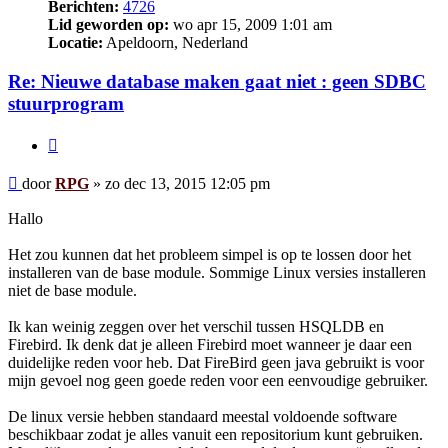
Berichten:
4726
Lid geworden op:
wo apr 15, 2009 1:01 am
Locatie:
Apeldoorn, Nederland
Re: Nieuwe database maken gaat niet : geen SDBC
stuurprogram
Citeer
Bericht
door
RPG
»
zo dec 13, 2015 12:05 pm
Hallo
Het zou kunnen dat het probleem simpel is op te lossen door het
installeren van de base module. Sommige Linux versies installeren
niet de base module.
Ik kan weinig zeggen over het verschil tussen HSQLDB en
Firebird. Ik denk dat je alleen Firebird moet wanneer je daar een
duidelijke reden voor heb. Dat FireBird geen java gebruikt is voor
mijn gevoel nog geen goede reden voor een eenvoudige gebruiker.
De linux versie hebben standaard meestal voldoende software
beschikbaar zodat je alles vanuit een repositorium kunt gebruiken.