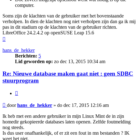
computer.
Soms zijn de klachten van de gebruiker met het bovenstaande
verholpen. In dien de klachten nog niet verholpen zijn dan ga ik mij
pas in dit stadium op de klachten van de gebruiker richten.
LibreOffice 24.2.4.2 op openSUSE Leap 15.6
Omhoog
hans_de_hekker
Berichten:
5
Lid geworden op:
zo dec 13, 2015 10:34 am
Re: Nieuwe database maken gaat niet : geen SDBC
stuurprogram
Citeer
Bericht
door
hans_de_hekker
»
do dec 17, 2015 12:16 am
Ik heb met een andere gebruiker in mijn Linux Mint de in zijn
homedir gekopieerde databases laten openen. Zelfde foutmelding
nog steeds.
Is dus user onafhankelijk, of er zit een fout in mn bestanden ? IK
weet het niet.