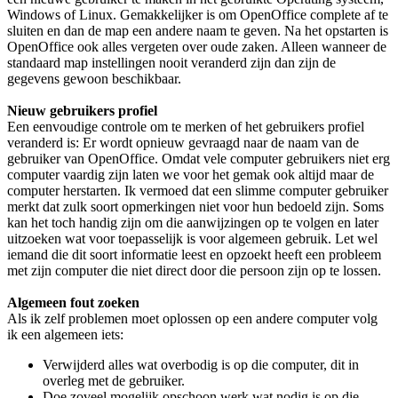
Windows of Linux. Gemakkelijker is om OpenOffice complete af te
sluiten en dan de map een andere naam te geven. Na het opstarten is
OpenOffice ook alles vergeten over oude zaken. Alleen wanneer de
standaard map instellingen nooit veranderd zijn dan zijn de
gegevens gewoon beschikbaar.
Nieuw gebruikers profiel
Een eenvoudige controle om te merken of het gebruikers profiel
veranderd is: Er wordt opnieuw gevraagd naar de naam van de
gebruiker van OpenOffice. Omdat vele computer gebruikers niet erg
computer vaardig zijn laten we voor het gemak ook altijd maar de
computer herstarten. Ik vermoed dat een slimme computer gebruiker
merkt dat zulk soort opmerkingen niet voor hun bedoeld zijn. Soms
kan het toch handig zijn om die aanwijzingen op te volgen en later
uitzoeken wat voor toepasselijk is voor algemeen gebruik. Let wel
iemand die dit soort informatie leest en opzoekt heeft een probleem
met zijn computer die niet direct door die persoon zijn op te lossen.
Algemeen fout zoeken
Als ik zelf problemen moet oplossen op een andere computer volg
ik een algemeen iets:
Verwijderd alles wat overbodig is op die computer, dit in
overleg met de gebruiker.
Doe zoveel mogelijk opschoon werk wat nodig is op die