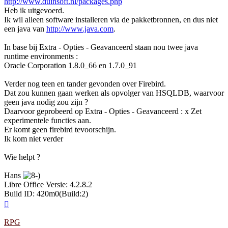
http://www.duinsoft.nl/packages.php
Heb ik uitgevoerd.
Ik wil alleen software installeren via de pakketbronnen, en dus niet
een java van
http://www.java.com
.
In base bij Extra - Opties - Geavanceerd staan nou twee java
runtime environments :
Oracle Corporation 1.8.0_66 en 1.7.0_91
Verder nog teen en tander gevonden over Firebird.
Dat zou kunnen gaan werken als opvolger van HSQLDB, waarvoor
geen java nodig zou zijn ?
Daarvoor geprobeerd op Extra - Opties - Geavanceerd : x Zet
experimentele functies aan.
Er komt geen firebird tevoorschijn.
Ik kom niet verder
Wie helpt ?
Hans
Libre Office Versie: 4.2.8.2
Build ID: 420m0(Build:2)
Omhoog
RPG