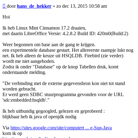
Bericht
door
hans_de_hekker
»
zo dec 13, 2015 10:58 am
Hoi
Ik heb Linux Mint Cinnamon 17.2 draaien,
met daarin LibreOffice Versie: 4.2.8.2 Build ID: 420m0(Build:2)
Weer begonnen om base aan de gang te krijgen.
een experimentele database gestart. Het allereerste raampje lukt nog
net. Ik heb alleen de keuze uit HSQLDB. Firebird (zie verder)
wordt me niet aangeboden.
Zodra ik onder "Database" op de knop Tabellen druk, komt
onderstaande melding.
"De verbinding met de externe gegevensbron kon niet tot stand
worden gebracht.
Er werd geen SDBC stuurprogramma gevonden voor de URL
'sdc:embedded:hsqldb'."
Ik heb uitbundig gegoogled, gelezen en geprobeerd :
blijkbaar heb ik java of openjdk nodig
Via
https://sites.google.com/site/computert ... e-Sun-Java
kom ik op