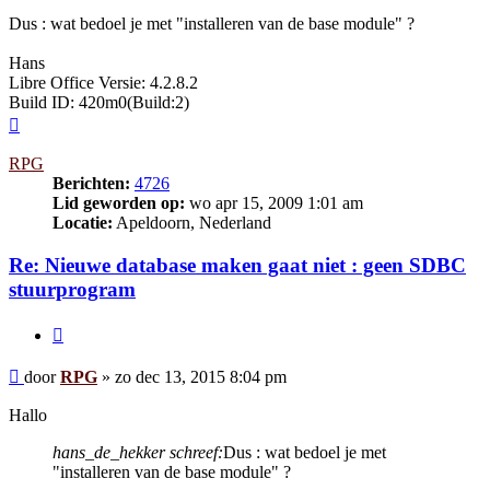
Dus : wat bedoel je met "installeren van de base module" ?
Hans
Libre Office Versie: 4.2.8.2
Build ID: 420m0(Build:2)
Omhoog
RPG
Berichten:
4726
Lid geworden op:
wo apr 15, 2009 1:01 am
Locatie:
Apeldoorn, Nederland
Re: Nieuwe database maken gaat niet : geen SDBC
stuurprogram
Citeer
Bericht
door
RPG
»
zo dec 13, 2015 8:04 pm
Hallo
hans_de_hekker schreef:
Dus : wat bedoel je met
"installeren van de base module" ?