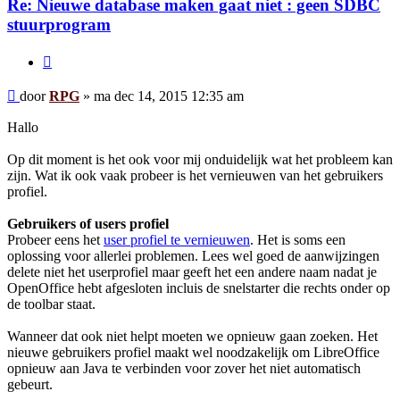
Re: Nieuwe database maken gaat niet : geen SDBC
stuurprogram
Citeer
Bericht
door
RPG
»
ma dec 14, 2015 12:35 am
Hallo
Op dit moment is het ook voor mij onduidelijk wat het probleem kan
zijn. Wat ik ook vaak probeer is het vernieuwen van het gebruikers
profiel.
Gebruikers of users profiel
Probeer eens het
user profiel te vernieuwen
. Het is soms een
oplossing voor allerlei problemen. Lees wel goed de aanwijzingen
delete niet het userprofiel maar geeft het een andere naam nadat je
OpenOffice hebt afgesloten incluis de snelstarter die rechts onder op
de toolbar staat.
Wanneer dat ook niet helpt moeten we opnieuw gaan zoeken. Het
nieuwe gebruikers profiel maakt wel noodzakelijk om LibreOffice
opnieuw aan Java te verbinden voor zover het niet automatisch
gebeurt.