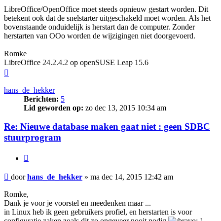
LibreOffice/OpenOffice moet steeds opnieuw gestart worden. Dit
betekent ook dat de snelstarter uitgeschakeld moet worden. Als het
bovenstaande onduidelijk is herstart dan de computer. Zonder
herstarten van OOo worden de wijzigingen niet doorgevoerd.
Romke
LibreOffice 24.2.4.2 op openSUSE Leap 15.6
Omhoog
hans_de_hekker
Berichten:
5
Lid geworden op:
zo dec 13, 2015 10:34 am
Re: Nieuwe database maken gaat niet : geen SDBC
stuurprogram
Citeer
Bericht
door
hans_de_hekker
»
ma dec 14, 2015 12:42 am
Romke,
Dank je voor je voorstel en meedenken maar ...
in Linux heb ik geen gebruikers profiel, en herstarten is voor
configuratie zaken zoals dit zo ongeveer nooit nodig
!