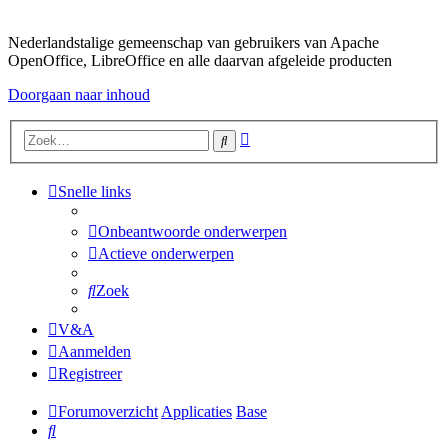
Nederlandstalige gemeenschap van gebruikers van Apache
OpenOffice, LibreOffice en alle daarvan afgeleide producten
Doorgaan naar inhoud
Uitgebreid
Zoek
zoeken
Snelle links
Onbeantwoorde onderwerpen
Actieve onderwerpen
Zoek
V&A
Aanmelden
Registreer
Forumoverzicht
Applicaties
Base
Zoek