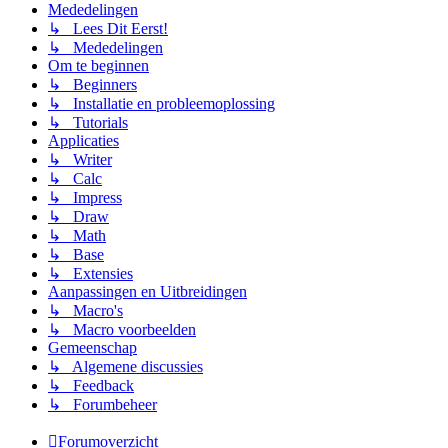
Mededelingen
↳ Lees Dit Eerst!
↳ Mededelingen
Om te beginnen
↳ Beginners
↳ Installatie en probleemoplossing
↳ Tutorials
Applicaties
↳ Writer
↳ Calc
↳ Impress
↳ Draw
↳ Math
↳ Base
↳ Extensies
Aanpassingen en Uitbreidingen
↳ Macro's
↳ Macro voorbeelden
Gemeenschap
↳ Algemene discussies
↳ Feedback
↳ Forumbeheer
Forumoverzicht