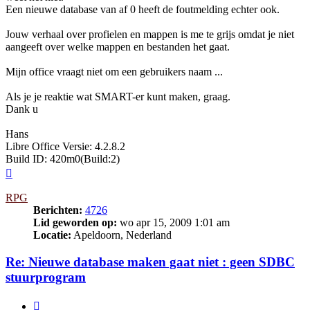
Een nieuwe database van af 0 heeft de foutmelding echter ook.
Jouw verhaal over profielen en mappen is me te grijs omdat je niet
aangeeft over welke mappen en bestanden het gaat.
Mijn office vraagt niet om een gebruikers naam ...
Als je je reaktie wat SMART-er kunt maken, graag.
Dank u
Hans
Libre Office Versie: 4.2.8.2
Build ID: 420m0(Build:2)
Omhoog
RPG
Berichten:
4726
Lid geworden op:
wo apr 15, 2009 1:01 am
Locatie:
Apeldoorn, Nederland
Re: Nieuwe database maken gaat niet : geen SDBC
stuurprogram
Citeer