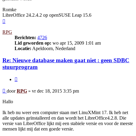
Romke
LibreOffice 24.2.4.2 op openSUSE Leap 15.6
Omhoog
RPG
Berichten:
4726
Lid geworden op:
wo apr 15, 2009 1:01 am
Locatie:
Apeldoorn, Nederland
Re: Nieuwe database maken gaat niet : geen SDBC
stuurprogram
Citeer
Bericht
door
RPG
»
vr dec 18, 2015 3:35 pm
Hallo
Ik heb nu weer een computer staan met LinuXMint 17. Ik heb net
alle updates geïnstalleerd en dan wordt het LibreOffice4.2.8. Die
versie van LibreOffice lijkt mij een stabiele versie en voor de meeste
mensen lijkt mij dat een goede versie.