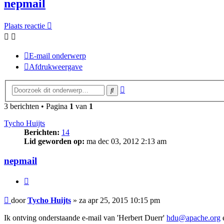
nepmail
Plaats reactie
E-mail onderwerp
Afdrukweergave
Uitgebreid
Zoek
zoeken
3 berichten • Pagina
1
van
1
Tycho Huijts
Berichten:
14
Lid geworden op:
ma dec 03, 2012 2:13 am
nepmail
Citeer
Bericht
door
Tycho Huijts
»
za apr 25, 2015 10:15 pm
Ik ontving onderstaande e-mail van 'Herbert Duerr'
hdu@apache.org
e