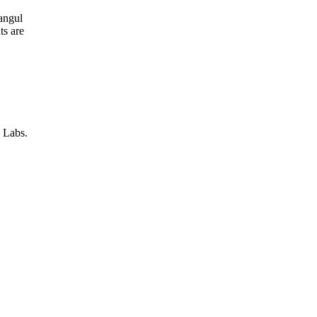
angul
ts are
 Labs.