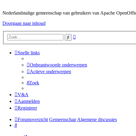
Nederlandstalige gemeenschap van gebruikers van Apache OpenOffice,
Doorgaan naar inhoud
Uitgebreid
Zoek
zoeken
Snelle links
Onbeantwoorde onderwerpen
Actieve onderwerpen
Zoek
V&A
Aanmelden
Registreer
Forumoverzicht
Gemeenschap
Algemene discussies
Zoek