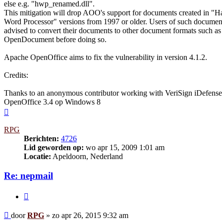
else e.g. "hwp_renamed.dll".
This mitigation will drop AOO's support for documents created in "H
Word Processor" versions from 1997 or older. Users of such documen
advised to convert their documents to other document formats such as
OpenDocument before doing so.
Apache OpenOffice aims to fix the vulnerability in version 4.1.2.
Credits:
Thanks to an anonymous contributor working with VeriSign iDefense
OpenOffice 3.4 op Windows 8
Omhoog
RPG
Berichten:
4726
Lid geworden op:
wo apr 15, 2009 1:01 am
Locatie:
Apeldoorn, Nederland
Re: nepmail
Citeer
Bericht
door
RPG
»
zo apr 26, 2015 9:32 am