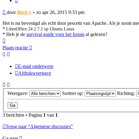
Bericht
door
floris v
»
zo apr 26, 2015 9:33 pm
Het is nu bevestigd als echt door pescetti van Apache. Als je nooit m
*
LibreOffice 24.2.7.2 op Ubuntu Linux
* Heb je de
survival guide voor het forum
al gelezen?
Omhoog
Plaats reactie
E-mail onderwerp
Afdrukweergave
Weergave:
Sorteer op:
Richting:
3 berichten • Pagina
1
van
1
Terug naar “Algemene discussies”
Ga naar