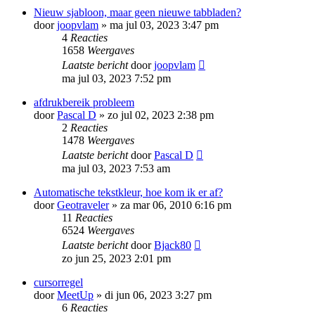
Nieuw sjabloon, maar geen nieuwe tabbladen?
door
joopvlam
»
ma jul 03, 2023 3:47 pm
4
Reacties
1658
Weergaves
Laatste bericht
door
joopvlam
ma jul 03, 2023 7:52 pm
afdrukbereik probleem
door
Pascal D
»
zo jul 02, 2023 2:38 pm
2
Reacties
1478
Weergaves
Laatste bericht
door
Pascal D
ma jul 03, 2023 7:53 am
Automatische tekstkleur, hoe kom ik er af?
door
Geotraveler
»
za mar 06, 2010 6:16 pm
11
Reacties
6524
Weergaves
Laatste bericht
door
Bjack80
zo jun 25, 2023 2:01 pm
cursorregel
door
MeetUp
»
di jun 06, 2023 3:27 pm
6
Reacties