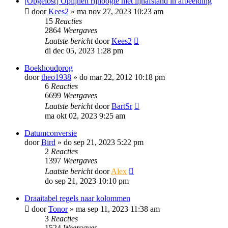
[Opgelost] Oplijnen rijhoogte met lijnafstand in afbeelding
door
Kees2
»
ma nov 27, 2023 10:23 am
15
Reacties
2864
Weergaves
Laatste bericht
door
Kees2
di dec 05, 2023 1:28 pm
Boekhoudprog
door
theo1938
»
do mar 22, 2012 10:18 pm
6
Reacties
6699
Weergaves
Laatste bericht
door
BartSr
ma okt 02, 2023 9:25 am
Datumconversie
door
Bird
»
do sep 21, 2023 5:22 pm
2
Reacties
1397
Weergaves
Laatste bericht
door
Alex
do sep 21, 2023 10:10 pm
Draaitabel regels naar kolommen
door
Tonor
»
ma sep 11, 2023 11:38 am
3
Reacties
1524
Weergaves