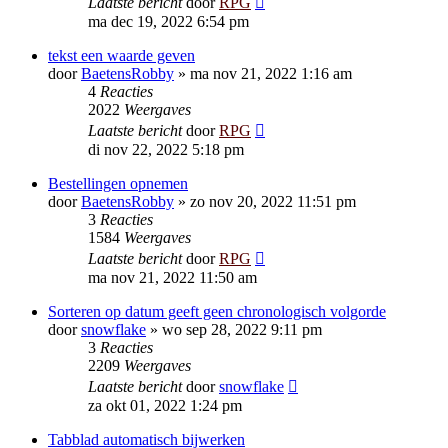
Laatste bericht
door
RPG
ma dec 19, 2022 6:54 pm
tekst een waarde geven
door
BaetensRobby
»
ma nov 21, 2022 1:16 am
4
Reacties
2022
Weergaves
Laatste bericht
door
RPG
di nov 22, 2022 5:18 pm
Bestellingen opnemen
door
BaetensRobby
»
zo nov 20, 2022 11:51 pm
3
Reacties
1584
Weergaves
Laatste bericht
door
RPG
ma nov 21, 2022 11:50 am
Sorteren op datum geeft geen chronologisch volgorde
door
snowflake
»
wo sep 28, 2022 9:11 pm
3
Reacties
2209
Weergaves
Laatste bericht
door
snowflake
za okt 01, 2022 1:24 pm
Tabblad automatisch bijwerken