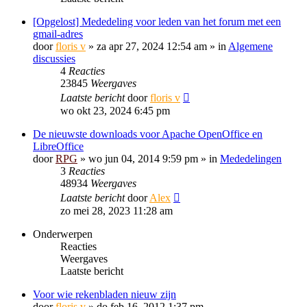
[Opgelost] Mededeling voor leden van het forum met een
gmail-adres
door
floris v
»
za apr 27, 2024 12:54 am
» in
Algemene
discussies
4
Reacties
23845
Weergaves
Laatste bericht
door
floris v
wo okt 23, 2024 6:45 pm
De nieuwste downloads voor Apache OpenOffice en
LibreOffice
door
RPG
»
wo jun 04, 2014 9:59 pm
» in
Mededelingen
3
Reacties
48934
Weergaves
Laatste bericht
door
Alex
zo mei 28, 2023 11:28 am
Onderwerpen
Reacties
Weergaves
Laatste bericht
Voor wie rekenbladen nieuw zijn
door
floris v
»
do feb 16, 2012 1:37 pm