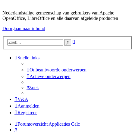
Nederlandstalige gemeenschap van gebruikers van Apache
OpenOffice, LibreOffice en alle daarvan afgeleide producten
Doorgaan naar inhoud
Uitgebreid
Zoek
zoeken
Snelle links
Onbeantwoorde onderwerpen
Actieve onderwerpen
Zoek
V&A
Aanmelden
Registreer
Forumoverzicht
Applicaties
Calc
Zoek