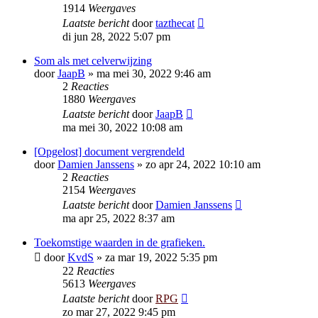
1914
Weergaves
Laatste bericht
door
tazthecat
di jun 28, 2022 5:07 pm
Som als met celverwijzing
door
JaapB
»
ma mei 30, 2022 9:46 am
2
Reacties
1880
Weergaves
Laatste bericht
door
JaapB
ma mei 30, 2022 10:08 am
[Opgelost] document vergrendeld
door
Damien Janssens
»
zo apr 24, 2022 10:10 am
2
Reacties
2154
Weergaves
Laatste bericht
door
Damien Janssens
ma apr 25, 2022 8:37 am
Toekomstige waarden in de grafieken.
door
KvdS
»
za mar 19, 2022 5:35 pm
22
Reacties
5613
Weergaves
Laatste bericht
door
RPG
zo mar 27, 2022 9:45 pm