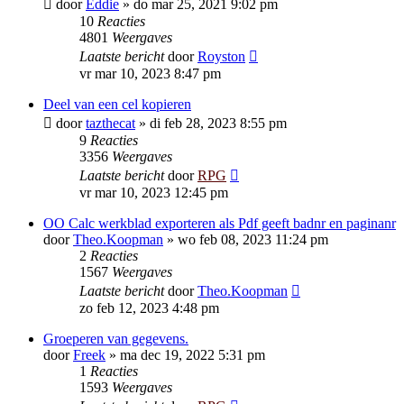
door
Eddie
»
do mar 25, 2021 9:02 pm
10
Reacties
4801
Weergaves
Laatste bericht
door
Royston
vr mar 10, 2023 8:47 pm
Deel van een cel kopieren
door
tazthecat
»
di feb 28, 2023 8:55 pm
9
Reacties
3356
Weergaves
Laatste bericht
door
RPG
vr mar 10, 2023 12:45 pm
OO Calc werkblad exporteren als Pdf geeft badnr en paginanr
door
Theo.Koopman
»
wo feb 08, 2023 11:24 pm
2
Reacties
1567
Weergaves
Laatste bericht
door
Theo.Koopman
zo feb 12, 2023 4:48 pm
Groeperen van gegevens.
door
Freek
»
ma dec 19, 2022 5:31 pm
1
Reacties
1593
Weergaves