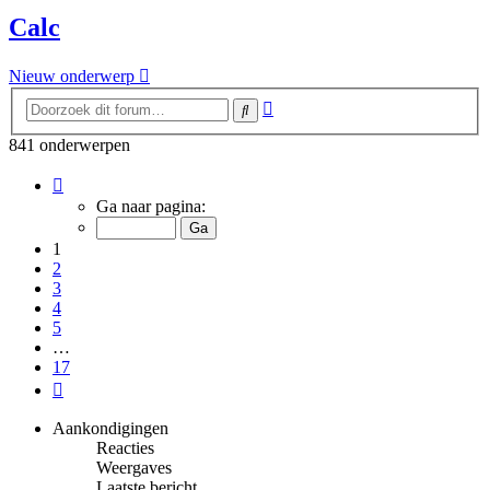
Calc
Nieuw onderwerp
Uitgebreid
Zoek
zoeken
841 onderwerpen
Pagina
1
Ga naar pagina:
van
17
1
2
3
4
5
…
17
Volgende
Aankondigingen
Reacties
Weergaves
Laatste bericht