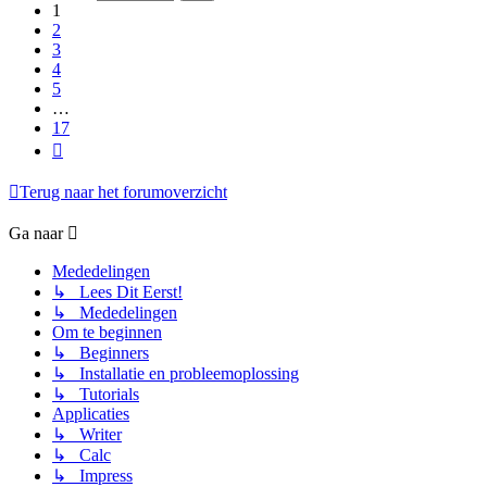
17
1
2
3
4
5
…
17
Volgende
Terug naar het forumoverzicht
Ga naar
Mededelingen
↳ Lees Dit Eerst!
↳ Mededelingen
Om te beginnen
↳ Beginners
↳ Installatie en probleemoplossing
↳ Tutorials
Applicaties
↳ Writer
↳ Calc
↳ Impress