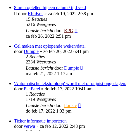
8 uren optellen bij een datum / tijd veld
door
RbbBrts
»
za feb 19, 2022 2:38 pm
15
Reacties
5216
Weergaves
Laatste bericht
door
RPG
za feb 26, 2022 2:51 pm
Cel maken met oplopende weken/data.
door
Dumpie
»
zo feb 20, 2022 6:41 pm
2
Reacties
2334
Weergaves
Laatste bericht
door
Dumpie
ma feb 21, 2022 1:17 am
'Automatische tekstomloop' wordt niet of onjuist opgeslagen.
door
PietParel
»
do feb 17, 2022 10:41 am
1
Reacties
1719
Weergaves
Laatste bericht
door
floris v
do feb 17, 2022 1:03 pm
Ticker informatie importeren
door
verwa
»
za feb 12, 2022 2:48 pm