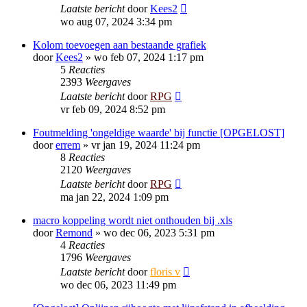
Laatste bericht
door
Kees2
wo aug 07, 2024 3:34 pm
Kolom toevoegen aan bestaande grafiek
door
Kees2
»
wo feb 07, 2024 1:17 pm
5
Reacties
2393
Weergaves
Laatste bericht
door
RPG
vr feb 09, 2024 8:52 pm
Foutmelding 'ongeldige waarde' bij functie [OPGELOST]
door
errem
»
vr jan 19, 2024 11:24 pm
8
Reacties
2120
Weergaves
Laatste bericht
door
RPG
ma jan 22, 2024 1:09 pm
macro koppeling wordt niet onthouden bij .xls
door
Remond
»
wo dec 06, 2023 5:31 pm
4
Reacties
1796
Weergaves
Laatste bericht
door
floris v
wo dec 06, 2023 11:49 pm