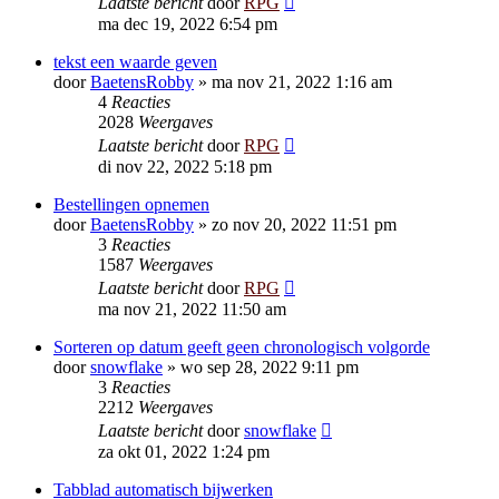
Laatste bericht
door
RPG
ma dec 19, 2022 6:54 pm
tekst een waarde geven
door
BaetensRobby
»
ma nov 21, 2022 1:16 am
4
Reacties
2028
Weergaves
Laatste bericht
door
RPG
di nov 22, 2022 5:18 pm
Bestellingen opnemen
door
BaetensRobby
»
zo nov 20, 2022 11:51 pm
3
Reacties
1587
Weergaves
Laatste bericht
door
RPG
ma nov 21, 2022 11:50 am
Sorteren op datum geeft geen chronologisch volgorde
door
snowflake
»
wo sep 28, 2022 9:11 pm
3
Reacties
2212
Weergaves
Laatste bericht
door
snowflake
za okt 01, 2022 1:24 pm
Tabblad automatisch bijwerken