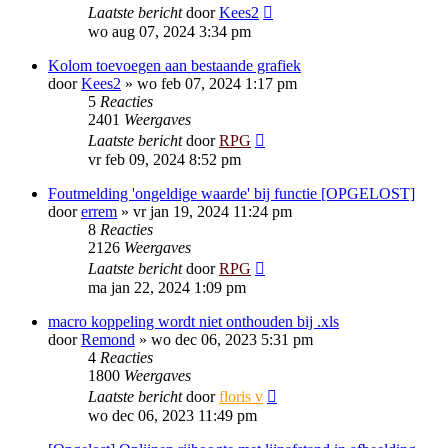
Laatste bericht
door
Kees2
wo aug 07, 2024 3:34 pm
Kolom toevoegen aan bestaande grafiek
door
Kees2
»
wo feb 07, 2024 1:17 pm
5
Reacties
2401
Weergaves
Laatste bericht
door
RPG
vr feb 09, 2024 8:52 pm
Foutmelding 'ongeldige waarde' bij functie [OPGELOST]
door
errem
»
vr jan 19, 2024 11:24 pm
8
Reacties
2126
Weergaves
Laatste bericht
door
RPG
ma jan 22, 2024 1:09 pm
macro koppeling wordt niet onthouden bij .xls
door
Remond
»
wo dec 06, 2023 5:31 pm
4
Reacties
1800
Weergaves
Laatste bericht
door
floris v
wo dec 06, 2023 11:49 pm