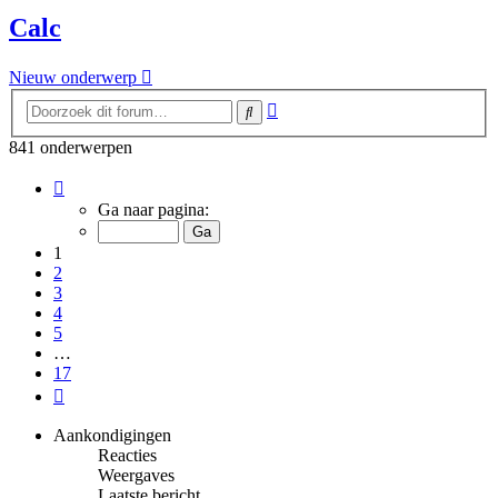
Calc
Nieuw onderwerp
Uitgebreid
Zoek
zoeken
841 onderwerpen
Pagina
1
Ga naar pagina:
van
17
1
2
3
4
5
…
17
Volgende
Aankondigingen
Reacties
Weergaves
Laatste bericht