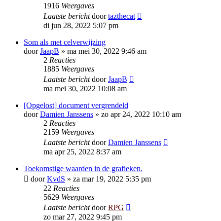
1916
Weergaves
Laatste bericht
door
tazthecat
di jun 28, 2022 5:07 pm
Som als met celverwijzing
door
JaapB
»
ma mei 30, 2022 9:46 am
2
Reacties
1885
Weergaves
Laatste bericht
door
JaapB
ma mei 30, 2022 10:08 am
[Opgelost] document vergrendeld
door
Damien Janssens
»
zo apr 24, 2022 10:10 am
2
Reacties
2159
Weergaves
Laatste bericht
door
Damien Janssens
ma apr 25, 2022 8:37 am
Toekomstige waarden in de grafieken.
door
KvdS
»
za mar 19, 2022 5:35 pm
22
Reacties
5629
Weergaves
Laatste bericht
door
RPG
zo mar 27, 2022 9:45 pm