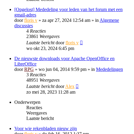
[Opgelost] Mededeling voor leden van het forum met een
gmail-adres
door
floris v
»
za apr 27, 2024 12:54 am
» in
Algemene
discussies
4
Reacties
23861
Weergaves
Laatste bericht
door
floris v
wo okt 23, 2024 6:45 pm
De nieuwste downloads voor Apache OpenOffice en
LibreOffice
door
RPG
»
wo jun 04, 2014 9:59 pm
» in
Mededelingen
3
Reacties
48951
Weergaves
Laatste bericht
door
Alex
zo mei 28, 2023 11:28 am
Onderwerpen
Reacties
Weergaves
Laatste bericht
Voor wie rekenbladen nieuw zijn
door
floris v
»
do feb 16, 2012 1:37 pm