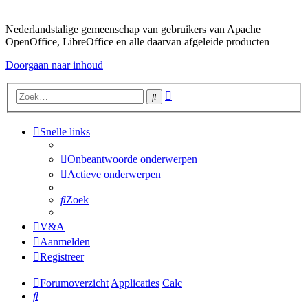
Nederlandstalige gemeenschap van gebruikers van Apache
OpenOffice, LibreOffice en alle daarvan afgeleide producten
Doorgaan naar inhoud
Uitgebreid
Zoek
zoeken
Snelle links
Onbeantwoorde onderwerpen
Actieve onderwerpen
Zoek
V&A
Aanmelden
Registreer
Forumoverzicht
Applicaties
Calc
Zoek