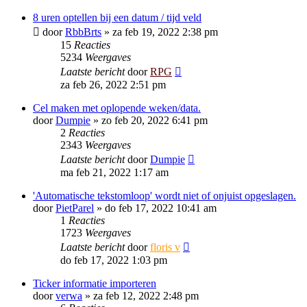
8 uren optellen bij een datum / tijd veld
door
RbbBrts
»
za feb 19, 2022 2:38 pm
15
Reacties
5234
Weergaves
Laatste bericht
door
RPG
za feb 26, 2022 2:51 pm
Cel maken met oplopende weken/data.
door
Dumpie
»
zo feb 20, 2022 6:41 pm
2
Reacties
2343
Weergaves
Laatste bericht
door
Dumpie
ma feb 21, 2022 1:17 am
'Automatische tekstomloop' wordt niet of onjuist opgeslagen.
door
PietParel
»
do feb 17, 2022 10:41 am
1
Reacties
1723
Weergaves
Laatste bericht
door
floris v
do feb 17, 2022 1:03 pm
Ticker informatie importeren
door
verwa
»
za feb 12, 2022 2:48 pm