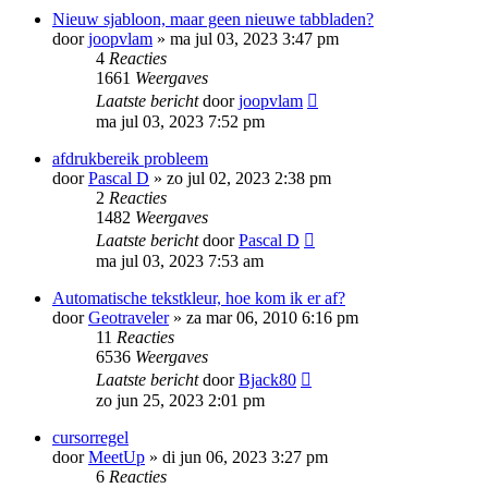
Nieuw sjabloon, maar geen nieuwe tabbladen?
door
joopvlam
»
ma jul 03, 2023 3:47 pm
4
Reacties
1661
Weergaves
Laatste bericht
door
joopvlam
ma jul 03, 2023 7:52 pm
afdrukbereik probleem
door
Pascal D
»
zo jul 02, 2023 2:38 pm
2
Reacties
1482
Weergaves
Laatste bericht
door
Pascal D
ma jul 03, 2023 7:53 am
Automatische tekstkleur, hoe kom ik er af?
door
Geotraveler
»
za mar 06, 2010 6:16 pm
11
Reacties
6536
Weergaves
Laatste bericht
door
Bjack80
zo jun 25, 2023 2:01 pm
cursorregel
door
MeetUp
»
di jun 06, 2023 3:27 pm
6
Reacties