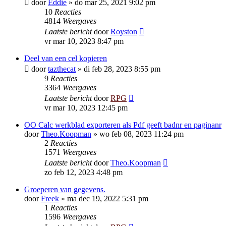
door
Eddie
»
do mar 25, 2021 9:02 pm
10
Reacties
4814
Weergaves
Laatste bericht
door
Royston
vr mar 10, 2023 8:47 pm
Deel van een cel kopieren
door
tazthecat
»
di feb 28, 2023 8:55 pm
9
Reacties
3364
Weergaves
Laatste bericht
door
RPG
vr mar 10, 2023 12:45 pm
OO Calc werkblad exporteren als Pdf geeft badnr en paginanr
door
Theo.Koopman
»
wo feb 08, 2023 11:24 pm
2
Reacties
1571
Weergaves
Laatste bericht
door
Theo.Koopman
zo feb 12, 2023 4:48 pm
Groeperen van gegevens.
door
Freek
»
ma dec 19, 2022 5:31 pm
1
Reacties
1596
Weergaves