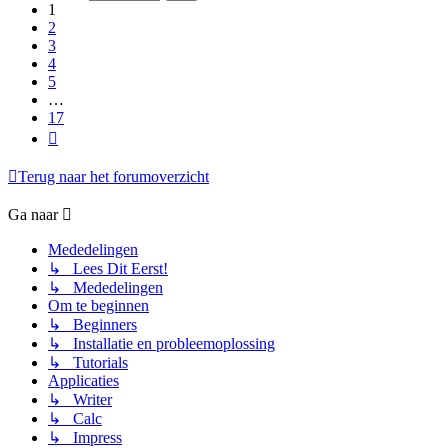
17
1
2
3
4
5
…
17
Volgende
Terug naar het forumoverzicht
Ga naar
Mededelingen
↳ Lees Dit Eerst!
↳ Mededelingen
Om te beginnen
↳ Beginners
↳ Installatie en probleemoplossing
↳ Tutorials
Applicaties
↳ Writer
↳ Calc
↳ Impress