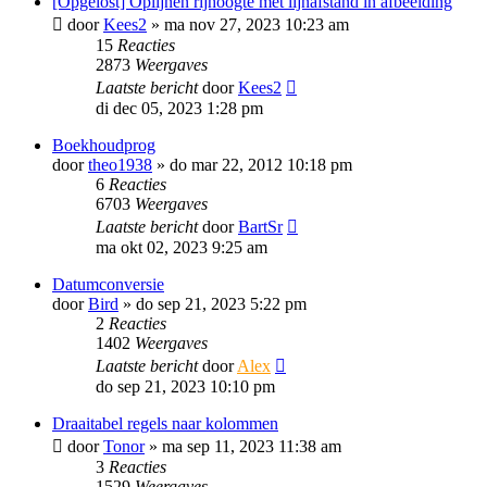
[Opgelost] Oplijnen rijhoogte met lijnafstand in afbeelding
door
Kees2
»
ma nov 27, 2023 10:23 am
15
Reacties
2873
Weergaves
Laatste bericht
door
Kees2
di dec 05, 2023 1:28 pm
Boekhoudprog
door
theo1938
»
do mar 22, 2012 10:18 pm
6
Reacties
6703
Weergaves
Laatste bericht
door
BartSr
ma okt 02, 2023 9:25 am
Datumconversie
door
Bird
»
do sep 21, 2023 5:22 pm
2
Reacties
1402
Weergaves
Laatste bericht
door
Alex
do sep 21, 2023 10:10 pm
Draaitabel regels naar kolommen
door
Tonor
»
ma sep 11, 2023 11:38 am
3
Reacties
1529
Weergaves